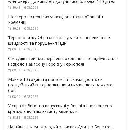
«Легіонер»: до вишколу долучилися близько 100 дітей
10:43 | 6.08.2026
Шестеро потерпілих унаслідок страшної аварії в
Кременці
10:01 | 6.08.2026
Тернополянку 24 рази штрафували за перевищення
швидкості та порушення ПДР
09:09 | 6.08.2026
Сім судів і три незавершені поховання: що відбувається
навколо Пантеону Героїв у Тернополі
08:33 | 6.08.2026
Майже 10 годин під вогнем і атаками дронів: як
поліцейський із Тернопільщини вижив після важкого
бою
08:00 | 6.08.2026
У справі вбивства випускниці у Вишнівці поставлено
крапку: апеляцію захисту відхилили
18:35 | 5.08.2026
На війні загинув молодий захисник Дмитро Березко з