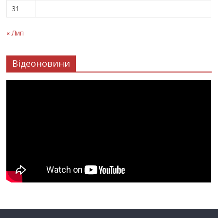
31
« Лип
Відеоновини