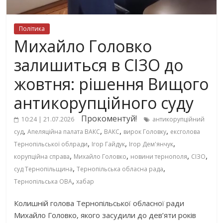
Політика
Михайло Головко
залишиться в СІЗО до
жовтня: рішення Вищого
антикорупційного суду
Прокоментуй!
10:24 | 21.07.2026
антикорупційний
,
,
,
,
суд
Апеляційна палата ВАКС
ВАКС
вирок Головку
ексголова
,
,
,
Тернопільської облради
Ігор Гайдук
Ігор Дем'янчук
,
,
,
,
корупційна справа
Михайло Головко
новини тернополя
СІЗО
,
,
суд Тернопільщина
Тернопільська обласна рада
,
Тернопільська ОВА
хабар
Колишній голова Тернопільської обласної ради
Михайло Головко, якого засудили до дев’яти років