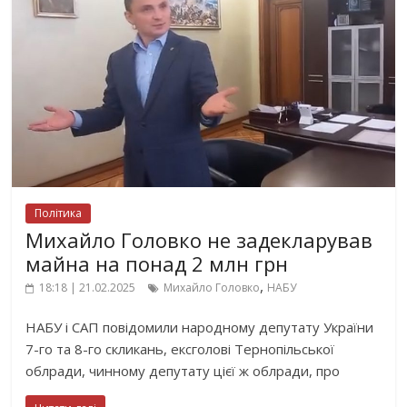
Політика
Михайло Головко не задекларував
майна на понад 2 млн грн
,
18:18 | 21.02.2025
Михайло Головко
НАБУ
НАБУ і САП повідомили народному депутату України
7-го та 8-го скликань, ексголові Тернопільської
облради, чинному депутату цієї ж облради, про