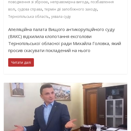
,
,
поводження зі зброєю
неправомірна вигода
позбавлення
,
,
,
волі
судова справа
термін дії запобіжного заходу
,
Тернопільська область
ухвала суду
Апеляційна палата Вищого антикорупційного суду
(ВАКС) відхилила клопотання ексголови
Тернопільської обласної ради Михайла Головка, який
просив скасувати покладений на нього
Читати далі