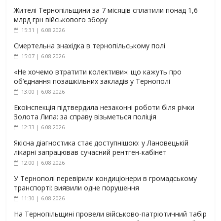
Жителі Тернопільщини за 7 місяців сплатили понад 1,6
млрд грн військового збору
15:31 | 6.08.2026
Смертельна знахідка в тернопільському полі
15:07 | 6.08.2026
«Не хочемо втратити колективи»: що кажуть про
об’єднання позашкільних закладів у Тернополі
13:00 | 6.08.2026
Екоінспекція підтвердила незаконні роботи біля річки
Золота Липа: за справу візьметься поліція
12:33 | 6.08.2026
Якісна діагностика стає доступнішою: у Лановецькій
лікарні запрацював сучасний рентген-кабінет
12:00 | 6.08.2026
У Тернополі перевірили кондиціонери в громадському
транспорті: виявили одне порушення
11:30 | 6.08.2026
На Тернопільщині провели військово-патріотичний табір