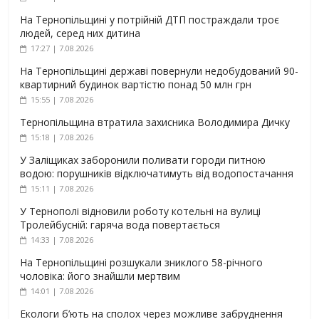
На Тернопільщині у потрійній ДТП постраждали троє
людей, серед них дитина
17:27 | 7.08.2026
На Тернопільщині державі повернули недобудований 90-
квартирний будинок вартістю понад 50 млн грн
15:55 | 7.08.2026
Тернопільщина втратила захисника Володимира Дичку
15:18 | 7.08.2026
У Заліщиках заборонили поливати городи питною
водою: порушників відключатимуть від водопостачання
15:11 | 7.08.2026
У Тернополі відновили роботу котельні на вулиці
Тролейбусній: гаряча вода повертається
14:33 | 7.08.2026
На Тернопільщині розшукали зниклого 58-річного
чоловіка: його знайшли мертвим
14:01 | 7.08.2026
Екологи б’ють на сполох через можливе забруднення