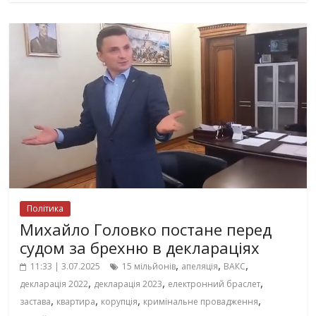
Політика
Михайло Головко постане перед
судом за брехню в деклараціях
,
,
,
11:33 | 3.07.2025
15 мільйонів
апеляція
ВАКС
,
,
,
декларація 2022
декларація 2023
електронний браслет
,
,
,
,
застава
квартира
корупція
кримінальне провадження