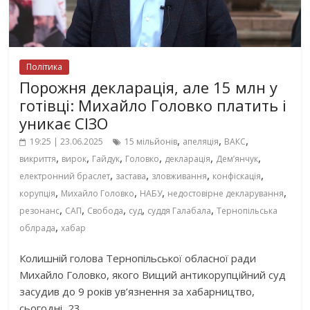
Політика
Порожня декларація, але 15 млн у
готівці: Михайло Головко платить і
уникає СІЗО
,
,
,
19:25 | 23.06.2025
15 мільйонів
апеляція
ВАКС
,
,
,
,
,
,
викриття
вирок
Гайдук
Головко
декларація
Демʼянчук
,
,
,
,
електронний браслет
застава
зловживання
конфіскація
,
,
,
,
корупція
Михайло Головко
НАБУ
недостовірне декларування
,
,
,
,
,
резонанс
САП
Свобода
суд
суддя Галабала
Тернопільська
,
облрада
хабар
Колишній голова Тернопільської обласної ради
Михайло Головко, якого Вищий антикорупційний суд
засудив до 9 років ув’язнення за хабарництво,
сьогодні, 23