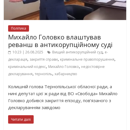
Політика
Михайло Головко влаштував
реванш в антикорупційному суді
,
10:23 | 26.08.2025
Вищий антикорупційний суд
е-
,
,
,
декларація
закриття справи
кримінальне правопорушення
,
,
кримінальний кодекс
Михайло Головко
недостовірне
,
,
декларування
тернопіль
хабарництво
Колишній голова Тернопільської обласної ради, а
нині депутат цієї ж ради від ВО «Свобода» Михайло
Головко добився закриття епізоду, пов’язаного з
декларуванням завідомо
Читати далі