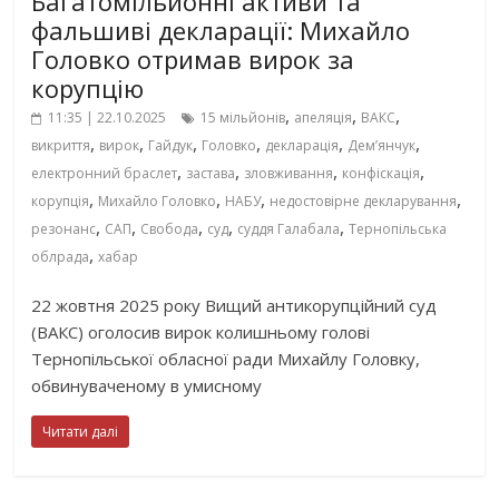
Багатомільйонні активи та
фальшиві декларації: Михайло
Головко отримав вирок за
корупцію
,
,
,
11:35 | 22.10.2025
15 мільйонів
апеляція
ВАКС
,
,
,
,
,
,
викриття
вирок
Гайдук
Головко
декларація
Демʼянчук
,
,
,
,
електронний браслет
застава
зловживання
конфіскація
,
,
,
,
корупція
Михайло Головко
НАБУ
недостовірне декларування
,
,
,
,
,
резонанс
САП
Свобода
суд
суддя Галабала
Тернопільська
,
облрада
хабар
22 жовтня 2025 року Вищий антикорупційний суд
(ВАКС) оголосив вирок колишньому голові
Тернопільської обласної ради Михайлу Головку,
обвинуваченому в умисному
Читати далі