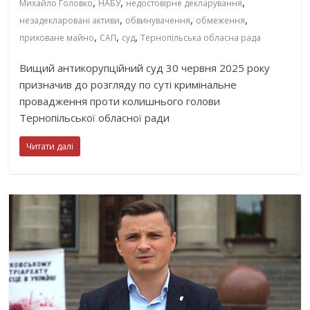
,
,
,
Михайло Головко
НАБУ
недостовірне декларування
,
,
,
незадекларовані активи
обвинувачення
обмеження
,
,
,
приховане майно
САП
суд
Тернопільська обласна рада
Вищий антикорупційний суд 30 червня 2025 року
призначив до розгляду по суті кримінальне
провадження проти колишнього голови
Тернопільської обласної ради
Читати далі