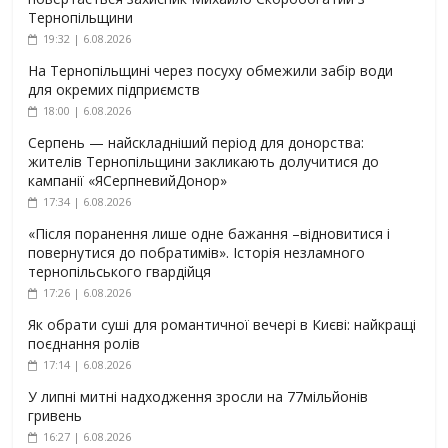
Тернопільщини
19:32 | 6.08.2026
На Тернопільщині через посуху обмежили забір води
для окремих підприємств
18:00 | 6.08.2026
Серпень — найскладніший період для донорства:
жителів Тернопільщини закликають долучитися до
кампанії «ЯСерпневийДонор»
17:34 | 6.08.2026
«Після поранення лише одне бажання –відновитися і
повернутися до побратимів». Історія незламного
тернопільського гвардійця
17:26 | 6.08.2026
Як обрати суші для романтичної вечері в Києві: найкращі
поєднання ролів
17:14 | 6.08.2026
У липні митні надходження зросли на 77мільйонів
гривень
16:27 | 6.08.2026