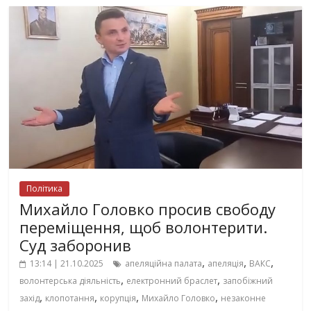
Політика
Михайло Головко просив свободу
переміщення, щоб волонтерити.
Суд заборонив
,
,
,
13:14 | 21.10.2025
апеляційна палата
апеляція
ВАКС
,
,
волонтерська діяльність
електронний браслет
запобіжний
,
,
,
,
захід
клопотання
корупція
Михайло Головко
незаконне