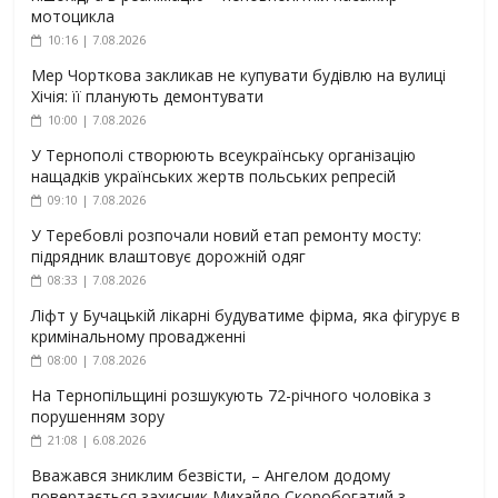
мотоцикла
10:16 | 7.08.2026
Мер Чорткова закликав не купувати будівлю на вулиці
Хічія: її планують демонтувати
10:00 | 7.08.2026
У Тернополі створюють всеукраїнську організацію
нащадків українських жертв польських репресій
09:10 | 7.08.2026
У Теребовлі розпочали новий етап ремонту мосту:
підрядник влаштовує дорожній одяг
08:33 | 7.08.2026
Ліфт у Бучацькій лікарні будуватиме фірма, яка фігурує в
кримінальному провадженні
08:00 | 7.08.2026
На Тернопільщині розшукують 72-річного чоловіка з
порушенням зору
21:08 | 6.08.2026
Вважався зниклим безвісти, – Ангелом додому
повертається захисник Михайло Скоробогатий з