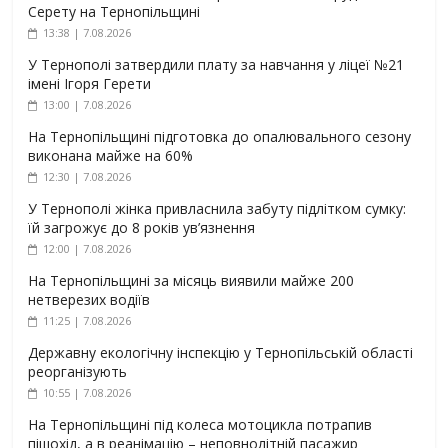
Серету на Тернопільщині
13:38 | 7.08.2026
У Тернополі затвердили плату за навчання у ліцеї №21
імені Ігоря Герети
13:00 | 7.08.2026
На Тернопільщині підготовка до опалювального сезону
виконана майже на 60%
12:30 | 7.08.2026
У Тернополі жінка привласнила забуту підлітком сумку:
їй загрожує до 8 років ув’язнення
12:00 | 7.08.2026
На Тернопільщині за місяць виявили майже 200
нетверезих водіїв
11:25 | 7.08.2026
Державну екологічну інспекцію у Тернопільській області
реорганізують
10:55 | 7.08.2026
На Тернопільщині під колеса мотоцикла потрапив
пішохід, а в реанімацію – неповнолітній пасажир