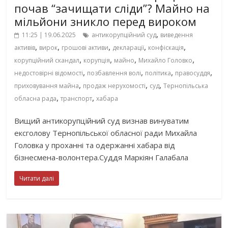
почав “зачищати сліди”? Майно на
мільйони зникло перед вироком
,
11:25 | 19.06.2025
антикорупційний суд
виведення
,
,
,
,
,
активів
вирок
грошові активи
декларації
конфіскація
,
,
,
,
корупційний скандал
корупція
майно
Михайло Головко
,
,
,
,
недостовірні відомості
позбавлення волі
політика
правосуддя
,
,
,
приховування майна
продаж нерухомості
суд
Тернопільська
,
,
обласна рада
транспорт
хабара
Вищий антикорупційний суд визнав винуватим
ексголову Тернопільської обласної ради Михайла
Головка у проханні та одержанні хабара від
бізнесмена-волонтера.Суддя Маркіян Галабала
Читати далі