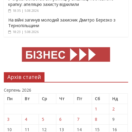
крапку: апеляцію захисту відхилили
18:35 | 5.08.2026
На війні загинув молодий захисник Дмитро Березко з
Тернопільщини
18:23 | 5.08.2026
Архів статей
Серпень 2026
Пн
Вт
Ср
Чт
Пт
Сб
Нд
1
2
3
4
5
6
7
8
9
10
11
12
13
14
15
16