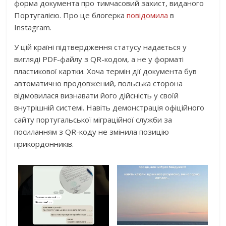
форма документа про тимчасовий захист, виданого
Португалією. Про це блогерка
повідомила
в
Instagram.
У цій країні підтвердження статусу надається у
вигляді PDF-файлу з QR-кодом, а не у форматі
пластикової картки. Хоча термін дії документа був
автоматично продовжений, польська сторона
відмовилася визнавати його дійсність у своїй
внутрішній системі. Навіть демонстрація офіційного
сайту португальської міграційної служби за
посиланням з QR-коду не змінила позицію
прикордонників.