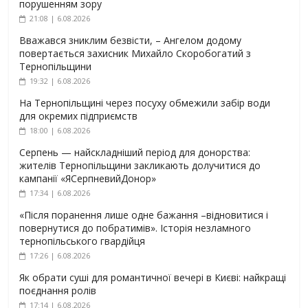
порушенням зору
21:08 | 6.08.2026
Вважався зниклим безвісти, – Ангелом додому
повертається захисник Михайло Скоробогатий з
Тернопільщини
19:32 | 6.08.2026
На Тернопільщині через посуху обмежили забір води
для окремих підприємств
18:00 | 6.08.2026
Серпень — найскладніший період для донорства:
жителів Тернопільщини закликають долучитися до
кампанії «ЯСерпневийДонор»
17:34 | 6.08.2026
«Після поранення лише одне бажання –відновитися і
повернутися до побратимів». Історія незламного
тернопільського гвардійця
17:26 | 6.08.2026
Як обрати суші для романтичної вечері в Києві: найкращі
поєднання ролів
17:14 | 6.08.2026