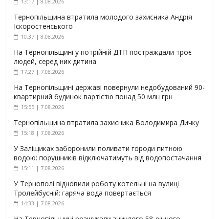
13:17 | 8.08.2026
Тернопільщина втратила молодого захисника Андрія
Іскоростенського
10:37 | 8.08.2026
На Тернопільщині у потрійній ДТП постраждали троє
людей, серед них дитина
17:27 | 7.08.2026
На Тернопільщині державі повернули недобудований 90-
квартирний будинок вартістю понад 50 млн грн
15:55 | 7.08.2026
Тернопільщина втратила захисника Володимира Дичку
15:18 | 7.08.2026
У Заліщиках заборонили поливати городи питною
водою: порушників відключатимуть від водопостачання
15:11 | 7.08.2026
У Тернополі відновили роботу котельні на вулиці
Тролейбусній: гаряча вода повертається
14:33 | 7.08.2026
На Тернопільщині розшукали зниклого 58-річного