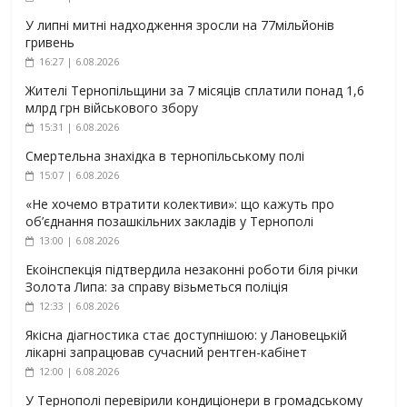
У липні митні надходження зросли на 77мільйонів
гривень
16:27 | 6.08.2026
Жителі Тернопільщини за 7 місяців сплатили понад 1,6
млрд грн військового збору
15:31 | 6.08.2026
Смертельна знахідка в тернопільському полі
15:07 | 6.08.2026
«Не хочемо втратити колективи»: що кажуть про
об’єднання позашкільних закладів у Тернополі
13:00 | 6.08.2026
Екоінспекція підтвердила незаконні роботи біля річки
Золота Липа: за справу візьметься поліція
12:33 | 6.08.2026
Якісна діагностика стає доступнішою: у Лановецькій
лікарні запрацював сучасний рентген-кабінет
12:00 | 6.08.2026
У Тернополі перевірили кондиціонери в громадському