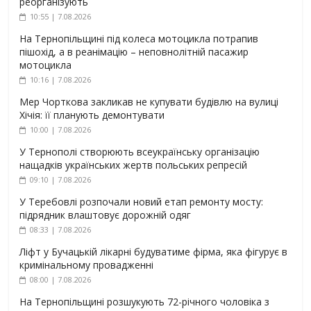
реорганізують
10:55 | 7.08.2026
На Тернопільщині під колеса мотоцикла потрапив
пішохід, а в реанімацію – неповнолітній пасажир
мотоцикла
10:16 | 7.08.2026
Мер Чорткова закликав не купувати будівлю на вулиці
Хічія: її планують демонтувати
10:00 | 7.08.2026
У Тернополі створюють всеукраїнську організацію
нащадків українських жертв польських репресій
09:10 | 7.08.2026
У Теребовлі розпочали новий етап ремонту мосту:
підрядник влаштовує дорожній одяг
08:33 | 7.08.2026
Ліфт у Бучацькій лікарні будуватиме фірма, яка фігурує в
кримінальному провадженні
08:00 | 7.08.2026
На Тернопільщині розшукують 72-річного чоловіка з