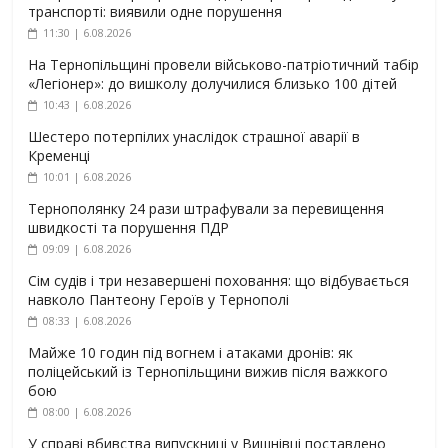
транспорті: виявили одне порушення
11:30 | 6.08.2026
На Тернопільщині провели військово-патріотичний табір
«Легіонер»: до вишколу долучилися близько 100 дітей
10:43 | 6.08.2026
Шестеро потерпілих унаслідок страшної аварії в
Кременці
10:01 | 6.08.2026
Тернополянку 24 рази штрафували за перевищення
швидкості та порушення ПДР
09:09 | 6.08.2026
Сім судів і три незавершені поховання: що відбувається
навколо Пантеону Героїв у Тернополі
08:33 | 6.08.2026
Майже 10 годин під вогнем і атаками дронів: як
поліцейський із Тернопільщини вижив після важкого
бою
08:00 | 6.08.2026
У справі вбивства випускниці у Вишнівці поставлено