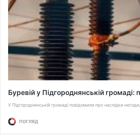
Буревій у Підгороднянській громаді: 
У Підгороднянській громаді повідомили про наслідки негоди,
ПОГЛЯД