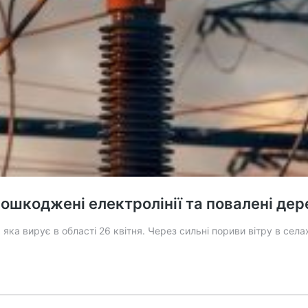
пошкоджені електролінії та повалені дер
 яка вирує в області 26 квітня. Через сильні пориви вітру в се