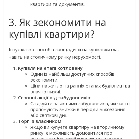
квартири та документів.
3. Як зекономити на
купівлі квартири?
Існує кілька способів заощадити на купівлі житла,
навіть на столичному ринку нерухомості.
Купівля на етапі котловану
:
Один із найбільш доступних способів
зекономити.
Ціни на житло на ранніх етапах будівництва
значно нижчі.
Сезонні акції від забудовників
:
Слідкуйте за акціями забудовників, які часто
пропонують знижки в періоди міжсезоння
або святкові дні.
Торг із власником
:
Якщо ви купуєте квартиру на вторинному
ринку, є можливість домовитися про
зниження ціни, особливо якщо квартира