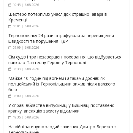
10:43 | 6.08.2026
Шестеро потерпілих унаслідок страшної аварії в
Кременці
10:01 | 6.08.2026
Тернополянку 24 рази штрафували за перевищення
швидкості та порушення ПДР
09:09 | 6.08.2026
Сім судів і три незавершені поховання: що відбувається
навколо Пантеону Героїв у Тернополі
08:33 | 6.08.2026
Майже 10 годин під вогнем і атаками дронів: як
поліцейський із Тернопільщини вижив після важкого
бою
08:00 | 6.08.2026
У справі вбивства випускниці у Вишнівці поставлено
крапку: апеляцію захисту відхилили
18:35 | 5.08.2026
На війні загинув молодий захисник Дмитро Березко з
Тернопільщини