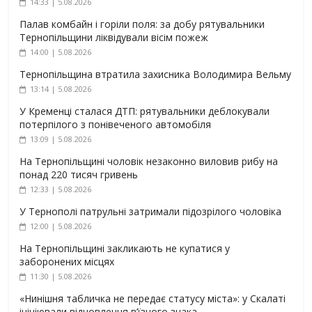
14:33 | 5.08.2026
Палав комбайн і горіли поля: за добу рятувальники
Тернопільщини ліквідували вісім пожеж
14:00 | 5.08.2026
Тернопільщина втратила захисника Володимира Вельму
13:14 | 5.08.2026
У Кременці сталася ДТП: рятувальники деблокували
потерпілого з понівеченого автомобіля
13:09 | 5.08.2026
На Тернопільщині чоловік незаконно виловив рибу на
понад 220 тисяч гривень
12:33 | 5.08.2026
У Тернополі патрульні затримали підозрілого чоловіка
12:00 | 5.08.2026
На Тернопільщині закликають не купатися у
заборонених місцях
11:30 | 5.08.2026
«Нинішня табличка не передає статусу міста»: у Скалаті
ініціювали відновлення в’їзного знака