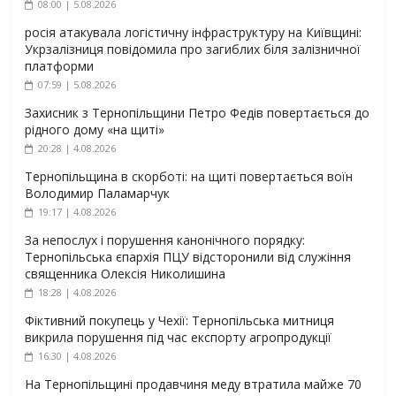
08:00 | 5.08.2026
росія атакувала логістичну інфраструктуру на Київщині:
Укрзалізниця повідомила про загиблих біля залізничної
платформи
07:59 | 5.08.2026
Захисник з Тернопільщини Петро Федів повертається до
рідного дому «на щиті»
20:28 | 4.08.2026
Тернопільщина в скорботі: на щиті повертається воїн
Володимир Паламарчук
19:17 | 4.08.2026
За непослух і порушення канонічного порядку:
Тернопільська єпархія ПЦУ відсторонили від служіння
священника Олексія Николишина
18:28 | 4.08.2026
Фіктивний покупець у Чехії: Тернопільська митниця
викрила порушення під час експорту агропродукції
16:30 | 4.08.2026
На Тернопільщині продавчиня меду втратила майже 70