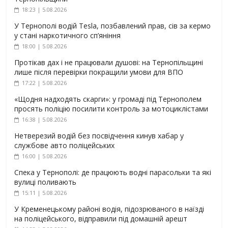
18:23 | 5.08.2026
У Тернополі водій Tesla, позбавлений прав, сів за кермо
у стані наркотичного сп’яніння
18:00 | 5.08.2026
Протікав дах і не працювали душові: на Тернопільщині
лише після перевірки покращили умови для ВПО
17:22 | 5.08.2026
«Щодня надходять скарги»: у громаді під Тернополем
просять поліцію посилити контроль за мотоциклістами
16:38 | 5.08.2026
Нетверезий водій без посвідчення кинув хабар у
службове авто поліцейських
16:00 | 5.08.2026
Спека у Тернополі: де працюють водні парасольки та які
вулиці поливають
15:11 | 5.08.2026
У Кременецькому районі водія, підозрюваного в наїзді
на поліцейського, відправили під домашній арешт