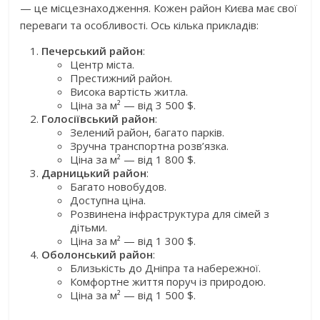
— це місцезнаходження. Кожен район Києва має свої
переваги та особливості. Ось кілька прикладів:
Печерський район
:
Центр міста.
Престижний район.
Висока вартість житла.
Ціна за м² — від 3 500 $.
Голосіївський район
:
Зелений район, багато парків.
Зручна транспортна розв’язка.
Ціна за м² — від 1 800 $.
Дарницький район
:
Багато новобудов.
Доступна ціна.
Розвинена інфраструктура для сімей з
дітьми.
Ціна за м² — від 1 300 $.
Оболонський район
:
Близькість до Дніпра та набережної.
Комфортне життя поруч із природою.
Ціна за м² — від 1 500 $.