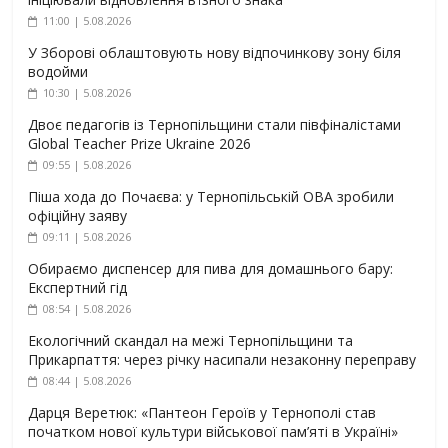
11:00 | 5.08.2026
У Зборові облаштовують нову відпочинкову зону біля
водойми
10:30 | 5.08.2026
Двоє педагогів із Тернопільщини стали півфіналістами
Global Teacher Prize Ukraine 2026
09:55 | 5.08.2026
Піша хода до Почаєва: у Тернопільській ОВА зробили
офіційну заяву
09:11 | 5.08.2026
Обираємо диспенсер для пива для домашнього бару:
Експертний гід
08:54 | 5.08.2026
Екологічний скандал на межі Тернопільщини та
Прикарпаття: через річку насипали незаконну переправу
08:44 | 5.08.2026
Дарця Веретюк: «Пантеон Героїв у Тернополі став
початком нової культури військової пам’яті в Україні»