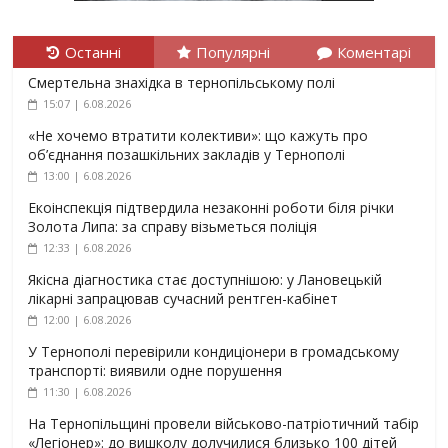
Останні
Популярні
Коментарі
Смертельна знахідка в тернопільському полі
15:07 | 6.08.2026
«Не хочемо втратити колективи»: що кажуть про
об’єднання позашкільних закладів у Тернополі
13:00 | 6.08.2026
Екоінспекція підтвердила незаконні роботи біля річки
Золота Липа: за справу візьметься поліція
12:33 | 6.08.2026
Якісна діагностика стає доступнішою: у Лановецькій
лікарні запрацював сучасний рентген-кабінет
12:00 | 6.08.2026
У Тернополі перевірили кондиціонери в громадському
транспорті: виявили одне порушення
11:30 | 6.08.2026
На Тернопільщині провели військово-патріотичний табір
«Легіонер»: до вишколу долучилися близько 100 дітей