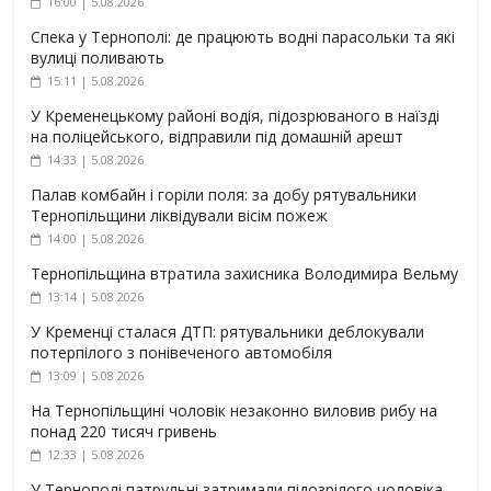
16:00 | 5.08.2026
Спека у Тернополі: де працюють водні парасольки та які
вулиці поливають
15:11 | 5.08.2026
У Кременецькому районі водія, підозрюваного в наїзді
на поліцейського, відправили під домашній арешт
14:33 | 5.08.2026
Палав комбайн і горіли поля: за добу рятувальники
Тернопільщини ліквідували вісім пожеж
14:00 | 5.08.2026
Тернопільщина втратила захисника Володимира Вельму
13:14 | 5.08.2026
У Кременці сталася ДТП: рятувальники деблокували
потерпілого з понівеченого автомобіля
13:09 | 5.08.2026
На Тернопільщині чоловік незаконно виловив рибу на
понад 220 тисяч гривень
12:33 | 5.08.2026
У Тернополі патрульні затримали підозрілого чоловіка