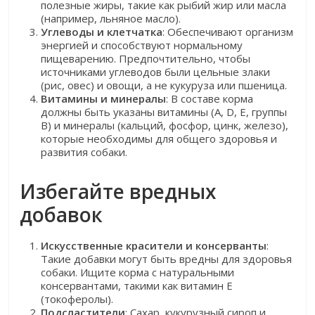
полезные жиры, такие как рыбий жир или масла
(например, льняное масло).
Углеводы и клетчатка
: Обеспечивают организм
энергией и способствуют нормальному
пищеварению. Предпочтительно, чтобы
источниками углеводов были цельные злаки
(рис, овес) и овощи, а не кукуруза или пшеница.
Витамины и минералы
: В составе корма
должны быть указаны витамины (A, D, E, группы
B) и минералы (кальций, фосфор, цинк, железо),
которые необходимы для общего здоровья и
развития собаки.
Избегайте вредных
добавок
Искусственные красители и консерванты
:
Такие добавки могут быть вредны для здоровья
собаки. Ищите корма с натуральными
консервантами, такими как витамин E
(токоферолы).
Подсластители
: Сахар, кукурузный сироп и