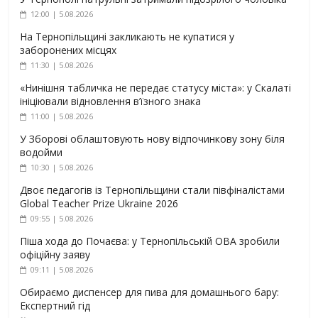
12:00 | 5.08.2026
На Тернопільщині закликають не купатися у
заборонених місцях
11:30 | 5.08.2026
«Нинішня табличка не передає статусу міста»: у Скалаті
ініціювали відновлення в’їзного знака
11:00 | 5.08.2026
У Зборові облаштовують нову відпочинкову зону біля
водойми
10:30 | 5.08.2026
Двоє педагогів із Тернопільщини стали півфіналістами
Global Teacher Prize Ukraine 2026
09:55 | 5.08.2026
Піша хода до Почаєва: у Тернопільській ОВА зробили
офіційну заяву
09:11 | 5.08.2026
Обираємо диспенсер для пива для домашнього бару:
Експертний гід