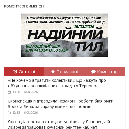
Коментарі вимкнені.
Останні
Популярні
Коментарі
«Не хочемо втратити колективи»: що кажуть про
об’єднання позашкільних закладів у Тернополі
13:00 | 6.08.2026
Екоінспекція підтвердила незаконні роботи біля річки
Золота Липа: за справу візьметься поліція
12:33 | 6.08.2026
Якісна діагностика стає доступнішою: у Лановецькій
лікарні запрацював сучасний рентген-кабінет