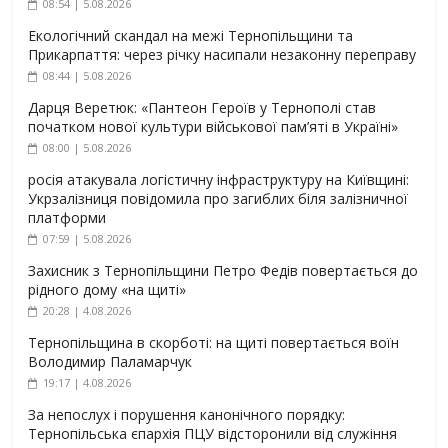
08:54 | 5.08.2026
Екологічний скандал на межі Тернопільщини та
Прикарпаття: через річку насипали незаконну переправу
08:44 | 5.08.2026
Дарця Веретюк: «Пантеон Героїв у Тернополі став
початком нової культури військової пам’яті в Україні»
08:00 | 5.08.2026
росія атакувала логістичну інфраструктуру на Київщині:
Укрзалізниця повідомила про загиблих біля залізничної
платформи
07:59 | 5.08.2026
Захисник з Тернопільщини Петро Федів повертається до
рідного дому «на щиті»
20:28 | 4.08.2026
Тернопільщина в скорботі: на щиті повертається воїн
Володимир Паламарчук
19:17 | 4.08.2026
За непослух і порушення канонічного порядку:
Тернопільська єпархія ПЦУ відсторонили від служіння