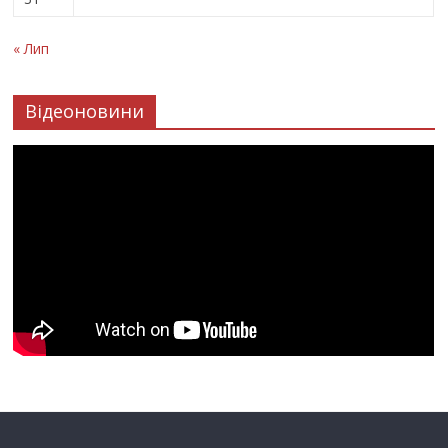
« Лип
Відеоновини