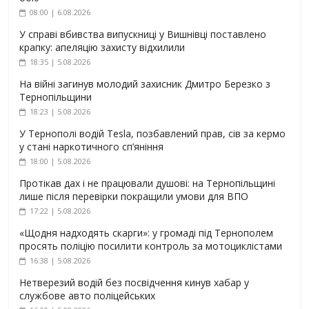
08:00 | 6.08.2026
У справі вбивства випускниці у Вишнівці поставлено
крапку: апеляцію захисту відхилили
18:35 | 5.08.2026
На війні загинув молодий захисник Дмитро Березко з
Тернопільщини
18:23 | 5.08.2026
У Тернополі водій Tesla, позбавлений прав, сів за кермо
у стані наркотичного сп’яніння
18:00 | 5.08.2026
Протікав дах і не працювали душові: на Тернопільщині
лише після перевірки покращили умови для ВПО
17:22 | 5.08.2026
«Щодня надходять скарги»: у громаді під Тернополем
просять поліцію посилити контроль за мотоциклістами
16:38 | 5.08.2026
Нетверезий водій без посвідчення кинув хабар у
службове авто поліцейських