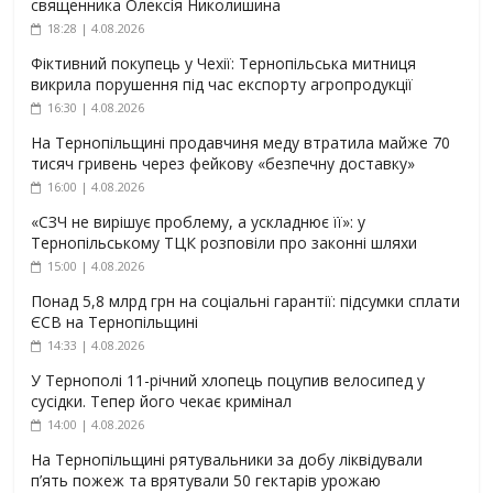
священника Олексія Николишина
18:28 | 4.08.2026
Фіктивний покупець у Чехії: Тернопільська митниця
викрила порушення під час експорту агропродукції
16:30 | 4.08.2026
На Тернопільщині продавчиня меду втратила майже 70
тисяч гривень через фейкову «безпечну доставку»
16:00 | 4.08.2026
«СЗЧ не вирішує проблему, а ускладнює її»: у
Тернопільському ТЦК розповіли про законні шляхи
15:00 | 4.08.2026
Понад 5,8 млрд грн на соціальні гарантії: підсумки сплати
ЄСВ на Тернопільщині
14:33 | 4.08.2026
У Тернополі 11-річний хлопець поцупив велосипед у
сусідки. Тепер його чекає кримінал
14:00 | 4.08.2026
На Тернопільщині рятувальники за добу ліквідували
п’ять пожеж та врятували 50 гектарів урожаю