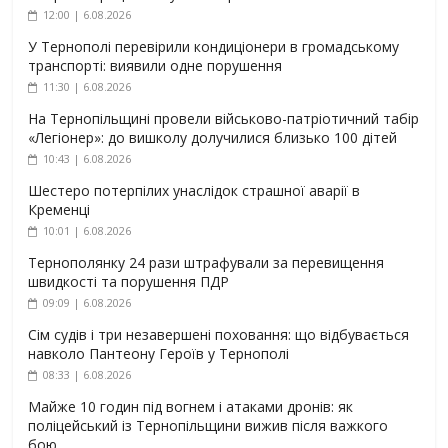
12:00 | 6.08.2026
У Тернополі перевірили кондиціонери в громадському
транспорті: виявили одне порушення
11:30 | 6.08.2026
На Тернопільщині провели військово-патріотичний табір
«Легіонер»: до вишколу долучилися близько 100 дітей
10:43 | 6.08.2026
Шестеро потерпілих унаслідок страшної аварії в
Кременці
10:01 | 6.08.2026
Тернополянку 24 рази штрафували за перевищення
швидкості та порушення ПДР
09:09 | 6.08.2026
Сім судів і три незавершені поховання: що відбувається
навколо Пантеону Героїв у Тернополі
08:33 | 6.08.2026
Майже 10 годин під вогнем і атаками дронів: як
поліцейський із Тернопільщини вижив після важкого
бою