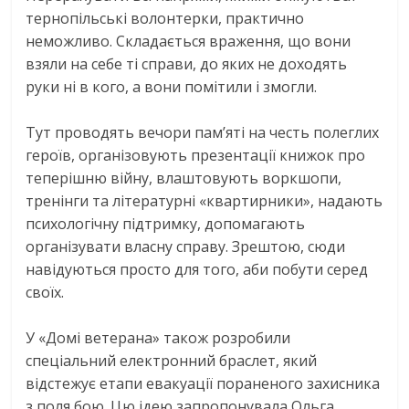
тернопільські волонтерки, практично
неможливо. Складається враження, що вони
взяли на себе ті справи, до яких не доходять
руки ні в кого, а вони помітили і змогли.
Тут проводять вечори пам’яті на честь полеглих
героїв, організовують презентації книжок про
теперішню війну, влаштовують воркшопи,
тренінги та літературні «квартирники», надають
психологічну підтримку, допомагають
організувати власну справу. Зрештою, сюди
навідуються просто для того, аби побути серед
своїх.
У «Домі ветерана» також розробили
спеціальний електронний браслет, який
відстежує етапи евакуації пораненого захисника
з поля бою. Цю ідею запропонувала Ольга