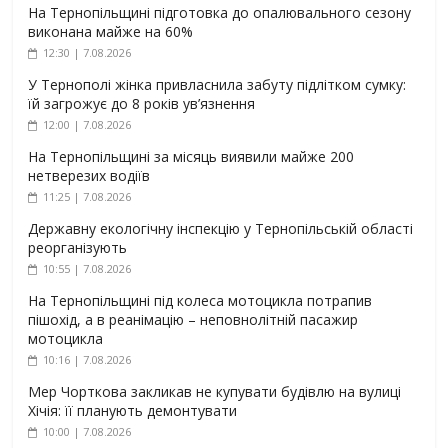
На Тернопільщині підготовка до опалювального сезону
виконана майже на 60%
12:30 | 7.08.2026
У Тернополі жінка привласнила забуту підлітком сумку:
їй загрожує до 8 років ув’язнення
12:00 | 7.08.2026
На Тернопільщині за місяць виявили майже 200
нетверезих водіїв
11:25 | 7.08.2026
Державну екологічну інспекцію у Тернопільській області
реорганізують
10:55 | 7.08.2026
На Тернопільщині під колеса мотоцикла потрапив
пішохід, а в реанімацію – неповнолітній пасажир
мотоцикла
10:16 | 7.08.2026
Мер Чорткова закликав не купувати будівлю на вулиці
Хічія: її планують демонтувати
10:00 | 7.08.2026