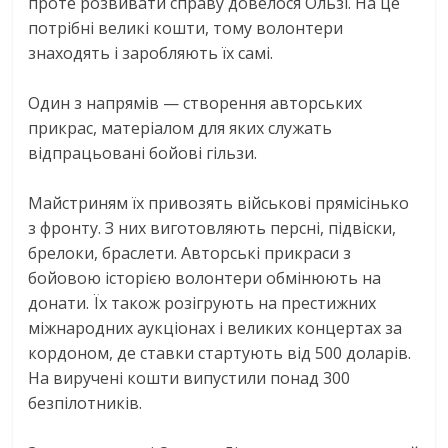
проте розвивати справу довелося Ользі. На це
потрібні великі кошти, тому волонтери
знаходять і заробляють їх самі.
Один з напрямів — створення авторських
прикрас, матеріалом для яких служать
відпрацьовані бойові гільзи.
Майстриням їх привозять військові прямісінько
з фронту. З них виготовляють персні, підвіски,
брелоки, браслети. Авторські прикраси з
бойовою історією волонтери обмінюють на
донати. Їх також розігрують на престижних
міжнародних аукціонах і великих концертах за
кордоном, де ставки стартують від 500 доларів.
На виручені кошти випустили понад 300
безпілотників.