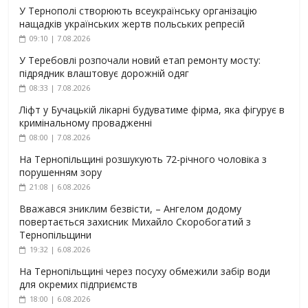
У Тернополі створюють всеукраїнську організацію
нащадків українських жертв польських репресій
09:10 | 7.08.2026
У Теребовлі розпочали новий етап ремонту мосту:
підрядник влаштовує дорожній одяг
08:33 | 7.08.2026
Ліфт у Бучацькій лікарні будуватиме фірма, яка фігурує в
кримінальному провадженні
08:00 | 7.08.2026
На Тернопільщині розшукують 72-річного чоловіка з
порушенням зору
21:08 | 6.08.2026
Вважався зниклим безвісти, – Ангелом додому
повертається захисник Михайло Скоробогатий з
Тернопільщини
19:32 | 6.08.2026
На Тернопільщині через посуху обмежили забір води
для окремих підприємств
18:00 | 6.08.2026