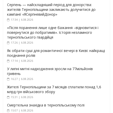
Серпень — найскладніший період для донорства:
жителів Тернопільщини закликають долучитися до
кампанії «ЯСерпневийДонор»
17:34 | 6.08.2026
«Після поранення лише одне бажання –відновитися і
повернутися до побратимів». Історія незламного
тернопільського гвардійця
17:26 | 6.08.2026
Як обрати суші для романтичної вечері в Києві: найкращі
поєднання ролів
17:14 | 6.08.2026
У липні митні надходження зросли на 77мільйонів
гривень
16:27 | 6.08.2026
Жителі Тернопільщини за 7 місяців сплатили понад 1,6
млрд грн військового збору
15:31 | 6.08.2026
Смертельна знахідка в тернопільському полі
15:07 | 6.08.2026