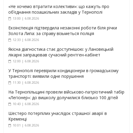
«Не хочемо втратити колективи»: що кажуть про
об’єднання позашкільних закладів у Тернополі
13:00 | 6.08.2026
Екоінспекція підтвердила незаконні роботи біля річки
Золота Липа: за справу візьметься поліція
12:33 | 6.08.2026
Якісна діагностика стає доступнішою: у Лановецькій
лікарні запрацював сучасний рентген-кабінет
12:00 | 6.08.2026
У Тернополі перевірили кондиціонери в громадському
транспорті: виявили одне порушення
11:30 | 6.08.2026
На Тернопільщині провели військово-патріотичний табір
«Легіонер»: до вишколу долучилися близько 100 дітей
10:43 | 6.08.2026
Шестеро потерпілих унаслідок страшної аварії в
Кременці
10:01 | 6.08.2026