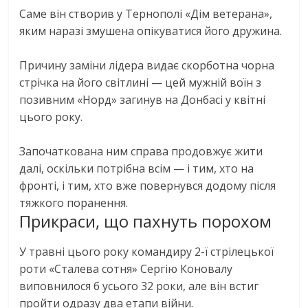
Саме він створив у Тернополі «Дім ветерана»,
яким наразі змушена опікуватися його дружина.
Причину заміни лідера видає скорботна чорна
стрічка на його світлині — цей мужній воїн з
позивним «Норд» загинув на Донбасі у квітні
цього року.
Започаткована ним справа продовжує жити
далі, оскільки потрібна всім — і тим, хто на
фронті, і тим, хто вже повернувся додому після
тяжкого поранення.
Прикраси, що пахнуть порохом
У травні цього року командиру 2-ї стрілецької
роти «Сталева сотня» Сергію Коновалу
виповнилося б усього 32 роки, але він встиг
пройти одразу два етапи війни.