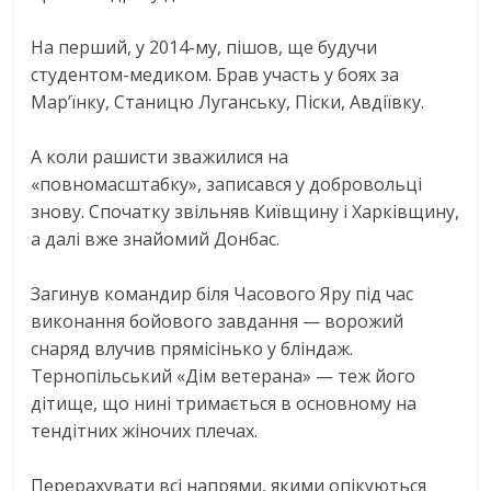
На перший, у 2014-му, пішов, ще будучи
студентом-медиком. Брав участь у боях за
Мар’їнку, Станицю Луганську, Піски, Авдіївку.
А коли рашисти зважилися на
«повномасштабку», записався у добровольці
знову. Спочатку звільняв Київщину і Харківщину,
а далі вже знайомий Донбас.
Загинув командир біля Часового Яру під час
виконання бойового завдання — ворожий
снаряд влучив прямісінько у бліндаж.
Тернопільський «Дім ветерана» — теж його
дітище, що нині тримається в основному на
тендітних жіночих плечах.
Перерахувати всі напрями, якими опікуються