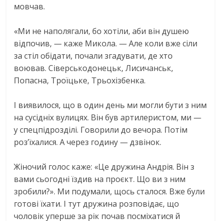
мовчав.
«Ми не наполягали, бо хотіли, аби він душею
відпочив, — каже Микола. — Але коли вже сіли
за стіл обідати, почали згадувати, де хто
воював. Сіверськодонецьк, Лисичанськ,
Попасна, Троїцьке, Трьохізбенка.
І виявилося, що в один день ми могли бути з ним
на сусідніх вулицях. Він був артилеристом, ми —
у спецпідрозділі. Говорили до вечора. Потім
роз’їхалися. А через годину — дзвінок.
Жіночий голос каже: «Це дружина Андрія. Він з
вами сьогодні їздив на проєкт. Що ви з ним
зробили?». Ми подумали, щось сталося. Вже були
готові їхати. І тут дружина розповідає, що
чоловік уперше за рік почав посміхатися й