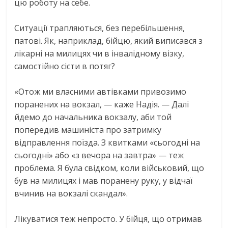
цю роботу на себе.
Ситуації трапляються, без перебільшення,
патові. Як, наприклад, бійцю, який виписався з
лікарні на милицях чи в інвалідному візку,
самостійно сісти в потяг?
«Отож ми власними автівками привозимо
поранених на вокзал, — каже Надія. — Далі
йдемо до начальника вокзалу, аби той
попередив машиніста про затримку
відправлення поїзда. З квитками «сьогодні на
сьогодні» або «з вечора на завтра» — теж
проблема. Я була свідком, коли військовий, що
був на милицях і мав поранену руку, у відчаї
вчинив на вокзалі скандал».
Лікуватися теж непросто. У бійця, що отримав