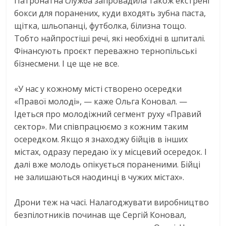
Патронатна служба запровадила також екстрені
бокси для поранених, куди входять зубна паста,
щітка, шльопанці, футболка, білизна тощо.
Тобто найпростіші речі, які необхідні в шпиталі.
Фінансують проєкт переважно тернопільські
бізнесмени. І це ще не все.
«У нас у кожному місті створено осередки
«Правої молоді», — каже Ольга Коновал. —
Ідеться про молодіжний сегмент руху «Правий
сектор». Ми співпрацюємо з кожним таким
осередком. Якщо я знаходжу бійців в інших
містах, одразу передаю їх у місцевий осередок. І
далі вже молодь опікується пораненими. Бійці
не залишаються наодинці в чужих містах».
Дрони теж на часі. Налагоджувати виробництво
безпілотників починав ще Сергій Коновал,