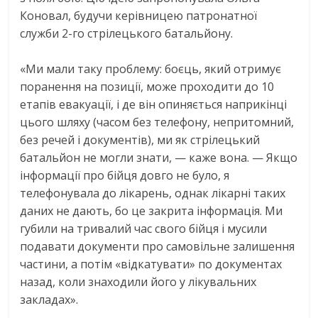
Коновал, будучи керівницею патронатної
служби 2-го стрілецького батальйону.
«Ми мали таку проблему: боєць, який отримує
поранення на позиції, може проходити до 10
етапів евакуації, і де він опиняється наприкінці
цього шляху (часом без телефону, непритомний,
без речей і документів), ми як стрілецький
батальйон не могли знати, — каже вона. — Якщо
інформації про бійця довго не було, я
телефонувала до лікарень, однак лікарні таких
даних не дають, бо це закрита інформація. Ми
губили на тривалий час свого бійця і мусили
подавати документи про самовільне залишення
частини, а потім «відкатувати» по документах
назад, коли знаходили його у лікувальних
закладах».