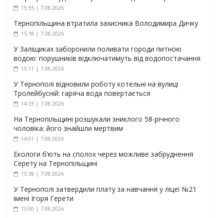
15:55 | 7.08.2026
Тернопільщина втратила захисника Володимира Дичку
15:18 | 7.08.2026
У Заліщиках заборонили поливати городи питною
водою: порушників відключатимуть від водопостачання
15:11 | 7.08.2026
У Тернополі відновили роботу котельні на вулиці
Тролейбусній: гаряча вода повертається
14:33 | 7.08.2026
На Тернопільщині розшукали зниклого 58-річного
чоловіка: його знайшли мертвим
14:01 | 7.08.2026
Екологи б’ють на сполох через можливе забруднення
Серету на Тернопільщині
13:38 | 7.08.2026
У Тернополі затвердили плату за навчання у ліцеї №21
імені Ігоря Герети
13:00 | 7.08.2026