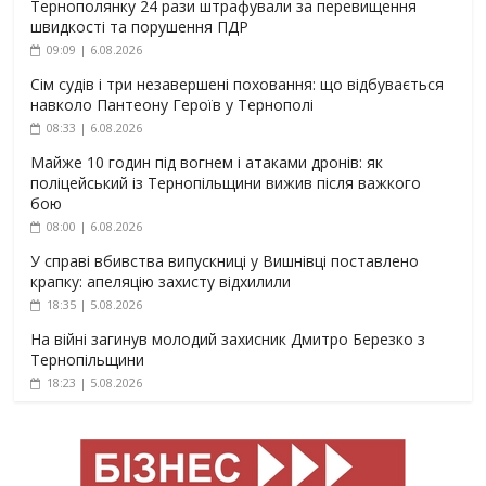
Тернополянку 24 рази штрафували за перевищення
швидкості та порушення ПДР
09:09 | 6.08.2026
Сім судів і три незавершені поховання: що відбувається
навколо Пантеону Героїв у Тернополі
08:33 | 6.08.2026
Майже 10 годин під вогнем і атаками дронів: як
поліцейський із Тернопільщини вижив після важкого
бою
08:00 | 6.08.2026
У справі вбивства випускниці у Вишнівці поставлено
крапку: апеляцію захисту відхилили
18:35 | 5.08.2026
На війні загинув молодий захисник Дмитро Березко з
Тернопільщини
18:23 | 5.08.2026