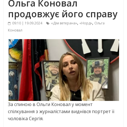
Ольга Коновал
продовжує його справу
,
,
09:10 | 19.09.2024
«Дім ветерана»
«Норд»
Ольга
Коновал
За спиною в Ольги Коновал у момент
спілкування з журналістами виднівся портрет її
чоловіка Сергія.