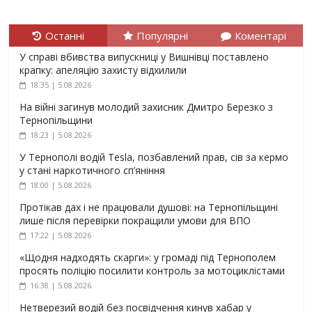
Останні
Популярні
Коментарі
У справі вбивства випускниці у Вишнівці поставлено
крапку: апеляцію захисту відхилили
18:35 | 5.08.2026
На війні загинув молодий захисник Дмитро Березко з
Тернопільщини
18:23 | 5.08.2026
У Тернополі водій Tesla, позбавлений прав, сів за кермо
у стані наркотичного сп’яніння
18:00 | 5.08.2026
Протікав дах і не працювали душові: на Тернопільщині
лише після перевірки покращили умови для ВПО
17:22 | 5.08.2026
«Щодня надходять скарги»: у громаді під Тернополем
просять поліцію посилити контроль за мотоциклістами
16:38 | 5.08.2026
Нетверезий водій без посвідчення кинув хабар у