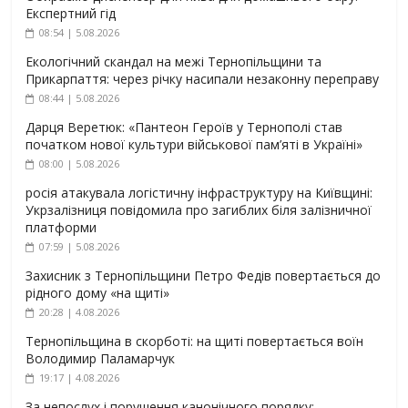
Експертний гід
08:54 | 5.08.2026
Екологічний скандал на межі Тернопільщини та
Прикарпаття: через річку насипали незаконну переправу
08:44 | 5.08.2026
Дарця Веретюк: «Пантеон Героїв у Тернополі став
початком нової культури військової пам’яті в Україні»
08:00 | 5.08.2026
росія атакувала логістичну інфраструктуру на Київщині:
Укрзалізниця повідомила про загиблих біля залізничної
платформи
07:59 | 5.08.2026
Захисник з Тернопільщини Петро Федів повертається до
рідного дому «на щиті»
20:28 | 4.08.2026
Тернопільщина в скорботі: на щиті повертається воїн
Володимир Паламарчук
19:17 | 4.08.2026
За непослух і порушення канонічного порядку: