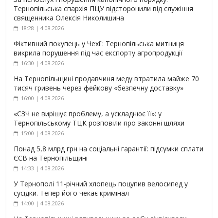
Тернопільська єпархія ПЦУ відсторонили від служіння
священника Олексія Николишина
18:28 | 4.08.2026
Фіктивний покупець у Чехії: Тернопільська митниця
викрила порушення під час експорту агропродукції
16:30 | 4.08.2026
На Тернопільщині продавчиня меду втратила майже 70
тисяч гривень через фейкову «безпечну доставку»
16:00 | 4.08.2026
«СЗЧ не вирішує проблему, а ускладнює її»: у
Тернопільському ТЦК розповіли про законні шляхи
15:00 | 4.08.2026
Понад 5,8 млрд грн на соціальні гарантії: підсумки сплати
ЄСВ на Тернопільщині
14:33 | 4.08.2026
У Тернополі 11-річний хлопець поцупив велосипед у
сусідки. Тепер його чекає кримінал
14:00 | 4.08.2026