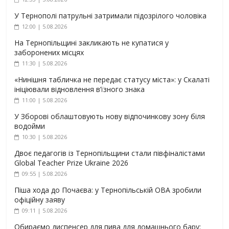
У Тернополі патрульні затримали підозрілого чоловіка
12:00 | 5.08.2026
На Тернопільщині закликають не купатися у
заборонених місцях
11:30 | 5.08.2026
«Нинішня табличка не передає статусу міста»: у Скалаті
ініціювали відновлення в’їзного знака
11:00 | 5.08.2026
У Зборові облаштовують нову відпочинкову зону біля
водойми
10:30 | 5.08.2026
Двоє педагогів із Тернопільщини стали півфіналістами
Global Teacher Prize Ukraine 2026
09:55 | 5.08.2026
Піша хода до Почаєва: у Тернопільській ОВА зробили
офіційну заяву
09:11 | 5.08.2026
Обираємо диспенсер для пива для домашнього бару: