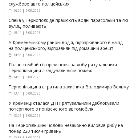
службове авто поліцейських
16:00 | 5.08.2026
Спека у Тернополі: де працюють водні парасольки та які
вулиці поливають
15:11 | 5.08.2026
У Кременецькому районі водія, підозрюваного в наїзді
на поліцейського, відправили під домашній арешт
14:33 | 5.08.2026
Палав комбайн і горіли поля: за добу рятувальники
Тернопільщини ліквідували вісім пожеж
14:00 | 5.08.2026
Тернопільщина втратила захисника Володимира Вельму
13:14 | 5.08.2026
У Кременці сталася ДТП: рятувальники деблокували
потерпілого з понівеченого автомобіля
13:09 | 5.08.2026
На Тернопільщині чоловік незаконно виловив рибу на
понад 220 тисяч гривень
12:33 | 5.08.2026