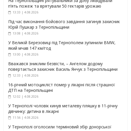
На Тернопільщині рятувальники за добу ліквідували
п’ять пожеж та врятували 50 гектарів урожаю
13:33 | 4.08.2026
Під час виконання бойового завдання загинув захисник
Юрій Пушкар з Тернопільщини
13:08 | 4.08.2026
У Великій Березовиці під Тернополем зупинили BMW,
який мчав 147 км/год
13:00 | 4.08.2026
Вважався зниклим безвісти, – Ангелом додому
повертається захисник Василь Янчук з Тернопільщини
12:33 | 4.08.2026
16-річний мотоцикліст помер у лікарні після страшної
ДТП на Тернопільщині
12:02 | 4.08.2026
У Тернополі чоловік кинув металеву пляшку в 11-річну
дівчинку: дитина в лікарні
11:56 | 4.08.2026
У Тернополі оголосили терміновий збір донорської