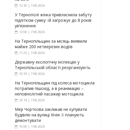
12:30 | 7.08.2026
У Тернополі жінка привласнила забуту
підлітком сумку: їй загрожує до 8 років
ув’язнення
12:00 | 7.08.2026
На Тернопільщині за місяць виявили
майже 200 нетверезих водіїв
11:25 | 7.08.2026
Державну екологічну інспекцію у
Тернопільській області реорганізують
10:55 | 7.08.2026
На Тернопільщині під колеса мотоцикла
потрапив пішохід, а в реанімацію –
неповнолітній пасажир мотоцикла
10:16 | 7.08.2026
Мер Чорткова закликав не купувати
будівлю на вулиці Хічія: її планують
демонтувати
10:00 | 7.08.2026