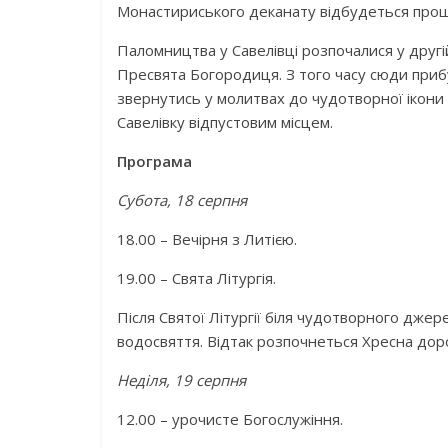
Монастириського деканату відбудеться прощ
Паломництва у Савелівці розпочалися у другій
Пресвята Богородиця. З того часу сюди приб
звернутись у молитвах до чудотворної ікони С
Савелівку відпустовим місцем.
Програма
Субота, 18 серпня
18.00 – Вечірня з Литією.
19.00 – Свята Літургія.
Після Святої Літургії біля чудотворного дже
водосвяття. Відтак розпочнеться Хресна доро
Неділя, 19 серпня
12.00 – урочисте Богослужіння.