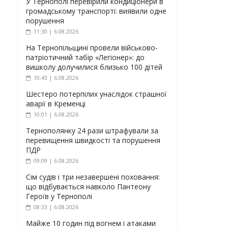
У Тернополі перевірили кондиціонери в
громадському транспорті: виявили одне
порушення
11:30 | 6.08.2026
На Тернопільщині провели військово-
патріотичний табір «Легіонер»: до
вишколу долучилися близько 100 дітей
10:43 | 6.08.2026
Шестеро потерпілих унаслідок страшної
аварії в Кременці
10:01 | 6.08.2026
Тернополянку 24 рази штрафували за
перевищення швидкості та порушення
ПДР
09:09 | 6.08.2026
Сім судів і три незавершені поховання:
що відбувається навколо Пантеону
Героїв у Тернополі
08:33 | 6.08.2026
Майже 10 годин під вогнем і атаками