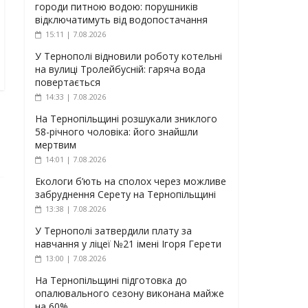
городи питною водою: порушників
відключатимуть від водопостачання
15:11 | 7.08.2026
У Тернополі відновили роботу котельні
на вулиці Тролейбусній: гаряча вода
повертається
14:33 | 7.08.2026
На Тернопільщині розшукали зниклого
58-річного чоловіка: його знайшли
мертвим
14:01 | 7.08.2026
Екологи б’ють на сполох через можливе
забруднення Серету на Тернопільщині
13:38 | 7.08.2026
У Тернополі затвердили плату за
навчання у ліцеї №21 імені Ігоря Герети
13:00 | 7.08.2026
На Тернопільщині підготовка до
опалювального сезону виконана майже
на 60%