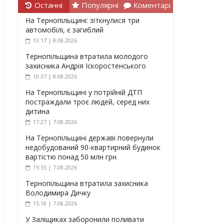
Останні
Популярні
Коментарі
На Тернопільщині: зіткнулися три
автомобілі, є загиблий
13:17 | 8.08.2026
Тернопільщина втратила молодого
захисника Андрія Іскоростенського
10:37 | 8.08.2026
На Тернопільщині у потрійній ДТП
постраждали троє людей, серед них
дитина
17:27 | 7.08.2026
На Тернопільщині державі повернули
недобудований 90-квартирний будинок
вартістю понад 50 млн грн
15:55 | 7.08.2026
Тернопільщина втратила захисника
Володимира Дичку
15:18 | 7.08.2026
У Заліщиках заборонили поливати