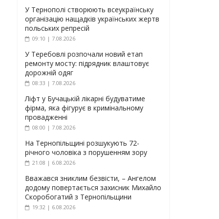
У Тернополі створюють всеукраїнську
організацію нащадків українських жертв
польських репресій
09:10 | 7.08.2026
У Теребовлі розпочали новий етап
ремонту мосту: підрядник влаштовує
дорожній одяг
08:33 | 7.08.2026
Ліфт у Бучацькій лікарні будуватиме
фірма, яка фігурує в кримінальному
провадженні
08:00 | 7.08.2026
На Тернопільщині розшукують 72-
річного чоловіка з порушенням зору
21:08 | 6.08.2026
Вважався зниклим безвісти, – Ангелом
додому повертається захисник Михайло
Скоробогатий з Тернопільщини
19:32 | 6.08.2026