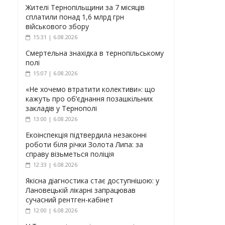
Жителі Тернопільщини за 7 місяців
сплатили понад 1,6 млрд грн
військового збору
15:31 | 6.08.2026
Смертельна знахідка в тернопільському
полі
15:07 | 6.08.2026
«Не хочемо втратити колективи»: що
кажуть про об’єднання позашкільних
закладів у Тернополі
13:00 | 6.08.2026
Екоінспекція підтвердила незаконні
роботи біля річки Золота Липа: за
справу візьметься поліція
12:33 | 6.08.2026
Якісна діагностика стає доступнішою: у
Лановецькій лікарні запрацював
сучасний рентген-кабінет
12:00 | 6.08.2026