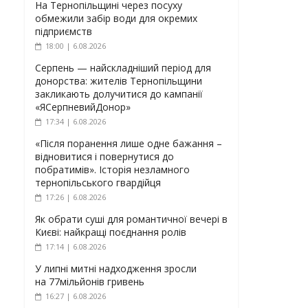
На Тернопільщині через посуху
обмежили забір води для окремих
підприємств
18:00 | 6.08.2026
Серпень — найскладніший період для
донорства: жителів Тернопільщини
закликають долучитися до кампанії
«ЯСерпневийДонор»
17:34 | 6.08.2026
«Після поранення лише одне бажання –
відновитися і повернутися до
побратимів». Історія незламного
тернопільського гвардійця
17:26 | 6.08.2026
Як обрати суші для романтичної вечері в
Києві: найкращі поєднання ролів
17:14 | 6.08.2026
У липні митні надходження зросли
на 77мільйонів гривень
16:27 | 6.08.2026