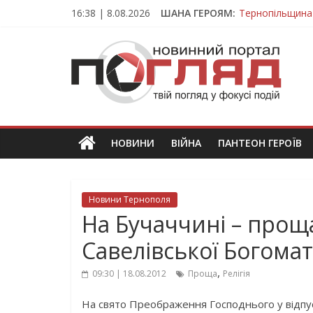
Skip
16:38 | 8.08.2026
ШАНА ГЕРОЯМ:
Тернопільщина
to
Вважався зник
content
ПОГЛЯД
На війні загин
Тернопільщина
Тернопільщина 
Новини
Тернополя.
Тернопільські
новини
НОВИНИ
ВІЙНА
ПАНТЕОН ГЕРОЇВ
та
події
Новини Тернополя
На Бучаччині – прощ
Савелівської Богомат
,
09:30 | 18.08.2012
Проща
Релігія
На свято Преображення Господнього у відпусто