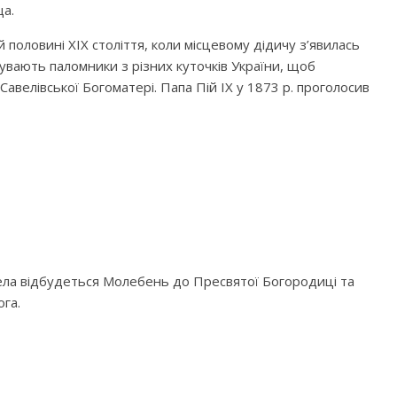
а.
 половині ХІХ століття, коли місцевому дідичу з’явилась
увають паломники з різних куточків України, щоб
авелівської Богоматері. Папа Пій ІХ у 1873 р. проголосив
рела відбудеться Молебень до Пресвятої Богородиці та
га.