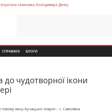
 втратила захисника Володимира Дичку
лим безвісти, – Ангелом додому повертається захисник Михайло
ув молодий захисник Дмитро Березко з Тернопільщини
 втратила захисника Володимира Вельму
втратила молодого захисника Андрія Іскоростенського
СПРАВЖНІ
БЛОГИ
а до чудотворної ікони
ері
вому місці Бучацької єпархії – с. Савелівка