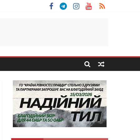
 Скоробогатий з Тернопільщини