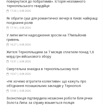
повернутися до побратимів». Історія незламного
тернопільського гвардійця
17:26 | 6.08.2026
Як обрати суші для романтичної вечері в Києві: найкращі
поєднання ролів
17:14 | 6.08.2026
У липні митні надходження зросли на 77мільйонів
гривень
16:27 | 6.08.2026
Жителі Тернопільщини за 7 місяців сплатили понад 1,6
млрд грн військового збору
15:31 | 6.08.2026
Смертельна знахідка в тернопільському полі
15:07 | 6.08.2026
«Не хочемо втратити колективи»: що кажуть про
об’єднання позашкільних закладів у Тернополі
13:00 | 6.08.2026
Екоінспекція підтвердила незаконні роботи біля річки
Золота Липа: за справу візьметься поліція