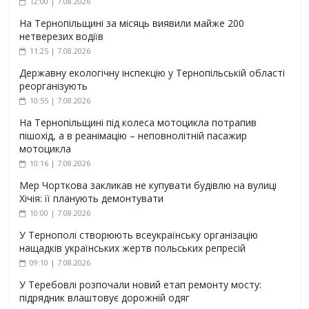
12:00 | 7.08.2026
На Тернопільщині за місяць виявили майже 200
нетверезих водіїв
11:25 | 7.08.2026
Державну екологічну інспекцію у Тернопільській області
реорганізують
10:55 | 7.08.2026
На Тернопільщині під колеса мотоцикла потрапив
пішохід, а в реанімацію – неповнолітній пасажир
мотоцикла
10:16 | 7.08.2026
Мер Чорткова закликав не купувати будівлю на вулиці
Хічія: її планують демонтувати
10:00 | 7.08.2026
У Тернополі створюють всеукраїнську організацію
нащадків українських жертв польських репресій
09:10 | 7.08.2026
У Теребовлі розпочали новий етап ремонту мосту:
підрядник влаштовує дорожній одяг