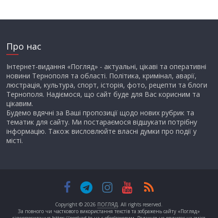
Про нас
Інтернет-видання «Погляд» - актуальні, цікаві та оперативні
новини Тернополя та області. Політика, кримінал, аварії,
люстрація, культура, спорт, історія, фото, рецепти та блоги
Тернополя. Надіємося, що сайт буде для Вас корисним та
цікавим.
Будемо вдячні за Ваші пропозиції щодо нових рубрик та
тематик для сайту. Ми постараємося відшукати потрібну
інформацію. Також висловлюйте власні думки про події у
місті.
Copyright © 2026
ПОГЛЯД
. All rights reserved.
За повного чи часткового використання текстів та зображень сайту «Погляд»
гіперпосилання https://poglyad.te.ua є обов’язковим. Редакція не впливає на зміст