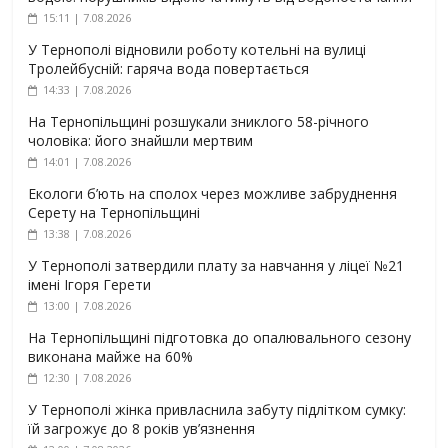
15:11 | 7.08.2026
У Тернополі відновили роботу котельні на вулиці
Тролейбусній: гаряча вода повертається
14:33 | 7.08.2026
На Тернопільщині розшукали зниклого 58-річного
чоловіка: його знайшли мертвим
14:01 | 7.08.2026
Екологи б’ють на сполох через можливе забруднення
Серету на Тернопільщині
13:38 | 7.08.2026
У Тернополі затвердили плату за навчання у ліцеї №21
імені Ігоря Герети
13:00 | 7.08.2026
На Тернопільщині підготовка до опалювального сезону
виконана майже на 60%
12:30 | 7.08.2026
У Тернополі жінка привласнила забуту підлітком сумку:
їй загрожує до 8 років ув’язнення