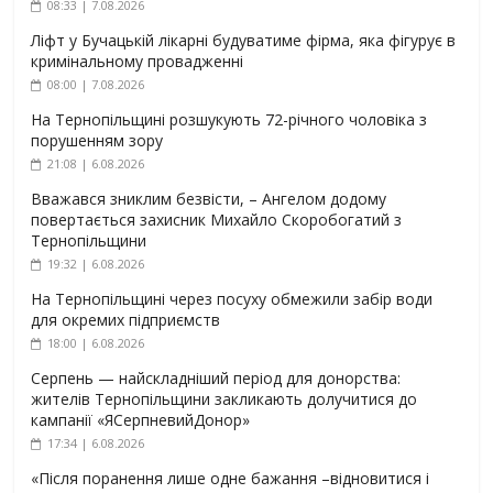
08:33 | 7.08.2026
Ліфт у Бучацькій лікарні будуватиме фірма, яка фігурує в
кримінальному провадженні
08:00 | 7.08.2026
На Тернопільщині розшукують 72-річного чоловіка з
порушенням зору
21:08 | 6.08.2026
Вважався зниклим безвісти, – Ангелом додому
повертається захисник Михайло Скоробогатий з
Тернопільщини
19:32 | 6.08.2026
На Тернопільщині через посуху обмежили забір води
для окремих підприємств
18:00 | 6.08.2026
Серпень — найскладніший період для донорства:
жителів Тернопільщини закликають долучитися до
кампанії «ЯСерпневийДонор»
17:34 | 6.08.2026
«Після поранення лише одне бажання –відновитися і