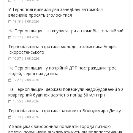
У Тернополі виявили два занедбані автомобілі:
власників просять зголоситися
18:18 | 9.08.2026
На Тернопільщині: зіткнулися три автомобілі, є загиблий
13:17 | 8.08.2026
Тернопільщина втратила молодого захисника Андрія
Іскоростенського
10:37 | 8.08.2026
На Тернопільщині у потрійній ДТП постраждали троє
людей, серед них дитина
17:27 | 7.08.2026
На Тернопільщині державі повернули недобудований 90-
квартирний будинок вартістю понад 50 млн грн
15:55 | 7.08.2026
Тернопільщина втратила захисника Володимира Дичку
15:18 | 7.08.2026
У Заліщиках заборонили поливати городи питною
водою: порушників відключатимуть від водопостачання