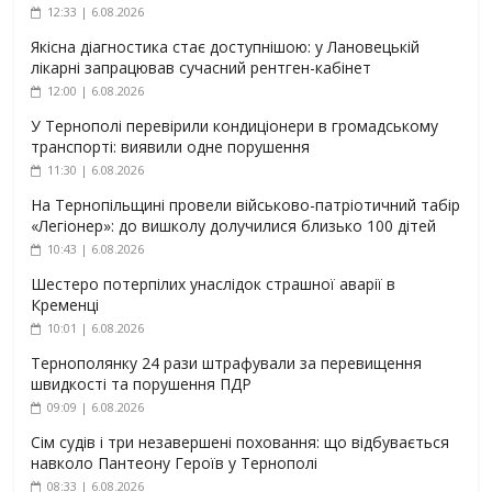
12:33 | 6.08.2026
Якісна діагностика стає доступнішою: у Лановецькій
лікарні запрацював сучасний рентген-кабінет
12:00 | 6.08.2026
У Тернополі перевірили кондиціонери в громадському
транспорті: виявили одне порушення
11:30 | 6.08.2026
На Тернопільщині провели військово-патріотичний табір
«Легіонер»: до вишколу долучилися близько 100 дітей
10:43 | 6.08.2026
Шестеро потерпілих унаслідок страшної аварії в
Кременці
10:01 | 6.08.2026
Тернополянку 24 рази штрафували за перевищення
швидкості та порушення ПДР
09:09 | 6.08.2026
Сім судів і три незавершені поховання: що відбувається
навколо Пантеону Героїв у Тернополі
08:33 | 6.08.2026