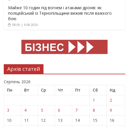
Майже 10 годин під вогнем і атаками дронів: як
поліцейський із Тернопільщини вижив після важкого
бою
08:00 | 6.08.2026
Архів статей
Серпень 2026
Пн
Вт
Ср
Чт
Пт
Сб
Нд
1
2
3
4
5
6
7
8
9
10
11
12
13
14
15
16