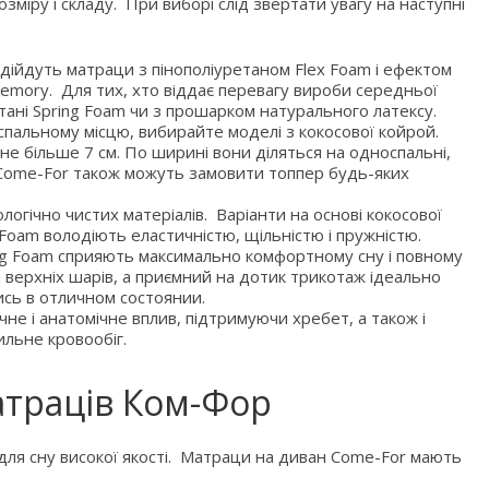
міру і складу. При виборі слід звертати увагу на наступні
ідійдуть матраци з пінополіуретаном Flex Foam і ефектом
Memory. Для тих, хто віддає перевагу вироби середньої
етані Spring Foam чи з прошарком натурального латексу.
спальному місцю, вибирайте моделі з кокосової койрой.
е більше 7 см. По ширині вони діляться на односпальні,
ії Come-For також можуть замовити топпер будь-яких
логічно чистих матеріалів. Варіанти на основі кокосової
 Foam володіють еластичністю, щільністю і пружністю.
ing Foam сприяють максимально комфортному сну і повному
верхніх шарів, а приємний на дотик трикотаж ідеально
сь в отличном состоянии.
е і анатомічне вплив, підтримуючи хребет, а також і
ильне кровообіг.
атраців Ком-Фор
для сну високої якості. Матраци на диван Come-For мають