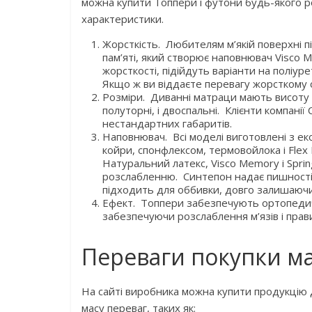
можна купити Топпери і футони будь-якого роз
характеристики.
Жорсткість. Любителям м’якій поверхні п
пам’яті, який створює наповнювач Visco 
жорсткості, підійдуть варіанти на поліур
Якщо ж ви віддаєте перевагу жорсткому 
Розміри. Диванні матраци мають висоту н
полуторні, і двоспальні. Клієнти компан
нестандартних габаритів.
Наповнювач. Всі моделі виготовлені з еко
койри, спонфлексом, термовойлока і Flex
Натуральний латекс, Visco Memory і Spr
розслабленню. Синтепон надає пишності 
підходить для оббивки, довго залишаючи
Ефект. Топпери забезпечують ортопедичн
забезпечуючи розслаблення м’язів і прав
Переваги покупки м
На сайті виробника можна купити продукцію 
масу переваг, таких як: