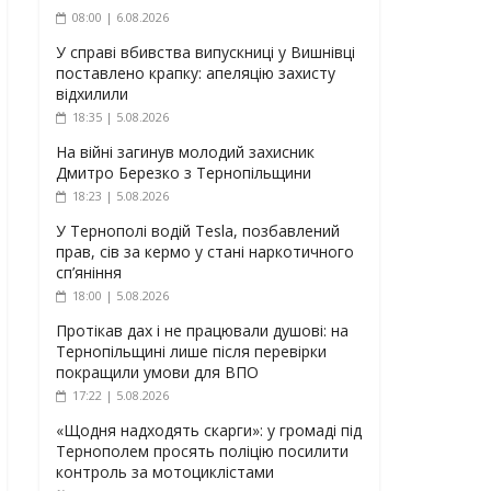
08:00 | 6.08.2026
У справі вбивства випускниці у Вишнівці
поставлено крапку: апеляцію захисту
відхилили
18:35 | 5.08.2026
На війні загинув молодий захисник
Дмитро Березко з Тернопільщини
18:23 | 5.08.2026
У Тернополі водій Tesla, позбавлений
прав, сів за кермо у стані наркотичного
сп’яніння
18:00 | 5.08.2026
Протікав дах і не працювали душові: на
Тернопільщині лише після перевірки
покращили умови для ВПО
17:22 | 5.08.2026
«Щодня надходять скарги»: у громаді під
Тернополем просять поліцію посилити
контроль за мотоциклістами