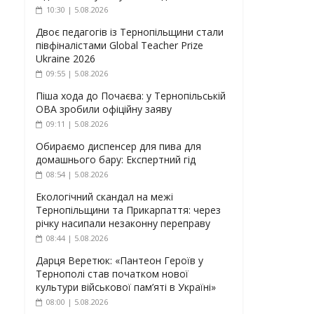
10:30 | 5.08.2026
Двоє педагогів із Тернопільщини стали
півфіналістами Global Teacher Prize
Ukraine 2026
09:55 | 5.08.2026
Піша хода до Почаєва: у Тернопільській
ОВА зробили офіційну заяву
09:11 | 5.08.2026
Обираємо диспенсер для пива для
домашнього бару: Експертний гід
08:54 | 5.08.2026
Екологічний скандал на межі
Тернопільщини та Прикарпаття: через
річку насипали незаконну переправу
08:44 | 5.08.2026
Дарця Веретюк: «Пантеон Героїв у
Тернополі став початком нової
культури військової пам’яті в Україні»
08:00 | 5.08.2026