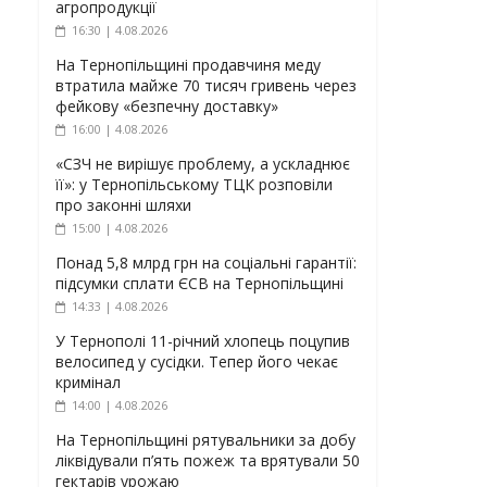
агропродукції
16:30 | 4.08.2026
На Тернопільщині продавчиня меду
втратила майже 70 тисяч гривень через
фейкову «безпечну доставку»
16:00 | 4.08.2026
«СЗЧ не вирішує проблему, а ускладнює
її»: у Тернопільському ТЦК розповіли
про законні шляхи
15:00 | 4.08.2026
Понад 5,8 млрд грн на соціальні гарантії:
підсумки сплати ЄСВ на Тернопільщині
14:33 | 4.08.2026
У Тернополі 11-річний хлопець поцупив
велосипед у сусідки. Тепер його чекає
кримінал
14:00 | 4.08.2026
На Тернопільщині рятувальники за добу
ліквідували п’ять пожеж та врятували 50
гектарів урожаю