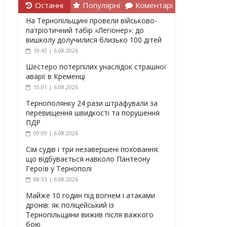
Останні
Популярні
Коментарі
На Тернопільщині провели військово-
патріотичний табір «Легіонер»: до
вишколу долучилися близько 100 дітей
10:43 | 6.08.2026
Шестеро потерпілих унаслідок страшної
аварії в Кременці
10:01 | 6.08.2026
Тернополянку 24 рази штрафували за
перевищення швидкості та порушення
ПДР
09:09 | 6.08.2026
Сім судів і три незавершені поховання:
що відбувається навколо Пантеону
Героїв у Тернополі
08:33 | 6.08.2026
Майже 10 годин під вогнем і атаками
дронів: як поліцейський із
Тернопільщини вижив після важкого
бою