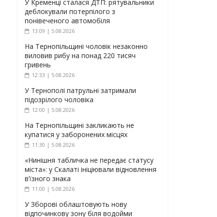
У Кременці сталася ДТП: рятувальники
деблокували потерпілого з
понівеченого автомобіля
13:09 | 5.08.2026
На Тернопільщині чоловік незаконно
виловив рибу на понад 220 тисяч
гривень
12:33 | 5.08.2026
У Тернополі патрульні затримали
підозрілого чоловіка
12:00 | 5.08.2026
На Тернопільщині закликають не
купатися у заборонених місцях
11:30 | 5.08.2026
«Нинішня табличка не передає статусу
міста»: у Скалаті ініціювали відновлення
в’їзного знака
11:00 | 5.08.2026
У Зборові облаштовують нову
відпочинкову зону біля водойми