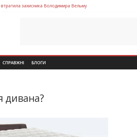
 втратила захисника Володимира Вельму
нопільщини Петро Федів повертається до рідного дому «на щиті»
в скорботі: на щиті повертається воїн Володимир Паламарчук
ння бойового завдання загинув захисник Юрій Пушкар з Тернопі
ув молодий захисник Дмитро Березко з Тернопільщини
СПРАВЖНІ
БЛОГИ
я дивана?