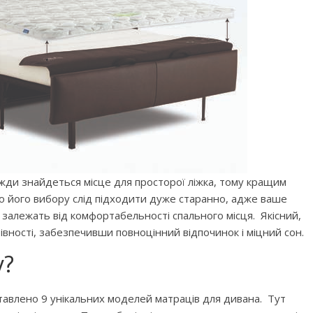
жди знайдеться місце для просторої ліжка, тому кращим
о його вибору слід підходити дуже старанно, адже ваше
у залежать від комфортабельності спального місця. Якісний,
івності, забезпечивши повноцінний відпочинок і міцний сон.
у?
ставлено 9 унікальних моделей матраців для дивана. Тут