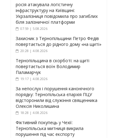
росія атакувала логістичну
інфраструктуру на Київщині:
Укрзалізниця повідомила про загиблих
біля залізничної платформи
07:59 | 5.08.2026
Захисник з Тернопільщини Петро Федів
повертається до рідного дому «на щиті»
20:28 | 4.08.2026
Тернопільщина в скорботі: на щиті
повертається воїн Володимир
Паламарчук
19:17 | 4.08.2026
За непослух і порушення канонічного
порядку: Тернопільська єпархія ПЦУ
відсторонили від служіння священника
Олексія Николишина
18:28 | 4.08.2026
Фіктивний покупець у Чехії:
Тернопільська митниця викрила
порушення під час експорту