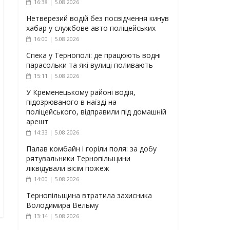
16:38 | 5.08.2026
Нетверезий водій без посвідчення кинув
хабар у службове авто поліцейських
16:00 | 5.08.2026
Спека у Тернополі: де працюють водні
парасольки та які вулиці поливають
15:11 | 5.08.2026
У Кременецькому районі водія,
підозрюваного в наїзді на
поліцейського, відправили під домашній
арешт
14:33 | 5.08.2026
Палав комбайн і горіли поля: за добу
рятувальники Тернопільщини
ліквідували вісім пожеж
14:00 | 5.08.2026
Тернопільщина втратила захисника
Володимира Вельму
13:14 | 5.08.2026