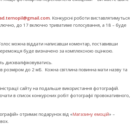
ad.ternopil@gmail.com
. Конкурсні роботи виставлятимуться
ключно, до 17 включно триватиме голосування, а 18 – буде
 Голос можна віддати написавши коментар, поставивши
 Переможця буде визначено за комплексною оцінкою.
ть дискваліфіковуватись.
в розміром до 2 мБ. Кожна світлина повинна мати назву та
міністрації сайту на подальше використання фотографій.
ючати в список конкурсних робіт фотографії провокативного,
графій» отримає подарунок від «
Магазину емоцій
» –
вох.