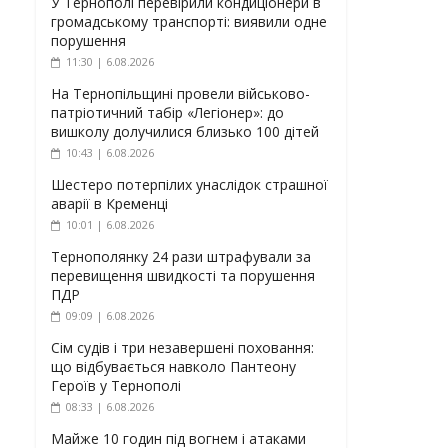
У Тернополі перевірили кондиціонери в
громадському транспорті: виявили одне
порушення
11:30 | 6.08.2026
На Тернопільщині провели військово-
патріотичний табір «Легіонер»: до
вишколу долучилися близько 100 дітей
10:43 | 6.08.2026
Шестеро потерпілих унаслідок страшної
аварії в Кременці
10:01 | 6.08.2026
Тернополянку 24 рази штрафували за
перевищення швидкості та порушення
ПДР
09:09 | 6.08.2026
Сім судів і три незавершені поховання:
що відбувається навколо Пантеону
Героїв у Тернополі
08:33 | 6.08.2026
Майже 10 годин під вогнем і атаками