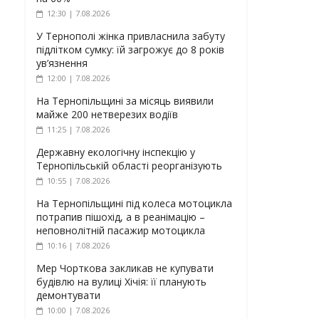
12:30 | 7.08.2026
У Тернополі жінка привласнила забуту
підлітком сумку: їй загрожує до 8 років
ув’язнення
12:00 | 7.08.2026
На Тернопільщині за місяць виявили
майже 200 нетверезих водіїв
11:25 | 7.08.2026
Державну екологічну інспекцію у
Тернопільській області реорганізують
10:55 | 7.08.2026
На Тернопільщині під колеса мотоцикла
потрапив пішохід, а в реанімацію –
неповнолітній пасажир мотоцикла
10:16 | 7.08.2026
Мер Чорткова закликав не купувати
будівлю на вулиці Хічія: її планують
демонтувати
10:00 | 7.08.2026