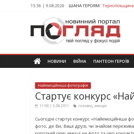
Skip
15:36 | 9.08.2026
ШАНА ГЕРОЯМ:
Тернопільщина
to
Вважався зник
content
ПОГЛЯД
На війні загин
Тернопільщина
Тернопільщина 
Новини
Тернополя.
Тернопільські
новини
НОВИНИ
ВІЙНА
ПАНТЕОН ГЕРОЇВ
та
події
Найемоційніша фотографія
Стартує конкурс «На
,
11:06 | 5.08.2011
головні
емоція
Сьогодні стартує конкурс «Найемоційніша фо
фото, де Ви, Ваші друзі, чи знайомі пережи
короткий опис емоції на фото та свої конта