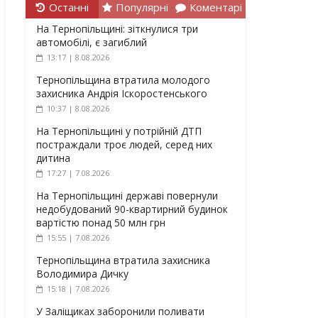
Останні
Популярні
Коментарі
На Тернопільщині: зіткнулися три
автомобілі, є загиблий
13:17 | 8.08.2026
Тернопільщина втратила молодого
захисника Андрія Іскоростенського
10:37 | 8.08.2026
На Тернопільщині у потрійній ДТП
постраждали троє людей, серед них
дитина
17:27 | 7.08.2026
На Тернопільщині державі повернули
недобудований 90-квартирний будинок
вартістю понад 50 млн грн
15:55 | 7.08.2026
Тернопільщина втратила захисника
Володимира Дичку
15:18 | 7.08.2026
У Заліщиках заборонили поливати