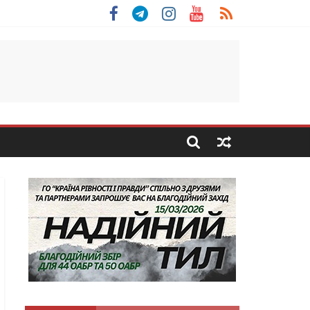
 Скоробогатий з Тернопільщини