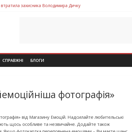
 втратила захисника Володимира Дичку
лим безвісти, – Ангелом додому повертається захисник Михайло
ув молодий захисник Дмитро Березко з Тернопільщини
 втратила захисника Володимира Вельму
втратила молодого захисника Андрія Іскоростенського
СПРАВЖНІ
БЛОГИ
йемоційніша фотографія»
тографія» від Магазину Емоцій. Надсилайте любительські
вають щось особливе та незвичайне. Додайте також
кти. Якщо фотокартка переповнена емоціями – Ви маєте шанс