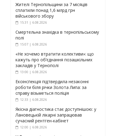
Жителі Тернопільщини за 7 місяців
сплатили понад 1,6 млрд грн
військового збору
15:31 | 6.08.2026
Смертельна знахідка в тернопільському
полі
15:07 | 6.08.2026
«Не хочемо втратити колективи»: що
кажуть про об’єднання позашкільних
закладів у Тернополі
13:00 | 6.08.2026
Екоінспекція підтвердила незаконні
роботи біля річки Золота Липа: за
справу візьметься поліція
12:33 | 6.08.2026
Якісна діагностика стає доступнішою: у
Лановецькій лікарні запрацював
сучасний рентген-кабінет
12:00 | 6.08.2026