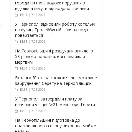
городи питною водою: порушників
відключатимуть від водопостачання
15:11 | 7.08.2026
У Тернополі відновили роботу котельні
на вулиці Тролейбусній: гаряча вода
повертається
14:33 | 7.08.2026
На Тернопільщині розшукали зниклого
58-річного чоловіка: його знайшли
мертвим
14:01 | 7.08.2026
Екологи б’ють на сполох через можливе
забруднення Серету на Тернопільщині
13:38 | 7.08.2026
У Тернополі затвердили плату за
навчання у ліцеї №21 імені Ігоря Герети
13:00 | 7.08.2026
На Тернопільщині підготовка до
опалювального сезону виконана майже
на 60%