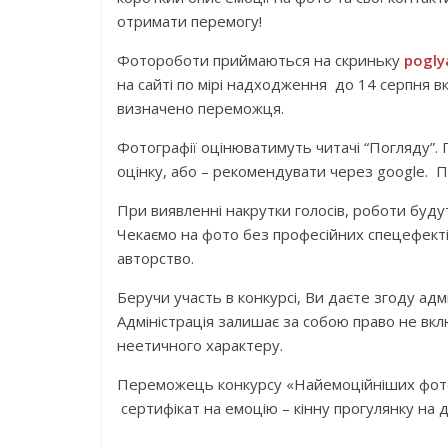
отримати перемогу!
Фотороботи приймаються на скриньку
pogly
на сайті по мірі надходження до 14 серпня в
визначено переможця.
Фотографії оцінюватимуть читачі “Погляду”.
оцінку, або – рекомендувати через google.
При виявленні накрутки голосів, роботи буду
Чекаємо на фото без професійних спецефекті
авторство.
Беручи участь в конкурсі, Ви даєте згоду ад
Адміністрація залишає за собою право не вкл
неетичного характеру.
Переможець конкурсу «Найемоційніших фото
сертифікат на емоцію – кінну прогулянку на д