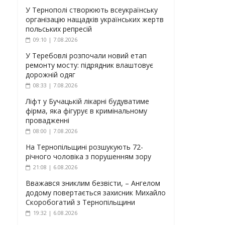
У Тернополі створюють всеукраїнську
організацію нащадків українських жертв
польських репресій
09:10 | 7.08.2026
У Теребовлі розпочали новий етап
ремонту мосту: підрядник влаштовує
дорожній одяг
08:33 | 7.08.2026
Ліфт у Бучацькій лікарні будуватиме
фірма, яка фігурує в кримінальному
провадженні
08:00 | 7.08.2026
На Тернопільщині розшукують 72-
річного чоловіка з порушенням зору
21:08 | 6.08.2026
Вважався зниклим безвісти, – Ангелом
додому повертається захисник Михайло
Скоробогатий з Тернопільщини
19:32 | 6.08.2026