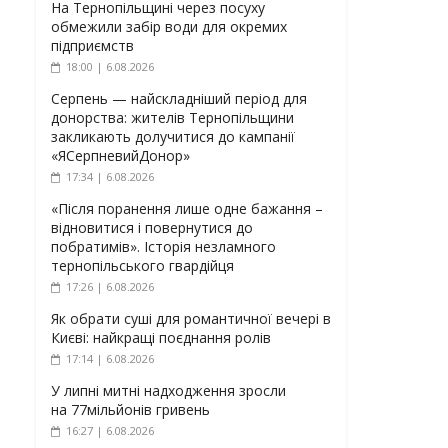
На Тернопільщині через посуху
обмежили забір води для окремих
підприємств
18:00 | 6.08.2026
Серпень — найскладніший період для
донорства: жителів Тернопільщини
закликають долучитися до кампанії
«ЯСерпневийДонор»
17:34 | 6.08.2026
«Після поранення лише одне бажання –
відновитися і повернутися до
побратимів». Історія незламного
тернопільського гвардійця
17:26 | 6.08.2026
Як обрати суші для романтичної вечері в
Києві: найкращі поєднання ролів
17:14 | 6.08.2026
У липні митні надходження зросли
на 77мільйонів гривень
16:27 | 6.08.2026