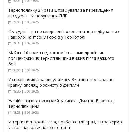
10:01 | 6.08.2026
Тернополянку 24 рази штрафували за перевищення
швидкості та порушення ПДР
09:09 | 6.08.2026
Сім судів і три незавершені поховання: що відбувається
навколо Пантеону Героїв у Тернополі
08:33 | 6.08.2026
Майже 10 годин під вогнем і атаками дронів: як
поліцейський із Тернопільщини вижив після важкого
бою
08:00 | 6.08.2026
У справі вбивства випускниці у Вишнівці поставлено
крапку: апеляцію захисту відхилили
18:35 | 5.08.2026
На війні загинув молодий захисник Дмитро Березко з
Тернопільщини
18:23 | 5.08.2026
У Тернополі водій Tesla, позбавлений прав, сів за кермо
у стані наркотичного сп’яніння