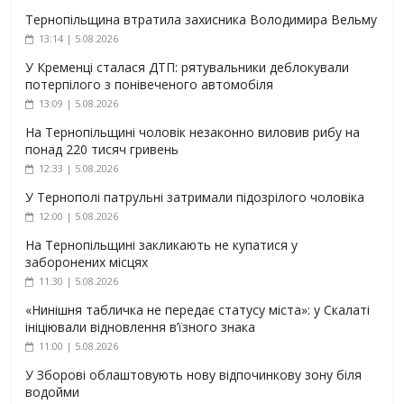
Тернопільщина втратила захисника Володимира Вельму
13:14 | 5.08.2026
У Кременці сталася ДТП: рятувальники деблокували
потерпілого з понівеченого автомобіля
13:09 | 5.08.2026
На Тернопільщині чоловік незаконно виловив рибу на
понад 220 тисяч гривень
12:33 | 5.08.2026
У Тернополі патрульні затримали підозрілого чоловіка
12:00 | 5.08.2026
На Тернопільщині закликають не купатися у
заборонених місцях
11:30 | 5.08.2026
«Нинішня табличка не передає статусу міста»: у Скалаті
ініціювали відновлення в’їзного знака
11:00 | 5.08.2026
У Зборові облаштовують нову відпочинкову зону біля
водойми