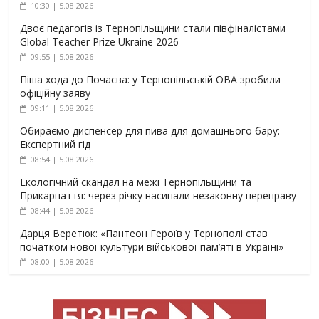
10:30 | 5.08.2026
Двоє педагогів із Тернопільщини стали півфіналістами
Global Teacher Prize Ukraine 2026
09:55 | 5.08.2026
Піша хода до Почаєва: у Тернопільській ОВА зробили
офіційну заяву
09:11 | 5.08.2026
Обираємо диспенсер для пива для домашнього бару:
Експертний гід
08:54 | 5.08.2026
Екологічний скандал на межі Тернопільщини та
Прикарпаття: через річку насипали незаконну переправу
08:44 | 5.08.2026
Дарця Веретюк: «Пантеон Героїв у Тернополі став
початком нової культури військової пам’яті в Україні»
08:00 | 5.08.2026