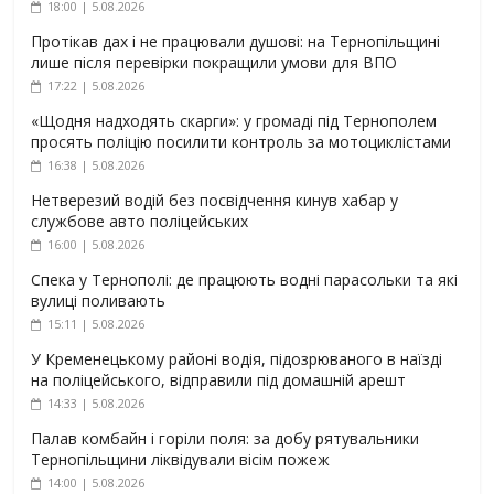
18:00 | 5.08.2026
Протікав дах і не працювали душові: на Тернопільщині
лише після перевірки покращили умови для ВПО
17:22 | 5.08.2026
«Щодня надходять скарги»: у громаді під Тернополем
просять поліцію посилити контроль за мотоциклістами
16:38 | 5.08.2026
Нетверезий водій без посвідчення кинув хабар у
службове авто поліцейських
16:00 | 5.08.2026
Спека у Тернополі: де працюють водні парасольки та які
вулиці поливають
15:11 | 5.08.2026
У Кременецькому районі водія, підозрюваного в наїзді
на поліцейського, відправили під домашній арешт
14:33 | 5.08.2026
Палав комбайн і горіли поля: за добу рятувальники
Тернопільщини ліквідували вісім пожеж
14:00 | 5.08.2026