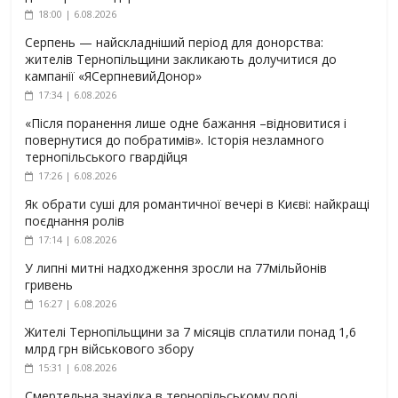
18:00 | 6.08.2026
Серпень — найскладніший період для донорства:
жителів Тернопільщини закликають долучитися до
кампанії «ЯСерпневийДонор»
17:34 | 6.08.2026
«Після поранення лише одне бажання –відновитися і
повернутися до побратимів». Історія незламного
тернопільського гвардійця
17:26 | 6.08.2026
Як обрати суші для романтичної вечері в Києві: найкращі
поєднання ролів
17:14 | 6.08.2026
У липні митні надходження зросли на 77мільйонів
гривень
16:27 | 6.08.2026
Жителі Тернопільщини за 7 місяців сплатили понад 1,6
млрд грн військового збору
15:31 | 6.08.2026
Смертельна знахідка в тернопільському полі