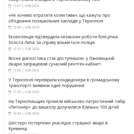
15:07 | 6.08.2026
«Не хочемо втратити колективи»: що кажуть про
об’єднання позашкільних закладів у Тернополі
13:00 | 6.08.2026
Екоінспекція підтвердила незаконні роботи біля річки
Золота Липа: за справу візьметься поліція
12:33 | 6.08.2026
Якісна діагностика стає доступнішою: у Лановецькій
лікарні запрацював сучасний рентген-кабінет
12:00 | 6.08.2026
У Тернополі перевірили кондиціонери в громадському
транспорті: виявили одне порушення
11:30 | 6.08.2026
На Тернопільщині провели військово-патріотичний табір
«Легіонер»: до вишколу долучилися близько 100 дітей
10:43 | 6.08.2026
Шестеро потерпілих унаслідок страшної аварії в
Кременці