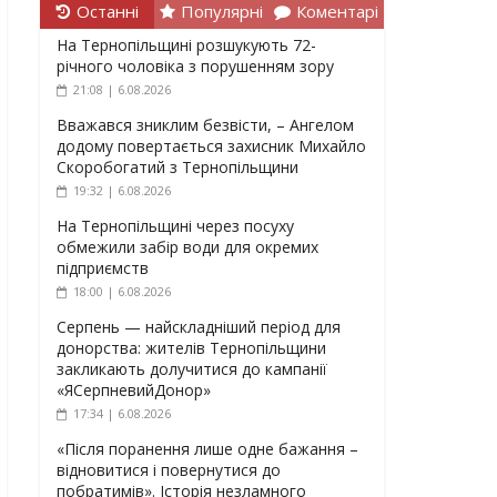
Останні
Популярні
Коментарі
На Тернопільщині розшукують 72-
річного чоловіка з порушенням зору
21:08 | 6.08.2026
Вважався зниклим безвісти, – Ангелом
додому повертається захисник Михайло
Скоробогатий з Тернопільщини
19:32 | 6.08.2026
На Тернопільщині через посуху
обмежили забір води для окремих
підприємств
18:00 | 6.08.2026
Серпень — найскладніший період для
донорства: жителів Тернопільщини
закликають долучитися до кампанії
«ЯСерпневийДонор»
17:34 | 6.08.2026
«Після поранення лише одне бажання –
відновитися і повернутися до
побратимів». Історія незламного