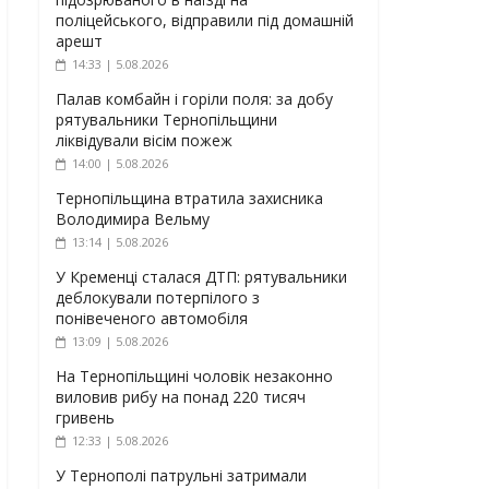
поліцейського, відправили під домашній
арешт
14:33 | 5.08.2026
Палав комбайн і горіли поля: за добу
рятувальники Тернопільщини
ліквідували вісім пожеж
14:00 | 5.08.2026
Тернопільщина втратила захисника
Володимира Вельму
13:14 | 5.08.2026
У Кременці сталася ДТП: рятувальники
деблокували потерпілого з
понівеченого автомобіля
13:09 | 5.08.2026
На Тернопільщині чоловік незаконно
виловив рибу на понад 220 тисяч
гривень
12:33 | 5.08.2026
У Тернополі патрульні затримали