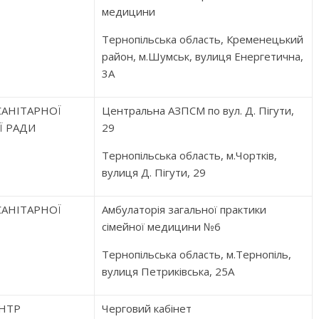
медицини
Тернопільська область, Кременецький
район, м.Шумськ, вулиця Енергетична,
3А
АНІТАРНОЇ
Центральна АЗПСМ по вул. Д. Пігути,
Ї РАДИ
29
Тернопільська область, м.Чортків,
вулиця Д. Пігути, 29
АНІТАРНОЇ
Амбулаторія загальної практики
сімейної медицини №6
Тернопільська область, м.Тернопіль,
вулиця Петриківська, 25А
НТР
Черговий кабінет