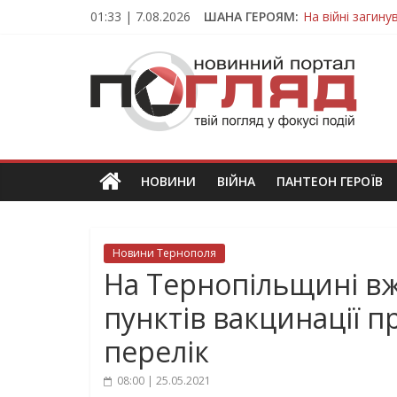
Skip
01:33 | 7.08.2026
ШАНА ГЕРОЯМ:
На війні загин
to
Тернопільщина
content
ПОГЛЯД
Захисник з Тер
Тернопільщина 
Вважався зник
Новини
Тернополя.
Тернопільські
новини
НОВИНИ
ВІЙНА
ПАНТЕОН ГЕРОЇВ
та
події
Новини Тернополя
На Тернопільщині вж
пунктів вакцинації 
перелік
08:00 | 25.05.2021