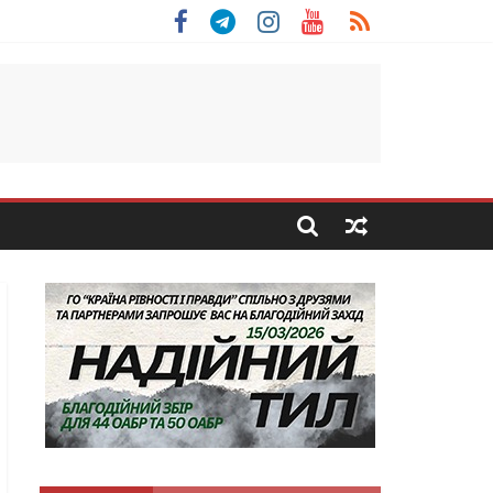
 Скоробогатий з Тернопільщини