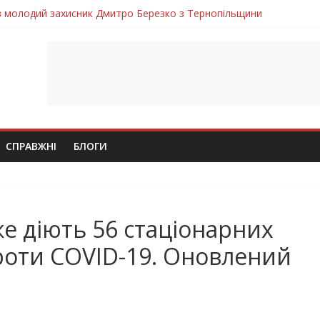
ув молодий захисник Дмитро Березко з Тернопільщини
 втратила захисника Володимира Вельму
нопільщини Петро Федів повертається до рідного дому «на щиті»
в скорботі: на щиті повертається воїн Володимир Паламарчук
лим безвісти, – Ангелом додому повертається захисник Михайло
СПРАВЖНІ
БЛОГИ
е діють 56 стаціонарних
проти COVID-19. Оновлений