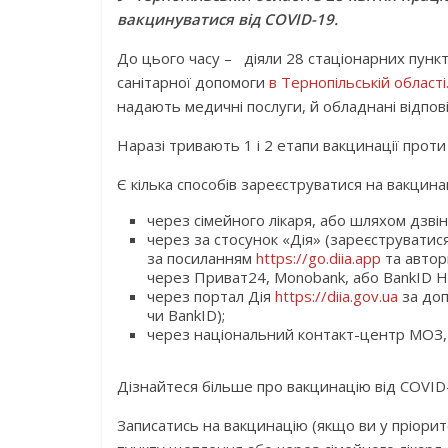
вакцинуватися від COVID-19.
До цього часу – діяли 28 стаціонарних пунк
санітарної допомоги
в Тернопільській області
надають медичні послуги, й обладнані відпов
Наразі тривають 1 і 2 етапи вакцинації проти
Є кілька способів зареєструватися на вакцина
через сімейного лікаря, або шляхом дзві
через за стосунок «Дія» (зареєструватис
за посиланням
https://go.diia.app
та автор
через Приват24, Monobank, або BankID НБ
через портал Дія
https://diia.gov.ua
за доп
чи BankID);
через національний контакт-центр МОЗ,
Дізнайтеся більше про вакцинацію від COVID
Записатись на вакцинацію (якщо ви у пріори