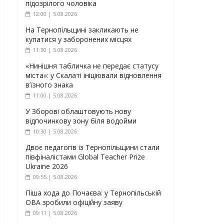
підозрілого чоловіка
12:00 | 5.08.2026
На Тернопільщині закликають не
купатися у заборонених місцях
11:30 | 5.08.2026
«Нинішня табличка не передає статусу
міста»: у Скалаті ініціювали відновлення
в’їзного знака
11:00 | 5.08.2026
У Зборові облаштовують нову
відпочинкову зону біля водойми
10:30 | 5.08.2026
Двоє педагогів із Тернопільщини стали
півфіналістами Global Teacher Prize
Ukraine 2026
09:55 | 5.08.2026
Піша хода до Почаєва: у Тернопільській
ОВА зробили офіційну заяву
09:11 | 5.08.2026