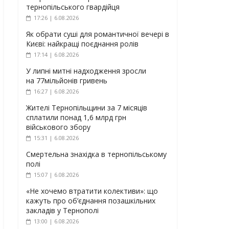
тернопільського гвардійця
17:26 | 6.08.2026
Як обрати суші для романтичної вечері в
Києві: найкращі поєднання ролів
17:14 | 6.08.2026
У липні митні надходження зросли
на 77мільйонів гривень
16:27 | 6.08.2026
Жителі Тернопільщини за 7 місяців
сплатили понад 1,6 млрд грн
військового збору
15:31 | 6.08.2026
Смертельна знахідка в тернопільському
полі
15:07 | 6.08.2026
«Не хочемо втратити колективи»: що
кажуть про об’єднання позашкільних
закладів у Тернополі
13:00 | 6.08.2026