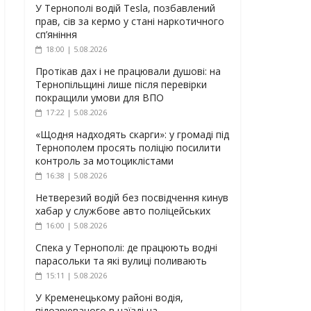
У Тернополі водій Tesla, позбавлений
прав, сів за кермо у стані наркотичного
сп’яніння
18:00 | 5.08.2026
Протікав дах і не працювали душові: на
Тернопільщині лише після перевірки
покращили умови для ВПО
17:22 | 5.08.2026
«Щодня надходять скарги»: у громаді під
Тернополем просять поліцію посилити
контроль за мотоциклістами
16:38 | 5.08.2026
Нетверезий водій без посвідчення кинув
хабар у службове авто поліцейських
16:00 | 5.08.2026
Спека у Тернополі: де працюють водні
парасольки та які вулиці поливають
15:11 | 5.08.2026
У Кременецькому районі водія,
підозрюваного в наїзді на