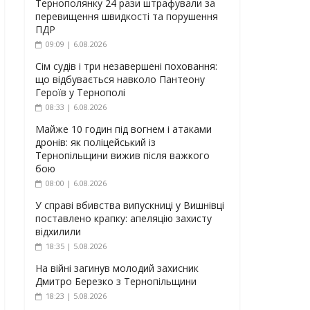
Тернополянку 24 рази штрафували за
перевищення швидкості та порушення
ПДР
09:09 | 6.08.2026
Сім судів і три незавершені поховання:
що відбувається навколо Пантеону
Героїв у Тернополі
08:33 | 6.08.2026
Майже 10 годин під вогнем і атаками
дронів: як поліцейський із
Тернопільщини вижив після важкого
бою
08:00 | 6.08.2026
У справі вбивства випускниці у Вишнівці
поставлено крапку: апеляцію захисту
відхилили
18:35 | 5.08.2026
На війні загинув молодий захисник
Дмитро Березко з Тернопільщини
18:23 | 5.08.2026