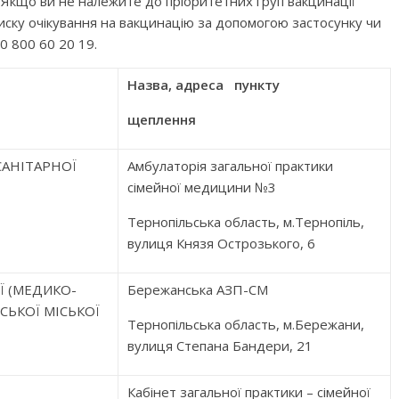
 Якщо ви не належите до пріоритетних груп вакцинації
иску очікування на вакцинацію за допомогою застосунку чи
0 800 60 20 19.
Назва, адреса пункту
щеплення
АНІТАРНОЇ
Амбулаторія загальної практики
сімейної медицини №3
Тернопільська область, м.Тернопіль,
вулиця Князя Острозького, 6
 (МЕДИКО-
Бережанська АЗП-СМ
СЬКОЇ МІСЬКОЇ
Тернопільська область, м.Бережани,
вулиця Степана Бандери, 21
Кабінет загальної практики – сімейної