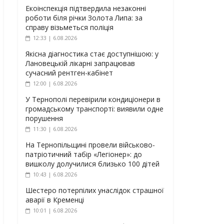
Екоінспекція підтвердила незаконні
роботи біля річки Золота Липа: за
справу візьметься поліція
12:33 | 6.08.2026
Якісна діагностика стає доступнішою: у
Лановецькій лікарні запрацював
сучасний рентген-кабінет
12:00 | 6.08.2026
У Тернополі перевірили кондиціонери в
громадському транспорті: виявили одне
порушення
11:30 | 6.08.2026
На Тернопільщині провели військово-
патріотичний табір «Легіонер»: до
вишколу долучилися близько 100 дітей
10:43 | 6.08.2026
Шестеро потерпілих унаслідок страшної
аварії в Кременці
10:01 | 6.08.2026