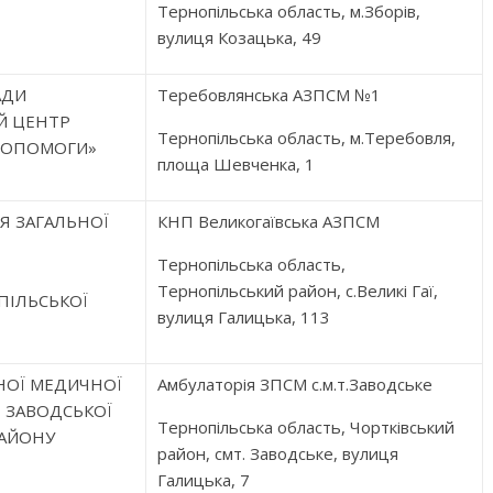
Тернопільська область, м.Зборів,
вулиця Козацька, 49
АДИ
Теребовлянська АЗПСМ №1
Й ЦЕНТР
Тернопільська область, м.Теребовля,
ДОПОМОГИ»
площа Шевченка, 1
Я ЗАГАЛЬНОЇ
КНП Великогаївська АЗПСМ
Тернопільська область,
Тернопільський район, с.Великі Гаї,
ПІЛЬСЬКОЇ
вулиця Галицька, 113
НОЇ МЕДИЧНОЇ
Амбулаторія ЗПСМ с.м.т.Заводське
 ЗАВОДСЬКОЇ
Тернопільська область, Чортківський
РАЙОНУ
район, смт. Заводське, вулиця
Галицька, 7