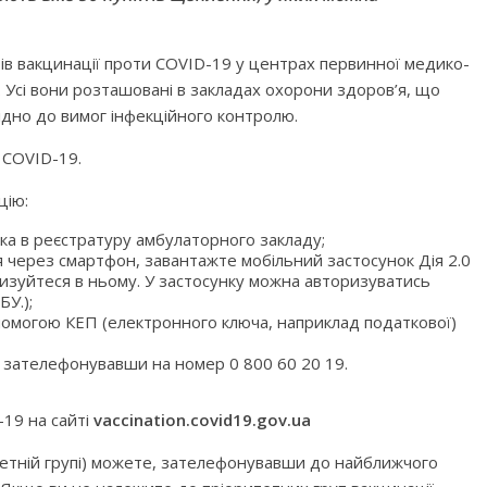
тів вакцинації проти COVID-19 у центрах первинної медико-
.
Усі вони розташовані в закладах охорони здоров’я, що
ідно до вимог інфекційного контролю.
 COVID-19.
цію:
нка в реєстратуру амбулаторного закладу;
я через смартфон, завантажте мобільний застосунок Дія 2.0
изуйтеся в ньому. У застосунку можна авторизуватись
У.);
омогою КЕП (електронного ключа, наприклад податкової)
 зателефонувавши на номер 0 800 60 20 19.
-19 на сайті
vaccination
.
covid
19.
gov
.
ua
тетній групі) можете, зателефонувавши до найближчого