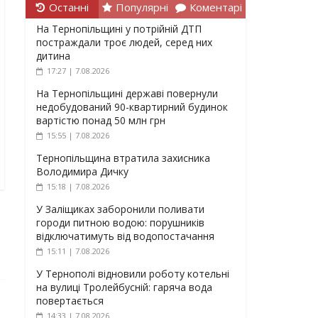
Останні
Популярні
Коментарі
На Тернопільщині у потрійній ДТП
постраждали троє людей, серед них
дитина
17:27 | 7.08.2026
На Тернопільщині державі повернули
недобудований 90-квартирний будинок
вартістю понад 50 млн грн
15:55 | 7.08.2026
Тернопільщина втратила захисника
Володимира Дичку
15:18 | 7.08.2026
У Заліщиках заборонили поливати
городи питною водою: порушників
відключатимуть від водопостачання
15:11 | 7.08.2026
У Тернополі відновили роботу котельні
на вулиці Тролейбусній: гаряча вода
повертається
14:33 | 7.08.2026