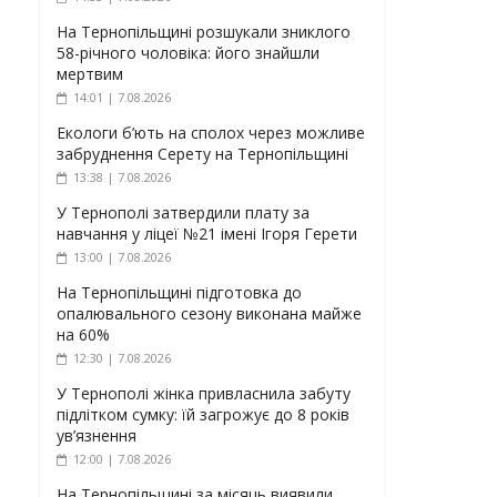
На Тернопільщині розшукали зниклого
58-річного чоловіка: його знайшли
мертвим
14:01 | 7.08.2026
Екологи б’ють на сполох через можливе
забруднення Серету на Тернопільщині
13:38 | 7.08.2026
У Тернополі затвердили плату за
навчання у ліцеї №21 імені Ігоря Герети
13:00 | 7.08.2026
На Тернопільщині підготовка до
опалювального сезону виконана майже
на 60%
12:30 | 7.08.2026
У Тернополі жінка привласнила забуту
підлітком сумку: їй загрожує до 8 років
ув’язнення
12:00 | 7.08.2026
На Тернопільщині за місяць виявили