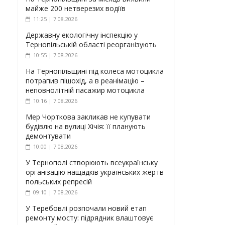
майже 200 нетверезих водіїв
11:25 | 7.08.2026
Державну екологічну інспекцію у
Тернопільській області реорганізують
10:55 | 7.08.2026
На Тернопільщині під колеса мотоцикла
потрапив пішохід, а в реанімацію –
неповнолітній пасажир мотоцикла
10:16 | 7.08.2026
Мер Чорткова закликав не купувати
будівлю на вулиці Хічія: її планують
демонтувати
10:00 | 7.08.2026
У Тернополі створюють всеукраїнську
організацію нащадків українських жертв
польських репресій
09:10 | 7.08.2026
У Теребовлі розпочали новий етап
ремонту мосту: підрядник влаштовує