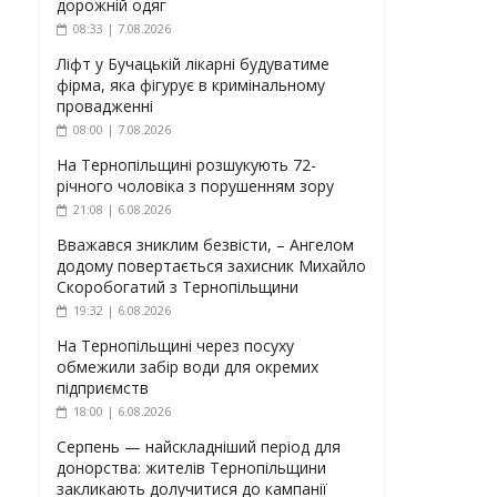
дорожній одяг
08:33 | 7.08.2026
Ліфт у Бучацькій лікарні будуватиме
фірма, яка фігурує в кримінальному
провадженні
08:00 | 7.08.2026
На Тернопільщині розшукують 72-
річного чоловіка з порушенням зору
21:08 | 6.08.2026
Вважався зниклим безвісти, – Ангелом
додому повертається захисник Михайло
Скоробогатий з Тернопільщини
19:32 | 6.08.2026
На Тернопільщині через посуху
обмежили забір води для окремих
підприємств
18:00 | 6.08.2026
Серпень — найскладніший період для
донорства: жителів Тернопільщини
закликають долучитися до кампанії