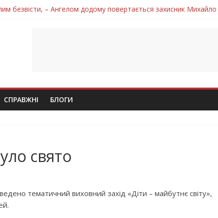
лим безвісти, – Ангелом додому повертається захисник Михайло
ув молодий захисник Дмитро Березко з Тернопільщини
 втратила захисника Володимира Вельму
нопільщини Петро Федів повертається до рідного дому «на щиті»
 втратила захисника Володимира Дичку
СПРАВЖНІ
БЛОГИ
було свято
оведено тематичний виховний захід «Діти – майбутнє світу»,
ей.