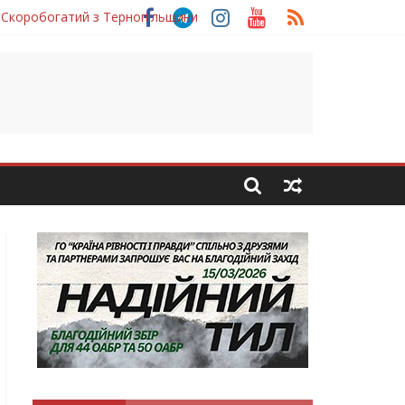
 Скоробогатий з Тернопільщини