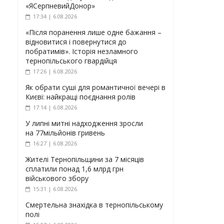
«ЯСерпневийДонор»
17:34 | 6.08.2026
«Після поранення лише одне бажання –
відновитися і повернутися до
побратимів». Історія незламного
тернопільського гвардійця
17:26 | 6.08.2026
Як обрати суші для романтичної вечері в
Києві: найкращі поєднання ролів
17:14 | 6.08.2026
У липні митні надходження зросли
на 77мільйонів гривень
16:27 | 6.08.2026
Жителі Тернопільщини за 7 місяців
сплатили понад 1,6 млрд грн
військового збору
15:31 | 6.08.2026
Смертельна знахідка в тернопільському
полі