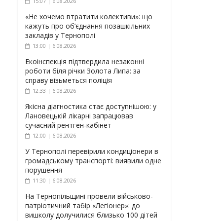
15:07 | 6.08.2026
«Не хочемо втратити колективи»: що
кажуть про об’єднання позашкільних
закладів у Тернополі
13:00 | 6.08.2026
Екоінспекція підтвердила незаконні
роботи біля річки Золота Липа: за
справу візьметься поліція
12:33 | 6.08.2026
Якісна діагностика стає доступнішою: у
Лановецькій лікарні запрацював
сучасний рентген-кабінет
12:00 | 6.08.2026
У Тернополі перевірили кондиціонери в
громадському транспорті: виявили одне
порушення
11:30 | 6.08.2026
На Тернопільщині провели військово-
патріотичний табір «Легіонер»: до
вишколу долучилися близько 100 дітей