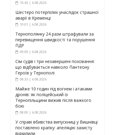
10:43 | 6.08.2026
Шестеро потерпілих унаслідок страшної
аварії в Кременці
10:01 | 6.08.2026
Тернополянку 24 рази штрафували за
перевищення швидкості та порушення
ПДР
09:09 | 6.08.2026
Сім судів і три незавершені поховання:
що відбувається навколо Пантеону
Героїв у Тернополі
08:33 | 6.08.2026
Майже 10 годин під вогнем і атаками
дронів: як поліцейський із
Тернопільщини вижив після важкого
бою
08:00 | 6.08.2026
У справі вбивства випускниці у Вишнівці
поставлено крапку: апеляцію захисту
відхилили