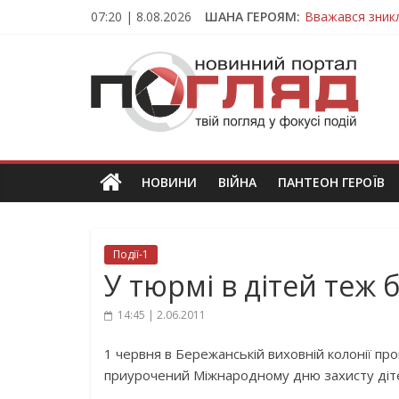
Skip
07:20 | 8.08.2026
ШАНА ГЕРОЯМ:
Вважався зник
to
На війні загин
content
ПОГЛЯД
Тернопільщина
Захисник з Тер
Тернопільщина
Новини
Тернополя.
Тернопільські
новини
НОВИНИ
ВІЙНА
ПАНТЕОН ГЕРОЇВ
та
події
Події-1
У тюрмі в дітей теж 
14:45 | 2.06.2011
1 червня в Бережанській виховній колонії пр
приурочений Міжнародному дню захисту діт