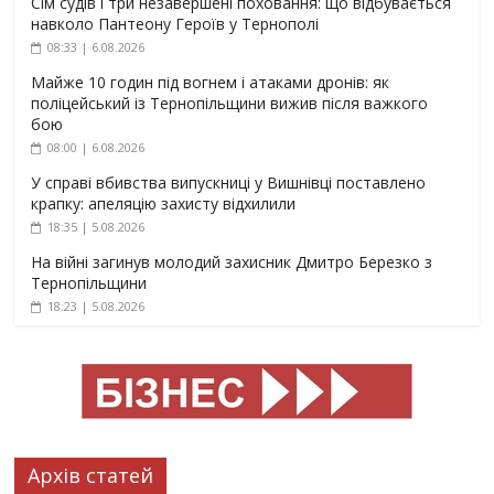
Сім судів і три незавершені поховання: що відбувається
навколо Пантеону Героїв у Тернополі
08:33 | 6.08.2026
Майже 10 годин під вогнем і атаками дронів: як
поліцейський із Тернопільщини вижив після важкого
бою
08:00 | 6.08.2026
У справі вбивства випускниці у Вишнівці поставлено
крапку: апеляцію захисту відхилили
18:35 | 5.08.2026
На війні загинув молодий захисник Дмитро Березко з
Тернопільщини
18:23 | 5.08.2026
Архів статей