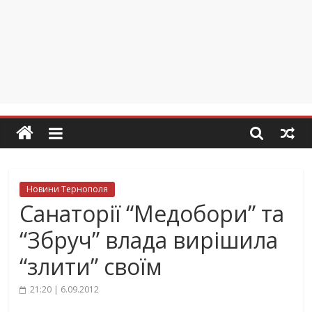
Новини Тернополя
Санаторії “Медобори” та
“Збруч” влада вирішила
“злити” своїм
21:20 | 6.09.2012