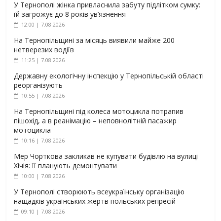
У Тернополі жінка привласнила забуту підлітком сумку:
їй загрожує до 8 років ув’язнення
12:00 | 7.08.2026
На Тернопільщині за місяць виявили майже 200
нетверезих водіїв
11:25 | 7.08.2026
Державну екологічну інспекцію у Тернопільській області
реорганізують
10:55 | 7.08.2026
На Тернопільщині під колеса мотоцикла потрапив
пішохід, а в реанімацію – неповнолітній пасажир
мотоцикла
10:16 | 7.08.2026
Мер Чорткова закликав не купувати будівлю на вулиці
Хічія: її планують демонтувати
10:00 | 7.08.2026
У Тернополі створюють всеукраїнську організацію
нащадків українських жертв польських репресій
09:10 | 7.08.2026