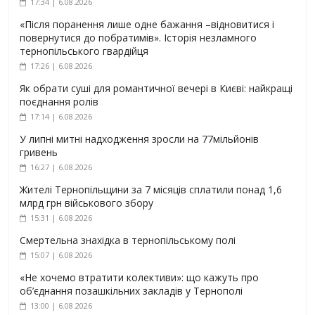
17:34 | 6.08.2026
«Після поранення лише одне бажання –відновитися і
повернутися до побратимів». Історія незламного
тернопільського гвардійця
17:26 | 6.08.2026
Як обрати суші для романтичної вечері в Києві: найкращі
поєднання ролів
17:14 | 6.08.2026
У липні митні надходження зросли на 77мільйонів
гривень
16:27 | 6.08.2026
Жителі Тернопільщини за 7 місяців сплатили понад 1,6
млрд грн військового збору
15:31 | 6.08.2026
Смертельна знахідка в тернопільському полі
15:07 | 6.08.2026
«Не хочемо втратити колективи»: що кажуть про
об’єднання позашкільних закладів у Тернополі
13:00 | 6.08.2026