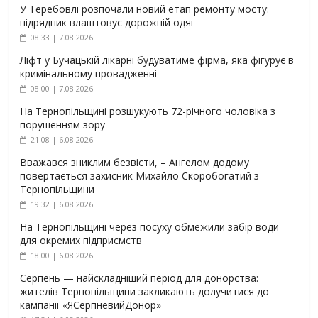
У Теребовлі розпочали новий етап ремонту мосту:
підрядник влаштовує дорожній одяг
08:33 | 7.08.2026
Ліфт у Бучацькій лікарні будуватиме фірма, яка фігурує в
кримінальному провадженні
08:00 | 7.08.2026
На Тернопільщині розшукують 72-річного чоловіка з
порушенням зору
21:08 | 6.08.2026
Вважався зниклим безвісти, – Ангелом додому
повертається захисник Михайло Скоробогатий з
Тернопільщини
19:32 | 6.08.2026
На Тернопільщині через посуху обмежили забір води
для окремих підприємств
18:00 | 6.08.2026
Серпень — найскладніший період для донорства:
жителів Тернопільщини закликають долучитися до
кампанії «ЯСерпневийДонор»