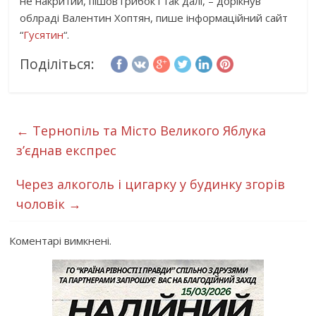
не накритий, пішов грибок і так далі, – дорікнув
облраді Валентин Хоптян, пише інформаційний сайт
“
Гусятин
“.
Поділіться:
←
Тернопіль та Місто Великого Яблука
з’єднав експрес
Через алкоголь і цигарку у будинку згорів
чоловік
→
Коментарі вимкнені.