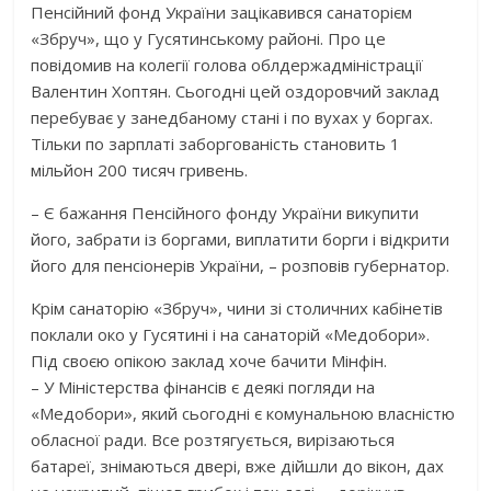
Пенсійний фонд України зацікавився санаторієм
«Збруч», що у Гусятинському районі. Про це
повідомив на колегії голова облдержадміністрації
Валентин Хоптян. Сьогодні цей оздоровчий заклад
перебуває у занедбаному стані і по вухах у боргах.
Тільки по зарплаті заборгованість становить 1
мільйон 200 тисяч гривень.
– Є бажання Пенсійного фонду України викупити
його, забрати із боргами, виплатити борги і відкрити
його для пенсіонерів України, – розповів губернатор.
Крім санаторію «Збруч», чини зі столичних кабінетів
поклали око у Гусятині і на санаторій «Медобори».
Під своєю опікою заклад хоче бачити Мінфін.
– У Міністерства фінансів є деякі погляди на
«Медобори», який сьогодні є комунальною власністю
обласної ради. Все розтягується, вирізаються
батареї, знімаються двері, вже дійшли до вікон, дах