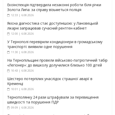
Екоінспекція підтвердила незаконні роботи біля річки
Золота Липа: за справу візьметься поліція
12:33 | 6.08.2026
Якісна діагностика стає доступнішою: у Лановецькій
лікарні запрацював сучасний рентген-кабінет
12:00 | 6.08.2026
У Тернополі перевірили кондиціонери в громадському
транспорті: виявили одне порушення
11:30 | 6.08.2026
На Тернопільщині провели військово-патріотичний табір
«Легіонер»: до вишколу долучилися близько 100 дітей
10:43 | 6.08.2026
Шестеро потерпілих унаслідок страшної аварії в
Кременці
10:01 | 6.08.2026
Тернополянку 24 рази штрафували за перевищення
швидкості та порушення ПДР
09:09 | 6.08.2026