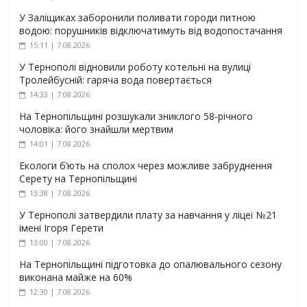
У Заліщиках заборонили поливати городи питною
водою: порушників відключатимуть від водопостачання
15:11 | 7.08.2026
У Тернополі відновили роботу котельні на вулиці
Тролейбусній: гаряча вода повертається
14:33 | 7.08.2026
На Тернопільщині розшукали зниклого 58-річного
чоловіка: його знайшли мертвим
14:01 | 7.08.2026
Екологи б’ють на сполох через можливе забруднення
Серету на Тернопільщині
13:38 | 7.08.2026
У Тернополі затвердили плату за навчання у ліцеї №21
імені Ігоря Герети
13:00 | 7.08.2026
На Тернопільщині підготовка до опалювального сезону
виконана майже на 60%
12:30 | 7.08.2026