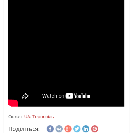
Сюжет
UA: Тернопіль
Поділіться: