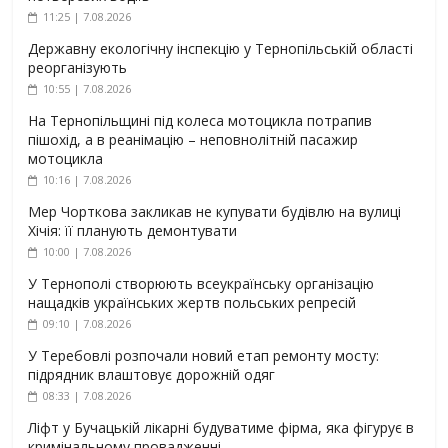
11:25 | 7.08.2026
Державну екологічну інспекцію у Тернопільській області
реорганізують
10:55 | 7.08.2026
На Тернопільщині під колеса мотоцикла потрапив
пішохід, а в реанімацію – неповнолітній пасажир
мотоцикла
10:16 | 7.08.2026
Мер Чорткова закликав не купувати будівлю на вулиці
Хічія: її планують демонтувати
10:00 | 7.08.2026
У Тернополі створюють всеукраїнську організацію
нащадків українських жертв польських репресій
09:10 | 7.08.2026
У Теребовлі розпочали новий етап ремонту мосту:
підрядник влаштовує дорожній одяг
08:33 | 7.08.2026
Ліфт у Бучацькій лікарні будуватиме фірма, яка фігурує в
кримінальному провадженні