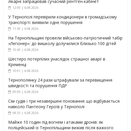
лікарні запрацював сучасний рентген-кабінет
12:00 | 6.08.2026
У Тернополі перевірили кондиціонери в громадському
транспорті: виявили одне порушення
11:30 | 6.08.2026
На Тернопільщині провели військово-патріотичний табір
«Легіонер»: до вишколу долучилися близько 100 дітей
10:43 | 6.08.2026
Шестеро потерпілих унаслідок страшної аварії в
Кременці
10:01 | 6.08.2026
Тернополянку 24 рази штрафували за перевищення
швидкості та порушення ПДР
09:09 | 6.08.2026
Сім судів і три незавершені поховання: що відбувається
навколо Пантеону Героїв у Тернополі
08:33 | 6.08.2026
Майже 10 годин під вогнем і атаками дронів: як
поліцейський із Тернопільщини вижив після важкого