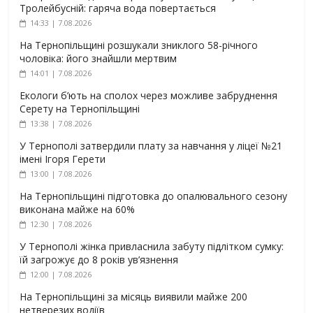
Тролейбусній: гаряча вода повертається
14:33 | 7.08.2026
На Тернопільщині розшукали зниклого 58-річного
чоловіка: його знайшли мертвим
14:01 | 7.08.2026
Екологи б’ють на сполох через можливе забруднення
Серету на Тернопільщині
13:38 | 7.08.2026
У Тернополі затвердили плату за навчання у ліцеї №21
імені Ігоря Герети
13:00 | 7.08.2026
На Тернопільщині підготовка до опалювального сезону
виконана майже на 60%
12:30 | 7.08.2026
У Тернополі жінка привласнила забуту підлітком сумку:
їй загрожує до 8 років ув’язнення
12:00 | 7.08.2026
На Тернопільщині за місяць виявили майже 200
нетверезих водіїв