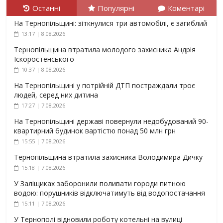
Останні
Популярні
Коментарі
На Тернопільщині: зіткнулися три автомобілі, є загиблий
13:17 | 8.08.2026
Тернопільщина втратила молодого захисника Андрія
Іскоростенського
10:37 | 8.08.2026
На Тернопільщині у потрійній ДТП постраждали троє
людей, серед них дитина
17:27 | 7.08.2026
На Тернопільщині державі повернули недобудований 90-
квартирний будинок вартістю понад 50 млн грн
15:55 | 7.08.2026
Тернопільщина втратила захисника Володимира Дичку
15:18 | 7.08.2026
У Заліщиках заборонили поливати городи питною
водою: порушників відключатимуть від водопостачання
15:11 | 7.08.2026
У Тернополі відновили роботу котельні на вулиці