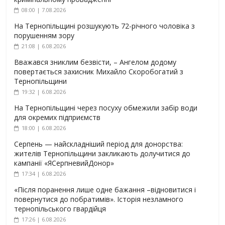
08:00 | 7.08.2026
На Тернопільщині розшукують 72-річного чоловіка з
порушенням зору
21:08 | 6.08.2026
Вважався зниклим безвісти, – Ангелом додому
повертається захисник Михайло Скоробогатий з
Тернопільщини
19:32 | 6.08.2026
На Тернопільщині через посуху обмежили забір води
для окремих підприємств
18:00 | 6.08.2026
Серпень — найскладніший період для донорства:
жителів Тернопільщини закликають долучитися до
кампанії «ЯСерпневийДонор»
17:34 | 6.08.2026
«Після поранення лише одне бажання –відновитися і
повернутися до побратимів». Історія незламного
тернопільського гвардійця
17:26 | 6.08.2026