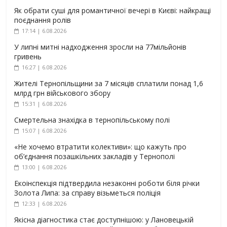
Як обрати суші для романтичної вечері в Києві: найкращі
поєднання ролів
17:14 | 6.08.2026
У липні митні надходження зросли на 77мільйонів
гривень
16:27 | 6.08.2026
Жителі Тернопільщини за 7 місяців сплатили понад 1,6
млрд грн військового збору
15:31 | 6.08.2026
Смертельна знахідка в тернопільському полі
15:07 | 6.08.2026
«Не хочемо втратити колективи»: що кажуть про
об’єднання позашкільних закладів у Тернополі
13:00 | 6.08.2026
Екоінспекція підтвердила незаконні роботи біля річки
Золота Липа: за справу візьметься поліція
12:33 | 6.08.2026
Якісна діагностика стає доступнішою: у Лановецькій