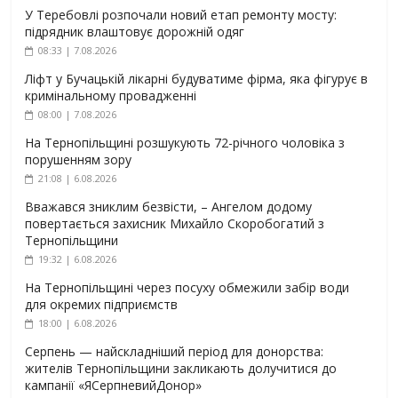
У Теребовлі розпочали новий етап ремонту мосту:
підрядник влаштовує дорожній одяг
08:33 | 7.08.2026
Ліфт у Бучацькій лікарні будуватиме фірма, яка фігурує в
кримінальному провадженні
08:00 | 7.08.2026
На Тернопільщині розшукують 72-річного чоловіка з
порушенням зору
21:08 | 6.08.2026
Вважався зниклим безвісти, – Ангелом додому
повертається захисник Михайло Скоробогатий з
Тернопільщини
19:32 | 6.08.2026
На Тернопільщині через посуху обмежили забір води
для окремих підприємств
18:00 | 6.08.2026
Серпень — найскладніший період для донорства:
жителів Тернопільщини закликають долучитися до
кампанії «ЯСерпневийДонор»