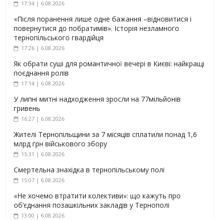
17:34 | 6.08.2026
«Після поранення лише одне бажання –відновитися і
повернутися до побратимів». Історія незламного
тернопільського гвардійця
17:26 | 6.08.2026
Як обрати суші для романтичної вечері в Києві: найкращі
поєднання ролів
17:14 | 6.08.2026
У липні митні надходження зросли на 77мільйонів
гривень
16:27 | 6.08.2026
Жителі Тернопільщини за 7 місяців сплатили понад 1,6
млрд грн військового збору
15:31 | 6.08.2026
Смертельна знахідка в тернопільському полі
15:07 | 6.08.2026
«Не хочемо втратити колективи»: що кажуть про
об’єднання позашкільних закладів у Тернополі
13:00 | 6.08.2026