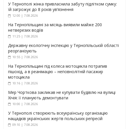
У Тернополі жінка привласнила забуту підлітком сумку:
їй загрожує до 8 років ув’язнення
12:00 | 7.08.2026
На Тернопільщині за місяць виявили майже 200
нетверезих водіїв
11:25 | 7.08.2026
Державну екологічну інспекцію у Тернопільській області
реорганізують
10:55 | 7.08.2026
На Тернопільщині під колеса мотоцикла потрапив
пішохід, а в реанімацію – неповнолітній пасажир
мотоцикла
10:16 | 7.08.2026
Мер Чорткова закликав не купувати будівлю на вулиці
Хічія: її планують демонтувати
10:00 | 7.08.2026
У Тернополі створюють всеукраїнську організацію
нащадків українських жертв польських репресій
09:10 | 7.08.2026