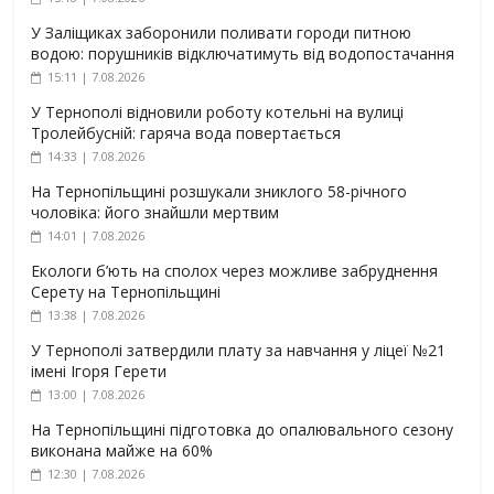
У Заліщиках заборонили поливати городи питною
водою: порушників відключатимуть від водопостачання
15:11 | 7.08.2026
У Тернополі відновили роботу котельні на вулиці
Тролейбусній: гаряча вода повертається
14:33 | 7.08.2026
На Тернопільщині розшукали зниклого 58-річного
чоловіка: його знайшли мертвим
14:01 | 7.08.2026
Екологи б’ють на сполох через можливе забруднення
Серету на Тернопільщині
13:38 | 7.08.2026
У Тернополі затвердили плату за навчання у ліцеї №21
імені Ігоря Герети
13:00 | 7.08.2026
На Тернопільщині підготовка до опалювального сезону
виконана майже на 60%
12:30 | 7.08.2026