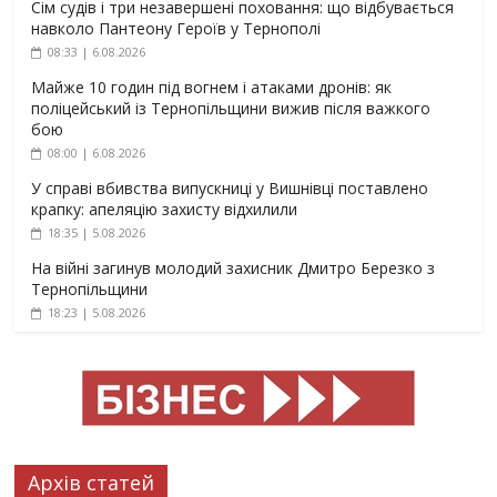
Сім судів і три незавершені поховання: що відбувається
навколо Пантеону Героїв у Тернополі
08:33 | 6.08.2026
Майже 10 годин під вогнем і атаками дронів: як
поліцейський із Тернопільщини вижив після важкого
бою
08:00 | 6.08.2026
У справі вбивства випускниці у Вишнівці поставлено
крапку: апеляцію захисту відхилили
18:35 | 5.08.2026
На війні загинув молодий захисник Дмитро Березко з
Тернопільщини
18:23 | 5.08.2026
Архів статей