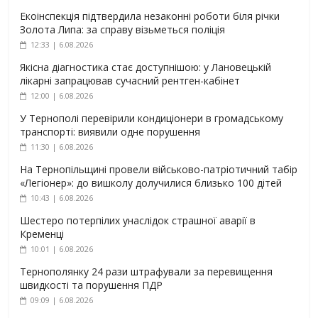
Екоінспекція підтвердила незаконні роботи біля річки
Золота Липа: за справу візьметься поліція
12:33 | 6.08.2026
Якісна діагностика стає доступнішою: у Лановецькій
лікарні запрацював сучасний рентген-кабінет
12:00 | 6.08.2026
У Тернополі перевірили кондиціонери в громадському
транспорті: виявили одне порушення
11:30 | 6.08.2026
На Тернопільщині провели військово-патріотичний табір
«Легіонер»: до вишколу долучилися близько 100 дітей
10:43 | 6.08.2026
Шестеро потерпілих унаслідок страшної аварії в
Кременці
10:01 | 6.08.2026
Тернополянку 24 рази штрафували за перевищення
швидкості та порушення ПДР
09:09 | 6.08.2026