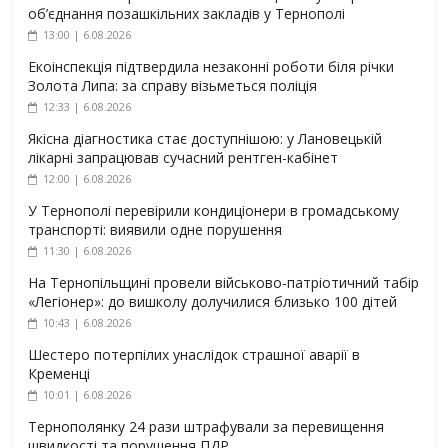
об’єднання позашкільних закладів у Тернополі
13:00 | 6.08.2026
Екоінспекція підтвердила незаконні роботи біля річки
Золота Липа: за справу візьметься поліція
12:33 | 6.08.2026
Якісна діагностика стає доступнішою: у Лановецькій
лікарні запрацював сучасний рентген-кабінет
12:00 | 6.08.2026
У Тернополі перевірили кондиціонери в громадському
транспорті: виявили одне порушення
11:30 | 6.08.2026
На Тернопільщині провели військово-патріотичний табір
«Легіонер»: до вишколу долучилися близько 100 дітей
10:43 | 6.08.2026
Шестеро потерпілих унаслідок страшної аварії в
Кременці
10:01 | 6.08.2026
Тернополянку 24 рази штрафували за перевищення
швидкості та порушення ПДР