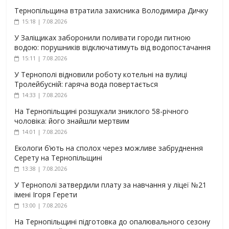
Тернопільщина втратила захисника Володимира Дичку
15:18 | 7.08.2026
У Заліщиках заборонили поливати городи питною
водою: порушників відключатимуть від водопостачання
15:11 | 7.08.2026
У Тернополі відновили роботу котельні на вулиці
Тролейбусній: гаряча вода повертається
14:33 | 7.08.2026
На Тернопільщині розшукали зниклого 58-річного
чоловіка: його знайшли мертвим
14:01 | 7.08.2026
Екологи б’ють на сполох через можливе забруднення
Серету на Тернопільщині
13:38 | 7.08.2026
У Тернополі затвердили плату за навчання у ліцеї №21
імені Ігоря Герети
13:00 | 7.08.2026
На Тернопільщині підготовка до опалювального сезону