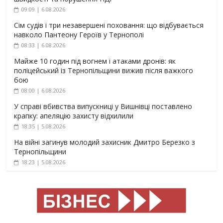
09:09 | 6.08.2026
Сім судів і три незавершені поховання: що відбувається
навколо Пантеону Героїв у Тернополі
08:33 | 6.08.2026
Майже 10 годин під вогнем і атаками дронів: як
поліцейський із Тернопільщини вижив після важкого
бою
08:00 | 6.08.2026
У справі вбивства випускниці у Вишнівці поставлено
крапку: апеляцію захисту відхилили
18:35 | 5.08.2026
На війні загинув молодий захисник Дмитро Березко з
Тернопільщини
18:23 | 5.08.2026