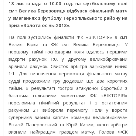
18 листопада о 10.00 год. на футбольному полі
смт Велика Березовиця відбувся фінальний матч
у змаганнях з футболу Тернопільського району на
приз «Золота осінь-2018».
На полі зустрілись фіналісти ФК «ВІКТОРІЯ» з смт
Великі Бірки та ФК смт Велика Березовиця. У
першому таймі господарям поля вдалось першими
відкрти рахунок 1:0, у другому великобірківчани
зрівняли рахунок. Свисток арбітра зафіксував нічию
1:1. Для визначен
ня переможця фінального матчу
судді продовжили гру додавши ще два коротких
тайми. В результаті гострої атакуючої боротьби з
багатьма гольовими моментами ФК «ВІКТОРІЯ»
переломила нічийний результат і з остаточним
рахунком 2:1 виборола перемогу. Голи у ворота
суперників забили капітан команди великобірківчан
Віталій Паперовський та Юрій Кизим, якого арбітри
визнали найкращим гравцем матчу. Голова ФСК