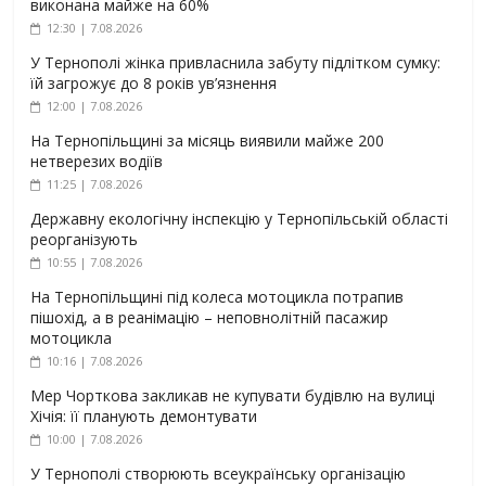
виконана майже на 60%
12:30 | 7.08.2026
У Тернополі жінка привласнила забуту підлітком сумку:
їй загрожує до 8 років ув’язнення
12:00 | 7.08.2026
На Тернопільщині за місяць виявили майже 200
нетверезих водіїв
11:25 | 7.08.2026
Державну екологічну інспекцію у Тернопільській області
реорганізують
10:55 | 7.08.2026
На Тернопільщині під колеса мотоцикла потрапив
пішохід, а в реанімацію – неповнолітній пасажир
мотоцикла
10:16 | 7.08.2026
Мер Чорткова закликав не купувати будівлю на вулиці
Хічія: її планують демонтувати
10:00 | 7.08.2026
У Тернополі створюють всеукраїнську організацію