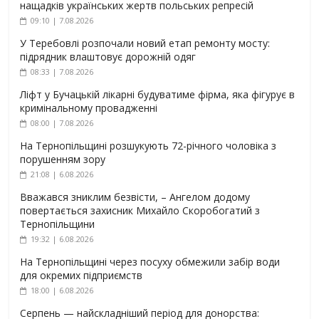
нащадків українських жертв польських репресій
09:10 | 7.08.2026
У Теребовлі розпочали новий етап ремонту мосту:
підрядник влаштовує дорожній одяг
08:33 | 7.08.2026
Ліфт у Бучацькій лікарні будуватиме фірма, яка фігурує в
кримінальному провадженні
08:00 | 7.08.2026
На Тернопільщині розшукують 72-річного чоловіка з
порушенням зору
21:08 | 6.08.2026
Вважався зниклим безвісти, – Ангелом додому
повертається захисник Михайло Скоробогатий з
Тернопільщини
19:32 | 6.08.2026
На Тернопільщині через посуху обмежили забір води
для окремих підприємств
18:00 | 6.08.2026
Серпень — найскладніший період для донорства: