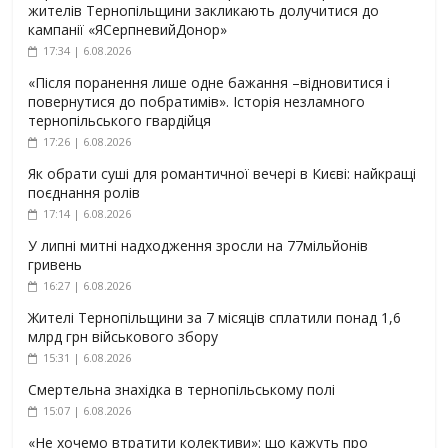
жителів Тернопільщини закликають долучитися до
кампанії «ЯСерпневийДонор»
17:34 | 6.08.2026
«Після поранення лише одне бажання –відновитися і
повернутися до побратимів». Історія незламного
тернопільського гвардійця
17:26 | 6.08.2026
Як обрати суші для романтичної вечері в Києві: найкращі
поєднання ролів
17:14 | 6.08.2026
У липні митні надходження зросли на 77мільйонів
гривень
16:27 | 6.08.2026
Жителі Тернопільщини за 7 місяців сплатили понад 1,6
млрд грн військового збору
15:31 | 6.08.2026
Смертельна знахідка в тернопільському полі
15:07 | 6.08.2026
«Не хочемо втратити колективи»: що кажуть про