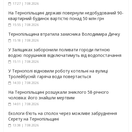
17:27 | 7.08.2026
На Тернопільщині державі повернули недобудований 90-
квартирний будинок вартістю понад 50 млн грн
15:55 | 7.08.2026
Тернопільщина втратила захисника Володимира Дичку
15:18 | 7.08.2026
У Заліщиках заборонили поливати городи питною
водою: порушників відключатимуть від водопостачання
15:11 | 7.08.2026
У Тернополі відновили роботу котельні на вулиці
Тролейбусній: гаряча вода повертається
14:33 | 7.08.2026
На Тернопільщині розшукали зниклого 58-річного
чоловіка: його знайшли мертвим
14:01 | 7.08.2026
Екологи б’ють на сполох через можливе забруднення
Серету на Тернопільщині
13:38 | 7.08.2026