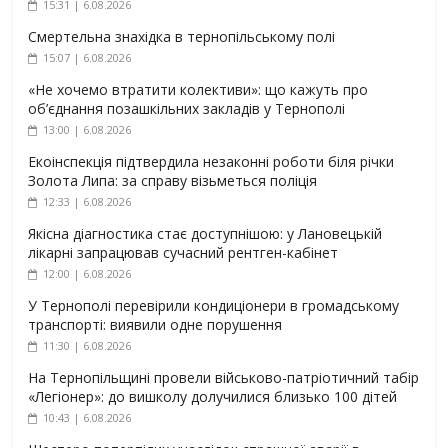
15:31 | 6.08.2026
Смертельна знахідка в тернопільському полі
15:07 | 6.08.2026
«Не хочемо втратити колективи»: що кажуть про
об’єднання позашкільних закладів у Тернополі
13:00 | 6.08.2026
Екоінспекція підтвердила незаконні роботи біля річки
Золота Липа: за справу візьметься поліція
12:33 | 6.08.2026
Якісна діагностика стає доступнішою: у Лановецькій
лікарні запрацював сучасний рентген-кабінет
12:00 | 6.08.2026
У Тернополі перевірили кондиціонери в громадському
транспорті: виявили одне порушення
11:30 | 6.08.2026
На Тернопільщині провели військово-патріотичний табір
«Легіонер»: до вишколу долучилися близько 100 дітей
10:43 | 6.08.2026