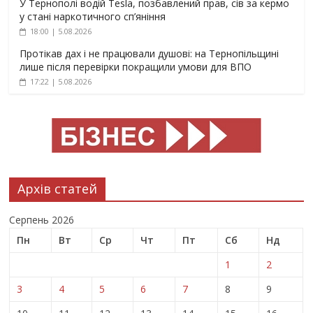
У Тернополі водій Tesla, позбавлений прав, сів за кермо
у стані наркотичного сп’яніння
18:00 | 5.08.2026
Протікав дах і не працювали душові: на Тернопільщині
лише після перевірки покращили умови для ВПО
17:22 | 5.08.2026
Архів статей
Серпень 2026
Пн
Вт
Ср
Чт
Пт
Сб
Нд
1
2
3
4
5
6
7
8
9