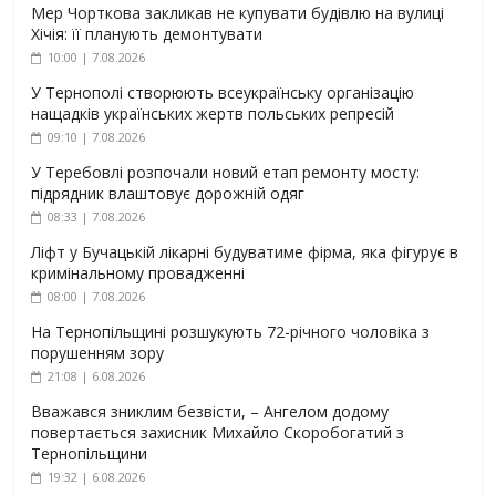
Мер Чорткова закликав не купувати будівлю на вулиці
Хічія: її планують демонтувати
10:00 | 7.08.2026
У Тернополі створюють всеукраїнську організацію
нащадків українських жертв польських репресій
09:10 | 7.08.2026
У Теребовлі розпочали новий етап ремонту мосту:
підрядник влаштовує дорожній одяг
08:33 | 7.08.2026
Ліфт у Бучацькій лікарні будуватиме фірма, яка фігурує в
кримінальному провадженні
08:00 | 7.08.2026
На Тернопільщині розшукують 72-річного чоловіка з
порушенням зору
21:08 | 6.08.2026
Вважався зниклим безвісти, – Ангелом додому
повертається захисник Михайло Скоробогатий з
Тернопільщини
19:32 | 6.08.2026