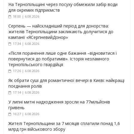
На Тернопільщині через посуху обмежили забір води
для окремих підприємств
18:00 | 6.08.2026
Серпень — найскладніший період для донорства:
жителів Тернопільщини закликають долучитися до
кампанії «ЯСерпневийДонор»
17:34 | 6.08.2026
«Після поранення лише одне бажання –відновитися і
повернутися до побратимів». Історія незламного
тернопільського гвардійця
17:26 | 6.08.2026
Як обрати суші для романтичної вечері в Києві: найкращі
поєднання ролів
17:14 | 6.08.2026
У липні митні надходження зросли на 77мільйонів
гривень
16:27 | 6.08.2026
Жителі Тернопільщини за 7 місяців сплатили понад 1,6
млрд грн військового збору