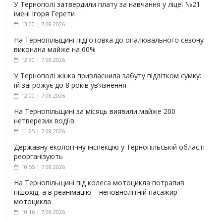
У Тернополі затвердили плату за навчання у ліцеї №21
імені Ігоря Герети
13:00 | 7.08.2026
На Тернопільщині підготовка до опалювального сезону
виконана майже на 60%
12:30 | 7.08.2026
У Тернополі жінка привласнила забуту підлітком сумку:
їй загрожує до 8 років ув’язнення
12:00 | 7.08.2026
На Тернопільщині за місяць виявили майже 200
нетверезих водіїв
11:25 | 7.08.2026
Державну екологічну інспекцію у Тернопільській області
реорганізують
10:55 | 7.08.2026
На Тернопільщині під колеса мотоцикла потрапив
пішохід, а в реанімацію – неповнолітній пасажир
мотоцикла
10:16 | 7.08.2026