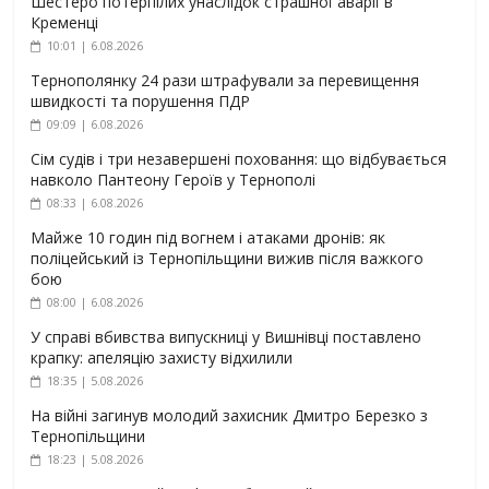
Шестеро потерпілих унаслідок страшної аварії в
Кременці
10:01 | 6.08.2026
Тернополянку 24 рази штрафували за перевищення
швидкості та порушення ПДР
09:09 | 6.08.2026
Сім судів і три незавершені поховання: що відбувається
навколо Пантеону Героїв у Тернополі
08:33 | 6.08.2026
Майже 10 годин під вогнем і атаками дронів: як
поліцейський із Тернопільщини вижив після важкого
бою
08:00 | 6.08.2026
У справі вбивства випускниці у Вишнівці поставлено
крапку: апеляцію захисту відхилили
18:35 | 5.08.2026
На війні загинув молодий захисник Дмитро Березко з
Тернопільщини
18:23 | 5.08.2026