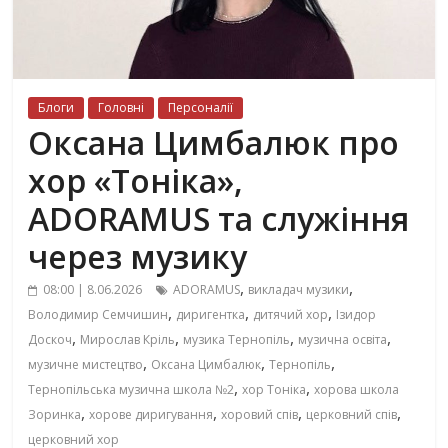
Блоги
Головні
Персоналії
Оксана Цимбалюк про
хор «Тоніка»,
ADORAMUS та служіння
через музику
,
,
08:00 | 8.06.2026
ADORAMUS
викладач музики
,
,
,
Володимир Семчишин
диригентка
дитячий хор
Ізидор
,
,
,
,
Доскоч
Мирослав Кріль
музика Тернопіль
музична освіта
,
,
,
музичне мистецтво
Оксана Цимбалюк
Тернопіль
,
,
Тернопільська музична школа №2
хор Тоніка
хорова школа
,
,
,
,
Зоринка
хорове диригування
хоровий спів
церковний спів
церковний хор