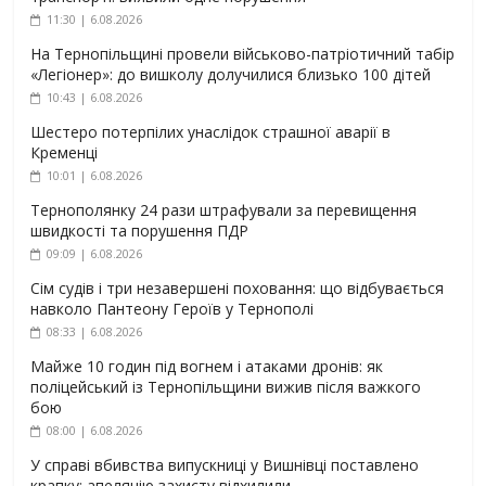
11:30 | 6.08.2026
На Тернопільщині провели військово-патріотичний табір
«Легіонер»: до вишколу долучилися близько 100 дітей
10:43 | 6.08.2026
Шестеро потерпілих унаслідок страшної аварії в
Кременці
10:01 | 6.08.2026
Тернополянку 24 рази штрафували за перевищення
швидкості та порушення ПДР
09:09 | 6.08.2026
Сім судів і три незавершені поховання: що відбувається
навколо Пантеону Героїв у Тернополі
08:33 | 6.08.2026
Майже 10 годин під вогнем і атаками дронів: як
поліцейський із Тернопільщини вижив після важкого
бою
08:00 | 6.08.2026
У справі вбивства випускниці у Вишнівці поставлено
крапку: апеляцію захисту відхилили