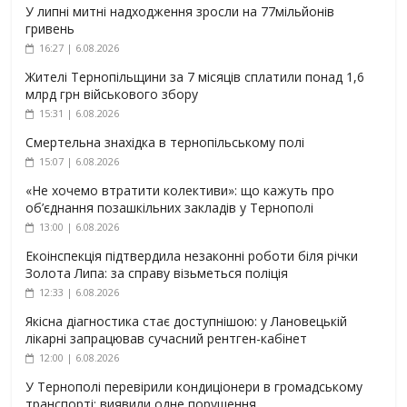
У липні митні надходження зросли на 77мільйонів
гривень
16:27 | 6.08.2026
Жителі Тернопільщини за 7 місяців сплатили понад 1,6
млрд грн військового збору
15:31 | 6.08.2026
Смертельна знахідка в тернопільському полі
15:07 | 6.08.2026
«Не хочемо втратити колективи»: що кажуть про
об’єднання позашкільних закладів у Тернополі
13:00 | 6.08.2026
Екоінспекція підтвердила незаконні роботи біля річки
Золота Липа: за справу візьметься поліція
12:33 | 6.08.2026
Якісна діагностика стає доступнішою: у Лановецькій
лікарні запрацював сучасний рентген-кабінет
12:00 | 6.08.2026
У Тернополі перевірили кондиціонери в громадському
транспорті: виявили одне порушення