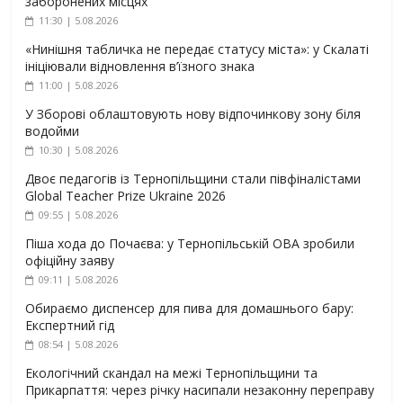
заборонених місцях
11:30 | 5.08.2026
«Нинішня табличка не передає статусу міста»: у Скалаті
ініціювали відновлення в’їзного знака
11:00 | 5.08.2026
У Зборові облаштовують нову відпочинкову зону біля
водойми
10:30 | 5.08.2026
Двоє педагогів із Тернопільщини стали півфіналістами
Global Teacher Prize Ukraine 2026
09:55 | 5.08.2026
Піша хода до Почаєва: у Тернопільській ОВА зробили
офіційну заяву
09:11 | 5.08.2026
Обираємо диспенсер для пива для домашнього бару:
Експертний гід
08:54 | 5.08.2026
Екологічний скандал на межі Тернопільщини та
Прикарпаття: через річку насипали незаконну переправу