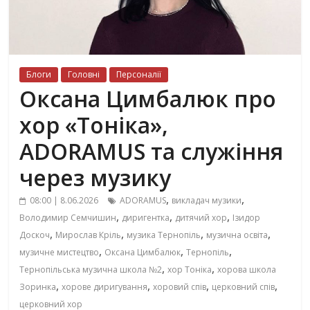
Блоги
Головні
Персоналії
Оксана Цимбалюк про
хор «Тоніка»,
ADORAMUS та служіння
через музику
,
,
08:00 | 8.06.2026
ADORAMUS
викладач музики
,
,
,
Володимир Семчишин
диригентка
дитячий хор
Ізидор
,
,
,
,
Доскоч
Мирослав Кріль
музика Тернопіль
музична освіта
,
,
,
музичне мистецтво
Оксана Цимбалюк
Тернопіль
,
,
Тернопільська музична школа №2
хор Тоніка
хорова школа
,
,
,
,
Зоринка
хорове диригування
хоровий спів
церковний спів
церковний хор