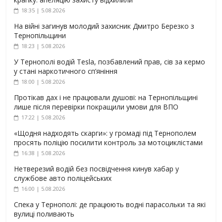
18:35 | 5.08.2026
На війні загинув молодий захисник Дмитро Березко з
Тернопільщини
18:23 | 5.08.2026
У Тернополі водій Tesla, позбавлений прав, сів за кермо
у стані наркотичного сп’яніння
18:00 | 5.08.2026
Протікав дах і не працювали душові: на Тернопільщині
лише після перевірки покращили умови для ВПО
17:22 | 5.08.2026
«Щодня надходять скарги»: у громаді під Тернополем
просять поліцію посилити контроль за мотоциклістами
16:38 | 5.08.2026
Нетверезий водій без посвідчення кинув хабар у
службове авто поліцейських
16:00 | 5.08.2026
Спека у Тернополі: де працюють водні парасольки та які
вулиці поливають