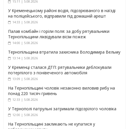
15:11 | 5.08.2026
У Кременецькому районі водія, підозрюваного в наїзді
на поліцейського, відправили під домашній арешт
14:33 | 5.08.2026
Палав комбайн і горіли поля: за добу рятувальники
Тернопільщини ліквідували вісім пожеж
14:00 | 5.08.2026
Тернопільщина втратила захисника Володимира Вельму
13:14 | 5.08.2026
У Кременці сталася ДТП: рятувальники деблокували
потерпілого з понівеченого автомобіля
13:09 | 5.08.2026
На Тернопільщині чоловік незаконно виловив рибу на
понад 220 тисяч гривень
12:33 | 5.08.2026
У Тернополі патрульні затримали підозрілого чоловіка
12:00 | 5.08.2026
На Тернопільщині закликають не купатися у