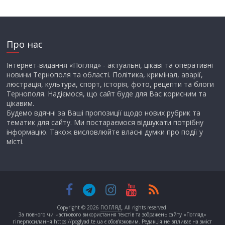
Про нас
Інтернет-видання «Погляд» - актуальні, цікаві та оперативні
новини Тернополя та області. Політика, кримінал, аварії,
люстрація, культура, спорт, історія, фото, рецепти та блоги
Тернополя. Надіємося, що сайт буде для Вас корисним та
цікавим.
Будемо вдячні за Ваші пропозиції щодо нових рубрик та
тематик для сайту. Ми постараємося відшукати потрібну
інформацію. Також висловлюйте власні думки про події у
місті.
Copyright © 2026
ПОГЛЯД
. All rights reserved.
За повного чи часткового використання текстів та зображень сайту «Погляд»
гіперпосилання https://poglyad.te.ua є обов’язковим. Редакція не впливає на зміст