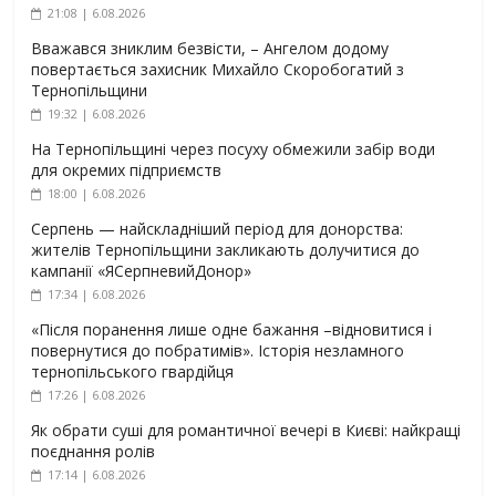
21:08 | 6.08.2026
Вважався зниклим безвісти, – Ангелом додому
повертається захисник Михайло Скоробогатий з
Тернопільщини
19:32 | 6.08.2026
На Тернопільщині через посуху обмежили забір води
для окремих підприємств
18:00 | 6.08.2026
Серпень — найскладніший період для донорства:
жителів Тернопільщини закликають долучитися до
кампанії «ЯСерпневийДонор»
17:34 | 6.08.2026
«Після поранення лише одне бажання –відновитися і
повернутися до побратимів». Історія незламного
тернопільського гвардійця
17:26 | 6.08.2026
Як обрати суші для романтичної вечері в Києві: найкращі
поєднання ролів
17:14 | 6.08.2026