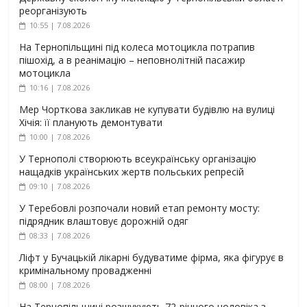
реорганізують
10:55 | 7.08.2026
На Тернопільщині під колеса мотоцикла потрапив
пішохід, а в реанімацію – неповнолітній пасажир
мотоцикла
10:16 | 7.08.2026
Мер Чорткова закликав не купувати будівлю на вулиці
Хічія: її планують демонтувати
10:00 | 7.08.2026
У Тернополі створюють всеукраїнську організацію
нащадків українських жертв польських репресій
09:10 | 7.08.2026
У Теребовлі розпочали новий етап ремонту мосту:
підрядник влаштовує дорожній одяг
08:33 | 7.08.2026
Ліфт у Бучацькій лікарні будуватиме фірма, яка фігурує в
кримінальному провадженні
08:00 | 7.08.2026
На Тернопільщині розшукують 72-річного чоловіка з