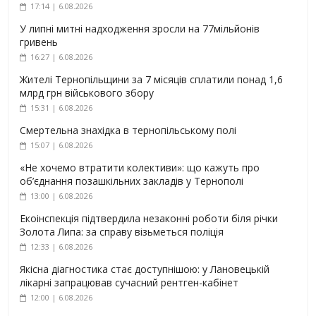
17:14 | 6.08.2026
У липні митні надходження зросли на 77мільйонів
гривень
16:27 | 6.08.2026
Жителі Тернопільщини за 7 місяців сплатили понад 1,6
млрд грн військового збору
15:31 | 6.08.2026
Смертельна знахідка в тернопільському полі
15:07 | 6.08.2026
«Не хочемо втратити колективи»: що кажуть про
об’єднання позашкільних закладів у Тернополі
13:00 | 6.08.2026
Екоінспекція підтвердила незаконні роботи біля річки
Золота Липа: за справу візьметься поліція
12:33 | 6.08.2026
Якісна діагностика стає доступнішою: у Лановецькій
лікарні запрацював сучасний рентген-кабінет
12:00 | 6.08.2026