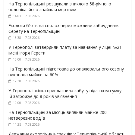
На Тернопільщині розшукали зниклого 58-річного
чоловіка: його знайшли мертвим
14:01 | 7.08.2026
Екологи б’ють на сполох через можливе забруднення
Серету на Тернопільщині
13:38 | 7.08.2026
У Тернополі затвердили плату за навчання у ліцеї №21
імені Ігоря Герети
13:00 | 7.08.2026
На Тернопільщині підготовка до опалювального сезону
виконана майже на 60%
12:30 | 7.08.2026
У Тернополі жінка привласнила забуту підлітком сумку:
їй загрожує до 8 років ув’язнення
12:00 | 7.08.2026
На Тернопільщині за місяць виявили майже 200
нетверезих водіїв
11:25 | 7.08.2026
Державну екологічну інспекцію у Тернопільській області