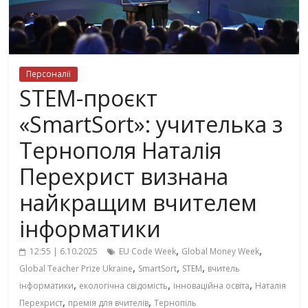
Персоналії
STEM-проєкт
«SmartSort»: учителька з
Тернополя Наталія
Перехрист визнана
найкращим вчителем
інформатики
,
,
12:55 | 6.10.2025
EU Code Week
Global Money Week
,
,
,
Global Teacher Prize Ukraine
SmartSort
STEM
вчитель
,
,
,
інформатики
екологічна свідомість
інноваційна освіта
Наталія
,
,
Перехрист
премія для вчителів
Тернопіль