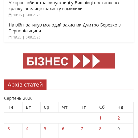
У справі вбивства випускниці у Вишнівці поставлено
крапку: апеляцію захисту відхилили
18:35 | 5.08.2026
На війні загинув молодий захисник Дмитро Березко з
Тернопільщини
18:23 | 5.08.2026
Архів статей
Серпень 2026
Пн
Вт
Ср
Чт
Пт
Сб
Нд
1
2
3
4
5
6
7
8
9