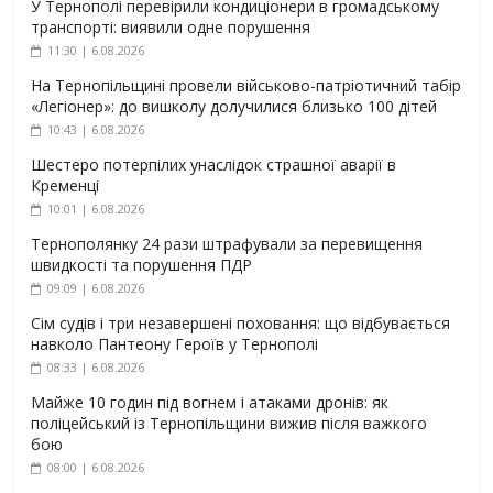
У Тернополі перевірили кондиціонери в громадському
транспорті: виявили одне порушення
11:30 | 6.08.2026
На Тернопільщині провели військово-патріотичний табір
«Легіонер»: до вишколу долучилися близько 100 дітей
10:43 | 6.08.2026
Шестеро потерпілих унаслідок страшної аварії в
Кременці
10:01 | 6.08.2026
Тернополянку 24 рази штрафували за перевищення
швидкості та порушення ПДР
09:09 | 6.08.2026
Сім судів і три незавершені поховання: що відбувається
навколо Пантеону Героїв у Тернополі
08:33 | 6.08.2026
Майже 10 годин під вогнем і атаками дронів: як
поліцейський із Тернопільщини вижив після важкого
бою
08:00 | 6.08.2026