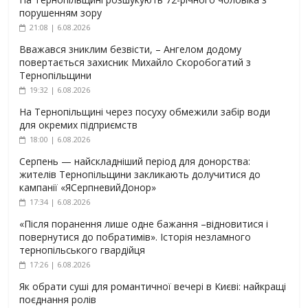
порушенням зору
21:08 | 6.08.2026
Вважався зниклим безвісти, – Ангелом додому
повертається захисник Михайло Скоробогатий з
Тернопільщини
19:32 | 6.08.2026
На Тернопільщині через посуху обмежили забір води
для окремих підприємств
18:00 | 6.08.2026
Серпень — найскладніший період для донорства:
жителів Тернопільщини закликають долучитися до
кампанії «ЯСерпневийДонор»
17:34 | 6.08.2026
«Після поранення лише одне бажання –відновитися і
повернутися до побратимів». Історія незламного
тернопільського гвардійця
17:26 | 6.08.2026
Як обрати суші для романтичної вечері в Києві: найкращі
поєднання ролів