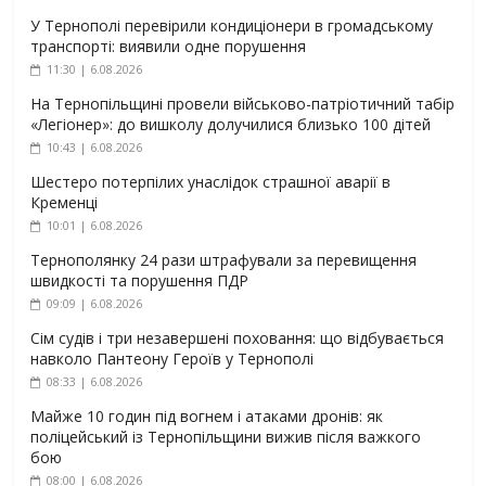
У Тернополі перевірили кондиціонери в громадському
транспорті: виявили одне порушення
11:30 | 6.08.2026
На Тернопільщині провели військово-патріотичний табір
«Легіонер»: до вишколу долучилися близько 100 дітей
10:43 | 6.08.2026
Шестеро потерпілих унаслідок страшної аварії в
Кременці
10:01 | 6.08.2026
Тернополянку 24 рази штрафували за перевищення
швидкості та порушення ПДР
09:09 | 6.08.2026
Сім судів і три незавершені поховання: що відбувається
навколо Пантеону Героїв у Тернополі
08:33 | 6.08.2026
Майже 10 годин під вогнем і атаками дронів: як
поліцейський із Тернопільщини вижив після важкого
бою
08:00 | 6.08.2026