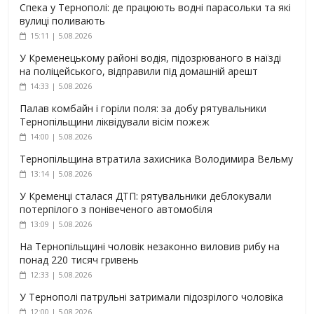
Спека у Тернополі: де працюють водні парасольки та які
вулиці поливають
15:11 | 5.08.2026
У Кременецькому районі водія, підозрюваного в наїзді
на поліцейського, відправили під домашній арешт
14:33 | 5.08.2026
Палав комбайн і горіли поля: за добу рятувальники
Тернопільщини ліквідували вісім пожеж
14:00 | 5.08.2026
Тернопільщина втратила захисника Володимира Вельму
13:14 | 5.08.2026
У Кременці сталася ДТП: рятувальники деблокували
потерпілого з понівеченого автомобіля
13:09 | 5.08.2026
На Тернопільщині чоловік незаконно виловив рибу на
понад 220 тисяч гривень
12:33 | 5.08.2026
У Тернополі патрульні затримали підозрілого чоловіка
12:00 | 5.08.2026