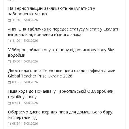
На Тернопільщині закликають не купатися у
заборонених місцях
11:30 | 5.08.2026
«Нинішня табличка не передає статусу міста»: у Скалаті
ініціювали відновлення в’їзного знака
11:00 | 5.08.2026
У Зборові облаштовують нову відпочинкову зону біля
водойми
10:30 | 5.08.2026
Двоє педагогів із Тернопільщини стали півфіналістами
Global Teacher Prize Ukraine 2026
09:55 | 5.08.2026
Піша хода до Почаєва: у Тернопільській ОВА зробили
офіційну заяву
09:11 | 5.08.2026
Обираємо диспенсер для пива для домашнього бару:
Експертний гід
08:54 | 5.08.2026