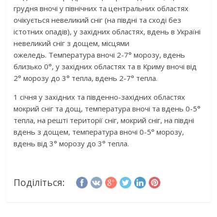
грудня вночі у північних та центральних областях
очікується невеликий сніг (на півдні та сході без
істотних опадів), у західних областях, вдень в Україні
невеликий сніг з дощем, місцями
ожеледь. Температура вночі 2-7° морозу, вдень
близько 0°, у західних областях та в Криму вночі від
2° морозу до 3° тепла, вдень 2-7° тепла.
1 січня у західних та південно-західних областях
мокрий сніг та дощ, температура вночі та вдень 0-5°
тепла, на решті території сніг, мокрий сніг, на півдні
вдень з дощем, температура вночі 0-5° морозу,
вдень від 3° морозу до 3° тепла.
Поділіться: