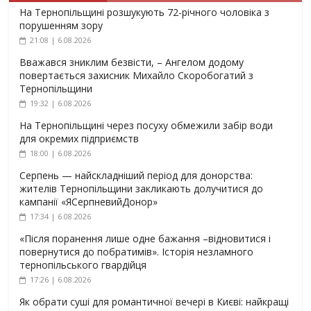
На Тернопільщині розшукують 72-річного чоловіка з
порушенням зору
21:08 | 6.08.2026
Вважався зниклим безвісти, – Ангелом додому
повертається захисник Михайло Скоробогатий з
Тернопільщини
19:32 | 6.08.2026
На Тернопільщині через посуху обмежили забір води
для окремих підприємств
18:00 | 6.08.2026
Серпень — найскладніший період для донорства:
жителів Тернопільщини закликають долучитися до
кампанії «ЯСерпневийДонор»
17:34 | 6.08.2026
«Після поранення лише одне бажання –відновитися і
повернутися до побратимів». Історія незламного
тернопільського гвардійця
17:26 | 6.08.2026
Як обрати суші для романтичної вечері в Києві: найкращі