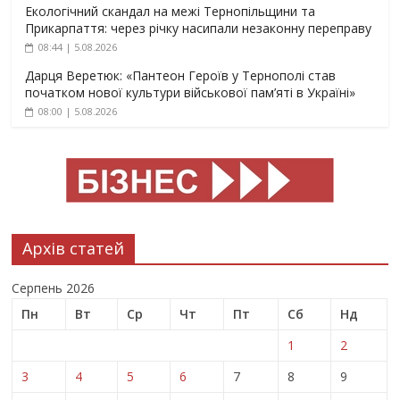
Екологічний скандал на межі Тернопільщини та
Прикарпаття: через річку насипали незаконну переправу
08:44 | 5.08.2026
Дарця Веретюк: «Пантеон Героїв у Тернополі став
початком нової культури військової пам’яті в Україні»
08:00 | 5.08.2026
Архів статей
Серпень 2026
Пн
Вт
Ср
Чт
Пт
Сб
Нд
1
2
3
4
5
6
7
8
9