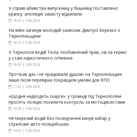
У справі вбивства випускниці у Вишнівці поставлено
крапку: апеляцію захисту відхилили
18:35 | 5.08.2026
На війні загинув молодий захисник Дмитро Березко з
Тернопільщини
18:23 | 5.08.2026
У Тернополі водій Tesla, позбавлений прав, сів за кермо
у стані наркотичного сп’яніння
18:00 | 5.08.2026
Протікав дах і не працювали душові: на Тернопільщині
лише після перевірки покращили умови для ВПО
17:22 | 5.08.2026
«Щодня надходять скарги»: у громаді під Тернополем
просять поліцію посилити контроль за мотоциклістами
16:38 | 5.08.2026
Нетверезий водій без посвідчення кинув хабар у
службове авто поліцейських
16:00 | 5.08.2026