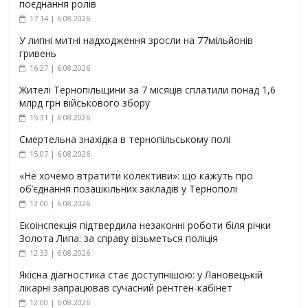
поєднання ролів
17:14 | 6.08.2026
У липні митні надходження зросли на 77мільйонів
гривень
16:27 | 6.08.2026
Жителі Тернопільщини за 7 місяців сплатили понад 1,6
млрд грн військового збору
15:31 | 6.08.2026
Смертельна знахідка в тернопільському полі
15:07 | 6.08.2026
«Не хочемо втратити колективи»: що кажуть про
об’єднання позашкільних закладів у Тернополі
13:00 | 6.08.2026
Екоінспекція підтвердила незаконні роботи біля річки
Золота Липа: за справу візьметься поліція
12:33 | 6.08.2026
Якісна діагностика стає доступнішою: у Лановецькій
лікарні запрацював сучасний рентген-кабінет
12:00 | 6.08.2026