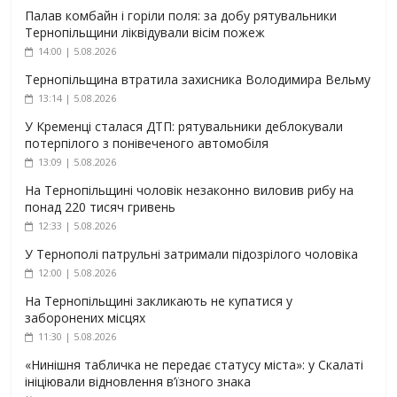
Палав комбайн і горіли поля: за добу рятувальники
Тернопільщини ліквідували вісім пожеж
14:00 | 5.08.2026
Тернопільщина втратила захисника Володимира Вельму
13:14 | 5.08.2026
У Кременці сталася ДТП: рятувальники деблокували
потерпілого з понівеченого автомобіля
13:09 | 5.08.2026
На Тернопільщині чоловік незаконно виловив рибу на
понад 220 тисяч гривень
12:33 | 5.08.2026
У Тернополі патрульні затримали підозрілого чоловіка
12:00 | 5.08.2026
На Тернопільщині закликають не купатися у
заборонених місцях
11:30 | 5.08.2026
«Нинішня табличка не передає статусу міста»: у Скалаті
ініціювали відновлення в’їзного знака