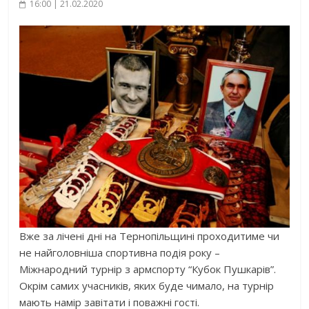
16:00 | 21.02.2020
Вже за лічені дні на Тернопільщині проходитиме чи
не найголовніша спортивна подія року –
Міжнародний турнір з армспорту “Кубок Пушкарів”.
Окрім самих учасників, яких буде чимало, на турнір
мають намір завітати і поважні гості.