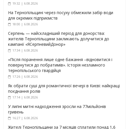
19:32 | 6.08.2026
На Тернопільщині через посуху обмежили забір води
для окремих підприємств
18:00 | 6.08.2026
Серпень — найскладніший період для донорства:
жителів Тернопільщини закликають долучитися до
кампанії «ЯСерпневийДонор»
17:34 | 6.08.2026
«Після поранення лише одне бажання –відновитися і
повернутися до побратимів». Історія незламного
тернопільського гвардійця
17:26 | 6.08.2026
Як обрати суші для романтичної вечері в Києві: найкращі
поєднання ролів
17:14 | 6.08.2026
У липні митні надходження зросли на 77мільйонів
гривень
16:27 | 6.08.2026
Жителі Тернопільщини за 7 місяців сплатили понад 1,6