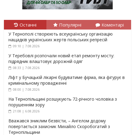
Останні
Популярні
Коментарі
У Тернополі створюють всеукраїнську організацію
нащадків українських жертв польських репресій
09:10 | 7.08.2026
У Теребовлі розпочали новий етап ремонту мосту:
підрядник влаштовує дорожній одяг
08:33 | 7.08.2026
Ліфт у Бучацькій лікарні будуватиме фірма, яка фігурує в
кримінальному провадженні
08:00 | 7.08.2026
На Тернопільщині розшукують 72-річного чоловіка з
порушенням зору
21:08 | 6.08.2026
Вважався зниклим безвісти, – Ангелом додому
повертається захисник Михайло Скоробогатий з
Тернопільщини