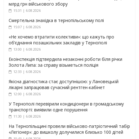
млрд грн військового збору
15:31 | 6.08.2026
Смертельна знахідка в тернопільському полі
15:07 | 6.08.2026
«Не хочемо втратити колективи»: що кажуть про
об’єднання позашкільних закладів у Тернополі
13:00 | 6.08.2026
Екоінспекція підтвердила незаконні роботи біля річки
Золота Липа: за справу візьметься поліція
12:33 | 6.08.2026
Якісна діагностика стає доступнішою: у Лановецькій
лікарні запрацював сучасний рентген-кабінет
12:00 | 6.08.2026
У Тернополі перевірили кондиціонери в громадському
транспорті: виявили одне порушення
11:30 | 6.08.2026
На Тернопільщині провели військово-патріотичний табір
«Легіонер»: до вишколу долучилися близько 100 дітей
10:43 | 6.08.2026