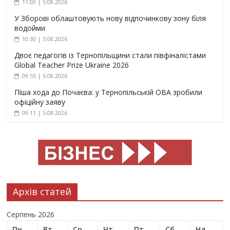
11:00 | 5.08.2026
У Зборові облаштовують нову відпочинкову зону біля
водойми
10:30 | 5.08.2026
Двоє педагогів із Тернопільщини стали півфіналістами
Global Teacher Prize Ukraine 2026
09:55 | 5.08.2026
Піша хода до Почаєва: у Тернопільській ОВА зробили
офіційну заяву
09:11 | 5.08.2026
Архів статей
Серпень 2026
Пн
Вт
Ср
Чт
Пт
Сб
Нд