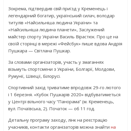
Зокрема, підтвердив свій приїзд у Кременець і
легендарний богатир, український силач, володар
титулів «Найсильніша людина України» та
«Найсильніша людина планети», Заслужений
майстер спорту України Василь Вірастюк. Про це на
своїй сторінці в мережі «Фейсбук» пише вдова Андрія
Пушкара — Світлана Пушкар.
За словами організаторів, участь у змаганнях
візьмуть спортсмени з України, Болгарії, Молдови,
Румунії, Швеції, Білорусі.
Спортивний захід триватиме впродовж 29-го лютого
і 1 березня. «Кубок Пушкарів 2020» відбуватиметься
у Центрі вільного часу “Панорама” (м. Кременець,
вул. Почаївська, 2). Початок — об 11 год.
Детальну програму заходу, лінк на реєстрацію
учасників, контакти організаторів можна знайти
на