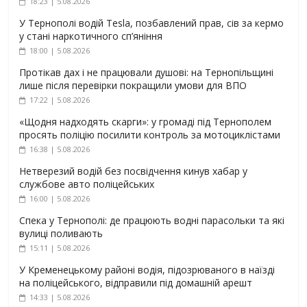
18:23 | 5.08.2026
У Тернополі водій Tesla, позбавлений прав, сів за кермо
у стані наркотичного сп’яніння
18:00 | 5.08.2026
Протікав дах і не працювали душові: на Тернопільщині
лише після перевірки покращили умови для ВПО
17:22 | 5.08.2026
«Щодня надходять скарги»: у громаді під Тернополем
просять поліцію посилити контроль за мотоциклістами
16:38 | 5.08.2026
Нетверезий водій без посвідчення кинув хабар у
службове авто поліцейських
16:00 | 5.08.2026
Спека у Тернополі: де працюють водні парасольки та які
вулиці поливають
15:11 | 5.08.2026
У Кременецькому районі водія, підозрюваного в наїзді
на поліцейського, відправили під домашній арешт
14:33 | 5.08.2026