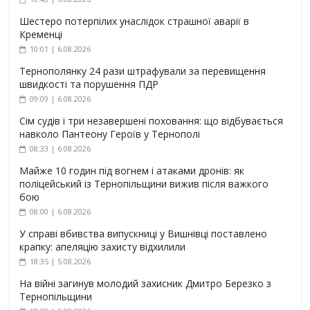
Шестеро потерпілих унаслідок страшної аварії в
Кременці
10:01 | 6.08.2026
Тернополянку 24 рази штрафували за перевищення
швидкості та порушення ПДР
09:09 | 6.08.2026
Сім судів і три незавершені поховання: що відбувається
навколо Пантеону Героїв у Тернополі
08:33 | 6.08.2026
Майже 10 годин під вогнем і атаками дронів: як
поліцейський із Тернопільщини вижив після важкого
бою
08:00 | 6.08.2026
У справі вбивства випускниці у Вишнівці поставлено
крапку: апеляцію захисту відхилили
18:35 | 5.08.2026
На війні загинув молодий захисник Дмитро Березко з
Тернопільщини