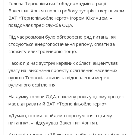
Голова Тернопільської облдержадміністрації
Валентин Хоптян провів робочу зустріч із керівником
ВАТ «Тернопільобленерго» Ігорем Юхимцем, –
повідомляє прес-служба ОДА.
Під час розмови було обговорено ряд питань, які
стосуються енергопостачання регіону, сплати за
спожиту електроенергію тощо.
Також під час зустрічі керівник області акцентував
увагу на виконанні проекту освітлення населених
пунктів Тернопільщини та відновлення мережі
вуличного освітлення.
На думку голови ОДА, важливу роль у цьому процесі
має відігравати й ВАТ «Тернопільобленерго».
«Думаю, що ми знайдемо порозуміння з цьому
питання», – підсумував Валентин Хоптян.
До речі, станом на 18 лютого, в області вже освітлено