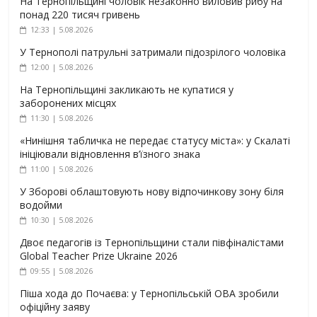
На Тернопільщині чоловік незаконно виловив рибу на
понад 220 тисяч гривень
12:33 | 5.08.2026
У Тернополі патрульні затримали підозрілого чоловіка
12:00 | 5.08.2026
На Тернопільщині закликають не купатися у
заборонених місцях
11:30 | 5.08.2026
«Нинішня табличка не передає статусу міста»: у Скалаті
ініціювали відновлення в’їзного знака
11:00 | 5.08.2026
У Зборові облаштовують нову відпочинкову зону біля
водойми
10:30 | 5.08.2026
Двоє педагогів із Тернопільщини стали півфіналістами
Global Teacher Prize Ukraine 2026
09:55 | 5.08.2026
Піша хода до Почаєва: у Тернопільській ОВА зробили
офіційну заяву