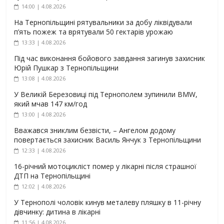
14:00 | 4.08.2026
На Тернопільщині рятувальники за добу ліквідували
п’ять пожеж та врятували 50 гектарів урожаю
13:33 | 4.08.2026
Під час виконання бойового завдання загинув захисник
Юрій Пушкар з Тернопільщини
13:08 | 4.08.2026
У Великій Березовиці під Тернополем зупинили BMW,
який мчав 147 км/год
13:00 | 4.08.2026
Вважався зниклим безвісти, – Ангелом додому
повертається захисник Василь Янчук з Тернопільщини
12:33 | 4.08.2026
16-річний мотоцикліст помер у лікарні після страшної
ДТП на Тернопільщині
12:02 | 4.08.2026
У Тернополі чоловік кинув металеву пляшку в 11-річну
дівчинку: дитина в лікарні
11:56 | 4.08.2026