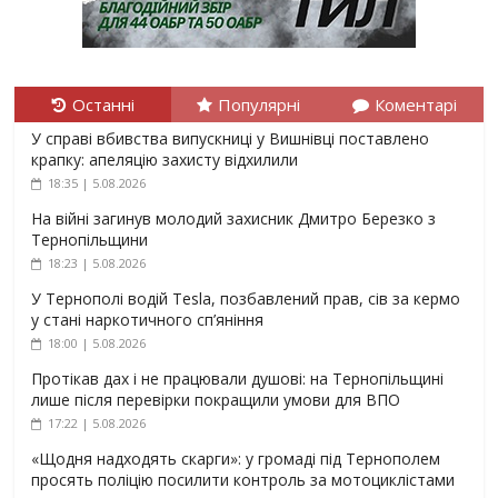
Останні
Популярні
Коментарі
У справі вбивства випускниці у Вишнівці поставлено
крапку: апеляцію захисту відхилили
18:35 | 5.08.2026
На війні загинув молодий захисник Дмитро Березко з
Тернопільщини
18:23 | 5.08.2026
У Тернополі водій Tesla, позбавлений прав, сів за кермо
у стані наркотичного сп’яніння
18:00 | 5.08.2026
Протікав дах і не працювали душові: на Тернопільщині
лише після перевірки покращили умови для ВПО
17:22 | 5.08.2026
«Щодня надходять скарги»: у громаді під Тернополем
просять поліцію посилити контроль за мотоциклістами