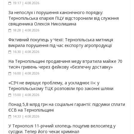
19:17 | 4.08.2026
За непослух і порушення канонічного порядку:
Тернопільська єпархія ПЦУ відсторонили від служіння
священника Олексія Николишина
18:28 | 4.08.2026
Фіктивний покупець у Чехії: Тернопільська митниця
викрила порушення під час експорту агропродукції
16:30 | 4.08.2026
На Тернопільщині продавчиня меду втратила майже 70
тисяч гривень через фейкову «безпечну доставку»
16:00 | 4.08.2026
«СЗЧ не вирішує проблему, а ускладнює її»: у
Тернопільському ТЦК розповіли про законні шляхи
15:00 | 4.08.2026
Понад 5,8 млрд грн на соціальні гарантії: підсумки сплати
ЄСВ на Тернопільщині
14:33 | 4.08.2026
У Тернополі 11-річний хлопець поцупив велосипед у
сусідки. Тепер його чекає кримінал