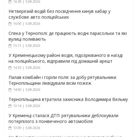
16:38 | 5.08.2026
Нетверезий водій без посвідчення кинув хабар у
службове авто поліцейських
16:00 | 5.08.2026
Спека у Тернополі: де працюють водні парасольки та які
вулиці поливають
15:11 | 5.08.2026
У Кременецькому районі водія, підозрюваного в наїзді
на поліцейського, відправили під домашній арешт
14:33 | 5.08.2026
Палав комбайн і горіли поля: за добу рятувальники
Тернопільщини ліквідували вісім пожеж
14:00 | 5.08.2026
Тернопільщина втратила захисника Володимира Вельму
13:14 | 5.08.2026
У Кременці сталася ДТП: рятувальники деблокували
потерпілого з понівеченого автомобіля
13:09 | 5.08.2026