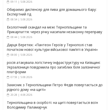
09:11 | 5.08.2026
Обираємо диспенсер для пива для домашнього бару:
Експертний гід
08:54 | 5.08.2026
Екологічний скандал на межі Тернопільщини та
Прикарпаття: через річку насипали незаконну переправу
08:44 | 5.08.2026
Дарця Веретюк: «Пантеон Героїв у Тернополі став
початком нової культури військової пам’яті в Україні»
08:00 | 5.08.2026
росія атакувала логістичну інфраструктуру на Київщині:
Укрзалізниця повідомила про загиблих біля залізничної
платформи
07:59 | 5.08.2026
Захисник з Тернопільщини Петро Федів повертається до
рідного дому «на щиті»
20:28 | 4.08.2026
Тернопільщина в скорботі: на щиті повертається воїн
Володимир Паламарчук