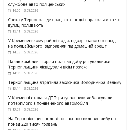
службове авто поліцейських
16:00 | 5.08.2026
Спека у Тернополі: де працюють водні парасольки та які
вулиці поливають
15:11 | 5.08.2026
У Кременецькому районі водія, підозрюваного в наїзді
на поліцейського, відправили під домашній арешт
14:33 | 5.08.2026
Палав комбайн і горіли поля: за добу рятувальники
Тернопільщини ліквідували вісім пожеж
14:00 | 5.08.2026
Тернопільщина втратила захисника Володимира Вельму
13:14 | 5.08.2026
У Кременці сталася ДТП: рятувальники деблокували
потерпілого з понівеченого автомобіля
13:09 | 5.08.2026
На Тернопільщині чоловік незаконно виловив рибу на
понад 220 тисяч гривень