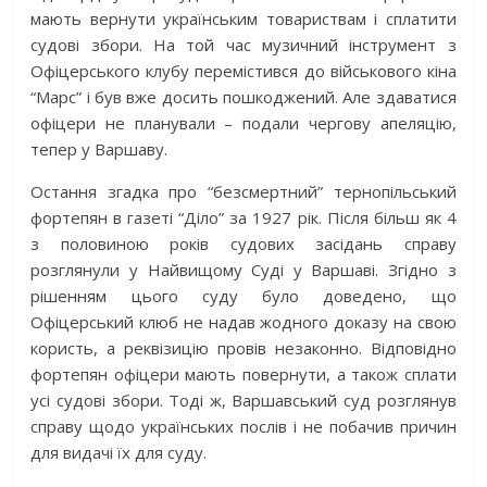
мають вернути українським товариствам і сплатити
судові збори. На той час музичний інструмент з
Офіцерського клубу перемістився до військового кіна
“Марс” і був вже досить пошкоджений. Але здаватися
офіцери не планували – подали чергову апеляцію,
тепер у Варшаву.
Остання згадка про “безсмертний” тернопільський
фортепян в газеті “Діло” за 1927 рік. Після більш як 4
з половиною років судових засідань справу
розглянули у Найвищому Суді у Варшаві. Згідно з
рішенням цього суду було доведено, що
Офіцерський клюб не надав жодного доказу на свою
користь, а реквізицію провів незаконно. Відповідно
фортепян офіцери мають повернути, а також сплати
усі судові збори. Тоді ж, Варшавський суд розглянув
справу щодо українських послів і не побачив причин
для видачі їх для суду.