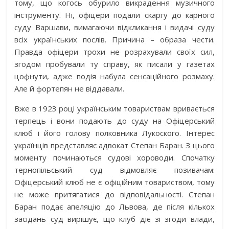
тому, що когось обурило викрадення музичного
інструменту. Ні, офіцери подали скаргу до карного
суду Варшави, вимагаючи відкликання і видачі суду
всіх українських послів. Причина – образа чести.
Правда офіцери трохи не розрахували своїх сил,
згодом пробували ту справу, як писали у газетах
цофнути, адже подія набула сенсаційного розмаху.
Але й фортепян не віддавали.
Вже в 1923 році українським товариствам вривається
терпець і вони подають до суду на Офіцерський
клюб і його голову полковника Лукоского. Інтерес
українців представляє адвокат Степан Баран. З цього
моменту починаються судові хороводи. Спочатку
тернопільський суд відмовляє позивачам:
Офіцерський клюб не є офіційним товариством, тому
не може притягатися до відповідальності. Степан
Баран подає апеляцію до Львова, де після кількох
засідань суд вирішує, що клуб діє зі згоди влади,