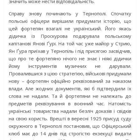
значить може нести відповідальність.
Справу знову починають у Тернополі. Спочатку
польські офіцери вирішили придумати історію, що
цей фортепян взагалі не український. Його якась
дідичка із Проскурова подарувала польському
капітанові Янові Ґурі. На той час уже майор у Стрию,
Ян Ґура приїхав у Тернопіль і під присягою засвідчив,
що про те фортепяно нічого не знає і ніякі дідички
йому інструментів музичних не дарували.
Провалившися з цією стратегією, військові придумали
нову – фортепян офіційно реквізований за наказом
влади. Але жодних документів, які б підтвердили їх
слова не надали. Та й фортепяни не належать до
предметів реквізування в воєнний час. Натомість
українські товариства надали безліч доказів і свідків
на свою користь. Врешті в вересні 1925 присуд суду
окружного в Тернополі постановив, що Офіцерський
клюб має до 14 днів під строгістю екзекуції видати