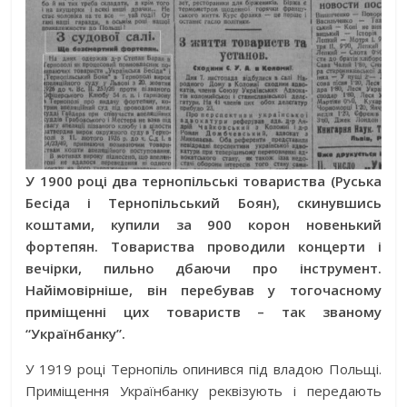
У 1900 році два тернопільські товариства (Руська
Бесіда і Тернопільський Боян), скинувшись
коштами, купили за 900 корон новенький
фортепян. Товариства проводили концерти і
вечірки, пильно дбаючи про інструмент.
Найімовірніше, він перебував у тогочасному
приміщенні цих товариств – так званому
“Українбанку”.
У 1919 році Тернопіль опинився під владою Польщі.
Приміщення Українбанку реквізують і передають