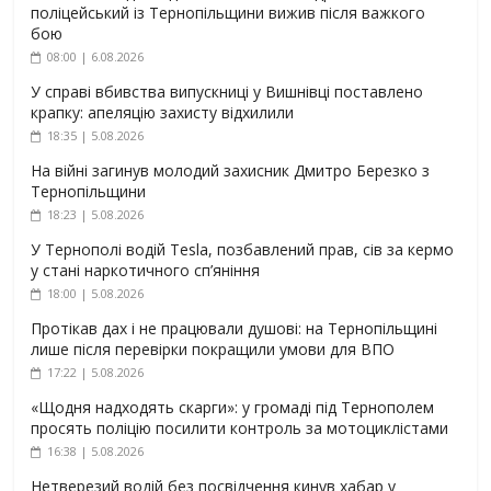
поліцейський із Тернопільщини вижив після важкого
бою
08:00 | 6.08.2026
У справі вбивства випускниці у Вишнівці поставлено
крапку: апеляцію захисту відхилили
18:35 | 5.08.2026
На війні загинув молодий захисник Дмитро Березко з
Тернопільщини
18:23 | 5.08.2026
У Тернополі водій Tesla, позбавлений прав, сів за кермо
у стані наркотичного сп’яніння
18:00 | 5.08.2026
Протікав дах і не працювали душові: на Тернопільщині
лише після перевірки покращили умови для ВПО
17:22 | 5.08.2026
«Щодня надходять скарги»: у громаді під Тернополем
просять поліцію посилити контроль за мотоциклістами
16:38 | 5.08.2026
Нетверезий водій без посвідчення кинув хабар у