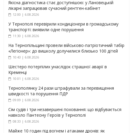
Якісна діагностика стає доступнішою: у Лановецькій
лікарні запрацював сучасний рентген-кабінет
12:00 | 6.08.2026
У Тернополі перевірили кондиціонери в громадському
транспорті: виявили одне порушення
11:30 | 6.08.2026
На Тернопільщині провели військово-патріотичний табір
«Легіонер»: до вишколу долучилися близько 100 дітей
10:43 | 6.08.2026
Шестеро потерпілих унаслідок страшної аварії в
Кременці
10:01 | 6.08.2026
Тернополянку 24 рази штрафували за перевищення
швидкості та порушення ПДР
09:09 | 6.08.2026
Сім судів і три незавершені поховання: що відбувається
навколо Пантеону Героїв у Тернополі
08:33 | 6.08.2026
Майже 10 годин під вогнем і атаками дронів: як