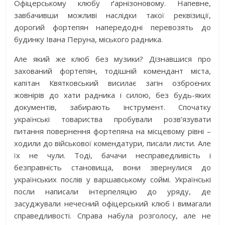
Офіцерському клюбу ґарнізоновому. Напевне,
завбачивши можливі наслідки такої реквізиції,
дорогий фортепян напередодні перевозять до
будинку Івана Перуна, міського радника.
Але який же клюб без музики? Дізнавшися про
захований фортепян, тодішній комендант міста,
капітан Квятковський висилає загін озброєних
жовнірів до хати радника і силою, без будь-яких
документів, забирають інструмент. Спочатку
українські товариства пробували розв’язувати
питання повернення фортепяна на місцевому рівні –
ходили до військової комендатури, писали листи. Але
їх не чули. Тоді, бачачи несправедливість і
безправність становища, вони звернулися до
українських послів у варшавському соймі. Українські
посли написали інтерпеляцію до уряду, де
засуджували нечесний офіцерський клюб і вимагали
справедливості. Справа набула розголосу, але не