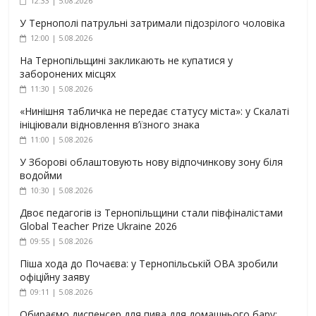
12:33 | 5.08.2026
У Тернополі патрульні затримали підозрілого чоловіка
12:00 | 5.08.2026
На Тернопільщині закликають не купатися у
заборонених місцях
11:30 | 5.08.2026
«Нинішня табличка не передає статусу міста»: у Скалаті
ініціювали відновлення в’їзного знака
11:00 | 5.08.2026
У Зборові облаштовують нову відпочинкову зону біля
водойми
10:30 | 5.08.2026
Двоє педагогів із Тернопільщини стали півфіналістами
Global Teacher Prize Ukraine 2026
09:55 | 5.08.2026
Піша хода до Почаєва: у Тернопільській ОВА зробили
офіційну заяву
09:11 | 5.08.2026
Обираємо диспенсер для пива для домашнього бару: