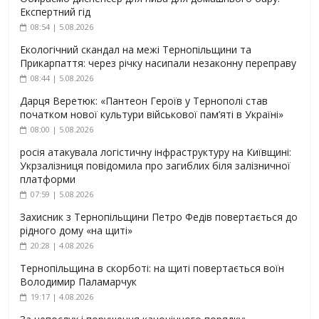
Експертний гід
08:54 | 5.08.2026
Екологічний скандал на межі Тернопільщини та
Прикарпаття: через річку насипали незаконну переправу
08:44 | 5.08.2026
Дарця Веретюк: «Пантеон Героїв у Тернополі став
початком нової культури військової пам’яті в Україні»
08:00 | 5.08.2026
росія атакувала логістичну інфраструктуру на Київщині:
Укрзалізниця повідомила про загиблих біля залізничної
платформи
07:59 | 5.08.2026
Захисник з Тернопільщини Петро Федів повертається до
рідного дому «на щиті»
20:28 | 4.08.2026
Тернопільщина в скорботі: на щиті повертається воїн
Володимир Паламарчук
19:17 | 4.08.2026