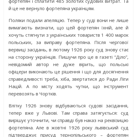
фортепян і сплатити 485 золотих судових витрат. Та
й це не вернуло фортепяна українцям.
Поляки подали апеляцію. Тепер у суді вони не лише
вимагають визнати, що цей фортепян їхній, але й
хочуть стягнути з українських товариств 1 400 марок
польських, за виправу фортепяна. Після чергової
вервиці засідань, в лютому 1926 року суд знову стає
на сторону українців. Пишучи про це в газеті “Діло”,
невідомий автор не дуже вірить, що польські
офіцери виконають це рішення і що для досягнення
справедливості треба, хіба, звертатися до Ради Ліги
Націй. А по місту ходять чутки, що інструмент
перевозять в Чортків.
Влітку 1926 знову відбуваються судові засідання,
тепер вже у Львові. Там справа затягується: суд
вирішує уточнити, чи справді був наказ на реквізицію
фортепяна. Але в жовтні 1926 року львівський суд
підтверджує присуд тернопільського – фортепян