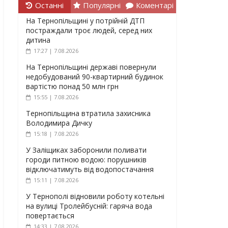
Останні
Популярні
Коментарі
На Тернопільщині у потрійній ДТП
постраждали троє людей, серед них
дитина
17:27 | 7.08.2026
На Тернопільщині державі повернули
недобудований 90-квартирний будинок
вартістю понад 50 млн грн
15:55 | 7.08.2026
Тернопільщина втратила захисника
Володимира Дичку
15:18 | 7.08.2026
У Заліщиках заборонили поливати
городи питною водою: порушників
відключатимуть від водопостачання
15:11 | 7.08.2026
У Тернополі відновили роботу котельні
на вулиці Тролейбусній: гаряча вода
повертається
14:33 | 7.08.2026