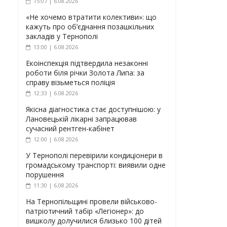
15:07 | 6.08.2026
«Не хочемо втратити колективи»: що
кажуть про об’єднання позашкільних
закладів у Тернополі
13:00 | 6.08.2026
Екоінспекція підтвердила незаконні
роботи біля річки Золота Липа: за
справу візьметься поліція
12:33 | 6.08.2026
Якісна діагностика стає доступнішою: у
Лановецькій лікарні запрацював
сучасний рентген-кабінет
12:00 | 6.08.2026
У Тернополі перевірили кондиціонери в
громадському транспорті: виявили одне
порушення
11:30 | 6.08.2026
На Тернопільщині провели військово-
патріотичний табір «Легіонер»: до
вишколу долучилися близько 100 дітей