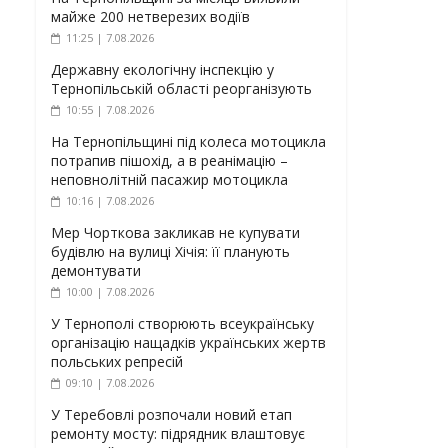
майже 200 нетверезих водіїв
11:25 | 7.08.2026
Державну екологічну інспекцію у
Тернопільській області реорганізують
10:55 | 7.08.2026
На Тернопільщині під колеса мотоцикла
потрапив пішохід, а в реанімацію –
неповнолітній пасажир мотоцикла
10:16 | 7.08.2026
Мер Чорткова закликав не купувати
будівлю на вулиці Хічія: її планують
демонтувати
10:00 | 7.08.2026
У Тернополі створюють всеукраїнську
організацію нащадків українських жертв
польських репресій
09:10 | 7.08.2026
У Теребовлі розпочали новий етап
ремонту мосту: підрядник влаштовує