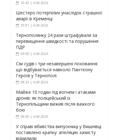
10:43 | 6.08.2026
Шестеро потерпілих унаслідок страшної
аварії в Кременці
10:01 | 6.08.2026
Тернополянку 24 рази штрафували за
перевищення швидкості та порушення
ПДР
09:09 | 6.08.2026
Сім судів і три незавершені поховання:
що відбувається навколо Пантеону
Героїв у Тернополі
08:33 | 6.08.2026
Майже 10 годин під вогнем і атаками
дронів: як поліцейський із
Тернопільщини вижив після важкого
бою
08:00 | 6.08.2026
У справі вбивства випускниці у Вишнівці
поставлено крапку: апеляцію захисту
відхилили