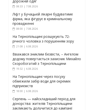
дорожній одяг
08:33 | 7.08.2026
Ліфт у Бучацькій лікарні будуватиме
фірма, яка фігурує в кримінальному
провадженні
08:00 | 7.08.2026
На Тернопільщині розшукують 72-
річного чоловіка з порушенням зору
21:08 | 6.08.2026
Вважався зниклим безвісти, – Ангелом
додому повертається захисник Михайло
Скоробогатий з Тернопільщини
19:32 | 6.08.2026
На Тернопільщині через посуху
обмежили забір води для окремих
підприємств
18:00 | 6.08.2026
Серпень — найскладніший період для
донорства: жителів Тернопільщини
закликають долучитися до кампанії