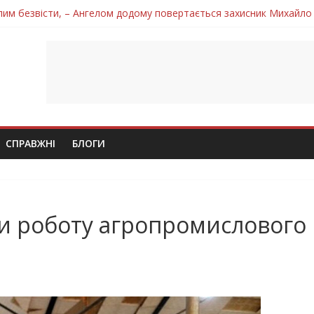
лим безвісти, – Ангелом додому повертається захисник Михайло
ув молодий захисник Дмитро Березко з Тернопільщини
 втратила захисника Володимира Вельму
нопільщини Петро Федів повертається до рідного дому «на щиті»
 втратила захисника Володимира Дичку
СПРАВЖНІ
БЛОГИ
ли роботу агропромислового