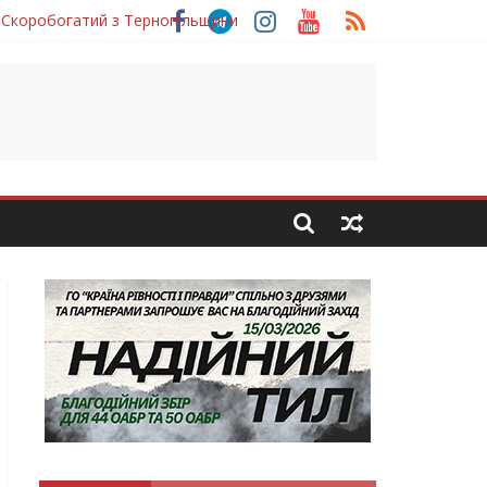
 Скоробогатий з Тернопільщини