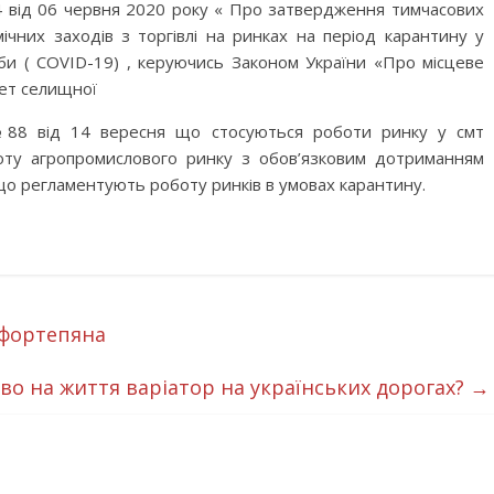
4 від 06 червня 2020 року « Про затвердження тимчасових
ічних заходів з торгівлі на ринках на період карантину у
би ( COVІD-19) , керуючись Законом України «Про місцеве
тет селищної
№88 від 14 вересня що стосуються роботи ринку у смт
оту агропромислового ринку з обов’язковим дотриманням
 що регламентують роботу ринків в умовах карантину.
 фортепяна
во на життя варіатор на українських дорогах?
→