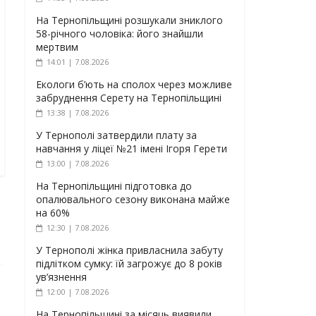
На Тернопільщині розшукали зниклого
58-річного чоловіка: його знайшли
мертвим
14:01 | 7.08.2026
Екологи б’ють на сполох через можливе
забруднення Серету на Тернопільщині
13:38 | 7.08.2026
У Тернополі затвердили плату за
навчання у ліцеї №21 імені Ігоря Герети
13:00 | 7.08.2026
На Тернопільщині підготовка до
опалювального сезону виконана майже
на 60%
12:30 | 7.08.2026
У Тернополі жінка привласнила забуту
підлітком сумку: їй загрожує до 8 років
ув’язнення
12:00 | 7.08.2026
На Тернопільщині за місяць виявили