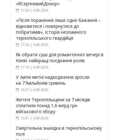
«ЯСерпневийДонор»
17:34 | 6.08.2026
«Після поранення лише одне бажання –
відновитися і повернутися до
побратимів». Історія незламного
тернопільського гвардійця
17:26 | 6.08.2026
Як обрати суші для романтичної вечері в
Києві: найкращі поєднання ролів
17:14 | 6.08.2026
У липні митні надходження зросли
на 77мільйонів гривень
16:27 | 6.08.2026
Жителі Тернопільщини за 7 місяців
сплатили понад 1,6 млрд грн
військового збору
15:31 | 6.08.2026
Смертельна знахідка в тернопільському
полі