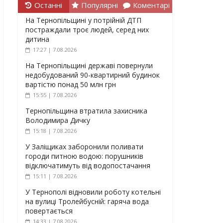
Останні
Популярні
Коментарі
На Тернопільщині у потрійній ДТП
постраждали троє людей, серед них
дитина
17:27 | 7.08.2026
На Тернопільщині державі повернули
недобудований 90-квартирний будинок
вартістю понад 50 млн грн
15:55 | 7.08.2026
Тернопільщина втратила захисника
Володимира Дичку
15:18 | 7.08.2026
У Заліщиках заборонили поливати
городи питною водою: порушників
відключатимуть від водопостачання
15:11 | 7.08.2026
У Тернополі відновили роботу котельні
на вулиці Тролейбусній: гаряча вода
повертається
14:33 | 7.08.2026