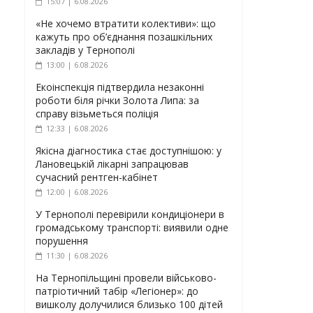
15:07 | 6.08.2026
«Не хочемо втратити колективи»: що
кажуть про об’єднання позашкільних
закладів у Тернополі
13:00 | 6.08.2026
Екоінспекція підтвердила незаконні
роботи біля річки Золота Липа: за
справу візьметься поліція
12:33 | 6.08.2026
Якісна діагностика стає доступнішою: у
Лановецькій лікарні запрацював
сучасний рентген-кабінет
12:00 | 6.08.2026
У Тернополі перевірили кондиціонери в
громадському транспорті: виявили одне
порушення
11:30 | 6.08.2026
На Тернопільщині провели військово-
патріотичний табір «Легіонер»: до
вишколу долучилися близько 100 дітей