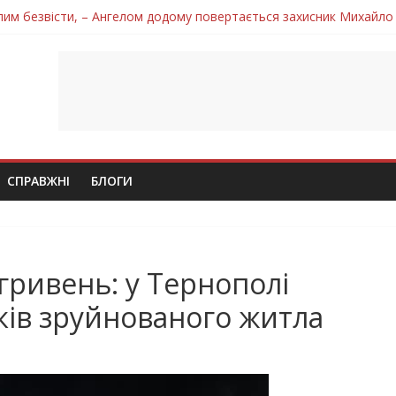
лим безвісти, – Ангелом додому повертається захисник Михайло
ув молодий захисник Дмитро Березко з Тернопільщини
 втратила захисника Володимира Вельму
нопільщини Петро Федів повертається до рідного дому «на щиті»
 втратила захисника Володимира Дичку
СПРАВЖНІ
БЛОГИ
гривень: у Тернополі
ків зруйнованого житла