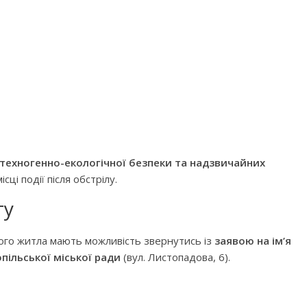
 техногенно-екологічної безпеки та надзвичайних
ці події після обстрілу.
гу
го житла мають можливість звернутись із
заявою на ім’я
пільської міської ради
(вул. Листопадова, 6).