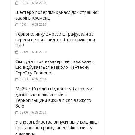
10:43 | 6.08.2026
Шестеро потерпілих унаслідок страшної
аварії в Кременці
10:01 | 6.08.2026
Тернополянку 24 рази штрафували за
перевищення швидкості та порушення
ПДР
09:09 | 6.08.2026
Сім судів і три незавершені поховання:
що відбувається навколо Пантеону
Героїв у Тернополі
08:33 | 6.08.2026
Майже 10 годин під вогнем і атаками
дронів: як поліцейський із
Тернопільщини вижив після важкого
бою
08:00 | 6.08.2026
У справі вбивства випускниці у Вишнівці
поставлено крапку: апеляцію захисту
відхилили