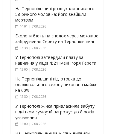
На Тернопільщині розшукали зниклого
58-річного чоловіка: його знайшли
мертвим
14:01 | 7.08.2026
Екологи б’ють на сполох через можливе
забруднення Серету на Тернопільщині
13:38 | 7.08.2026
У Тернополі затвердили плату за
навчання у ліцеї №21 імені Ігоря Герети
13:00 | 7.08.2026
На Тернопільщині підготовка до
опалювального сезону виконана майже
на 60%
12:30 | 7.08.2026
У Тернополі жінка привласнила забуту
підлітком сумку: їй загрожує до 8 років
ув’язнення
12:00 | 7.08.2026
На Тернопільщині за місяць виявили