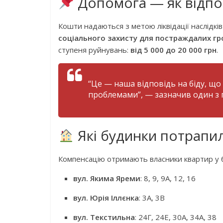
Допомога — як відпо
Кошти надаються з метою ліквідації наслідкі
соціального захисту для постраждалих г
ступеня руйнувань:
від 5 000 до 20 000 грн
.
“Це — наша відповідь на біду, що
проблемами”,
— зазначив один з 
Які будинки потрапил
Компенсацію отримають власники квартир у 
вул. Якима Яреми
: 8, 9, 9А, 12, 16
вул. Юрія Іллєнка
: 3А, 3В
вул. Текстильна
: 24Г, 24Е, 30А, 34А, 38