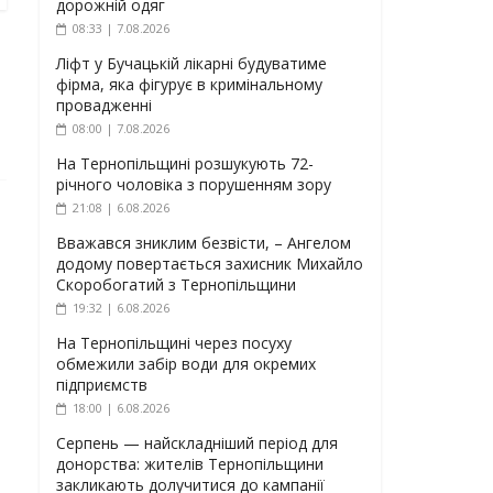
дорожній одяг
08:33 | 7.08.2026
Ліфт у Бучацькій лікарні будуватиме
фірма, яка фігурує в кримінальному
провадженні
08:00 | 7.08.2026
На Тернопільщині розшукують 72-
річного чоловіка з порушенням зору
21:08 | 6.08.2026
Вважався зниклим безвісти, – Ангелом
додому повертається захисник Михайло
Скоробогатий з Тернопільщини
19:32 | 6.08.2026
На Тернопільщині через посуху
обмежили забір води для окремих
підприємств
18:00 | 6.08.2026
Серпень — найскладніший період для
донорства: жителів Тернопільщини
закликають долучитися до кампанії