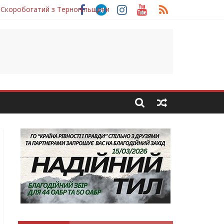
 Скоробогатий з Тернопільщини