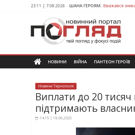
Skip
23:11 | 7.08.2026
ШАНА ГЕРОЯМ:
Вважався зник
to
На війні загин
content
ПОГЛЯД
Тернопільщина
Захисник з Тер
Тернопільщина
Новини
Тернополя.
Тернопільські
новини
НОВИНИ
ВІЙНА
ПАНТЕОН ГЕРОЇВ
та
події
Новини Тернополя
Виплати до 20 тисяч 
підтримають власни
14:15 | 18.06.2025