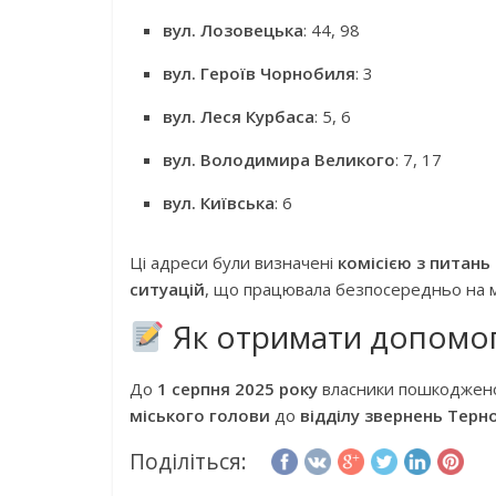
вул. Лозовецька
: 44, 98
вул. Героїв Чорнобиля
: 3
вул. Леся Курбаса
: 5, 6
вул. Володимира Великого
: 7, 17
вул. Київська
: 6
Ці адреси були визначені
комісією з питань
ситуацій
, що працювала безпосередньо на міс
Як отримати допомо
До
1 серпня 2025 року
власники пошкоджено
міського голови
до
відділу звернень Терно
Поділіться: