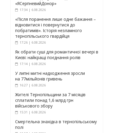
«ЯСерпневийДонор»
17:34 | 6.08.2026
«Після поранення лише одне бажання –
відновитися і повернутися до
побратимів». Історія незламного
тернопільського гвардійця
17:26 | 6.08.2026
Як обрати суші для романтичної вечері в
Києві: найкращі поєднання ролів
17:14 | 6.08.2026
У липні митні надходження зросли
на 77мільйонів гривень
16:27 | 6.08.2026
Жителі Тернопільщини за 7 місяців
сплатили понад 1,6 млрд грн
військового збору
15:31 | 6.08.2026
Смертельна знахідка в тернопільському
полі