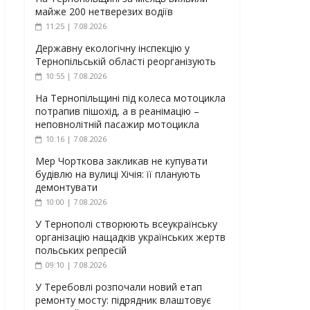
майже 200 нетверезих водіїв
11:25 | 7.08.2026
Державну екологічну інспекцію у
Тернопільській області реорганізують
10:55 | 7.08.2026
На Тернопільщині під колеса мотоцикла
потрапив пішохід, а в реанімацію –
неповнолітній пасажир мотоцикла
10:16 | 7.08.2026
Мер Чорткова закликав не купувати
будівлю на вулиці Хічія: її планують
демонтувати
10:00 | 7.08.2026
У Тернополі створюють всеукраїнську
організацію нащадків українських жертв
польських репресій
09:10 | 7.08.2026
У Теребовлі розпочали новий етап
ремонту мосту: підрядник влаштовує