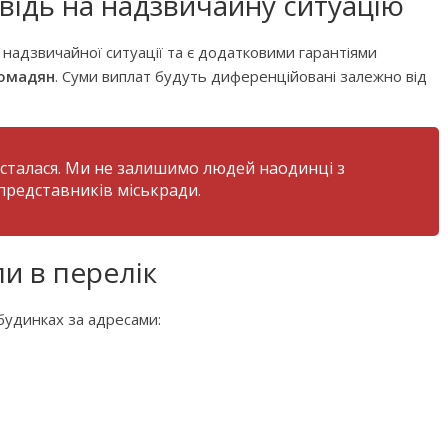
відь на надзвичайну ситуацію
в надзвичайної ситуації та є додатковими гарантіями
ромадян
. Суми виплат будуть диференційовані залежно від
 сталася. Ми не залишимо людей наодинці з
представників міськради.
и в перелік
будинках за адресами: