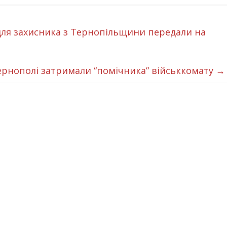
для захисника з Тернопільщини передали на
 Тернополі затримали “помічника” військкомату
→