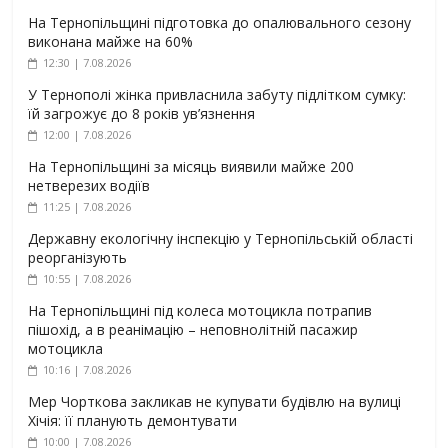
На Тернопільщині підготовка до опалювального сезону
виконана майже на 60%
12:30 | 7.08.2026
У Тернополі жінка привласнила забуту підлітком сумку:
їй загрожує до 8 років ув’язнення
12:00 | 7.08.2026
На Тернопільщині за місяць виявили майже 200
нетверезих водіїв
11:25 | 7.08.2026
Державну екологічну інспекцію у Тернопільській області
реорганізують
10:55 | 7.08.2026
На Тернопільщині під колеса мотоцикла потрапив
пішохід, а в реанімацію – неповнолітній пасажир
мотоцикла
10:16 | 7.08.2026
Мер Чорткова закликав не купувати будівлю на вулиці
Хічія: її планують демонтувати
10:00 | 7.08.2026