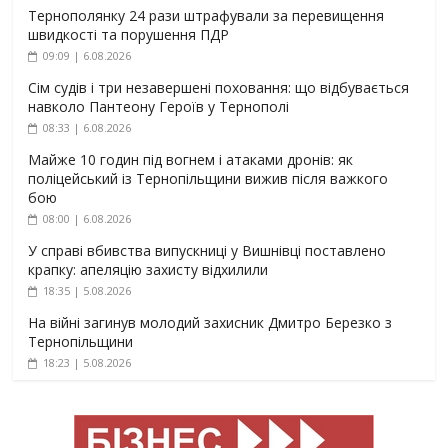
Тернополянку 24 рази штрафували за перевищення
швидкості та порушення ПДР
09:09 | 6.08.2026
Сім судів і три незавершені поховання: що відбувається
навколо Пантеону Героїв у Тернополі
08:33 | 6.08.2026
Майже 10 годин під вогнем і атаками дронів: як
поліцейський із Тернопільщини вижив після важкого
бою
08:00 | 6.08.2026
У справі вбивства випускниці у Вишнівці поставлено
крапку: апеляцію захисту відхилили
18:35 | 5.08.2026
На війні загинув молодий захисник Дмитро Березко з
Тернопільщини
18:23 | 5.08.2026