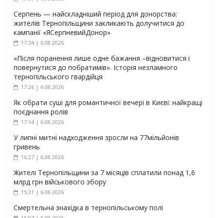
Серпень — найскладніший період для донорства:
жителів Тернопільщини закликають долучитися до
кампанії «ЯСерпневийДонор»
17:34 | 6.08.2026
«Після поранення лише одне бажання –відновитися і
повернутися до побратимів». Історія незламного
тернопільського гвардійця
17:26 | 6.08.2026
Як обрати суші для романтичної вечері в Києві: найкращі
поєднання ролів
17:14 | 6.08.2026
У липні митні надходження зросли на 77мільйонів
гривень
16:27 | 6.08.2026
Жителі Тернопільщини за 7 місяців сплатили понад 1,6
млрд грн військового збору
15:31 | 6.08.2026
Смертельна знахідка в тернопільському полі
15:07 | 6.08.2026