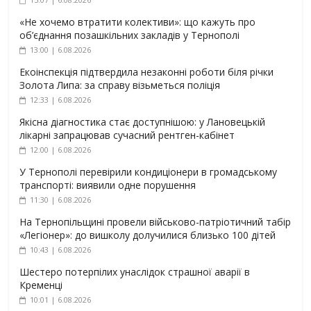
«Не хочемо втратити колективи»: що кажуть про
об’єднання позашкільних закладів у Тернополі
13:00 | 6.08.2026
Екоінспекція підтвердила незаконні роботи біля річки
Золота Липа: за справу візьметься поліція
12:33 | 6.08.2026
Якісна діагностика стає доступнішою: у Лановецькій
лікарні запрацював сучасний рентген-кабінет
12:00 | 6.08.2026
У Тернополі перевірили кондиціонери в громадському
транспорті: виявили одне порушення
11:30 | 6.08.2026
На Тернопільщині провели військово-патріотичний табір
«Легіонер»: до вишколу долучилися близько 100 дітей
10:43 | 6.08.2026
Шестеро потерпілих унаслідок страшної аварії в
Кременці
10:01 | 6.08.2026