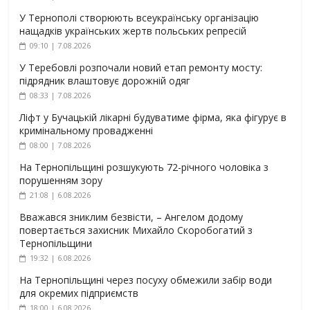
У Тернополі створюють всеукраїнську організацію
нащадків українських жертв польських репресій
09:10 | 7.08.2026
У Теребовлі розпочали новий етап ремонту мосту:
підрядник влаштовує дорожній одяг
08:33 | 7.08.2026
Ліфт у Бучацькій лікарні будуватиме фірма, яка фігурує в
кримінальному провадженні
08:00 | 7.08.2026
На Тернопільщині розшукують 72-річного чоловіка з
порушенням зору
21:08 | 6.08.2026
Вважався зниклим безвісти, – Ангелом додому
повертається захисник Михайло Скоробогатий з
Тернопільщини
19:32 | 6.08.2026
На Тернопільщині через посуху обмежили забір води
для окремих підприємств
18:00 | 6.08.2026