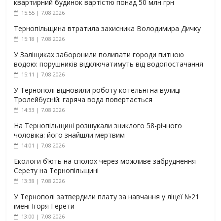
квартирний будинок вартістю понад 50 млн грн
15:55 | 7.08.2026
Тернопільщина втратила захисника Володимира Дичку
15:18 | 7.08.2026
У Заліщиках заборонили поливати городи питною
водою: порушників відключатимуть від водопостачання
15:11 | 7.08.2026
У Тернополі відновили роботу котельні на вулиці
Тролейбусній: гаряча вода повертається
14:33 | 7.08.2026
На Тернопільщині розшукали зниклого 58-річного
чоловіка: його знайшли мертвим
14:01 | 7.08.2026
Екологи б’ють на сполох через можливе забруднення
Серету на Тернопільщині
13:38 | 7.08.2026
У Тернополі затвердили плату за навчання у ліцеї №21
імені Ігоря Герети
13:00 | 7.08.2026