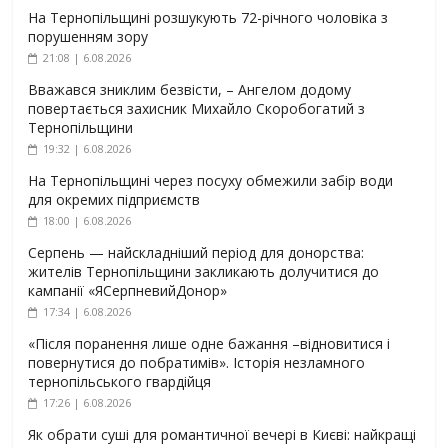
На Тернопільщині розшукують 72-річного чоловіка з
порушенням зору
21:08 | 6.08.2026
Вважався зниклим безвісти, – Ангелом додому
повертається захисник Михайло Скоробогатий з
Тернопільщини
19:32 | 6.08.2026
На Тернопільщині через посуху обмежили забір води
для окремих підприємств
18:00 | 6.08.2026
Серпень — найскладніший період для донорства:
жителів Тернопільщини закликають долучитися до
кампанії «ЯСерпневийДонор»
17:34 | 6.08.2026
«Після поранення лише одне бажання –відновитися і
повернутися до побратимів». Історія незламного
тернопільського гвардійця
17:26 | 6.08.2026
Як обрати суші для романтичної вечері в Києві: найкращі