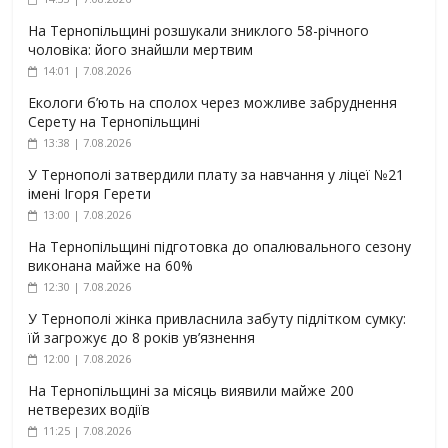
На Тернопільщині розшукали зниклого 58-річного
чоловіка: його знайшли мертвим
14:01 | 7.08.2026
Екологи б’ють на сполох через можливе забруднення
Серету на Тернопільщині
13:38 | 7.08.2026
У Тернополі затвердили плату за навчання у ліцеї №21
імені Ігоря Герети
13:00 | 7.08.2026
На Тернопільщині підготовка до опалювального сезону
виконана майже на 60%
12:30 | 7.08.2026
У Тернополі жінка привласнила забуту підлітком сумку:
їй загрожує до 8 років ув’язнення
12:00 | 7.08.2026
На Тернопільщині за місяць виявили майже 200
нетверезих водіїв
11:25 | 7.08.2026