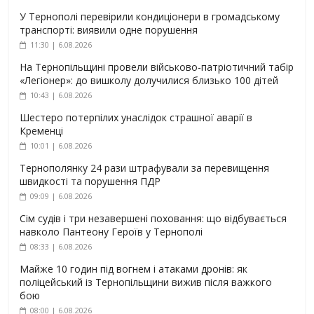
У Тернополі перевірили кондиціонери в громадському
транспорті: виявили одне порушення
11:30 | 6.08.2026
На Тернопільщині провели військово-патріотичний табір
«Легіонер»: до вишколу долучилися близько 100 дітей
10:43 | 6.08.2026
Шестеро потерпілих унаслідок страшної аварії в
Кременці
10:01 | 6.08.2026
Тернополянку 24 рази штрафували за перевищення
швидкості та порушення ПДР
09:09 | 6.08.2026
Сім судів і три незавершені поховання: що відбувається
навколо Пантеону Героїв у Тернополі
08:33 | 6.08.2026
Майже 10 годин під вогнем і атаками дронів: як
поліцейський із Тернопільщини вижив після важкого
бою
08:00 | 6.08.2026