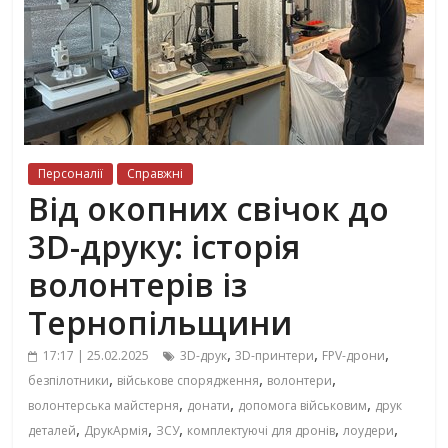
Персоналії
Справжні
Від окопних свічок до
3D-друку: історія
волонтерів із
Тернопільщини
,
,
,
17:17 | 25.02.2025
3D-друк
3D-принтери
FPV-дрони
,
,
,
безпілотники
військове спорядження
волонтери
,
,
,
волонтерська майстерня
донати
допомога військовим
друк
,
,
,
,
,
деталей
ДрукАрмія
ЗСУ
комплектуючі для дронів
лоудери