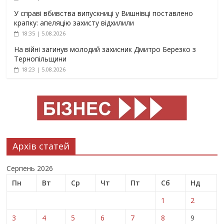
У справі вбивства випускниці у Вишнівці поставлено
крапку: апеляцію захисту відхилили
18:35 | 5.08.2026
На війні загинув молодий захисник Дмитро Березко з
Тернопільщини
18:23 | 5.08.2026
Архів статей
Серпень 2026
Пн
Вт
Ср
Чт
Пт
Сб
Нд
1
2
3
4
5
6
7
8
9