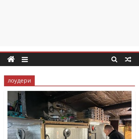
лоудери