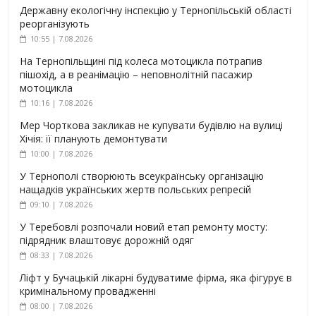
Державну екологічну інспекцію у Тернопільській області
реорганізують
10:55 | 7.08.2026
На Тернопільщині під колеса мотоцикла потрапив
пішохід, а в реанімацію – неповнолітній пасажир
мотоцикла
10:16 | 7.08.2026
Мер Чорткова закликав не купувати будівлю на вулиці
Хічія: її планують демонтувати
10:00 | 7.08.2026
У Тернополі створюють всеукраїнську організацію
нащадків українських жертв польських репресій
09:10 | 7.08.2026
У Теребовлі розпочали новий етап ремонту мосту:
підрядник влаштовує дорожній одяг
08:33 | 7.08.2026
Ліфт у Бучацькій лікарні будуватиме фірма, яка фігурує в
кримінальному провадженні
08:00 | 7.08.2026