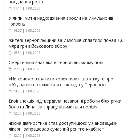
поєднання ролів
17:14 | 6.08.2026
У липні митні надходження зросли на 77мільйонів
гривень
16:27 | 6.08.2026
Жителі Тернопільщини за 7 місяців сплатили понад 1,6
млрд грн військового збору
15:31 | 6.08.2026
Смертельна знахідка в тернопільському полі
15:07 | 6.08.2026
«Не хочемо втратити колективи»: що кажуть про
об’єднання позашкільних закладів у Тернополі
13:00 | 6.08.2026
Екоінспекція підтвердила незаконні роботи біля річки
Золота Липа: за справу візьметься поліція
12:33 | 6.08.2026
Якісна діагностика стає доступнішою: у Лановецькій
лікарні запрацював сучасний рентген-кабінет
12:00 | 6.08.2026