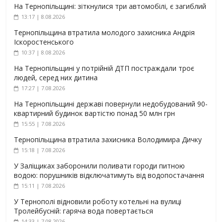
На Тернопільщині: зіткнулися три автомобілі, є загиблий
13:17 | 8.08.2026
Тернопільщина втратила молодого захисника Андрія
Іскоростенського
10:37 | 8.08.2026
На Тернопільщині у потрійній ДТП постраждали троє
людей, серед них дитина
17:27 | 7.08.2026
На Тернопільщині державі повернули недобудований 90-
квартирний будинок вартістю понад 50 млн грн
15:55 | 7.08.2026
Тернопільщина втратила захисника Володимира Дичку
15:18 | 7.08.2026
У Заліщиках заборонили поливати городи питною
водою: порушників відключатимуть від водопостачання
15:11 | 7.08.2026
У Тернополі відновили роботу котельні на вулиці
Тролейбусній: гаряча вода повертається
14:33 | 7.08.2026