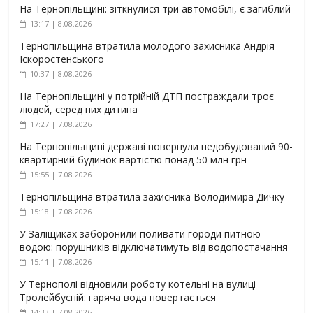
На Тернопільщині: зіткнулися три автомобілі, є загиблий
13:17 | 8.08.2026
Тернопільщина втратила молодого захисника Андрія
Іскоростенського
10:37 | 8.08.2026
На Тернопільщині у потрійній ДТП постраждали троє
людей, серед них дитина
17:27 | 7.08.2026
На Тернопільщині державі повернули недобудований 90-
квартирний будинок вартістю понад 50 млн грн
15:55 | 7.08.2026
Тернопільщина втратила захисника Володимира Дичку
15:18 | 7.08.2026
У Заліщиках заборонили поливати городи питною
водою: порушників відключатимуть від водопостачання
15:11 | 7.08.2026
У Тернополі відновили роботу котельні на вулиці
Тролейбусній: гаряча вода повертається
14:33 | 7.08.2026