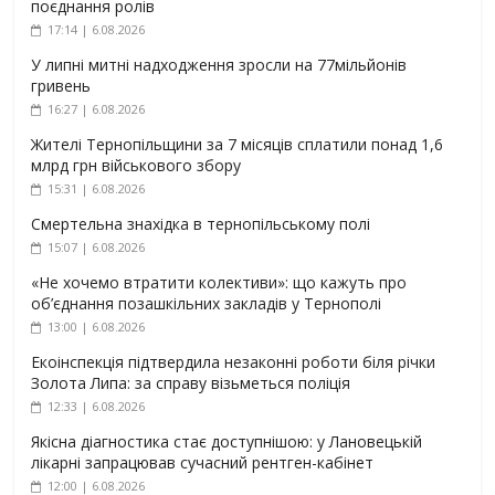
поєднання ролів
17:14 | 6.08.2026
У липні митні надходження зросли на 77мільйонів
гривень
16:27 | 6.08.2026
Жителі Тернопільщини за 7 місяців сплатили понад 1,6
млрд грн військового збору
15:31 | 6.08.2026
Смертельна знахідка в тернопільському полі
15:07 | 6.08.2026
«Не хочемо втратити колективи»: що кажуть про
об’єднання позашкільних закладів у Тернополі
13:00 | 6.08.2026
Екоінспекція підтвердила незаконні роботи біля річки
Золота Липа: за справу візьметься поліція
12:33 | 6.08.2026
Якісна діагностика стає доступнішою: у Лановецькій
лікарні запрацював сучасний рентген-кабінет
12:00 | 6.08.2026