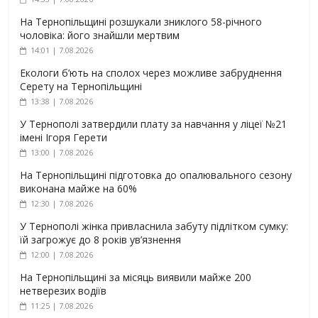
На Тернопільщині розшукали зниклого 58-річного
чоловіка: його знайшли мертвим
14:01 | 7.08.2026
Екологи б’ють на сполох через можливе забруднення
Серету на Тернопільщині
13:38 | 7.08.2026
У Тернополі затвердили плату за навчання у ліцеї №21
імені Ігоря Герети
13:00 | 7.08.2026
На Тернопільщині підготовка до опалювального сезону
виконана майже на 60%
12:30 | 7.08.2026
У Тернополі жінка привласнила забуту підлітком сумку:
їй загрожує до 8 років ув’язнення
12:00 | 7.08.2026
На Тернопільщині за місяць виявили майже 200
нетверезих водіїв
11:25 | 7.08.2026