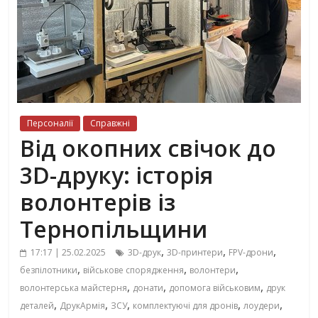
Персоналії
Справжні
Від окопних свічок до
3D-друку: історія
волонтерів із
Тернопільщини
,
,
,
17:17 | 25.02.2025
3D-друк
3D-принтери
FPV-дрони
,
,
,
безпілотники
військове спорядження
волонтери
,
,
,
волонтерська майстерня
донати
допомога військовим
друк
,
,
,
,
,
деталей
ДрукАрмія
ЗСУ
комплектуючі для дронів
лоудери