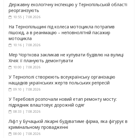
Державну екологічну інспекцію у Тернопільській області
реорганізують
10:55 | 7.08.2026
На Тернопільщині під колеса мотоцикла потрапив
пішохід, а в реанімацію – неповнолітній пасажир
мотоцикла
10:16 | 7.08.2026
Мер Чорткова закликав не купувати будівлю на вулиці
Хічія: її планують демонтувати
10:00 | 7.08.2026
У Тернополі створюють всеукраїнську організацію
нащадків українських жертв польських репресій
09:10 | 7.08.2026
У Теребовлі розпочали новий етап ремонту мосту:
підрядник влаштовує дорожній одяг
08:33 | 7.08.2026
Ліфт у Бучацькій лікарні будуватиме фірма, яка фігурує в
кримінальному провадженні
08:00 | 7.08.2026