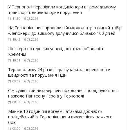
У Тернополі перевірили кондиціонери в громадському
транспорті: виявили одне порушення
11:30 | 6.08.2026
На Тернопільщині провели військово-патріотичний табір
«Легіонер»: до вишколу долучилися близько 100 дітей
10:43 | 6.08.2026
Шестеро потерпілих унаслідок страшної аварії в
Кременці
10:01 | 6.08.2026
Тернополянку 24 рази штрафували за перевищення
швидкості та порушення ПДР
09:09 | 6.08.2026
Сім судів і три незавершені поховання: що відбувається
навколо Пантеону Героїв у Тернополі
08:33 | 6.08.2026
Майже 10 годин під вогнем і атаками дронів: як
поліцейський із Тернопільщини вижив після важкого
бою
08:00 | 6.08.2026