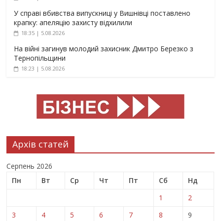
У справі вбивства випускниці у Вишнівці поставлено
крапку: апеляцію захисту відхилили
18:35 | 5.08.2026
На війні загинув молодий захисник Дмитро Березко з
Тернопільщини
18:23 | 5.08.2026
Архів статей
Серпень 2026
Пн
Вт
Ср
Чт
Пт
Сб
Нд
1
2
3
4
5
6
7
8
9