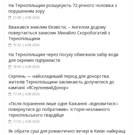
На Тернопільщині розшукують 72-річного чоловіка з
порушенням зору
21:08 | 6.08.2026
Вважався зниклим безвісти, – Ангелом додому
повертається захисник Михайло Скоробогатий з
Тернопільщини
19:32 | 6.08.2026
На Тернопільщині через посуху обмежили забір води
для окремих підприємств
18:00 | 6.08.2026
Серпень — найскладніший період для донорства:
жителів Тернопільщини закликають долучитися до
кампанії «ЯСерпневийДонор»
17:34 | 6.08.2026
«Після поранення лише одне бажання –відновитися і
повернутися до побратимів». Історія незламного
тернопільського гвардійця
17:26 | 6.08.2026
Як обрати суші для романтичної вечері в Києві: найкращі