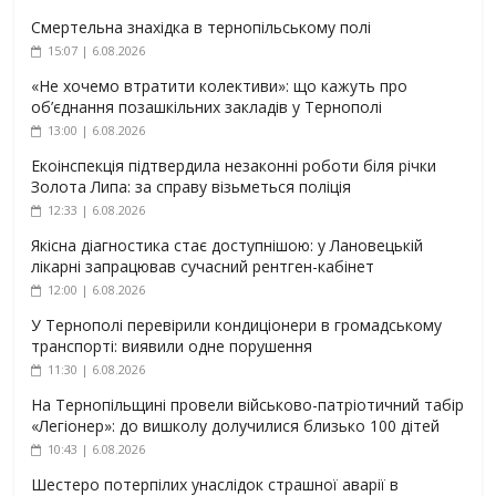
Смертельна знахідка в тернопільському полі
15:07 | 6.08.2026
«Не хочемо втратити колективи»: що кажуть про
об’єднання позашкільних закладів у Тернополі
13:00 | 6.08.2026
Екоінспекція підтвердила незаконні роботи біля річки
Золота Липа: за справу візьметься поліція
12:33 | 6.08.2026
Якісна діагностика стає доступнішою: у Лановецькій
лікарні запрацював сучасний рентген-кабінет
12:00 | 6.08.2026
У Тернополі перевірили кондиціонери в громадському
транспорті: виявили одне порушення
11:30 | 6.08.2026
На Тернопільщині провели військово-патріотичний табір
«Легіонер»: до вишколу долучилися близько 100 дітей
10:43 | 6.08.2026
Шестеро потерпілих унаслідок страшної аварії в