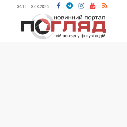
Skip
04:12 | 8.08.2026
to
content
ПОГЛЯД
Новини
Тернополя.
Тернопільські
новини
та
події