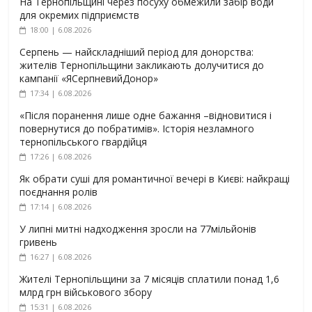
На Тернопільщині через посуху обмежили забір води
для окремих підприємств
18:00 | 6.08.2026
Серпень — найскладніший період для донорства:
жителів Тернопільщини закликають долучитися до
кампанії «ЯСерпневийДонор»
17:34 | 6.08.2026
«Після поранення лише одне бажання –відновитися і
повернутися до побратимів». Історія незламного
тернопільського гвардійця
17:26 | 6.08.2026
Як обрати суші для романтичної вечері в Києві: найкращі
поєднання ролів
17:14 | 6.08.2026
У липні митні надходження зросли на 77мільйонів
гривень
16:27 | 6.08.2026
Жителі Тернопільщини за 7 місяців сплатили понад 1,6
млрд грн військового збору
15:31 | 6.08.2026