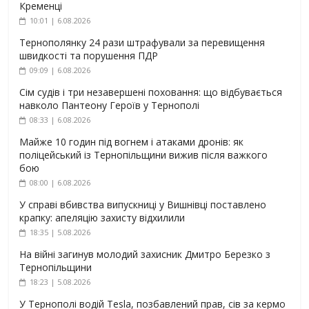
Кременці
10:01 | 6.08.2026
Тернополянку 24 рази штрафували за перевищення
швидкості та порушення ПДР
09:09 | 6.08.2026
Сім судів і три незавершені поховання: що відбувається
навколо Пантеону Героїв у Тернополі
08:33 | 6.08.2026
Майже 10 годин під вогнем і атаками дронів: як
поліцейський із Тернопільщини вижив після важкого
бою
08:00 | 6.08.2026
У справі вбивства випускниці у Вишнівці поставлено
крапку: апеляцію захисту відхилили
18:35 | 5.08.2026
На війні загинув молодий захисник Дмитро Березко з
Тернопільщини
18:23 | 5.08.2026
У Тернополі водій Tesla, позбавлений прав, сів за кермо