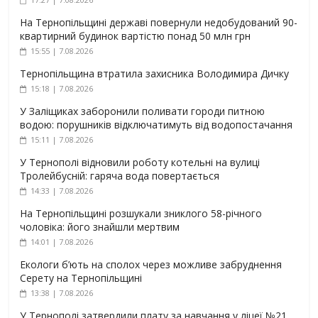
На Тернопільщині державі повернули недобудований 90-
квартирний будинок вартістю понад 50 млн грн
15:55 | 7.08.2026
Тернопільщина втратила захисника Володимира Дичку
15:18 | 7.08.2026
У Заліщиках заборонили поливати городи питною
водою: порушників відключатимуть від водопостачання
15:11 | 7.08.2026
У Тернополі відновили роботу котельні на вулиці
Тролейбусній: гаряча вода повертається
14:33 | 7.08.2026
На Тернопільщині розшукали зниклого 58-річного
чоловіка: його знайшли мертвим
14:01 | 7.08.2026
Екологи б’ють на сполох через можливе забруднення
Серету на Тернопільщині
13:38 | 7.08.2026
У Тернополі затвердили плату за навчання у ліцеї №21