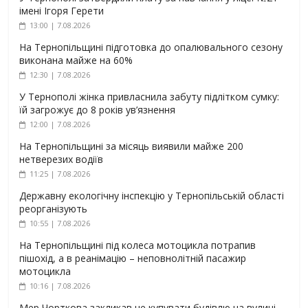
імені Ігоря Герети
13:00 | 7.08.2026
На Тернопільщині підготовка до опалювального сезону
виконана майже на 60%
12:30 | 7.08.2026
У Тернополі жінка привласнила забуту підлітком сумку:
їй загрожує до 8 років ув’язнення
12:00 | 7.08.2026
На Тернопільщині за місяць виявили майже 200
нетверезих водіїв
11:25 | 7.08.2026
Державну екологічну інспекцію у Тернопільській області
реорганізують
10:55 | 7.08.2026
На Тернопільщині під колеса мотоцикла потрапив
пішохід, а в реанімацію – неповнолітній пасажир
мотоцикла
10:16 | 7.08.2026
Мер Чорткова закликав не купувати будівлю на вулиці