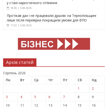
у стані наркотичного сп’яніння
18:00 | 5.08.2026
Протікав дах і не працювали душові: на Тернопільщині
лише після перевірки покращили умови для ВПО
17:22 | 5.08.2026
Архів статей
Серпень 2026
Пн
Вт
Ср
Чт
Пт
Сб
Нд
1
2
3
4
5
6
7
8
9
10
11
12
13
14
15
16