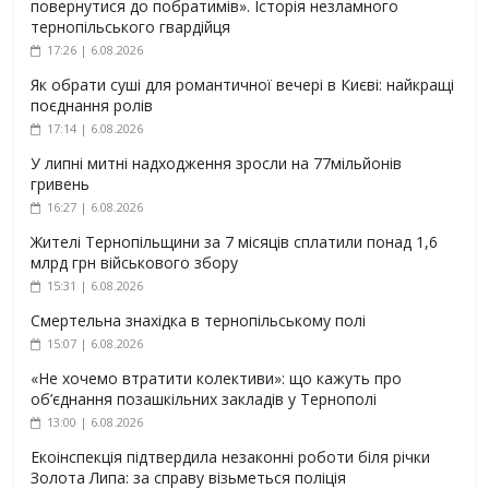
повернутися до побратимів». Історія незламного
тернопільського гвардійця
17:26 | 6.08.2026
Як обрати суші для романтичної вечері в Києві: найкращі
поєднання ролів
17:14 | 6.08.2026
У липні митні надходження зросли на 77мільйонів
гривень
16:27 | 6.08.2026
Жителі Тернопільщини за 7 місяців сплатили понад 1,6
млрд грн військового збору
15:31 | 6.08.2026
Смертельна знахідка в тернопільському полі
15:07 | 6.08.2026
«Не хочемо втратити колективи»: що кажуть про
об’єднання позашкільних закладів у Тернополі
13:00 | 6.08.2026
Екоінспекція підтвердила незаконні роботи біля річки
Золота Липа: за справу візьметься поліція