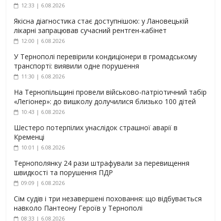
12:33 | 6.08.2026
Якісна діагностика стає доступнішою: у Лановецькій
лікарні запрацював сучасний рентген-кабінет
12:00 | 6.08.2026
У Тернополі перевірили кондиціонери в громадському
транспорті: виявили одне порушення
11:30 | 6.08.2026
На Тернопільщині провели військово-патріотичний табір
«Легіонер»: до вишколу долучилися близько 100 дітей
10:43 | 6.08.2026
Шестеро потерпілих унаслідок страшної аварії в
Кременці
10:01 | 6.08.2026
Тернополянку 24 рази штрафували за перевищення
швидкості та порушення ПДР
09:09 | 6.08.2026
Сім судів і три незавершені поховання: що відбувається
навколо Пантеону Героїв у Тернополі
08:33 | 6.08.2026