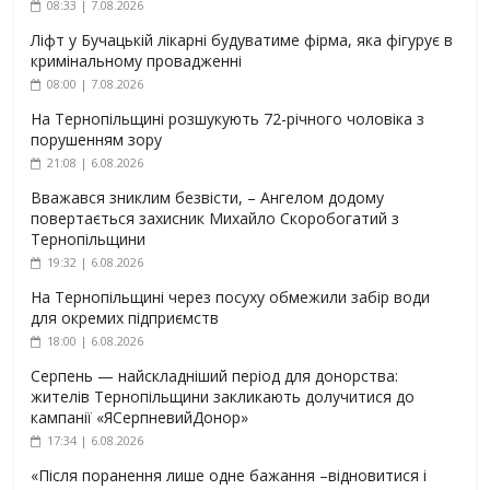
08:33 | 7.08.2026
Ліфт у Бучацькій лікарні будуватиме фірма, яка фігурує в
кримінальному провадженні
08:00 | 7.08.2026
На Тернопільщині розшукують 72-річного чоловіка з
порушенням зору
21:08 | 6.08.2026
Вважався зниклим безвісти, – Ангелом додому
повертається захисник Михайло Скоробогатий з
Тернопільщини
19:32 | 6.08.2026
На Тернопільщині через посуху обмежили забір води
для окремих підприємств
18:00 | 6.08.2026
Серпень — найскладніший період для донорства:
жителів Тернопільщини закликають долучитися до
кампанії «ЯСерпневийДонор»
17:34 | 6.08.2026
«Після поранення лише одне бажання –відновитися і