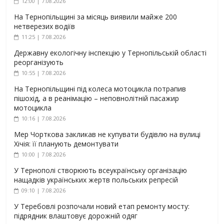
12:00 | 7.08.2026
На Тернопільщині за місяць виявили майже 200
нетверезих водіїв
11:25 | 7.08.2026
Державну екологічну інспекцію у Тернопільській області
реорганізують
10:55 | 7.08.2026
На Тернопільщині під колеса мотоцикла потрапив
пішохід, а в реанімацію – неповнолітній пасажир
мотоцикла
10:16 | 7.08.2026
Мер Чорткова закликав не купувати будівлю на вулиці
Хічія: її планують демонтувати
10:00 | 7.08.2026
У Тернополі створюють всеукраїнську організацію
нащадків українських жертв польських репресій
09:10 | 7.08.2026
У Теребовлі розпочали новий етап ремонту мосту:
підрядник влаштовує дорожній одяг