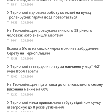
15:11 | 7.08.2026
У Тернополі відновили роботу котельні на вулиці
Тролейбусній: гаряча вода повертається
14:33 | 7.08.2026
На Тернопільщині розшукали зниклого 58-річного
чоловіка: його знайшли мертвим
14:01 | 7.08.2026
Екологи б’ють на сполох через можливе забруднення
Серету на Тернопільщині
13:38 | 7.08.2026
У Тернополі затвердили плату за навчання у ліцеї №21
імені Ігоря Герети
13:00 | 7.08.2026
На Тернопільщині підготовка до опалювального сезону
виконана майже на 60%
12:30 | 7.08.2026
У Тернополі жінка привласнила забуту підлітком сумку:
їй загрожує до 8 років ув’язнення