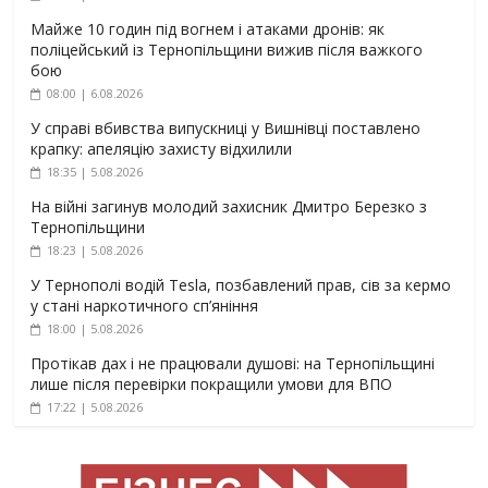
Майже 10 годин під вогнем і атаками дронів: як
поліцейський із Тернопільщини вижив після важкого
бою
08:00 | 6.08.2026
У справі вбивства випускниці у Вишнівці поставлено
крапку: апеляцію захисту відхилили
18:35 | 5.08.2026
На війні загинув молодий захисник Дмитро Березко з
Тернопільщини
18:23 | 5.08.2026
У Тернополі водій Tesla, позбавлений прав, сів за кермо
у стані наркотичного сп’яніння
18:00 | 5.08.2026
Протікав дах і не працювали душові: на Тернопільщині
лише після перевірки покращили умови для ВПО
17:22 | 5.08.2026