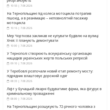
реорганізують
10:55 | 7.08.2026
На Тернопільщині під колеса мотоцикла потрапив
пішохід, а в реанімацію – неповнолітній пасажир
мотоцикла
10:16 | 7.08.2026
Мер Чорткова закликав не купувати будівлю на вулиці
Хічія: її планують демонтувати
10:00 | 7.08.2026
У Тернополі створюють всеукраїнську організацію
нащадків українських жертв польських репресій
09:10 | 7.08.2026
У Теребовлі розпочали новий етап ремонту мосту:
підрядник влаштовує дорожній одяг
08:33 | 7.08.2026
Ліфт у Бучацькій лікарні будуватиме фірма, яка фігурує в
кримінальному провадженні
08:00 | 7.08.2026
На Тернопільщині розшукують 72-річного чоловіка з