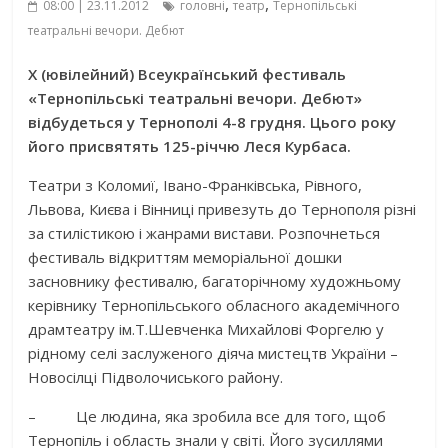
,
,
08:00 | 23.11.2012
головні
театр
Тернопільські
театральні вечори. Дебют
Х (ювілейний) Всеукраїнський фестиваль
«Тернопільські театральні вечори. Дебют»
відбудеться у Тернополі 4-8 грудня. Цього року
його присвятять 125-річчю Леся Курбаса.
Театри з Коломиї, Івано-Франківська, Рівного,
Львова, Києва і Вінниці привезуть до Тернополя різні
за стилістикою і жанрами вистави. Розпочнеться
фестиваль відкриттям меморіальної дошки
засновнику фестивалю, багаторічному художньому
керівнику Тернопільського обласного академічного
драмтеатру ім.Т.Шевченка Михайлові Форгелю у
рідному селі заслуженого діяча мистецтв України –
Новосілці Підволочиського району.
– Це людина, яка зробила все для того, щоб
Тернопіль і область знали у світі. Його зусиллями