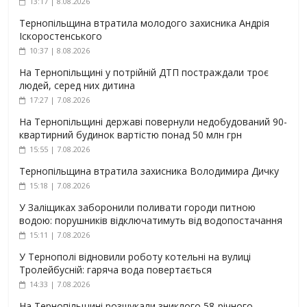
13:17 | 8.08.2026
Тернопільщина втратила молодого захисника Андрія
Іскоростенського
10:37 | 8.08.2026
На Тернопільщині у потрійній ДТП постраждали троє
людей, серед них дитина
17:27 | 7.08.2026
На Тернопільщині державі повернули недобудований 90-
квартирний будинок вартістю понад 50 млн грн
15:55 | 7.08.2026
Тернопільщина втратила захисника Володимира Дичку
15:18 | 7.08.2026
У Заліщиках заборонили поливати городи питною
водою: порушників відключатимуть від водопостачання
15:11 | 7.08.2026
У Тернополі відновили роботу котельні на вулиці
Тролейбусній: гаряча вода повертається
14:33 | 7.08.2026
На Тернопільщині розшукали зниклого 58-річного