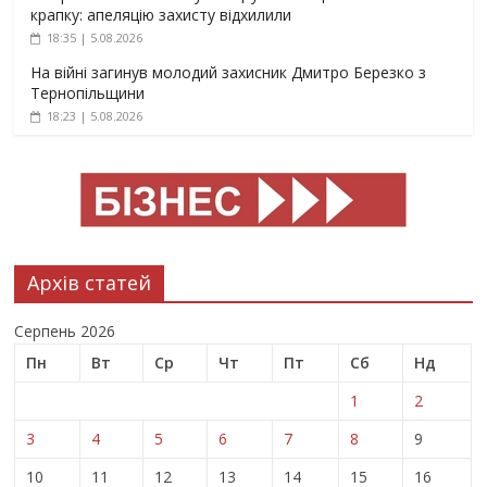
крапку: апеляцію захисту відхилили
18:35 | 5.08.2026
На війні загинув молодий захисник Дмитро Березко з
Тернопільщини
18:23 | 5.08.2026
Архів статей
Серпень 2026
Пн
Вт
Ср
Чт
Пт
Сб
Нд
1
2
3
4
5
6
7
8
9
10
11
12
13
14
15
16