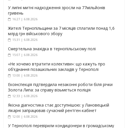
У липні митні надходження зросли на 77мільйонів
гривень
16:27 | 6.08.2026
Жителі Тернопільщини за 7 місяців сплатили понад 1,6
млрд грн військового збору
15:31 | 6.08.2026
Смертельна знахідка в тернопільському полі
15:07 | 6.08.2026
«Не хочемо втратити колективи»: що кажуть про
об’єднання позашкільних закладів у Тернополі
13:00 | 6.08.2026
Екоінспекція підтвердила незаконні роботи біля річки
Золота Липа: за справу візьметься поліція
12:33 | 6.08.2026
Якісна діагностика стає доступнішою: у Лановецькій
лікарні запрацював сучасний рентген-кабінет
12:00 | 6.08.2026
У Тернополі перевірили кондиціонери в громадському