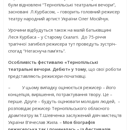
були відновлені “Тернопільські театральні вечори”,
засновані Л.Курбасом, – говорить головний режисер
театру народний артист України Олег Мосійчук.
Урочини відбудуться також на малій батьківщині
Леся Курбаса – у Старому Скалаті. До 75-річчя
трагічної загибелі режисера тут проведуть зустріч-
спогад “Негаснуча пам’ять”.
Особливість фестивалю «Тернопільські
театральні вечори. Дебют» у тому
, що свої роботи
представляють режисери-початківці.
– У цьому випадку оцінюється режисер – його
концепція, вирішення, потрактування твору. Це –
перше. Друге – будуть оцінювати молодих людей, –
розповідає режисер Тернопільського обласного
драмтеатру ім.Т.Шевченка заслужений діяч мистецтв
України В’ячеслав Жила. –
Моя біографія
режисерська так і починалась – із фестивалів.