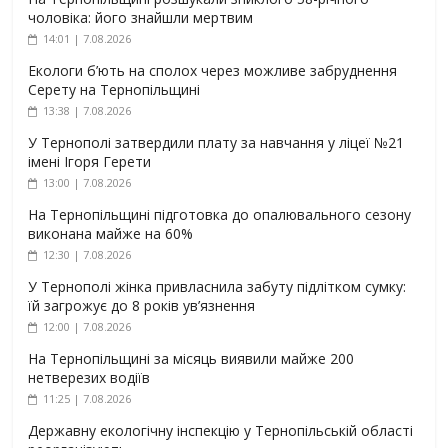
чоловіка: його знайшли мертвим
14:01 | 7.08.2026
Екологи б’ють на сполох через можливе забруднення
Серету на Тернопільщині
13:38 | 7.08.2026
У Тернополі затвердили плату за навчання у ліцеї №21
імені Ігоря Герети
13:00 | 7.08.2026
На Тернопільщині підготовка до опалювального сезону
виконана майже на 60%
12:30 | 7.08.2026
У Тернополі жінка привласнила забуту підлітком сумку:
їй загрожує до 8 років ув’язнення
12:00 | 7.08.2026
На Тернопільщині за місяць виявили майже 200
нетверезих водіїв
11:25 | 7.08.2026
Державну екологічну інспекцію у Тернопільській області