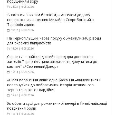
порушенням зору
21:08 | 6.08.2026
Вважався зниклим безвісти, – Ангелом додому
повертається захисник Михайло Скоробогатий з
Тернопільщини
19:32 | 6.08.2026
На Тернопільщині через посуху обмежили забір води
для окремих підприємств
18:00 | 6.08.2026
Серпень — найскладніший період для донорства:
жителів Тернопільщини закликають долучитися до
кампанії «ЯСерпневийДонор»
17:34 | 6.08.2026
«Після поранення лише одне бажання –відновитися і
повернутися до побратимів». Історія незламного
тернопільського гвардійця
17:26 | 6.08.2026
Як обрати суші для романтичної вечері в Києві: найкращі
поєднання ролів
17:14 | 6.08.2026