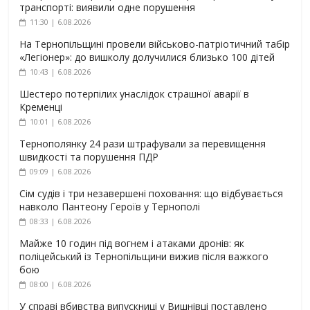
транспорті: виявили одне порушення
11:30 | 6.08.2026
На Тернопільщині провели військово-патріотичний табір
«Легіонер»: до вишколу долучилися близько 100 дітей
10:43 | 6.08.2026
Шестеро потерпілих унаслідок страшної аварії в
Кременці
10:01 | 6.08.2026
Тернополянку 24 рази штрафували за перевищення
швидкості та порушення ПДР
09:09 | 6.08.2026
Сім судів і три незавершені поховання: що відбувається
навколо Пантеону Героїв у Тернополі
08:33 | 6.08.2026
Майже 10 годин під вогнем і атаками дронів: як
поліцейський із Тернопільщини вижив після важкого
бою
08:00 | 6.08.2026
У справі вбивства випускниці у Вишнівці поставлено