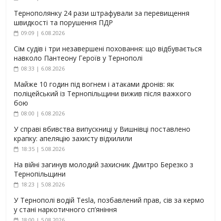
Тернополянку 24 рази штрафували за перевищення
швидкості та порушення ПДР
09:09 | 6.08.2026
Сім судів і три незавершені поховання: що відбувається
навколо Пантеону Героїв у Тернополі
08:33 | 6.08.2026
Майже 10 годин під вогнем і атаками дронів: як
поліцейський із Тернопільщини вижив після важкого
бою
08:00 | 6.08.2026
У справі вбивства випускниці у Вишнівці поставлено
крапку: апеляцію захисту відхилили
18:35 | 5.08.2026
На війні загинув молодий захисник Дмитро Березко з
Тернопільщини
18:23 | 5.08.2026
У Тернополі водій Tesla, позбавлений прав, сів за кермо
у стані наркотичного сп’яніння
18:00 | 5.08.2026