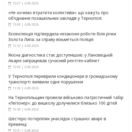
15:07 | 6.08.2026
«Не хочемо втратити колективи»: що кажуть про
об’єднання позашкільних закладів у Тернополі
13:00 | 6.08.2026
Екоінспекція підтвердила незаконні роботи біля річки
Золота Липа: за справу візьметься поліція
12:33 | 6.08.2026
Якісна діагностика стає доступнішою: у Лановецькій
лікарні запрацював сучасний рентген-кабінет
12:00 | 6.08.2026
У Тернополі перевірили кондиціонери в громадському
транспорті: виявили одне порушення
11:30 | 6.08.2026
На Тернопільщині провели військово-патріотичний табір
«Легіонер»: до вишколу долучилися близько 100 дітей
10:43 | 6.08.2026
Шестеро потерпілих унаслідок страшної аварії в
Кременці
10:01 | 6.08.2026