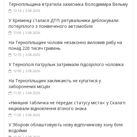
Тернопільщина втратила захисника Володимира Вельму
13:14 | 5.08.2026
У Кременці сталася ДТП: рятувальники деблокували
потерпілого з понівеченого автомобіля
13:09 | 5.08.2026
На Тернопільщині чоловік незаконно виловив рибу на
понад 220 тисяч гривень
12:33 | 5.08.2026
У Тернополі патрульні затримали підозрілого чоловіка
12:00 | 5.08.2026
На Тернопільщині закликають не купатися у
заборонених місцях
11:30 | 5.08.2026
«Нинішня табличка не передає статусу міста»: у Скалаті
ініціювали відновлення в’їзного знака
11:00 | 5.08.2026
У Зборові облаштовують нову відпочинкову зону біля
водойми
10:30 | 5.08.2026