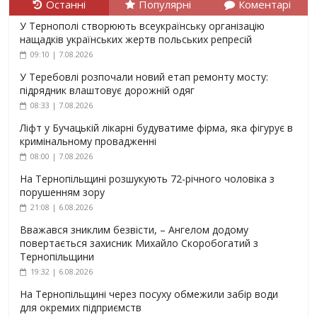
Останні
Популярні
Коментарі
У Тернополі створюють всеукраїнську організацію
нащадків українських жертв польських репресій
09:10 | 7.08.2026
У Теребовлі розпочали новий етап ремонту мосту:
підрядник влаштовує дорожній одяг
08:33 | 7.08.2026
Ліфт у Бучацькій лікарні будуватиме фірма, яка фігурує в
кримінальному провадженні
08:00 | 7.08.2026
На Тернопільщині розшукують 72-річного чоловіка з
порушенням зору
21:08 | 6.08.2026
Вважався зниклим безвісти, – Ангелом додому
повертається захисник Михайло Скоробогатий з
Тернопільщини
19:32 | 6.08.2026
На Тернопільщині через посуху обмежили забір води
для окремих підприємств