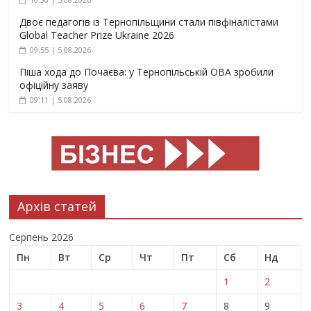
Двоє педагогів із Тернопільщини стали півфіналістами
Global Teacher Prize Ukraine 2026
09:55 | 5.08.2026
Піша хода до Почаєва: у Тернопільській ОВА зробили
офіційну заяву
09:11 | 5.08.2026
Архів статей
Серпень 2026
Пн
Вт
Ср
Чт
Пт
Сб
Нд
1
2
3
4
5
6
7
8
9