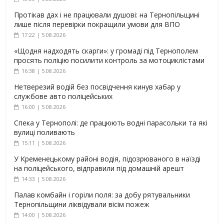
Протікав дах і не працювали душові: на Тернопільщині
лише після перевірки покращили умови для ВПО
17:22 | 5.08.2026
«Щодня надходять скарги»: у громаді під Тернополем
просять поліцію посилити контроль за мотоциклістами
16:38 | 5.08.2026
Нетверезий водій без посвідчення кинув хабар у
службове авто поліцейських
16:00 | 5.08.2026
Спека у Тернополі: де працюють водні парасольки та які
вулиці поливають
15:11 | 5.08.2026
У Кременецькому районі водія, підозрюваного в наїзді
на поліцейського, відправили під домашній арешт
14:33 | 5.08.2026
Палав комбайн і горіли поля: за добу рятувальники
Тернопільщини ліквідували вісім пожеж
14:00 | 5.08.2026