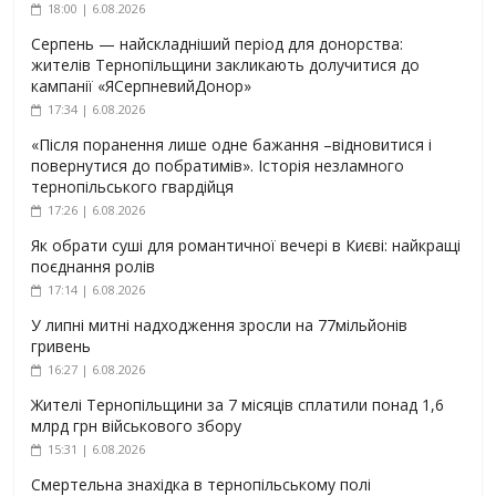
18:00 | 6.08.2026
Серпень — найскладніший період для донорства:
жителів Тернопільщини закликають долучитися до
кампанії «ЯСерпневийДонор»
17:34 | 6.08.2026
«Після поранення лише одне бажання –відновитися і
повернутися до побратимів». Історія незламного
тернопільського гвардійця
17:26 | 6.08.2026
Як обрати суші для романтичної вечері в Києві: найкращі
поєднання ролів
17:14 | 6.08.2026
У липні митні надходження зросли на 77мільйонів
гривень
16:27 | 6.08.2026
Жителі Тернопільщини за 7 місяців сплатили понад 1,6
млрд грн військового збору
15:31 | 6.08.2026
Смертельна знахідка в тернопільському полі