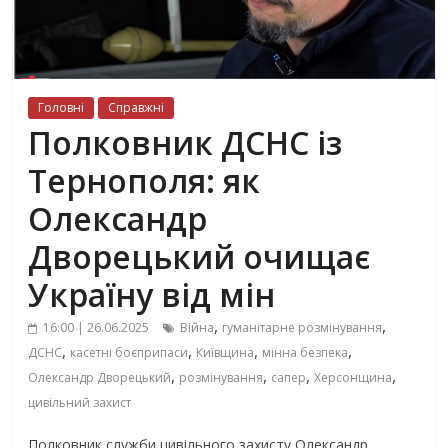
Головні
Справжні
Полковник ДСНС із
Тернополя: як
Олександр
Дворецький очищає
Україну від мін
,
,
16:00 | 26.06.2025
Війна
гуманітарне розмінування
,
,
,
,
ДСНС
касетні боєприпаси
Київщина
мінна безпека
,
,
,
,
Олександр Дворецький
розмінування
сапер
Херсонщина
цивільний захист
Полковник служби цивільного захисту Олександр