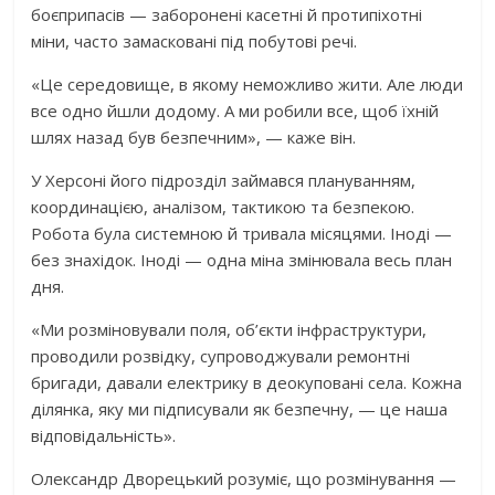
боєприпасів — заборонені касетні й протипіхотні
міни, часто замасковані під побутові речі.
«Це середовище, в якому неможливо жити. Але люди
все одно йшли додому. А ми робили все, щоб їхній
шлях назад був безпечним», — каже він.
У Херсоні його підрозділ займався плануванням,
координацією, аналізом, тактикою та безпекою.
Робота була системною й тривала місяцями. Іноді —
без знахідок. Іноді — одна міна змінювала весь план
дня.
«Ми розміновували поля, об’єкти інфраструктури,
проводили розвідку, супроводжували ремонтні
бригади, давали електрику в деокуповані села. Кожна
ділянка, яку ми підписували як безпечну, — це наша
відповідальність».
Олександр Дворецький розуміє, що розмінування —