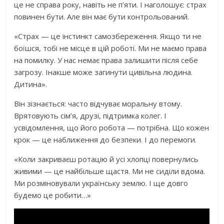
це не справа року, навіть не п’яти. І наголошує: страх
повинен бути. Але він має бути контрольований.
«Страх — це інстинкт самозбереження. Якщо ти не
боїшся, тобі не місце в цій роботі. Ми не маємо права
на помилку. У нас немає права залишити після себе
загрозу. Інакше може загинути цивільна людина.
Дитина».
Він зізнається: часто відчуває моральну втому.
Врятовують сім’я, друзі, підтримка колег. І
усвідомлення, що його робота — потрібна. Що кожен
крок — це наближення до безпеки. І до перемоги.
«Коли закриваєш ротацію й усі хлопці повернулись
живими — це найбільше щастя. Ми не сиділи вдома.
Ми розміновували українську землю. І ще довго
будемо це робити…»