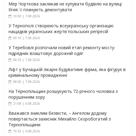
Мер Чорткова закликав не купувати будівлю на вулиці
Хічія: її планують демонтувати
10:00 | 7.08.2026
У Тернополі створюють всеукраїнську організацію
нащадків українських жертв польських репресій
09:10 | 7.08.2026
У Теребовлі розпочали новий етап ремонту мосту:
підрядник влаштовує дорожній одяг
08:33 | 7.08.2026
Ліфт у Бучацькій лікарні будуватиме фірма, яка фігурує в
кримінальному провадженні
08:00 | 7.08.2026
На Тернопільщині розшукують 72-річного чоловіка з
порушенням зору
21:08 | 6.08.2026
Вважався зниклим безвісти, – Ангелом додому
повертається захисник Михайло Скоробогатий з
Тернопільщини
19:32 | 6.08.2026