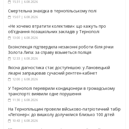
15:31 | 6.08.2026
Смертельна знахідка в тернопільському полі
15:07 | 6.08.2026
«Не хочемо втратити колективи»: що кажуть про
об’єднання позашкільних закладів у Тернополі
13:00 | 6.08.2026
Екоінспекція підтвердила незаконні роботи біля річки
Золота Липа: за справу візьметься поліція
12:33 | 6.08.2026
Якісна діагностика стає доступнішою: у Лановецькій
лікарні запрацював сучасний рентген-кабінет
12:00 | 6.08.2026
У Тернополі перевірили кондиціонери в громадському
транспорті: виявили одне порушення
11:30 | 6.08.2026
На Тернопільщині провели військово-патріотичний табір
«Легіонер»: до вишколу долучилися близько 100 дітей
10:43 | 6.08.2026