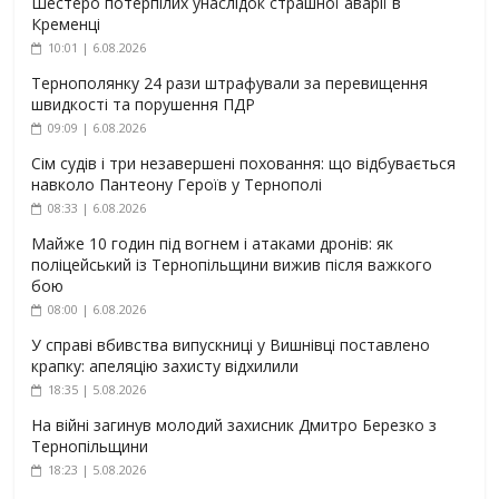
Шестеро потерпілих унаслідок страшної аварії в
Кременці
10:01 | 6.08.2026
Тернополянку 24 рази штрафували за перевищення
швидкості та порушення ПДР
09:09 | 6.08.2026
Сім судів і три незавершені поховання: що відбувається
навколо Пантеону Героїв у Тернополі
08:33 | 6.08.2026
Майже 10 годин під вогнем і атаками дронів: як
поліцейський із Тернопільщини вижив після важкого
бою
08:00 | 6.08.2026
У справі вбивства випускниці у Вишнівці поставлено
крапку: апеляцію захисту відхилили
18:35 | 5.08.2026
На війні загинув молодий захисник Дмитро Березко з
Тернопільщини
18:23 | 5.08.2026