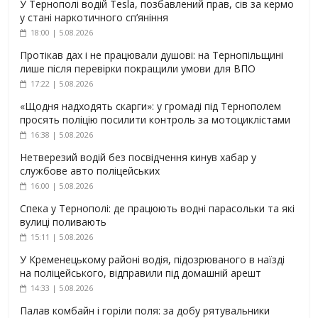
У Тернополі водій Tesla, позбавлений прав, сів за кермо
у стані наркотичного сп’яніння
18:00 | 5.08.2026
Протікав дах і не працювали душові: на Тернопільщині
лише після перевірки покращили умови для ВПО
17:22 | 5.08.2026
«Щодня надходять скарги»: у громаді під Тернополем
просять поліцію посилити контроль за мотоциклістами
16:38 | 5.08.2026
Нетверезий водій без посвідчення кинув хабар у
службове авто поліцейських
16:00 | 5.08.2026
Спека у Тернополі: де працюють водні парасольки та які
вулиці поливають
15:11 | 5.08.2026
У Кременецькому районі водія, підозрюваного в наїзді
на поліцейського, відправили під домашній арешт
14:33 | 5.08.2026
Палав комбайн і горіли поля: за добу рятувальники