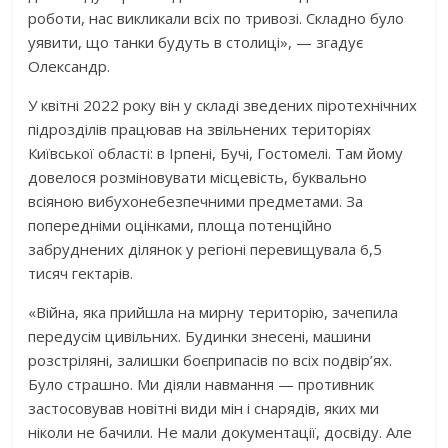
роботи, нас викликали всіх по тривозі. Складно було
уявити, що танки будуть в столиці», — згадує
Олександр.
У квітні 2022 року він у складі зведених піротехнічних
підрозділів працював на звільнених територіях
Київської області: в Ірпені, Бучі, Гостомелі. Там йому
довелося розміновувати місцевість, буквально
всіяною вибухонебезпечними предметами. За
попередніми оцінками, площа потенційно
забруднених ділянок у регіоні перевищувала 6,5
тисяч гектарів.
«Війна, яка прийшла на мирну територію, зачепила
передусім цивільних. Будинки знесені, машини
розстріляні, залишки боєприпасів по всіх подвір’ях.
Було страшно. Ми діяли навмання — противник
застосовував новітні види мін і снарядів, яких ми
ніколи не бачили. Не мали документації, досвіду. Але