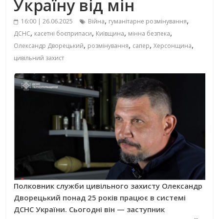
Україну від мін
,
,
16:00 | 26.06.2025
Війна
гуманітарне розмінування
,
,
,
,
ДСНС
касетні боєприпаси
Київщина
мінна безпека
,
,
,
,
Олександр Дворецький
розмінування
сапер
Херсонщина
цивільний захист
Полковник служби цивільного захисту Олександр
Дворецький понад 25 років працює в системі
ДСНС України. Сьогодні він — заступник