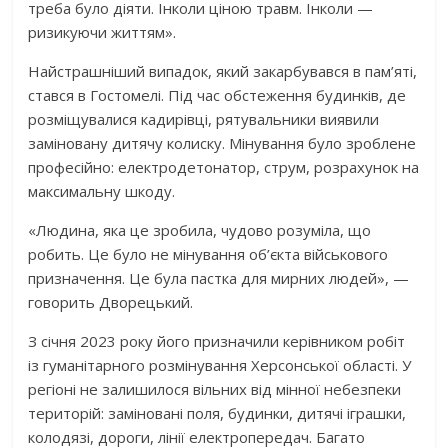
треба було діяти. Інколи ціною травм. Інколи —
ризикуючи життям».
Найстрашніший випадок, який закарбувався в пам’яті,
стався в Гостомелі. Під час обстеження будинків, де
розміщувалися кадирівці, рятувальники виявили
заміновану дитячу колиску. Мінування було зроблене
професійно: електродетонатор, струм, розрахунок на
максимальну шкоду.
«Людина, яка це зробила, чудово розуміла, що
робить. Це було не мінування об’єкта військового
призначення. Це була пастка для мирних людей», —
говорить Дворецький.
З січня 2023 року його призначили керівником робіт
із гуманітарного розмінування Херсонської області. У
регіоні не залишилося вільних від мінної небезпеки
територій: заміновані поля, будинки, дитячі іграшки,
колодязі, дороги, лінії електропередач. Багато