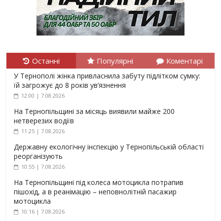
Останні
Популярні
Коментарі
У Тернополі жінка привласнила забуту підлітком сумку:
їй загрожує до 8 років ув’язнення
12:00 | 7.08.2026
На Тернопільщині за місяць виявили майже 200
нетверезих водіїв
11:25 | 7.08.2026
Державну екологічну інспекцію у Тернопільській області
реорганізують
10:55 | 7.08.2026
На Тернопільщині під колеса мотоцикла потрапив
пішохід, а в реанімацію – неповнолітній пасажир
мотоцикла
10:16 | 7.08.2026