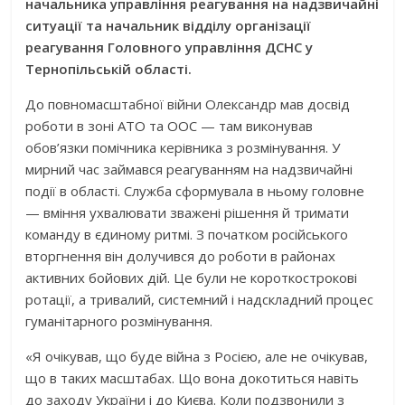
начальника управління реагування на надзвичайні
ситуації та начальник відділу організації
реагування Головного управління ДСНС у
Тернопільській області.
До повномасштабної війни Олександр мав досвід
роботи в зоні АТО та ООС — там виконував
обов’язки помічника керівника з розмінування. У
мирний час займався реагуванням на надзвичайні
події в області. Служба сформувала в ньому головне
— вміння ухвалювати зважені рішення й тримати
команду в єдиному ритмі. З початком російського
вторгнення він долучився до роботи в районах
активних бойових дій. Це були не короткострокові
ротації, а тривалий, системний і надскладний процес
гуманітарного розмінування.
«Я очікував, що буде війна з Росією, але не очікував,
що в таких масштабах. Що вона докотиться навіть
до заходу України і до Києва. Коли подзвонили з