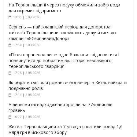
На Тернопільщині через посуху обмежили забір води
для окремих підприємств
18:00 | 6.08.2026
Серпень — найскладніший період для донорства:
жителів Тернопільщини закликають долучитися до
кампанії «ЯСерпневийДонор»
17:34 | 6.08.2026
«Після поранення лише одне бажання –відновитися і
повернутися до побратимів». Історія незламного
тернопільського гвардійця
17:26 | 6.08.2026
Як обрати суші для романтичної вечері в Києві: найкращі
поєднання ролів
17:14 | 6.08.2026
У липні митні надходження зросли на 77мільйонів
гривень
16:27 | 6.08.2026
Жителі Тернопільщини за 7 місяців сплатили понад 1,6
млрд грн військового збору