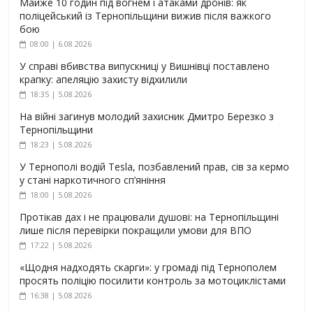
Майже 10 годин під вогнем і атаками дронів: як
поліцейський із Тернопільщини вижив після важкого
бою
08:00 | 6.08.2026
У справі вбивства випускниці у Вишнівці поставлено
крапку: апеляцію захисту відхилили
18:35 | 5.08.2026
На війні загинув молодий захисник Дмитро Березко з
Тернопільщини
18:23 | 5.08.2026
У Тернополі водій Tesla, позбавлений прав, сів за кермо
у стані наркотичного сп’яніння
18:00 | 5.08.2026
Протікав дах і не працювали душові: на Тернопільщині
лише після перевірки покращили умови для ВПО
17:22 | 5.08.2026
«Щодня надходять скарги»: у громаді під Тернополем
просять поліцію посилити контроль за мотоциклістами
16:38 | 5.08.2026