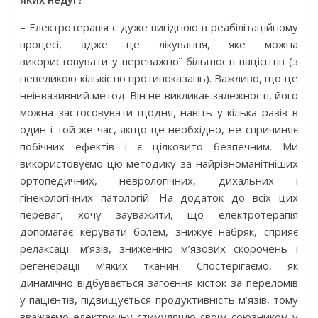
– Електротерапія є дуже вигідною в реабілітаційному
процесі, адже це лікування, яке можна
використовувати у переважної більшості пацієнтів (з
невеликою кількістю протипоказань). Важливо, що це
неінвазивний метод. Він не викликає залежності, його
можна застосовувати щодня, навіть у кілька разів в
один і той же час, якщо це необхідно, не спричиняє
побічних ефектів і є цілковито безпечним. Ми
використовуємо цю методику за найрізноманітніших
ортопедичних, неврологічних, дихальних і
гінекологічних патологій. На додаток до всіх цих
переваг, хочу зауважити, що електротерапія
допомагає керувати болем, знижує набряк, сприяє
релаксації м’язів, зниженню м’язових скорочень і
регенерації м’яких тканин. Спостерігаємо, як
динамічно відбувається загоєння кісток за переломів
у пацієнтів, підвищується продуктивність м’язів, тому
вважаємо електричну стимуляцію своїм союзником у