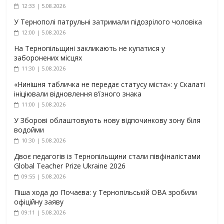
12:33 | 5.08.2026
У Тернополі патрульні затримали підозрілого чоловіка
12:00 | 5.08.2026
На Тернопільщині закликають не купатися у
заборонених місцях
11:30 | 5.08.2026
«Нинішня табличка не передає статусу міста»: у Скалаті
ініціювали відновлення в’їзного знака
11:00 | 5.08.2026
У Зборові облаштовують нову відпочинкову зону біля
водойми
10:30 | 5.08.2026
Двоє педагогів із Тернопільщини стали півфіналістами
Global Teacher Prize Ukraine 2026
09:55 | 5.08.2026
Піша хода до Почаєва: у Тернопільській ОВА зробили
офіційну заяву
09:11 | 5.08.2026