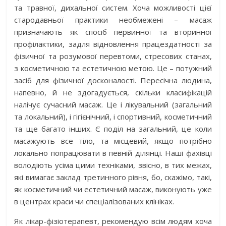
та травної, дихальної систем. Хоча можливості цієї
стародавньої практики необмежені – масаж
призначають як спосіб первинної та вторинної
профілактики, задля відновлення працездатності за
фізичної та розумової перевтоми, стресових станах,
з косметичною та естетичною метою. Це – потужний
засіб для фізичної досконалості. Пересічна людина,
напевно, й не здогадується, скільки класифікацій
налічує сучасний масаж. Це і лікувальний (загальний
та локальний), і гігієнічний, і спортивний, косметичний
та ще багато інших. Є поділ на загальний, це коли
масажують все тіло, та місцевий, якщо потрібно
локально попрацювати в певній ділянці. Наші фахівці
володіють усіма цими техніками, звісно, в тих межах,
які вимагає заклад третинного рівня, бо, скажімо, такі,
як косметичний чи естетичний масаж, виконують уже
в центрах краси чи спеціалізованих клініках.
Як лікар-фізіотерапевт, рекомендую всім людям хоча