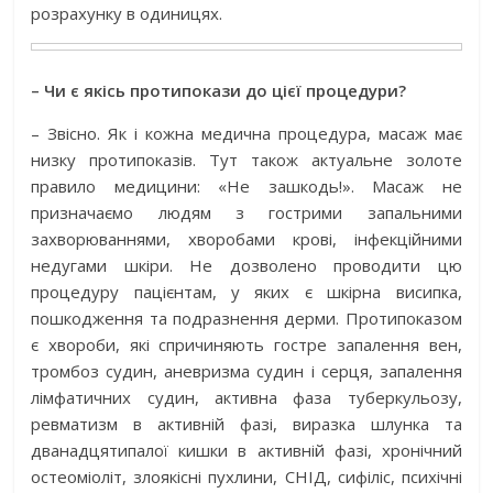
розрахунку в одиницях.
– Чи є якісь протипокази до цієї процедури?
– Звісно. Як і кожна медична процедура, масаж має
низку протипоказів. Тут також актуальне золоте
правило медицини: «Не зашкодь!». Масаж не
призначаємо людям з гострими запальними
захворюваннями, хворобами крові, інфекційними
недугами шкіри. Не дозволено проводити цю
процедуру пацієнтам, у яких є шкірна висипка,
пошкодження та подразнення дерми. Протипоказом
є хвороби, які спричиняють гостре запалення вен,
тромбоз судин, аневризма судин і серця, запалення
лімфатичних судин, активна фаза туберкульозу,
ревматизм в активній фазі, виразка шлунка та
дванадцятипалої кишки в активній фазі, хронічний
остеоміоліт, злоякісні пухлини, СНІД, сифіліс, психічні