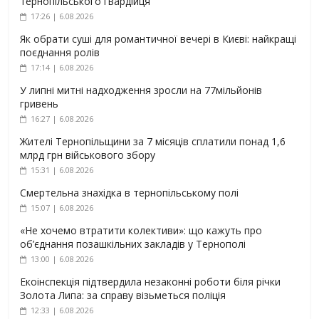
тернопільського гвардійця
17:26 | 6.08.2026
Як обрати суші для романтичної вечері в Києві: найкращі
поєднання ролів
17:14 | 6.08.2026
У липні митні надходження зросли на 77мільйонів
гривень
16:27 | 6.08.2026
Жителі Тернопільщини за 7 місяців сплатили понад 1,6
млрд грн військового збору
15:31 | 6.08.2026
Смертельна знахідка в тернопільському полі
15:07 | 6.08.2026
«Не хочемо втратити колективи»: що кажуть про
об’єднання позашкільних закладів у Тернополі
13:00 | 6.08.2026
Екоінспекція підтвердила незаконні роботи біля річки
Золота Липа: за справу візьметься поліція
12:33 | 6.08.2026