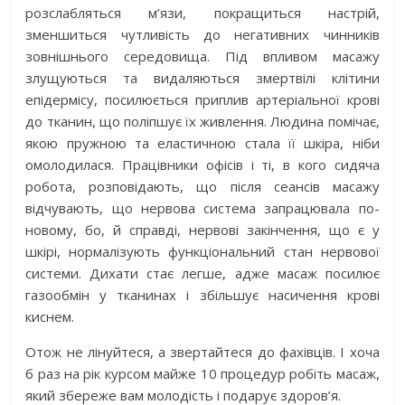
розслабляться м’язи, покращиться настрій,
зменшиться чутливість до негативних чинників
зовнішнього середовища. Під впливом масажу
злущуються та видаляються змертвілі клітини
епідермісу, посилюється приплив артеріальної крові
до тканин, що поліпшує їх живлення. Людина помічає,
якою пружною та еластичною стала її шкіра, ніби
омолодилася. Працівники офісів і ті, в кого сидяча
робота, розповідають, що після сеансів масажу
відчувають, що нервова система запрацювала по-
новому, бо, й справді, нервові закінчення, що є у
шкірі, нормалізують функціональний стан нервової
системи. Дихати стає легше, адже масаж посилює
газообмін у тканинах і збільшує насичення крові
киснем.
Отож не лінуйтеся, а звертайтеся до фахівців. І хоча
б раз на рік курсом майже 10 процедур робіть масаж,
який збереже вам молодість і подарує здоров’я.