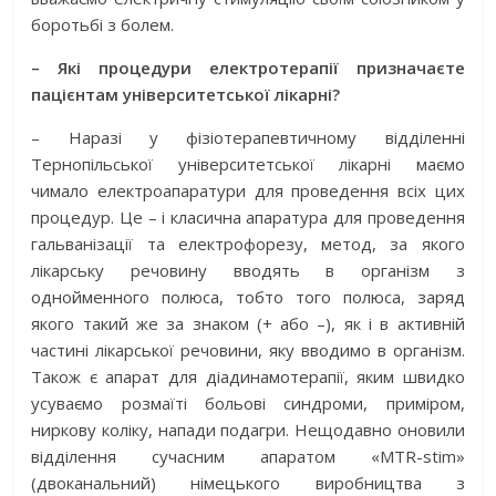
боротьбі з болем.
– Які процедури електротерапії призначаєте
пацієнтам університетської лікарні?
– Наразі у фізіотерапевтичному відділенні
Тернопільської університетської лікарні маємо
чимало електроапаратури для проведення всіх цих
процедур. Це – і класична апаратура для проведення
гальванізації та електрофорезу, метод, за якого
лікарську речовину вводять в організм з
однойменного полюса, тобто того полюса, заряд
якого такий же за знаком (+ або –), як і в активній
частині лікарської речовини, яку вводимо в організм.
Також є апарат для діадинамотерапії, яким швидко
усуваємо розмаїті больові синдроми, приміром,
ниркову коліку, напади подагри. Нещодавно оновили
відділення сучасним апаратом «MTR-stim»
(двоканальний) німецького виробництва з