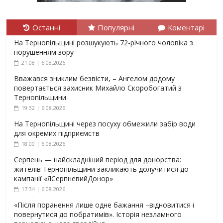
Останні
Популярні
Коментарі
На Тернопільщині розшукують 72-річного чоловіка з
порушенням зору
21:08 | 6.08.2026
Вважався зниклим безвісти, – Ангелом додому
повертається захисник Михайло Скоробогатий з
Тернопільщини
19:32 | 6.08.2026
На Тернопільщині через посуху обмежили забір води
для окремих підприємств
18:00 | 6.08.2026
Серпень — найскладніший період для донорства:
жителів Тернопільщини закликають долучитися до
кампанії «ЯСерпневийДонор»
17:34 | 6.08.2026
«Після поранення лише одне бажання –відновитися і
повернутися до побратимів». Історія незламного