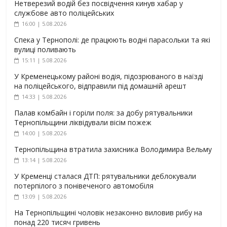
Нетверезий водій без посвідчення кинув хабар у
службове авто поліцейських
16:00 | 5.08.2026
Спека у Тернополі: де працюють водні парасольки та які
вулиці поливають
15:11 | 5.08.2026
У Кременецькому районі водія, підозрюваного в наїзді
на поліцейського, відправили під домашній арешт
14:33 | 5.08.2026
Палав комбайн і горіли поля: за добу рятувальники
Тернопільщини ліквідували вісім пожеж
14:00 | 5.08.2026
Тернопільщина втратила захисника Володимира Вельму
13:14 | 5.08.2026
У Кременці сталася ДТП: рятувальники деблокували
потерпілого з понівеченого автомобіля
13:09 | 5.08.2026
На Тернопільщині чоловік незаконно виловив рибу на
понад 220 тисяч гривень