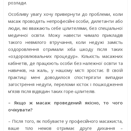
розлади.
Особливу увагу хочу привернути до проблеми, коли
масаж проводять непрофесійні особи, дилетанти або
люди, які вважають себе цілителями, без спеціальної
медичної освіти. Можу навести чимало прикладів
такого невмілого втручання, коли недужі замість
оздоровлення отримали хіба шкоду після таких
«оздоровлювальних процедур». Кількість масажних
кабінетів, де працюють особи без належної освіти та
навичків, на жаль, у нашому місті зростає. В своїй
практиці мені доводилося спостерігати випадки
загострення недуги, переломи кісток і пошкодження
м’язів після відвідин таких горе-цілителів.
– Якщо ж масаж проведений якісно, то чого
очікувати?
– Після того, як побуваєте у професійного масажиста,
ваше тіло немов отримає друге дихання –