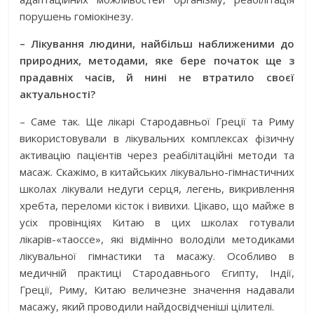
порушень гоміокінезу.
– Лікування людини, найбільш наближеними до
природних, методами, яке бере початок ще з
прадавніх часів, й нині не втратило своєї
актуальності?
– Саме так. Ще лікарі Стародавньої Греції та Риму
використовували в лікувальних комплексах фізичну
активацію пацієнтів через реабілітаційні методи та
масаж. Скажімо, в китайських лікувально-гімнастичних
школах лікували недуги серця, легень, викривлення
хребта, переломи кісток і вивихи. Цікаво, що майже в
усіх провінціях Китаю в цих школах готували
лікарів-«таоссе», які відмінно володіли методиками
лікувальної гімнастики та масажу. Особливо в
медичній практиці Стародавнього Єгипту, Індії,
Греції, Риму, Китаю величезне значення надавали
масажу, який проводили найдосвідченіші цілителі.