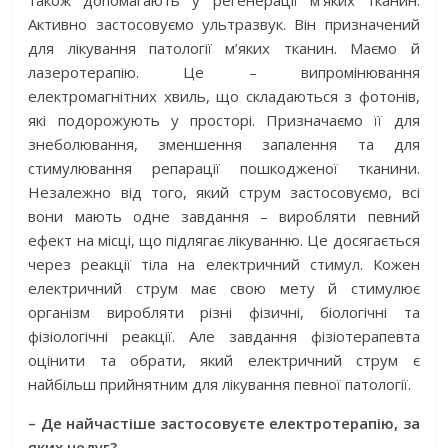
Активно застосовуємо ультразвук. Він призначений
для лікування патології м’яких тканин. Маємо й
лазеротерапію. Це – випромінювання
електромагнітних хвиль, що складаються з фотонів,
які подорожують у просторі. Призначаємо її для
знеболювання, зменшення запалення та для
стимулювання репарації пошкодженої тканини.
Незалежно від того, який струм застосовуємо, всі
вони мають одне завдання – виробляти певний
ефект на місці, що підлягає лікуванню. Це досягається
через реакції тіла на електричний стимул. Кожен
електричний струм має свою мету й стимулює
організм виробляти різні фізичні, біологічні та
фізіологічні реакції. Але завдання фізіотерапевта
оцінити та обрати, який електричний струм є
найбільш прийнятним для лікування певної патології.
– Де найчастіше застосовуєте електротерапію, за
яких недуг?