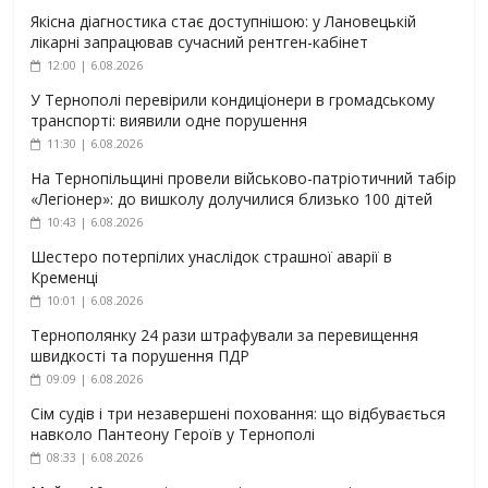
Якісна діагностика стає доступнішою: у Лановецькій
лікарні запрацював сучасний рентген-кабінет
12:00 | 6.08.2026
У Тернополі перевірили кондиціонери в громадському
транспорті: виявили одне порушення
11:30 | 6.08.2026
На Тернопільщині провели військово-патріотичний табір
«Легіонер»: до вишколу долучилися близько 100 дітей
10:43 | 6.08.2026
Шестеро потерпілих унаслідок страшної аварії в
Кременці
10:01 | 6.08.2026
Тернополянку 24 рази штрафували за перевищення
швидкості та порушення ПДР
09:09 | 6.08.2026
Сім судів і три незавершені поховання: що відбувається
навколо Пантеону Героїв у Тернополі
08:33 | 6.08.2026