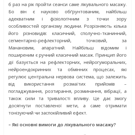
б раз на рік пройти сеанси саме лікувального масажу.
Бо він є науково обґрунтованим, найбільш
адекватним і фізіологічним з точки зору
особливостей організму людини. Розрізняють кілька
його різновидів: класичний, сполучно-тканинний,
сегментарно-рефлекторний, точковий, за
Манановим, апаратний. Найбільш відомим і
поширеним є ручний класичний масаж. Принцип його
дії базується на рефлекторних, нейрогуморальних,
нейроендокринних та обмінних процесах, які
регулює центральна нервова система, що залежить
від використання розмаїтих прийомів –
погладжування, розтирання, розминання, вібрації, а
також сили та тривалості впливу. Це дає змогу
досягнути поставленої мети, а саме отримати
тонізуючий чи заспокійливий ефект.
– Які основні вимоги до лікувального масажу?