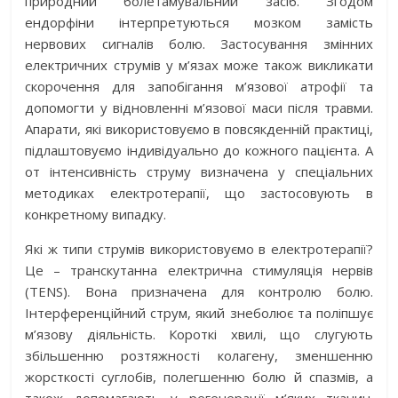
природний болетамувальний засіб. Згодом
ендорфіни інтерпретуються мозком замість
нервових сигналів болю. Застосування змінних
електричних струмів у м’язах може також викликати
скорочення для запобігання м’язової атрофії та
допомогти у відновленні м’язової маси після травми.
Апарати, які використовуємо в повсякденній практиці,
підлаштовуємо індивідуально до кожного пацієнта. А
от інтенсивність струму визначена у спеціальних
методиках електротерапії, що застосовують в
конкретному випадку.
Які ж типи струмів використовуємо в електротерапії?
Це – транскутанна електрична стимуляція нервів
(TENS). Вона призначена для контролю болю.
Інтерференційний струм, який знеболює та поліпшує
м’язову діяльність. Короткі хвилі, що слугують
збільшенню розтяжності колагену, зменшенню
жорсткості суглобів, полегшенню болю й спазмів, а
також допомагають у регенерації м’яких тканин.