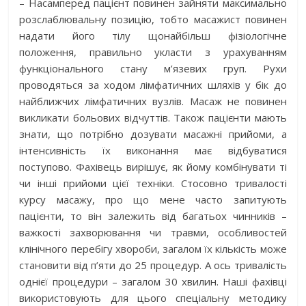
– Насамперед пацієнт повинен зайняти максимально
розслаблювальну позицію, тобто масажист повинен
надати його тілу щонайбільш фізіологічне
положення, правильно укласти з урахуванням
функціонального стану м’язевих груп. Рухи
проводяться за ходом лімфатичних шляхів у бік до
найближчих лімфатичних вузлів. Масаж не повинен
викликати больових відчуттів. Також пацієнти мають
знати, що потрібно дозувати масажні прийоми, а
інтенсивність їх виконання має відбуватися
поступово. Фахівець вирішує, як йому комбінувати ті
чи інші прийоми цієї техніки. Стосовно тривалості
курсу масажу, про що мене часто запитують
пацієнти, то він залежить від багатьох чинників –
важкості захворювання чи травми, особливостей
клінічного перебігу хвороби, загалом їх кількість може
становити від п’яти до 25 процедур. А ось тривалість
однієї процедури – загалом 30 хвилин. Наші фахівці
використовують для цього спеціальну методику