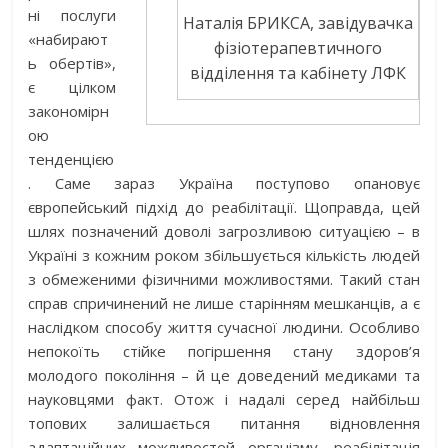
ні послуги
Наталія БРИКСА, завідувачка
«набирают
фізіотерапевтичного
ь обертів»,
відділення та кабінету ЛФК
є цілком
закономірн
ою
тенденцією
. Саме зараз Україна поступово опановує
європейський підхід до реабілітації. Щоправда, цей
шлях позначений доволі загрозливою ситуацією – в
Україні з кожним роком збільшується кількість людей
з обмеженими фізичними можливостями. Такий стан
справ спричинений не лише старінням мешканців, а є
наслідком способу життя сучасної людини. Особливо
непокоїть стійке погіршення стану здоров’я
молодого покоління – й це доведений медиками та
науковцями факт. Отож і надалі серед найбільш
топових залишається питання відновлення
адаптаційних можливостей організму, реабілітація