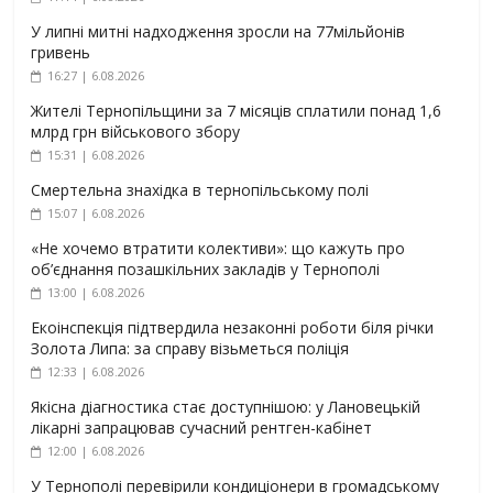
У липні митні надходження зросли на 77мільйонів
гривень
16:27 | 6.08.2026
Жителі Тернопільщини за 7 місяців сплатили понад 1,6
млрд грн військового збору
15:31 | 6.08.2026
Смертельна знахідка в тернопільському полі
15:07 | 6.08.2026
«Не хочемо втратити колективи»: що кажуть про
об’єднання позашкільних закладів у Тернополі
13:00 | 6.08.2026
Екоінспекція підтвердила незаконні роботи біля річки
Золота Липа: за справу візьметься поліція
12:33 | 6.08.2026
Якісна діагностика стає доступнішою: у Лановецькій
лікарні запрацював сучасний рентген-кабінет
12:00 | 6.08.2026
У Тернополі перевірили кондиціонери в громадському