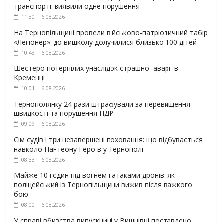
транспорті: виявили одне порушення
11:30 | 6.08.2026
На Тернопільщині провели військово-патріотичний табір
«Легіонер»: до вишколу долучилися близько 100 дітей
10:43 | 6.08.2026
Шестеро потерпілих унаслідок страшної аварії в
Кременці
10:01 | 6.08.2026
Тернополянку 24 рази штрафували за перевищення
швидкості та порушення ПДР
09:09 | 6.08.2026
Сім судів і три незавершені поховання: що відбувається
навколо Пантеону Героїв у Тернополі
08:33 | 6.08.2026
Майже 10 годин під вогнем і атаками дронів: як
поліцейський із Тернопільщини вижив після важкого
бою
08:00 | 6.08.2026
У справі вбивства випускниці у Вишнівці поставлено