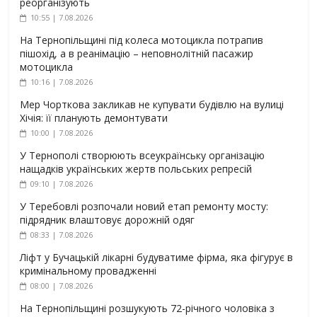
реорганізують
10:55 | 7.08.2026
На Тернопільщині під колеса мотоцикла потрапив
пішохід, а в реанімацію – неповнолітній пасажир
мотоцикла
10:16 | 7.08.2026
Мер Чорткова закликав не купувати будівлю на вулиці
Хічія: її планують демонтувати
10:00 | 7.08.2026
У Тернополі створюють всеукраїнську організацію
нащадків українських жертв польських репресій
09:10 | 7.08.2026
У Теребовлі розпочали новий етап ремонту мосту:
підрядник влаштовує дорожній одяг
08:33 | 7.08.2026
Ліфт у Бучацькій лікарні будуватиме фірма, яка фігурує в
кримінальному провадженні
08:00 | 7.08.2026
На Тернопільщині розшукують 72-річного чоловіка з