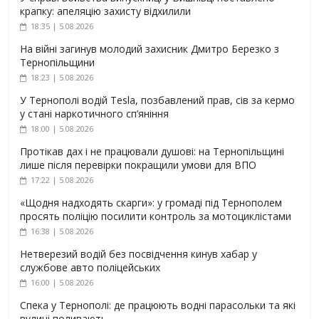
крапку: апеляцію захисту відхилили
18:35 | 5.08.2026
На війні загинув молодий захисник Дмитро Березко з
Тернопільщини
18:23 | 5.08.2026
У Тернополі водій Tesla, позбавлений прав, сів за кермо
у стані наркотичного сп’яніння
18:00 | 5.08.2026
Протікав дах і не працювали душові: на Тернопільщині
лише після перевірки покращили умови для ВПО
17:22 | 5.08.2026
«Щодня надходять скарги»: у громаді під Тернополем
просять поліцію посилити контроль за мотоциклістами
16:38 | 5.08.2026
Нетверезий водій без посвідчення кинув хабар у
службове авто поліцейських
16:00 | 5.08.2026
Спека у Тернополі: де працюють водні парасольки та які
вулиці поливають