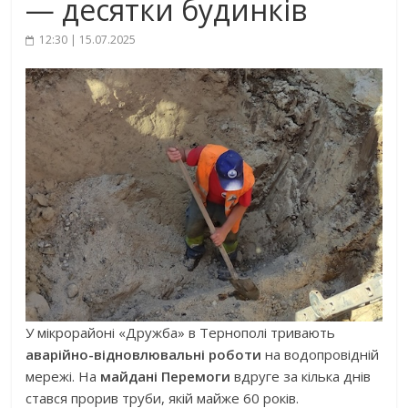
— десятки будинків
12:30 | 15.07.2025
У мікрорайоні «Дружба» в Тернополі тривають
аварійно-відновлювальні роботи
на водопровідній
мережі. На
майдані Перемоги
вдруге за кілька днів
стався прорив труби, якій майже 60 років.