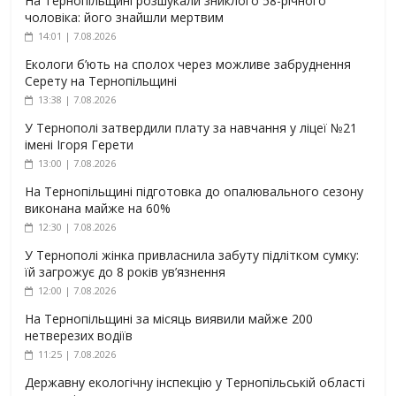
На Тернопільщині розшукали зниклого 58-річного
чоловіка: його знайшли мертвим
14:01 | 7.08.2026
Екологи б’ють на сполох через можливе забруднення
Серету на Тернопільщині
13:38 | 7.08.2026
У Тернополі затвердили плату за навчання у ліцеї №21
імені Ігоря Герети
13:00 | 7.08.2026
На Тернопільщині підготовка до опалювального сезону
виконана майже на 60%
12:30 | 7.08.2026
У Тернополі жінка привласнила забуту підлітком сумку:
їй загрожує до 8 років ув’язнення
12:00 | 7.08.2026
На Тернопільщині за місяць виявили майже 200
нетверезих водіїв
11:25 | 7.08.2026
Державну екологічну інспекцію у Тернопільській області