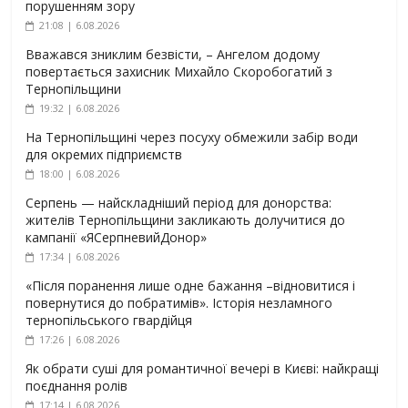
порушенням зору
21:08 | 6.08.2026
Вважався зниклим безвісти, – Ангелом додому
повертається захисник Михайло Скоробогатий з
Тернопільщини
19:32 | 6.08.2026
На Тернопільщині через посуху обмежили забір води
для окремих підприємств
18:00 | 6.08.2026
Серпень — найскладніший період для донорства:
жителів Тернопільщини закликають долучитися до
кампанії «ЯСерпневийДонор»
17:34 | 6.08.2026
«Після поранення лише одне бажання –відновитися і
повернутися до побратимів». Історія незламного
тернопільського гвардійця
17:26 | 6.08.2026
Як обрати суші для романтичної вечері в Києві: найкращі
поєднання ролів
17:14 | 6.08.2026