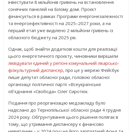
інвестувати 8 мільйонів гривень на встановлення
сонячних панелей на Білому домі. Проєкт
фінансується в рамках Програми енергонезалежності
та енергоефективності на 2025–2027 роки, а на
перший етап уже виділено 2 мільйони гривень із
обласного бюджету на 2025 рік.
Однак, щоб знайти додаткові кошти для реалізації
цього енергетичного проєкту, чиновники вирішили
ліквідувати єдиний у регіоні комунальний лікарсько-
фізкультурний диспансер
, про це у мережі Фейсбук
пише депутат обласної ради, головою обласної
організації політичної партії «Всеукраїнське
об’єднання «Свобода» Олег Сиротюк.
Подання про реорганізацію медзакладу було
надіслано до Тернопільської обласної ради 4 грудня
2024 року. Обґрунтування цього рішення полягає в
тому, що утримання диспансеру є фінансово
невигідним – у 2024 році на його зарплатний фонд та