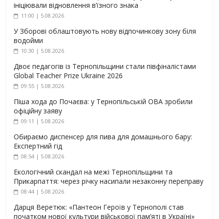
ініціювали відновлення в’їзного знака
11:00 | 5.08.2026
У Зборові облаштовують нову відпочинкову зону біля
водойми
10:30 | 5.08.2026
Двоє педагогів із Тернопільщини стали півфіналістами
Global Teacher Prize Ukraine 2026
09:55 | 5.08.2026
Піша хода до Почаєва: у Тернопільській ОВА зробили
офіційну заяву
09:11 | 5.08.2026
Обираємо диспенсер для пива для домашнього бару:
Експертний гід
08:54 | 5.08.2026
Екологічний скандал на межі Тернопільщини та
Прикарпаття: через річку насипали незаконну переправу
08:44 | 5.08.2026
Дарця Веретюк: «Пантеон Героїв у Тернополі став
початком нової культури військової пам’яті в Україні»