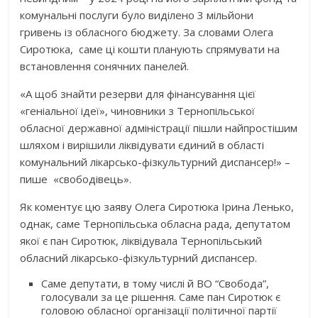
комунальні послуги було виділено 3 мільйони
гривень із обласного бюджету. За словами Олега
Сиротюка, саме ці кошти планують спрямувати на
встановлення сонячних панелей.
«А щоб знайти резерви для фінансування цієї
«геніальної ідеї», чиновники з
Тернопільської
обласної державної адміністрації
пішли найпростішим
шляхом і вирішили ліквідувати єдиний в області
комунальний лікарсько-фізкультурний диспансер!» –
пише «свободівець».
Як коментує цю заяву Олега Сиротюка Ірина Ленько,
однак, саме Тернопільська обласна рада, депутатом
якої є пан Сиротюк, ліквідувала Тернопільський
обласний лікарсько-фізкультурний диспансер.
Саме депутати, в тому числі й ВО “Свобода”,
голосували за це рішення. Саме пан Сиротюк є
головою обласної організації політичної партії