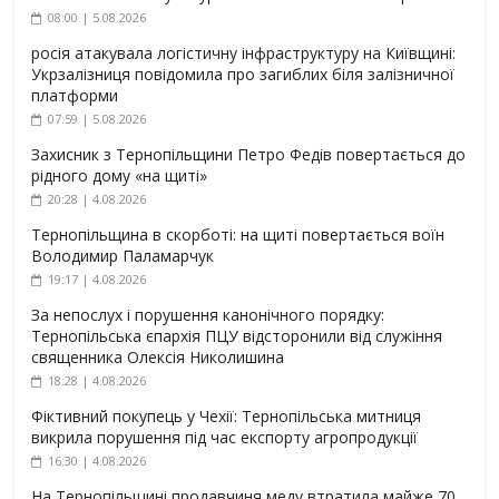
08:00 | 5.08.2026
росія атакувала логістичну інфраструктуру на Київщині:
Укрзалізниця повідомила про загиблих біля залізничної
платформи
07:59 | 5.08.2026
Захисник з Тернопільщини Петро Федів повертається до
рідного дому «на щиті»
20:28 | 4.08.2026
Тернопільщина в скорботі: на щиті повертається воїн
Володимир Паламарчук
19:17 | 4.08.2026
За непослух і порушення канонічного порядку:
Тернопільська єпархія ПЦУ відсторонили від служіння
священника Олексія Николишина
18:28 | 4.08.2026
Фіктивний покупець у Чехії: Тернопільська митниця
викрила порушення під час експорту агропродукції
16:30 | 4.08.2026
На Тернопільщині продавчиня меду втратила майже 70