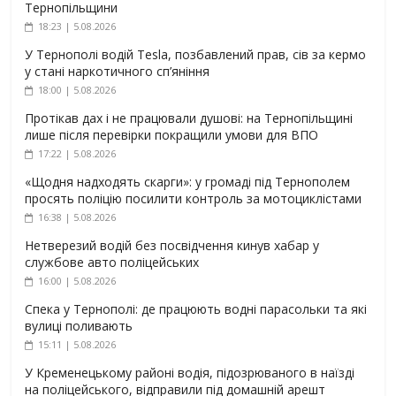
Тернопільщини
18:23 | 5.08.2026
У Тернополі водій Tesla, позбавлений прав, сів за кермо
у стані наркотичного сп’яніння
18:00 | 5.08.2026
Протікав дах і не працювали душові: на Тернопільщині
лише після перевірки покращили умови для ВПО
17:22 | 5.08.2026
«Щодня надходять скарги»: у громаді під Тернополем
просять поліцію посилити контроль за мотоциклістами
16:38 | 5.08.2026
Нетверезий водій без посвідчення кинув хабар у
службове авто поліцейських
16:00 | 5.08.2026
Спека у Тернополі: де працюють водні парасольки та які
вулиці поливають
15:11 | 5.08.2026
У Кременецькому районі водія, підозрюваного в наїзді
на поліцейського, відправили під домашній арешт