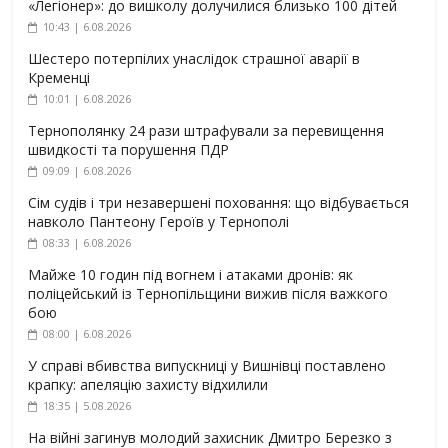
«Легіонер»: до вишколу долучилися близько 100 дітей
10:43 | 6.08.2026
Шестеро потерпілих унаслідок страшної аварії в
Кременці
10:01 | 6.08.2026
Тернополянку 24 рази штрафували за перевищення
швидкості та порушення ПДР
09:09 | 6.08.2026
Сім судів і три незавершені поховання: що відбувається
навколо Пантеону Героїв у Тернополі
08:33 | 6.08.2026
Майже 10 годин під вогнем і атаками дронів: як
поліцейський із Тернопільщини вижив після важкого
бою
08:00 | 6.08.2026
У справі вбивства випускниці у Вишнівці поставлено
крапку: апеляцію захисту відхилили
18:35 | 5.08.2026
На війні загинув молодий захисник Дмитро Березко з