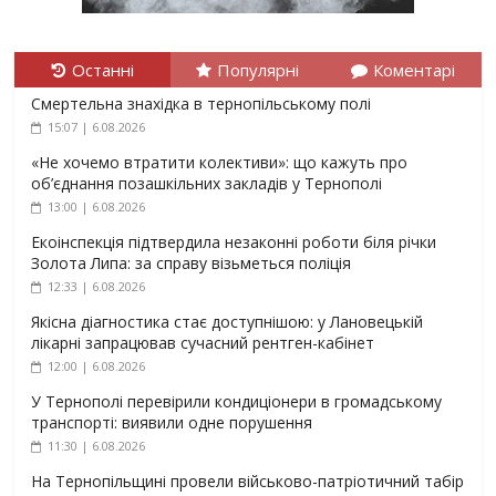
Останні
Популярні
Коментарі
Смертельна знахідка в тернопільському полі
15:07 | 6.08.2026
«Не хочемо втратити колективи»: що кажуть про
об’єднання позашкільних закладів у Тернополі
13:00 | 6.08.2026
Екоінспекція підтвердила незаконні роботи біля річки
Золота Липа: за справу візьметься поліція
12:33 | 6.08.2026
Якісна діагностика стає доступнішою: у Лановецькій
лікарні запрацював сучасний рентген-кабінет
12:00 | 6.08.2026
У Тернополі перевірили кондиціонери в громадському
транспорті: виявили одне порушення
11:30 | 6.08.2026
На Тернопільщині провели військово-патріотичний табір