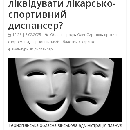
ліквідувати лікарсько-
спортивний
диспансер?
,
,
,
12:36 | 6.02.2025
Обласна рада
Олег Сиротюк
протест
,
спортсмени
Тернопільський обласний лікарсько-
фізкультурний диспансер
Тернопільська обласна військова адміністрація планує