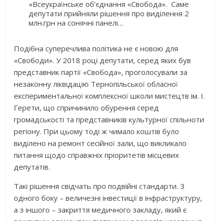
«Всеукраїнське об’єднання «Свобода». Саме
депутати прийняли рішення про виділення 2
млн.грн на сонячні панелі…
Подібна суперечлива політика не є новою для
«Свободи». У 2018 році депутати, серед яких був
представник партії «Свобода», проголосували за
незаконну ліквідацію Тернопільської обласної
експериментальної комплексної школи мистецтв ім. І.
Герети, що спричинило обурення серед
громадськості та представників культурної спільноти
регіону. При цьому тоді ж чимало коштів було
виділено на ремонт сесійної зали, що викликало
питання щодо справжніх пріоритетів місцевих
депутатів.
Такі рішення свідчать про подвійні стандарти. З
одного боку – величезні інвестиції в інфраструктуру,
а з іншого – закриття медичного закладу, який є