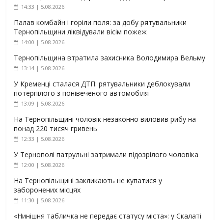
14:33 | 5.08.2026
Палав комбайн і горіли поля: за добу рятувальники
Тернопільщини ліквідували вісім пожеж
14:00 | 5.08.2026
Тернопільщина втратила захисника Володимира Вельму
13:14 | 5.08.2026
У Кременці сталася ДТП: рятувальники деблокували
потерпілого з понівеченого автомобіля
13:09 | 5.08.2026
На Тернопільщині чоловік незаконно виловив рибу на
понад 220 тисяч гривень
12:33 | 5.08.2026
У Тернополі патрульні затримали підозрілого чоловіка
12:00 | 5.08.2026
На Тернопільщині закликають не купатися у
заборонених місцях
11:30 | 5.08.2026
«Нинішня табличка не передає статусу міста»: у Скалаті