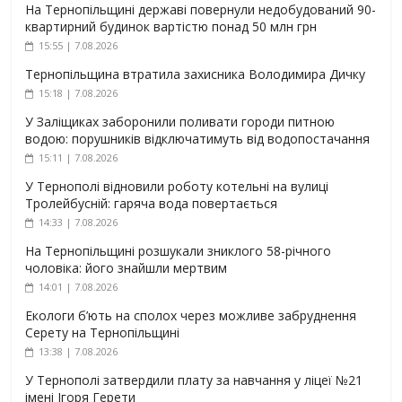
На Тернопільщині державі повернули недобудований 90-
квартирний будинок вартістю понад 50 млн грн
15:55 | 7.08.2026
Тернопільщина втратила захисника Володимира Дичку
15:18 | 7.08.2026
У Заліщиках заборонили поливати городи питною
водою: порушників відключатимуть від водопостачання
15:11 | 7.08.2026
У Тернополі відновили роботу котельні на вулиці
Тролейбусній: гаряча вода повертається
14:33 | 7.08.2026
На Тернопільщині розшукали зниклого 58-річного
чоловіка: його знайшли мертвим
14:01 | 7.08.2026
Екологи б’ють на сполох через можливе забруднення
Серету на Тернопільщині
13:38 | 7.08.2026
У Тернополі затвердили плату за навчання у ліцеї №21
імені Ігоря Герети