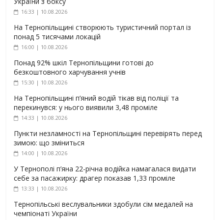
України з боксу
16:33 | 10.08.2026
На Тернопільщині створюють туристичний портал із
понад 5 тисячами локацій
16:00 | 10.08.2026
Понад 92% шкіл Тернопільщини готові до
безкоштовного харчування учнів
15:30 | 10.08.2026
На Тернопільщині п’яний водій тікав від поліції та
перекинувся: у нього виявили 3,48 проміле
14:33 | 10.08.2026
Пункти незламності на Тернопільщині перевірять перед
зимою: що зміниться
14:00 | 10.08.2026
У Тернополі п’яна 22-річна водійка намагалася видати
себе за пасажирку: драгер показав 1,33 проміле
13:33 | 10.08.2026
Тернопільські веслувальники здобули сім медалей на
чемпіонаті України