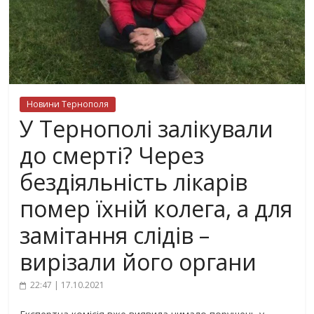
Новини Тернополя
У Тернополі залікували
до смерті? Через
бездіяльність лікарів
помер їхній колега, а для
замітання слідів –
вирізали його органи
22:47 | 17.10.2021