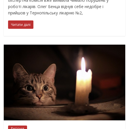
Експертна комісія вже виявила чимало порушень у
роботі лікарів. Олег Бенца відчув себе недобре і
прийшов у Тернопільську лікарню №2,
Читати далі
Регіони