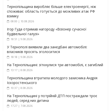
Тернопільщина виробляє більше електроенергії, ніж
споживає: область готується до можливих атак РФ
взимку
08:00 | 10.08.2026
Ігор Гуда отримав нагороду «Візіонер сучасної
будівельної галузі»
18:51 | 9.08.2026
У Тернополі виявили два занедбані автомобілі:
власників просять зголоситися
18:18 | 9.08.2026
На Тернопільщині: зіткнулися три автомобілі, є загиблий
13:17 | 8.08.2026
Тернопільщина втратила молодого захисника Андрія
Іскоростенського
10:37 | 8.08.2026
На Тернопільщині у потрійній ДТП постраждали троє
людей, серед них дитина
17:27 | 7.08.2026