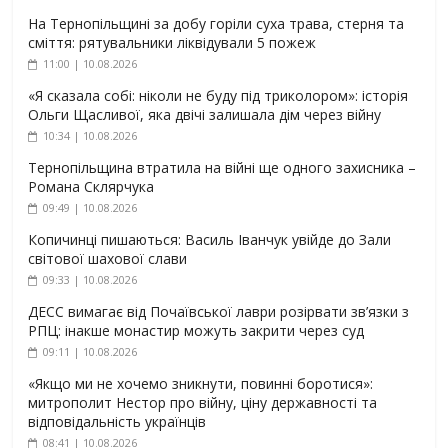
На Тернопільщині за добу горіли суха трава, стерня та
сміття: рятувальники ліквідували 5 пожеж
11:00 | 10.08.2026
«Я сказала собі: ніколи не буду під триколором»: історія
Ольги Щасливої, яка двічі залишала дім через війну
10:34 | 10.08.2026
Тернопільщина втратила на війні ще одного захисника –
Романа Склярчука
09:49 | 10.08.2026
Копичинці пишаються: Василь Іванчук увійде до Зали
світової шахової слави
09:33 | 10.08.2026
ДЕСС вимагає від Почаївської лаври розірвати зв’язки з
РПЦ: інакше монастир можуть закрити через суд
09:11 | 10.08.2026
«Якщо ми не хочемо зникнути, повинні боротися»:
митрополит Нестор про війну, ціну державності та
відповідальність українців
08:41 | 10.08.2026