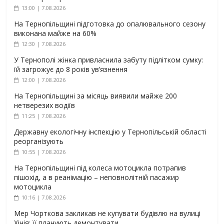
13:00 | 7.08.2026
На Тернопільщині підготовка до опалювального сезону
виконана майже на 60%
12:30 | 7.08.2026
У Тернополі жінка привласнила забуту підлітком сумку:
їй загрожує до 8 років ув’язнення
12:00 | 7.08.2026
На Тернопільщині за місяць виявили майже 200
нетверезих водіїв
11:25 | 7.08.2026
Державну екологічну інспекцію у Тернопільській області
реорганізують
10:55 | 7.08.2026
На Тернопільщині під колеса мотоцикла потрапив
пішохід, а в реанімацію – неповнолітній пасажир
мотоцикла
10:16 | 7.08.2026
Мер Чорткова закликав не купувати будівлю на вулиці
Хічія: її планують демонтувати