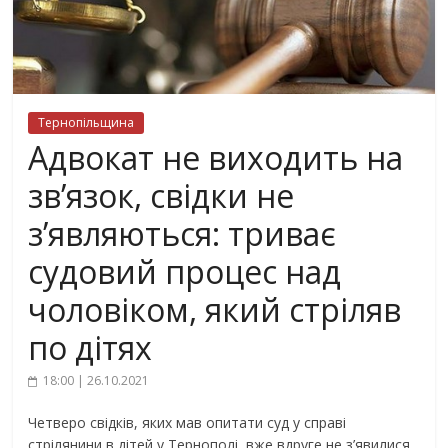
Тернопільщина
Адвокат не виходить на
зв’язок, свідки не
з’являються: триває
судовий процес над
чоловіком, який стріляв
по дітях
18:00 | 26.10.2021
Четверо свідків, яких мав опитати суд у справі
стрілянини в дітей у Тернополі, вже вдруге не з’явилися