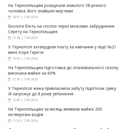
На Тернопільщині розшукали зниклого 58-річного
чоловіка: його знайшли мертвим
14:01 | 7.08.2026
Екологи б’ють на сполох через можливе забруднення
Серету на Тернопільщині
13:38 | 7.08.2026
У Тернополі затвердили плату за навчання у ліцеї №21
імені Ігоря Герети
13:00 | 7.08.2026
На Тернопільщині підготовка до опалювального сезону
виконана майже на 60%
12:30 | 7.08.2026
У Тернополі жінка привласнила забуту підлітком сумку:
їй загрожує до 8 років ув’язнення
12:00 | 7.08.2026
На Тернопільщині за місяць виявили майже 200
нетверезих водіїв
11:25 | 7.08.2026