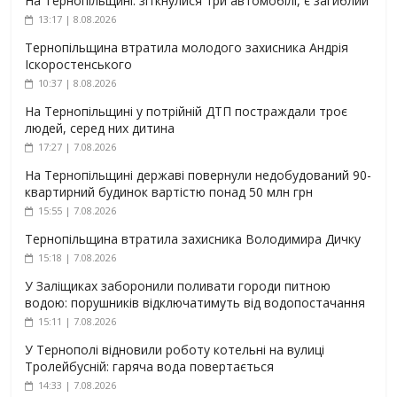
На Тернопільщині: зіткнулися три автомобілі, є загиблий
13:17 | 8.08.2026
Тернопільщина втратила молодого захисника Андрія
Іскоростенського
10:37 | 8.08.2026
На Тернопільщині у потрійній ДТП постраждали троє
людей, серед них дитина
17:27 | 7.08.2026
На Тернопільщині державі повернули недобудований 90-
квартирний будинок вартістю понад 50 млн грн
15:55 | 7.08.2026
Тернопільщина втратила захисника Володимира Дичку
15:18 | 7.08.2026
У Заліщиках заборонили поливати городи питною
водою: порушників відключатимуть від водопостачання
15:11 | 7.08.2026
У Тернополі відновили роботу котельні на вулиці
Тролейбусній: гаряча вода повертається
14:33 | 7.08.2026