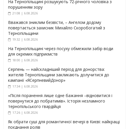
На Тернопільщині розшукують 72-річного чоловіка з
порушенням зору
21:08 | 6.08.2026
Вважався зниклим безвісти, – Ангелом додому
повертається захисник Михайло Скоробогатий з
Тернопільщини
19:32 | 6.08.2026
На Тернопільщині через посуху обмежили забір води
для окремих підприємств
18:00 | 6.08.2026
Серпень — найскладніший період для донорства:
жителів Тернопільщини закликають долучитися до
кампанії «ЯСерпневийДонор»
17:34 | 6.08.2026
«Після поранення лише одне бажання –відновитися і
повернутися до побратимів». Історія незламного
тернопільського гвардійця
17:26 | 6.08.2026
Як обрати суші для романтичної вечері в Києві: найкращі
поєднання ролів