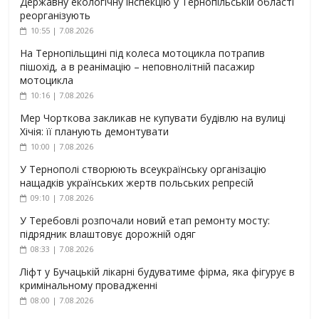
Державну екологічну інспекцію у Тернопільській області
реорганізують
10:55 | 7.08.2026
На Тернопільщині під колеса мотоцикла потрапив
пішохід, а в реанімацію – неповнолітній пасажир
мотоцикла
10:16 | 7.08.2026
Мер Чорткова закликав не купувати будівлю на вулиці
Хічія: її планують демонтувати
10:00 | 7.08.2026
У Тернополі створюють всеукраїнську організацію
нащадків українських жертв польських репресій
09:10 | 7.08.2026
У Теребовлі розпочали новий етап ремонту мосту:
підрядник влаштовує дорожній одяг
08:33 | 7.08.2026
Ліфт у Бучацькій лікарні будуватиме фірма, яка фігурує в
кримінальному провадженні
08:00 | 7.08.2026