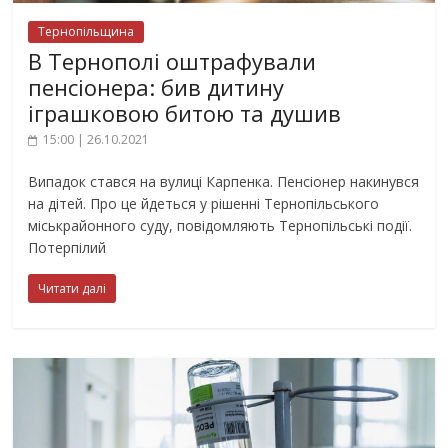
Тернопільщина
В Тернополі оштрафували
пенсіонера: бив дитину
іграшковою битою та душив
15:00 | 26.10.2021
Випадок стався на вулиці Карпенка. Пенсіонер накинувся
на дітей. Про це йдеться у рішенні Тернопільського
міськрайонного суду, повідомляють Тернопільські події.
Потерпілий
Читати далі