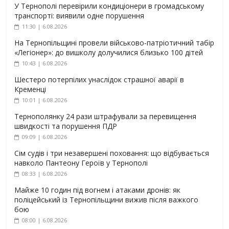
У Тернополі перевірили кондиціонери в громадському
транспорті: виявили одне порушення
11:30 | 6.08.2026
На Тернопільщині провели військово-патріотичний табір
«Легіонер»: до вишколу долучилися близько 100 дітей
10:43 | 6.08.2026
Шестеро потерпілих унаслідок страшної аварії в
Кременці
10:01 | 6.08.2026
Тернополянку 24 рази штрафували за перевищення
швидкості та порушення ПДР
09:09 | 6.08.2026
Сім судів і три незавершені поховання: що відбувається
навколо Пантеону Героїв у Тернополі
08:33 | 6.08.2026
Майже 10 годин під вогнем і атаками дронів: як
поліцейський із Тернопільщини вижив після важкого
бою
08:00 | 6.08.2026