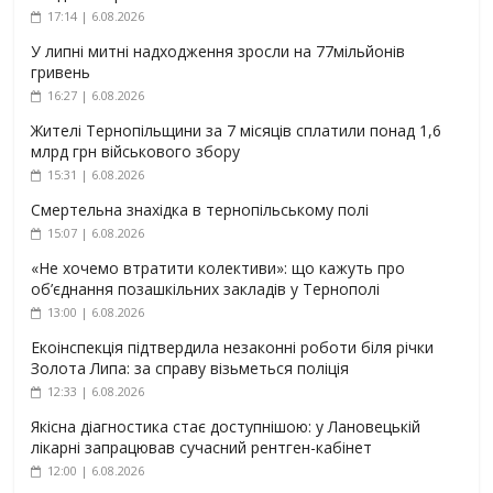
17:14 | 6.08.2026
У липні митні надходження зросли на 77мільйонів
гривень
16:27 | 6.08.2026
Жителі Тернопільщини за 7 місяців сплатили понад 1,6
млрд грн військового збору
15:31 | 6.08.2026
Смертельна знахідка в тернопільському полі
15:07 | 6.08.2026
«Не хочемо втратити колективи»: що кажуть про
об’єднання позашкільних закладів у Тернополі
13:00 | 6.08.2026
Екоінспекція підтвердила незаконні роботи біля річки
Золота Липа: за справу візьметься поліція
12:33 | 6.08.2026
Якісна діагностика стає доступнішою: у Лановецькій
лікарні запрацював сучасний рентген-кабінет
12:00 | 6.08.2026