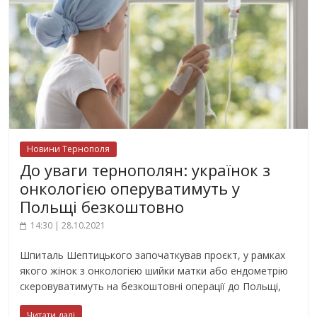
Новини Тернополя
До уваги тернополян: українок з
онкологією оперуватимуть у
Польщі безкоштовно
14:30 | 28.10.2021
Шпиталь Шептицького започаткував проєкт, у рамках
якого жінок з онкологією шийки матки або ендометрію
скеровуватимуть на безкоштовні операції до Польщі,
Читати далі