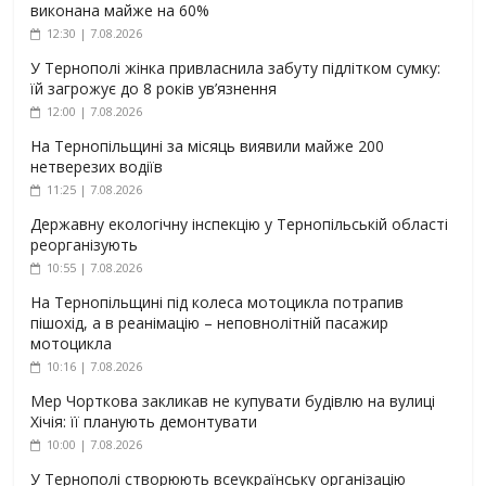
виконана майже на 60%
12:30 | 7.08.2026
У Тернополі жінка привласнила забуту підлітком сумку:
їй загрожує до 8 років ув’язнення
12:00 | 7.08.2026
На Тернопільщині за місяць виявили майже 200
нетверезих водіїв
11:25 | 7.08.2026
Державну екологічну інспекцію у Тернопільській області
реорганізують
10:55 | 7.08.2026
На Тернопільщині під колеса мотоцикла потрапив
пішохід, а в реанімацію – неповнолітній пасажир
мотоцикла
10:16 | 7.08.2026
Мер Чорткова закликав не купувати будівлю на вулиці
Хічія: її планують демонтувати
10:00 | 7.08.2026
У Тернополі створюють всеукраїнську організацію