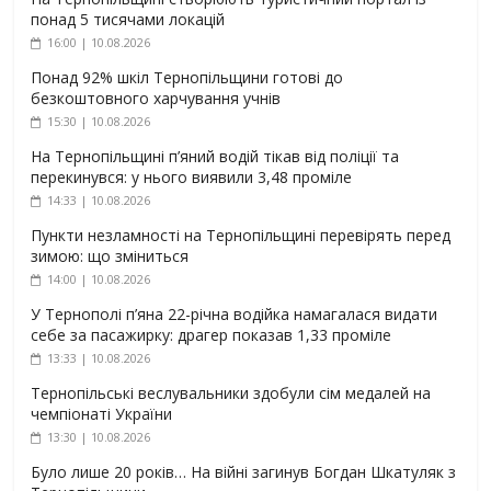
понад 5 тисячами локацій
16:00 | 10.08.2026
Понад 92% шкіл Тернопільщини готові до
безкоштовного харчування учнів
15:30 | 10.08.2026
На Тернопільщині п’яний водій тікав від поліції та
перекинувся: у нього виявили 3,48 проміле
14:33 | 10.08.2026
Пункти незламності на Тернопільщині перевірять перед
зимою: що зміниться
14:00 | 10.08.2026
У Тернополі п’яна 22-річна водійка намагалася видати
себе за пасажирку: драгер показав 1,33 проміле
13:33 | 10.08.2026
Тернопільські веслувальники здобули сім медалей на
чемпіонаті України
13:30 | 10.08.2026
Було лише 20 років… На війні загинув Богдан Шкатуляк з