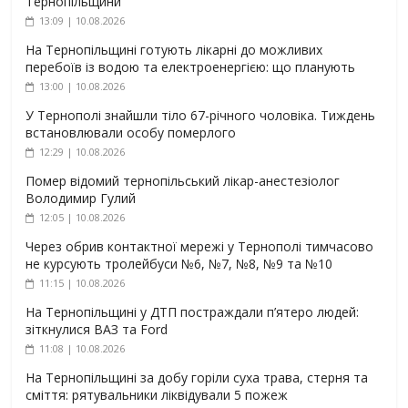
Тернопільщини
13:09 | 10.08.2026
На Тернопільщині готують лікарні до можливих
перебоїв із водою та електроенергією: що планують
13:00 | 10.08.2026
У Тернополі знайшли тіло 67-річного чоловіка. Тиждень
встановлювали особу померлого
12:29 | 10.08.2026
Помер відомий тернопільський лікар-анестезіолог
Володимир Гулий
12:05 | 10.08.2026
Через обрив контактної мережі у Тернополі тимчасово
не курсують тролейбуси №6, №7, №8, №9 та №10
11:15 | 10.08.2026
На Тернопільщині у ДТП постраждали п’ятеро людей:
зіткнулися ВАЗ та Ford
11:08 | 10.08.2026
На Тернопільщині за добу горіли суха трава, стерня та
сміття: рятувальники ліквідували 5 пожеж