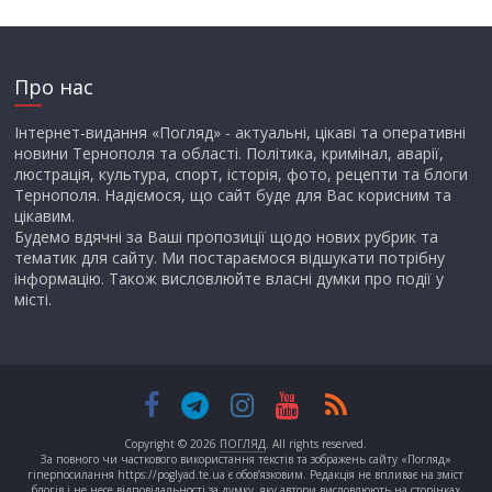
Про нас
Інтернет-видання «Погляд» - актуальні, цікаві та оперативні
новини Тернополя та області. Політика, кримінал, аварії,
люстрація, культура, спорт, історія, фото, рецепти та блоги
Тернополя. Надіємося, що сайт буде для Вас корисним та
цікавим.
Будемо вдячні за Ваші пропозиції щодо нових рубрик та
тематик для сайту. Ми постараємося відшукати потрібну
інформацію. Також висловлюйте власні думки про події у
місті.
Copyright © 2026
ПОГЛЯД
. All rights reserved.
За повного чи часткового використання текстів та зображень сайту «Погляд»
гіперпосилання https://poglyad.te.ua є обов’язковим. Редакція не впливає на зміст
блогів і не несе відповідальності за думку, яку автори висловлюють на сторінках