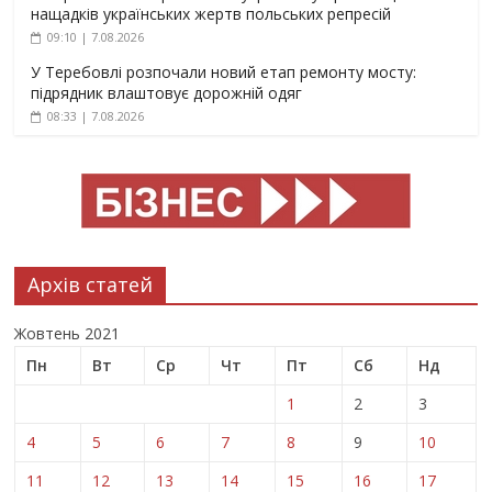
нащадків українських жертв польських репресій
09:10 | 7.08.2026
У Теребовлі розпочали новий етап ремонту мосту:
підрядник влаштовує дорожній одяг
08:33 | 7.08.2026
Архів статей
Жовтень 2021
Пн
Вт
Ср
Чт
Пт
Сб
Нд
1
2
3
4
5
6
7
8
9
10
11
12
13
14
15
16
17