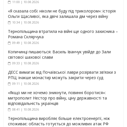
11:00 | 10.08.2026
«Я сказала собі: ніколи не буду під триколором»: історія
Ольги Щасливої, яка двічі залишала дім через війну
10:34 | 10.08.2026
Тернопільщина втратила на війні ще одного захисника –
Романа Склярчука
09:49 | 10.08.2026
Копичинці пишаються: Василь Іванчук увійде до Зали
світової шахової слави
09:33 | 10.08.2026
ДЕСС вимагає від Почаївської лаври розірвати зв’язки з
РПЦ: інакше монастир можуть закрити через суд
09:11 | 10.08.2026
«Якщо ми не хочемо зникнути, повинні боротися»:
митрополит Нестор про війну, ціну державності та
відповідальність українців
08:41 | 10.08.2026
Тернопільщина виробляє більше електроенергії, ніж
споживає: область готується до можливих атак РФ