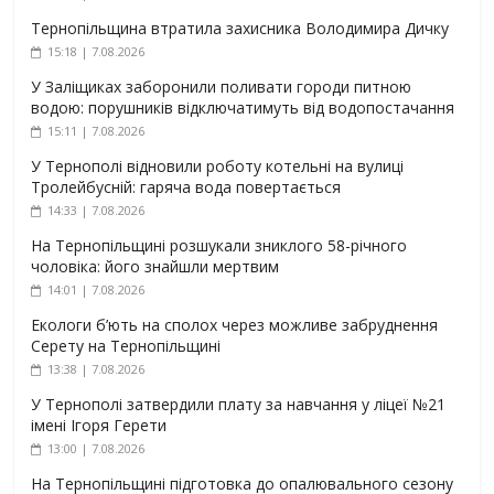
Тернопільщина втратила захисника Володимира Дичку
15:18 | 7.08.2026
У Заліщиках заборонили поливати городи питною
водою: порушників відключатимуть від водопостачання
15:11 | 7.08.2026
У Тернополі відновили роботу котельні на вулиці
Тролейбусній: гаряча вода повертається
14:33 | 7.08.2026
На Тернопільщині розшукали зниклого 58-річного
чоловіка: його знайшли мертвим
14:01 | 7.08.2026
Екологи б’ють на сполох через можливе забруднення
Серету на Тернопільщині
13:38 | 7.08.2026
У Тернополі затвердили плату за навчання у ліцеї №21
імені Ігоря Герети
13:00 | 7.08.2026
На Тернопільщині підготовка до опалювального сезону