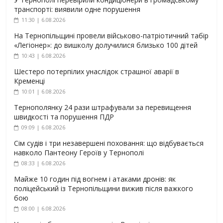
транспорті: виявили одне порушення
11:30 | 6.08.2026
На Тернопільщині провели військово-патріотичний табір
«Легіонер»: до вишколу долучилися близько 100 дітей
10:43 | 6.08.2026
Шестеро потерпілих унаслідок страшної аварії в
Кременці
10:01 | 6.08.2026
Тернополянку 24 рази штрафували за перевищення
швидкості та порушення ПДР
09:09 | 6.08.2026
Сім судів і три незавершені поховання: що відбувається
навколо Пантеону Героїв у Тернополі
08:33 | 6.08.2026
Майже 10 годин під вогнем і атаками дронів: як
поліцейський із Тернопільщини вижив після важкого
бою
08:00 | 6.08.2026