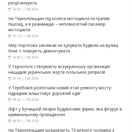
реорганізують
10:55 | 7.08.2026
На Тернопільщині під колеса мотоцикла потрапив
пішохід, а в реанімацію – неповнолітній пасажир
мотоцикла
10:16 | 7.08.2026
Мер Чорткова закликав не купувати будівлю на вулиці
Хічія: її планують демонтувати
10:00 | 7.08.2026
У Тернополі створюють всеукраїнську організацію
нащадків українських жертв польських репресій
09:10 | 7.08.2026
У Теребовлі розпочали новий етап ремонту мосту:
підрядник влаштовує дорожній одяг
08:33 | 7.08.2026
Ліфт у Бучацькій лікарні будуватиме фірма, яка фігурує в
кримінальному провадженні
08:00 | 7.08.2026
На Тернопільщині розшукують 72-річного чоловіка з