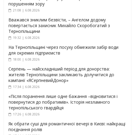
порушенням зору
21:08 | 6.08.2026
Вважався зниклим безвісти, – Ангелом додому
повертається захисник Михайло Скоробогатий з
Тернопільщини
19:32 | 6.08.2026
На Тернопільщині через посуху обмежили забір води
для окремих підприємств
18:00 | 6.08.2026
Серпень — найскладніший період для донорства:
жителів Тернопільщини закликають долучитися до
кампанії «ЯСерпневийДонор»
17:34 | 6.08.2026
«Після поранення лише одне бажання –відновитися і
повернутися до побратимів». Історія незламного
тернопільського гвардійця
17:26 | 6.08.2026
Як обрати суші для романтичної вечері в Києві: найкращі
поєднання ролів