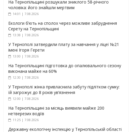
На Тернопільщині розшукали зниклого 58-річного
чоловіка: його знайшли мертвим
14:01 | 7.08.2026
Екологи б’ють на сполох через можливе забруднення
Серету на Тернопільщині
13:38 | 7.08.2026
У Тернополі затвердили плату за навчання у ліцеї №21
імені Ігоря Герети
13:00 | 7.08.2026
На Тернопільщині підготовка до опалювального сезону
виконана майже на 60%
12:30 | 7.08.2026
У Тернополі жінка привласнила забуту підлітком сумку:
їй загрожує до 8 років ув’язнення
12:00 | 7.08.2026
На Тернопільщині за місяць виявили майже 200
нетверезих водіїв
11:25 | 7.08.2026
Державну екологічну інспекцію у Тернопільській області