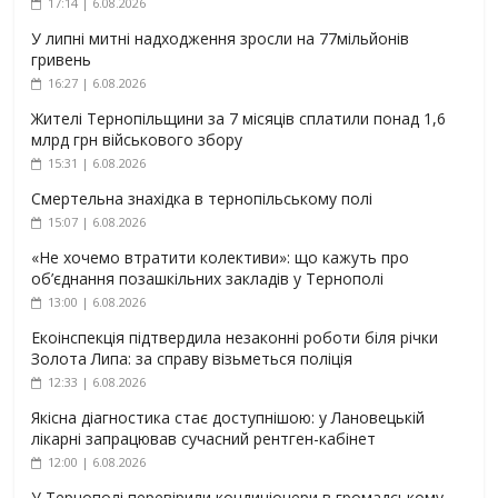
17:14 | 6.08.2026
У липні митні надходження зросли на 77мільйонів
гривень
16:27 | 6.08.2026
Жителі Тернопільщини за 7 місяців сплатили понад 1,6
млрд грн військового збору
15:31 | 6.08.2026
Смертельна знахідка в тернопільському полі
15:07 | 6.08.2026
«Не хочемо втратити колективи»: що кажуть про
об’єднання позашкільних закладів у Тернополі
13:00 | 6.08.2026
Екоінспекція підтвердила незаконні роботи біля річки
Золота Липа: за справу візьметься поліція
12:33 | 6.08.2026
Якісна діагностика стає доступнішою: у Лановецькій
лікарні запрацював сучасний рентген-кабінет
12:00 | 6.08.2026
У Тернополі перевірили кондиціонери в громадському