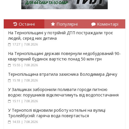
Останні
Популярні
Коментарі
На Тернопільщині у потрійній ДТП постраждали троє
людей, серед них дитина
17:27 | 7.08.2026
На Тернопільщині державі повернули недобудований 90-
квартирний будинок вартістю понад 50 млн грн
15:55 | 7.08.2026
Тернопільщина втратила захисника Володимира Дичку
15:18 | 7.08.2026
У Заліщиках заборонили поливати городи питною
водою: порушників відключатимуть від водопостачання
15:11 | 7.08.2026
У Тернополі відновили роботу котельні на вулиці
Тролейбусній: гаряча вода повертається
14:33 | 7.08.2026