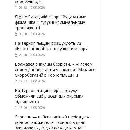
дорожній одяг
08:33 | 7.08.2026
Ліфт у Бучацькій лікарні будуватиме
фірма, яка фігурує в кримінальному
провадженні
08:00 | 7.08.2026
На Тернопільщині розшукують 72-
річного чоловіка з порушенням зору
21:08 | 6.08.2026
Вважався зниклим безвісти, – Ангелом
додому повертається захисник Михайло
Скоробогатий з Тернопільщини
19:32 | 6.08.2026
На Тернопільщині через посуху
обмежили забір води для окремих
підприємств
18:00 | 6.08.2026
Серпень — найскладніший період для
донорства: жителів Тернопільщини
закликають долучитися до кампанії