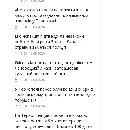
15:07 | 6.08.2026
«Не хочемо втратити колективи»: що
кажуть про об’єднання позашкільних
закладів у Тернополі
13:00 | 6.08.2026
Екоінспекція підтвердила незаконні
роботи біля річки Золота Липа: за
справу візьметься поліція
12:33 | 6.08.2026
Якісна діагностика стає доступнішою: у
Лановецькій лікарні запрацював
сучасний рентген-кабінет
12:00 | 6.08.2026
У Тернополі перевірили кондиціонери в
громадському транспорті: виявили одне
порушення
11:30 | 6.08.2026
На Тернопільщині провели військово-
патріотичний табір «Легіонер»: до
вишколу долучилися близько 100 дітей