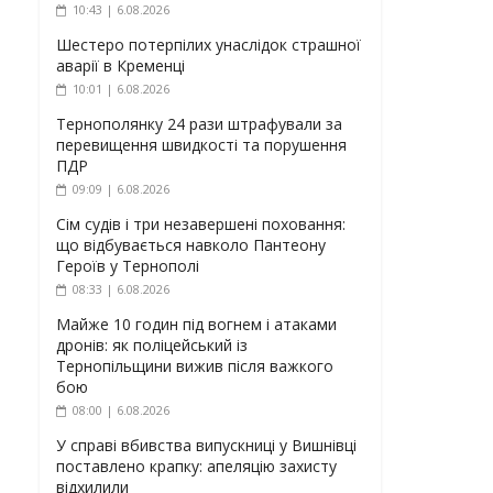
10:43 | 6.08.2026
Шестеро потерпілих унаслідок страшної
аварії в Кременці
10:01 | 6.08.2026
Тернополянку 24 рази штрафували за
перевищення швидкості та порушення
ПДР
09:09 | 6.08.2026
Сім судів і три незавершені поховання:
що відбувається навколо Пантеону
Героїв у Тернополі
08:33 | 6.08.2026
Майже 10 годин під вогнем і атаками
дронів: як поліцейський із
Тернопільщини вижив після важкого
бою
08:00 | 6.08.2026
У справі вбивства випускниці у Вишнівці
поставлено крапку: апеляцію захисту
відхилили