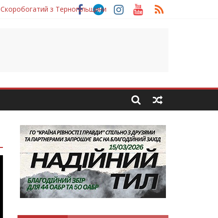
 Скоробогатий з Тернопільщини