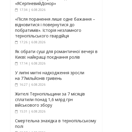
«ЯСерпневийДонор»
17:34 | 6.08.2026
«Після поранення лише одне бажання –
відновитися і повернутися до
побратимів». Історія незламного
тернопільського гвардійця
17:26 | 6.08.2026
Як обрати суші для романтичної вечері в
Києві: найкращі поєднання ролів
17:14 | 6.08.2026
У липні митні надходження зросли
на 77мільйонів гривень
16:27 | 6.08.2026
Жителі Тернопільщини за 7 місяців
сплатили понад 1,6 млрд грн
військового збору
15:31 | 6.08.2026
Смертельна знахідка в тернопільському
полі