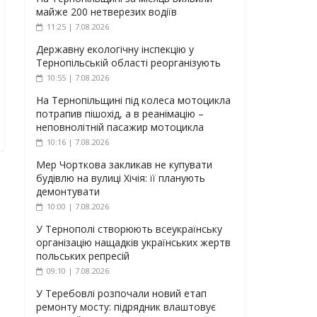
майже 200 нетверезих водіїв
11:25 | 7.08.2026
Державну екологічну інспекцію у
Тернопільській області реорганізують
10:55 | 7.08.2026
На Тернопільщині під колеса мотоцикла
потрапив пішохід, а в реанімацію –
неповнолітній пасажир мотоцикла
10:16 | 7.08.2026
Мер Чорткова закликав не купувати
будівлю на вулиці Хічія: її планують
демонтувати
10:00 | 7.08.2026
У Тернополі створюють всеукраїнську
організацію нащадків українських жертв
польських репресій
09:10 | 7.08.2026
У Теребовлі розпочали новий етап
ремонту мосту: підрядник влаштовує