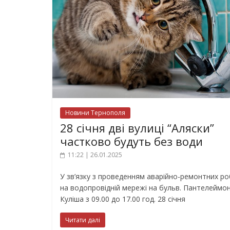
Новини Тернополя
28 січня дві вулиці “Аляски”
частково будуть без води
11:22 | 26.01.2025
У зв’язку з проведенням аварійно-ремонтних ро
на водопровідній мережі на бульв. Пантелеймо
Куліша з 09.00 до 17.00 год. 28 січня
Читати далі