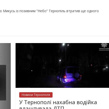
ло Микусь із позивним “Небо” Тернопіль втратив ще одного
Новини Тернополя
У Тернополі нахабна водійка
влаштувала ДТП