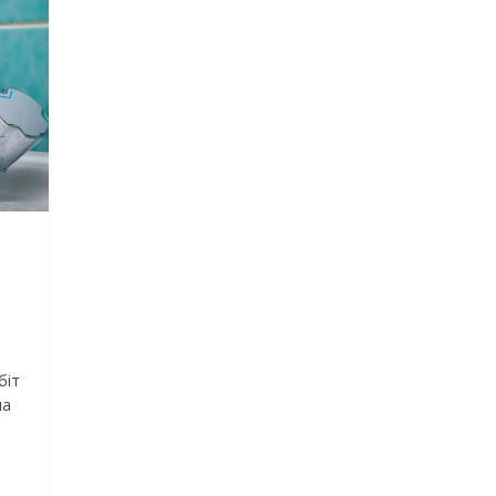
біт
на