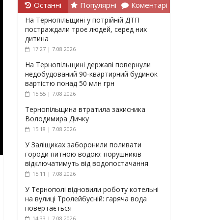
Останні
Популярні
Коментарі
На Тернопільщині у потрійній ДТП
постраждали троє людей, серед них
дитина
17:27 | 7.08.2026
На Тернопільщині державі повернули
недобудований 90-квартирний будинок
вартістю понад 50 млн грн
15:55 | 7.08.2026
Тернопільщина втратила захисника
Володимира Дичку
15:18 | 7.08.2026
У Заліщиках заборонили поливати
городи питною водою: порушників
відключатимуть від водопостачання
15:11 | 7.08.2026
У Тернополі відновили роботу котельні
на вулиці Тролейбусній: гаряча вода
повертається
14:33 | 7.08.2026