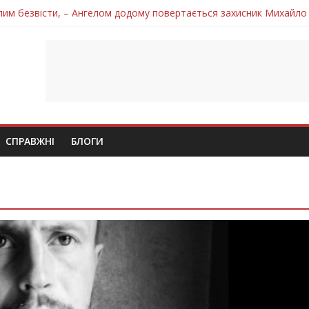
лим безвісти, – Ангелом додому повертається захисник Михайло
ув молодий захисник Дмитро Березко з Тернопільщини
 втратила захисника Володимира Вельму
нопільщини Петро Федів повертається до рідного дому «на щиті»
 втратила захисника Володимира Дичку
СПРАВЖНІ
БЛОГИ