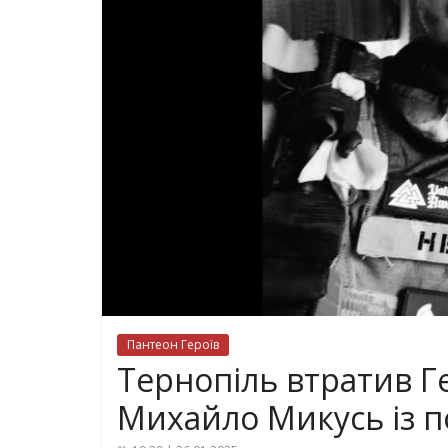
Пантеон Героїв
Тернопіль втратив Ге
Михайло Микусь із 