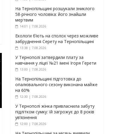
На Тернопільщині розшукали зниклого
58-річного чоловіка: його знайшли
мертвим
14:01 | 7.08.2026
Екологи б’ють на сполох через можливе
забруднення Серету на Тернопільщині
13:38 | 7.08.2026
У Тернополі затвердили плату за
навчання у ліцеї №21 імені Ігоря Герети
13:00 | 7.08.2026
На Тернопільщині підготовка до
опалювального сезону виконана майже
на 60%
12:30 | 7.08.2026
У Тернополі жінка привласнила забуту
підлітком сумку: їй загрожує до 8 років
ув’язнення
12:00 | 7.08.2026
На Тернопільщині за місяць виявили