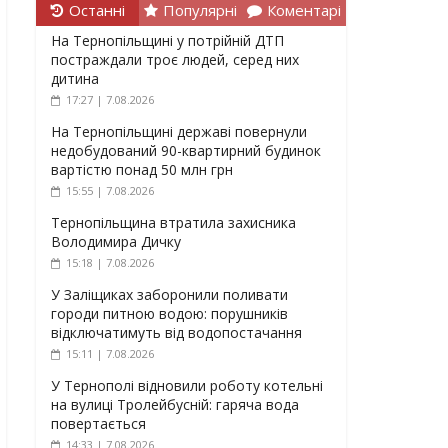
Останні
Популярні
Коментарі
На Тернопільщині у потрійній ДТП
постраждали троє людей, серед них
дитина
17:27 | 7.08.2026
На Тернопільщині державі повернули
недобудований 90-квартирний будинок
вартістю понад 50 млн грн
15:55 | 7.08.2026
Тернопільщина втратила захисника
Володимира Дичку
15:18 | 7.08.2026
У Заліщиках заборонили поливати
городи питною водою: порушників
відключатимуть від водопостачання
15:11 | 7.08.2026
У Тернополі відновили роботу котельні
на вулиці Тролейбусній: гаряча вода
повертається
14:33 | 7.08.2026