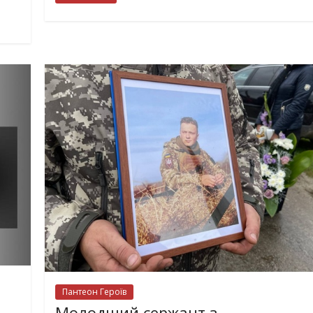
Пантеон Героїв
Молодший сержант з