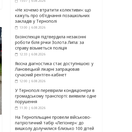
15:07 | 6.08.2026
«Не хочемо втратити колективи»: що
кажуть про об’єднання позашкільних
закладів у Тернополі
13:00 | 6.08.2026
Екоінспекція підтвердила незаконні
роботи біля річки Золота Липа: за
справу візьметься поліція
12:33 | 6.08.2026
Якісна діагностика стає доступнішою: у
Лановецькій лікарні запрацював
сучасний рентген-кабінет
12:00 | 6.08.2026
У Тернополі перевірили кондиціонери в
громадському транспорті: виявили одне
порушення
11:30 | 6.08.2026
На Тернопільщині провели військово-
патріотичний табір «Легіонер»: до
вишколу долучилися близько 100 дітей