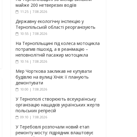
майже 200 нетверезих водіїв
11:25 | 7.08.2026
Державну екологічну інспекцію у
Тернопільській області реорганізують
10:55 | 7.08.2026
На Тернопільщині під колеса мотоцикла
потрапив пішохід, а в реанімацію –
неповнолітній пасажир мотоцикла
10:16 | 7.08.2026
Мер Чорткова закликав не купувати
будівлю на вулиці Хічія: її планують
демонтувати
10:00 | 7.08.2026
У Тернополі створюють всеукраїнську
організацію нащадків українських жертв
польських репресій
09:10 | 7.08.2026
У Теребовлі розпочали новий етап
ремонту мосту: підрядник влаштовує