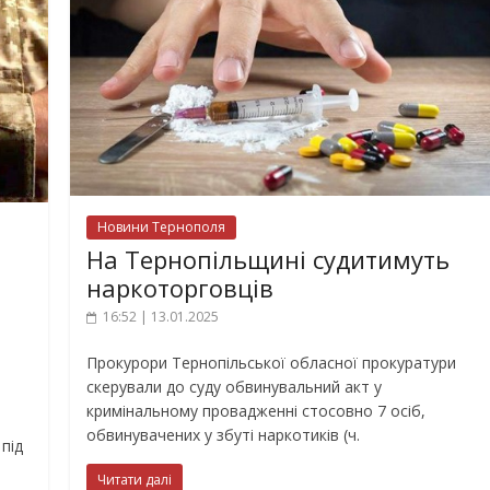
Новини Тернополя
На Тернопільщині судитимуть
наркоторговців
16:52 | 13.01.2025
Прокурори Тернопільської обласної прокуратури
скерували до суду обвинувальний акт у
кримінальному провадженні стосовно 7 осіб,
обвинувачених у збуті наркотиків (ч.
під
Читати далі