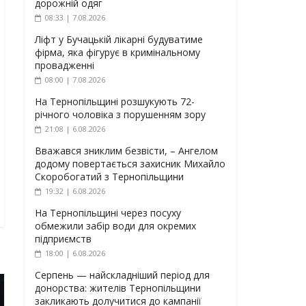
дорожній одяг
08:33 | 7.08.2026
Ліфт у Бучацькій лікарні будуватиме
фірма, яка фігурує в кримінальному
провадженні
08:00 | 7.08.2026
На Тернопільщині розшукують 72-
річного чоловіка з порушенням зору
21:08 | 6.08.2026
Вважався зниклим безвісти, – Ангелом
додому повертається захисник Михайло
Скоробогатий з Тернопільщини
19:32 | 6.08.2026
На Тернопільщині через посуху
обмежили забір води для окремих
підприємств
18:00 | 6.08.2026
Серпень — найскладніший період для
донорства: жителів Тернопільщини
закликають долучитися до кампанії