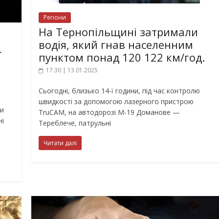
Регіони
На Тернопільщині затримали
водія, який гнав населенним
–
пунктом понад 120 122 км/год.
17:30 | 13.01.2025
Сьогодні, близько 14-ї години, під час контролю
швидкості за допомогою лазерного пристрою
ти
TruCAM, на автодорозі М-19 Доманове —
ні
Тереблече, патрульні
Читати далі