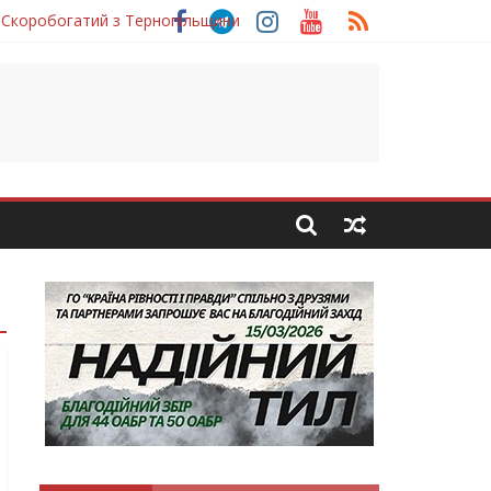
 Скоробогатий з Тернопільщини