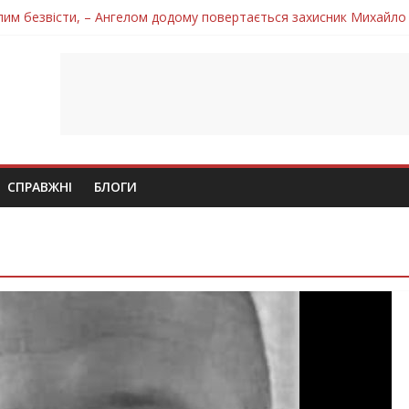
лим безвісти, – Ангелом додому повертається захисник Михайло
ув молодий захисник Дмитро Березко з Тернопільщини
 втратила захисника Володимира Вельму
нопільщини Петро Федів повертається до рідного дому «на щиті»
 втратила захисника Володимира Дичку
СПРАВЖНІ
БЛОГИ