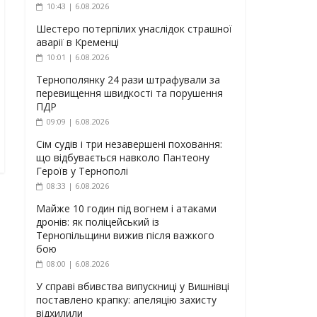
10:43 | 6.08.2026
Шестеро потерпілих унаслідок страшної
аварії в Кременці
10:01 | 6.08.2026
Тернополянку 24 рази штрафували за
перевищення швидкості та порушення
ПДР
09:09 | 6.08.2026
Сім судів і три незавершені поховання:
що відбувається навколо Пантеону
Героїв у Тернополі
08:33 | 6.08.2026
Майже 10 годин під вогнем і атаками
дронів: як поліцейський із
Тернопільщини вижив після важкого
бою
08:00 | 6.08.2026
У справі вбивства випускниці у Вишнівці
поставлено крапку: апеляцію захисту
відхилили