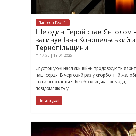
Пантеон Героїв
Ще один Герой став Янголом 
загинув Іван Конопельський з
Тернопільщини
17:59 | 13.01.2025
Спустошуючі наслідки війни продовжують ятри
наші серця. В черговий раз у скорботні й жалоб
шати огортається Білобожницька громада,
повідомляють у
Читати далі