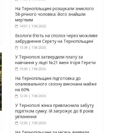
На Тернопільщині розшукали зниклого
58-річного чоловіка: його знайшли
мертвим
14:01 | 7.08.2026
Екологи б’ють на сполох через можливе
забруднення Серету на Тернопільщині
13:38 | 7.08.2026
У Тернополі затвердили плату за
навчання у ліцеї №21 імені Ігоря Герети
13:00 | 7.08.2026
На Тернопільщині підготовка до
опалювального сезону виконана майже
на 60%
12:30 | 7.08.2026
У Тернополі жінка привласнила забуту
підлітком сумку: їй загрожує до 8 років
ув’язнення
12:00 | 7.08.2026
На Тернопільщині за місяць виявили