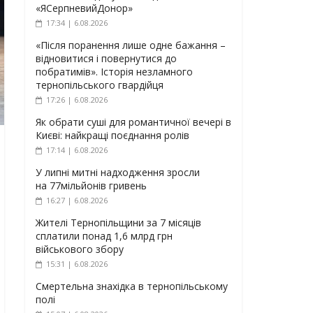
«ЯСерпневийДонор»
17:34 | 6.08.2026
«Після поранення лише одне бажання –
відновитися і повернутися до
побратимів». Історія незламного
тернопільського гвардійця
17:26 | 6.08.2026
Як обрати суші для романтичної вечері в
Києві: найкращі поєднання ролів
17:14 | 6.08.2026
У липні митні надходження зросли
на 77мільйонів гривень
16:27 | 6.08.2026
Жителі Тернопільщини за 7 місяців
сплатили понад 1,6 млрд грн
військового збору
15:31 | 6.08.2026
Смертельна знахідка в тернопільському
полі