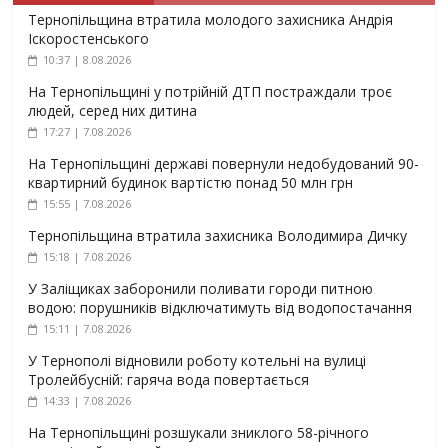
Тернопільщина втратила молодого захисника Андрія
Іскоростенського
10:37 | 8.08.2026
На Тернопільщині у потрійній ДТП постраждали троє
людей, серед них дитина
17:27 | 7.08.2026
На Тернопільщині державі повернули недобудований 90-
квартирний будинок вартістю понад 50 млн грн
15:55 | 7.08.2026
Тернопільщина втратила захисника Володимира Дичку
15:18 | 7.08.2026
У Заліщиках заборонили поливати городи питною
водою: порушників відключатимуть від водопостачання
15:11 | 7.08.2026
У Тернополі відновили роботу котельні на вулиці
Тролейбусній: гаряча вода повертається
14:33 | 7.08.2026
На Тернопільщині розшукали зниклого 58-річного