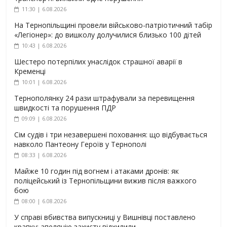
11:30 | 6.08.2026
На Тернопільщині провели військово-патріотичний табір
«Легіонер»: до вишколу долучилися близько 100 дітей
10:43 | 6.08.2026
Шестеро потерпілих унаслідок страшної аварії в
Кременці
10:01 | 6.08.2026
Тернополянку 24 рази штрафували за перевищення
швидкості та порушення ПДР
09:09 | 6.08.2026
Сім судів і три незавершені поховання: що відбувається
навколо Пантеону Героїв у Тернополі
08:33 | 6.08.2026
Майже 10 годин під вогнем і атаками дронів: як
поліцейський із Тернопільщини вижив після важкого
бою
08:00 | 6.08.2026
У справі вбивства випускниці у Вишнівці поставлено
крапку: апеляцію захисту відхилили