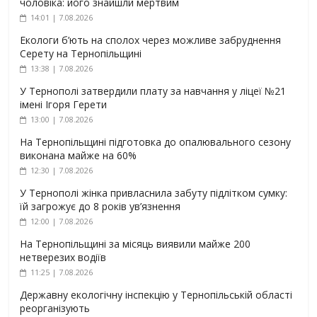
чоловіка: його знайшли мертвим
14:01 | 7.08.2026
Екологи б’ють на сполох через можливе забруднення
Серету на Тернопільщині
13:38 | 7.08.2026
У Тернополі затвердили плату за навчання у ліцеї №21
імені Ігоря Герети
13:00 | 7.08.2026
На Тернопільщині підготовка до опалювального сезону
виконана майже на 60%
12:30 | 7.08.2026
У Тернополі жінка привласнила забуту підлітком сумку:
їй загрожує до 8 років ув’язнення
12:00 | 7.08.2026
На Тернопільщині за місяць виявили майже 200
нетверезих водіїв
11:25 | 7.08.2026
Державну екологічну інспекцію у Тернопільській області
реорганізують