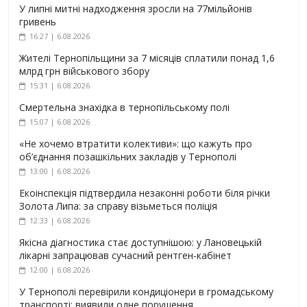
У липні митні надходження зросли на 77мільйонів
гривень
16:27 | 6.08.2026
Жителі Тернопільщини за 7 місяців сплатили понад 1,6
млрд грн військового збору
15:31 | 6.08.2026
Смертельна знахідка в тернопільському полі
15:07 | 6.08.2026
«Не хочемо втратити колективи»: що кажуть про
об’єднання позашкільних закладів у Тернополі
13:00 | 6.08.2026
Екоінспекція підтвердила незаконні роботи біля річки
Золота Липа: за справу візьметься поліція
12:33 | 6.08.2026
Якісна діагностика стає доступнішою: у Лановецькій
лікарні запрацював сучасний рентген-кабінет
12:00 | 6.08.2026
У Тернополі перевірили кондиціонери в громадському
транспорті: виявили одне порушення