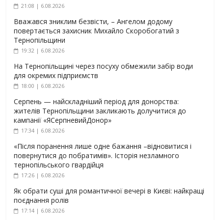
21:08 | 6.08.2026
Вважався зниклим безвісти, – Ангелом додому
повертається захисник Михайло Скоробогатий з
Тернопільщини
19:32 | 6.08.2026
На Тернопільщині через посуху обмежили забір води
для окремих підприємств
18:00 | 6.08.2026
Серпень — найскладніший період для донорства:
жителів Тернопільщини закликають долучитися до
кампанії «ЯСерпневийДонор»
17:34 | 6.08.2026
«Після поранення лише одне бажання –відновитися і
повернутися до побратимів». Історія незламного
тернопільського гвардійця
17:26 | 6.08.2026
Як обрати суші для романтичної вечері в Києві: найкращі
поєднання ролів
17:14 | 6.08.2026