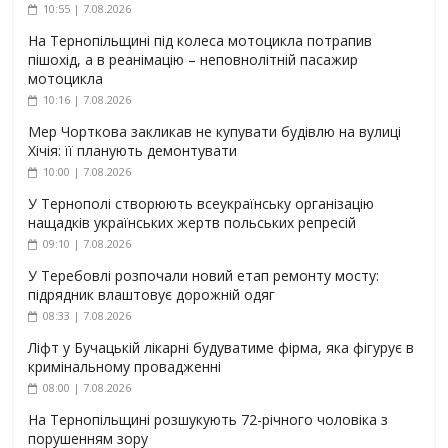
10:55 | 7.08.2026
На Тернопільщині під колеса мотоцикла потрапив
пішохід, а в реанімацію – неповнолітній пасажир
мотоцикла
10:16 | 7.08.2026
Мер Чорткова закликав не купувати будівлю на вулиці
Хічія: її планують демонтувати
10:00 | 7.08.2026
У Тернополі створюють всеукраїнську організацію
нащадків українських жертв польських репресій
09:10 | 7.08.2026
У Теребовлі розпочали новий етап ремонту мосту:
підрядник влаштовує дорожній одяг
08:33 | 7.08.2026
Ліфт у Бучацькій лікарні будуватиме фірма, яка фігурує в
кримінальному провадженні
08:00 | 7.08.2026
На Тернопільщині розшукують 72-річного чоловіка з
порушенням зору