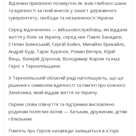
Відзнаки присвоєно посмертно як знак глибокої шани
та вдячності за їхній внесок у захист державного
суверенітету, свободи та незалежності України.
Серед відзначених — військовослужбовці, які віддали
життя у боях за Україну, серед них Павло Банадизі,
Степан Білинський, Сергій Бойко, Михайло Брикайлo,
Андрій Буді, Тарас Бурачок, Роман Вегера, Юрій
Вець, Валерій Дорохов, Володимир Жаром та інші
Герої з Тернопільщини.
У Тернопільській обласній раді наголошують, що це
рішення є символом вдячності та пам’яті про кожного
Захисника, який віддав життя за Україну.
Окремі слова співчуття та підтримки висловлено
родинам полеглих воїнів — батькам, дружинам, дітям
і близьким.
Пам’ять про Героїв назавжди залишиться в історії