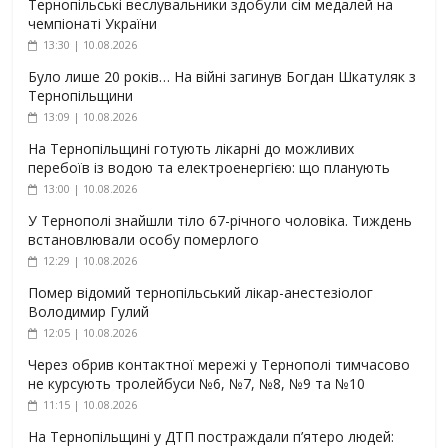
Тернопільські веслувальники здобули сім медалей на
чемпіонаті України
13:30 | 10.08.2026
Було лише 20 років… На війні загинув Богдан Шкатуляк з
Тернопільщини
13:09 | 10.08.2026
На Тернопільщині готують лікарні до можливих
перебоїв із водою та електроенергією: що планують
13:00 | 10.08.2026
У Тернополі знайшли тіло 67-річного чоловіка. Тиждень
встановлювали особу померлого
12:29 | 10.08.2026
Помер відомий тернопільський лікар-анестезіолог
Володимир Гулий
12:05 | 10.08.2026
Через обрив контактної мережі у Тернополі тимчасово
не курсують тролейбуси №6, №7, №8, №9 та №10
11:15 | 10.08.2026
На Тернопільщині у ДТП постраждали п’ятеро людей: