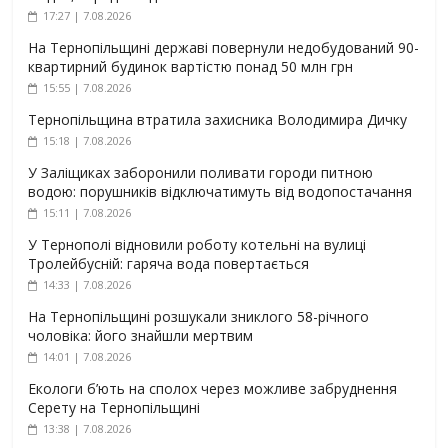
17:27 | 7.08.2026
На Тернопільщині державі повернули недобудований 90-
квартирний будинок вартістю понад 50 млн грн
15:55 | 7.08.2026
Тернопільщина втратила захисника Володимира Дичку
15:18 | 7.08.2026
У Заліщиках заборонили поливати городи питною
водою: порушників відключатимуть від водопостачання
15:11 | 7.08.2026
У Тернополі відновили роботу котельні на вулиці
Тролейбусній: гаряча вода повертається
14:33 | 7.08.2026
На Тернопільщині розшукали зниклого 58-річного
чоловіка: його знайшли мертвим
14:01 | 7.08.2026
Екологи б’ють на сполох через можливе забруднення
Серету на Тернопільщині
13:38 | 7.08.2026