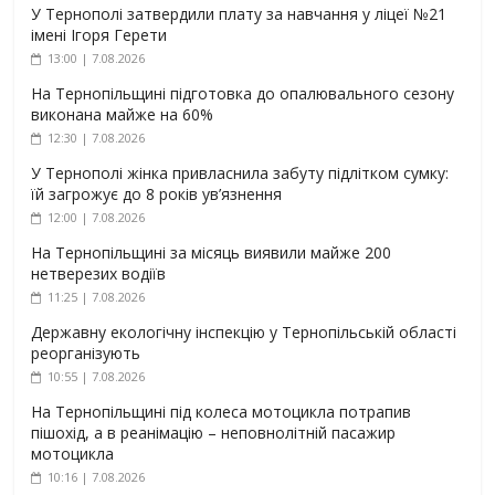
У Тернополі затвердили плату за навчання у ліцеї №21
імені Ігоря Герети
13:00 | 7.08.2026
На Тернопільщині підготовка до опалювального сезону
виконана майже на 60%
12:30 | 7.08.2026
У Тернополі жінка привласнила забуту підлітком сумку:
їй загрожує до 8 років ув’язнення
12:00 | 7.08.2026
На Тернопільщині за місяць виявили майже 200
нетверезих водіїв
11:25 | 7.08.2026
Державну екологічну інспекцію у Тернопільській області
реорганізують
10:55 | 7.08.2026
На Тернопільщині під колеса мотоцикла потрапив
пішохід, а в реанімацію – неповнолітній пасажир
мотоцикла
10:16 | 7.08.2026