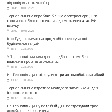
відповідальність українців
08:41 | 10.08.2026
Тернопільщина виробляє більше електроенергії, ніж
споживає: область готується до можливих атак РФ
взимку
08:00 | 10.08.2026
Ігор Гуда отримав нагороду «Візіонер сучасної
будівельної галузі»
18:51 | 9.08.2026
У Тернополі виявили два занедбані автомобілі:
власників просять зголоситися
18:18 | 9.08.2026
На Тернопільщині: зіткнулися три автомобілі, є загиблий
13:17 | 8.08.2026
Тернопільщина втратила молодого захисника Андрія
Іскоростенського
10:37 | 8.08.2026
На Тернопільщині у потрійній ДТП постраждали троє
людей, серед них дитина