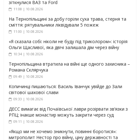
зіткнулися ВАЗ та Ford
11:08 | 10.08.2026
На Тернопільщині за добу горіли суха трава, стерня та
сміття: рятувальники ліквідували 5 пожеж
11:00 | 10.08.2026
«Я сказала собі: ніколи не буду під триколором»: історія
Ольги Щасливої, яка двічі залишала дім через війну
10:34 | 10.08.2026
Тернопільщина втратила на війні ще одного захисника –
Романа Склярчука
09:49 | 10.08.2026
Копичинці пишаються: Василь Іванчук увійде до Зали
світової шахової слави
09:33 | 10.08.2026
ДЕСС вимагає від Почаївської лаври розірвати зв’язки з
РПЦ: інакше монастир можуть закрити через суд
09:11 | 10.08.2026
«Якщо ми не хочемо зникнути, повинні боротися»:
митрополит Нестор про війну, ціну державності та