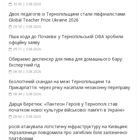
10:30 | 5.08.2026
Двоє педагогів із Тернопільщини стали півфіналістами
Global Teacher Prize Ukraine 2026
09:55 | 5.08.2026
Піша хода до Почаєва: у Тернопільській ОВА зробили
офіційну заяву
09:11 | 5.08.2026
Обираємо диспенсер для пива для домашнього бару:
Експертний гід
08:54 | 5.08.2026
Екологічний скандал на межі Тернопільщини та
Прикарпаття: через річку насипали незаконну переправу
08:44 | 5.08.2026
Дарця Веретюк: «Пантеон Героїв у Тернополі став
початком нової культури військової пам’яті в Україні»
08:00 | 5.08.2026
росія атакувала логістичну інфраструктуру на Київщині:
Укрзалізниця повідомила про загиблих біля залізничної
платформи