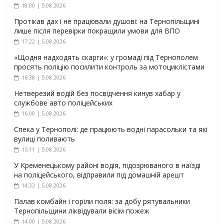
18:00 | 5.08.2026
Протікав дах і не працювали душові: на Тернопільщині
лише після перевірки покращили умови для ВПО
17:22 | 5.08.2026
«Щодня надходять скарги»: у громаді під Тернополем
просять поліцію посилити контроль за мотоциклістами
16:38 | 5.08.2026
Нетверезий водій без посвідчення кинув хабар у
службове авто поліцейських
16:00 | 5.08.2026
Спека у Тернополі: де працюють водні парасольки та які
вулиці поливають
15:11 | 5.08.2026
У Кременецькому районі водія, підозрюваного в наїзді
на поліцейського, відправили під домашній арешт
14:33 | 5.08.2026
Палав комбайн і горіли поля: за добу рятувальники
Тернопільщини ліквідували вісім пожеж
14:00 | 5.08.2026