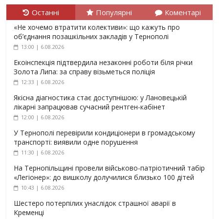
Останні
Популярні
Коментарі
«Не хочемо втратити колективи»: що кажуть про
об’єднання позашкільних закладів у Тернополі
13:00 | 6.08.2026
Екоінспекція підтвердила незаконні роботи біля річки
Золота Липа: за справу візьметься поліція
12:33 | 6.08.2026
Якісна діагностика стає доступнішою: у Лановецькій
лікарні запрацював сучасний рентген-кабінет
12:00 | 6.08.2026
У Тернополі перевірили кондиціонери в громадському
транспорті: виявили одне порушення
11:30 | 6.08.2026
На Тернопільщині провели військово-патріотичний табір
«Легіонер»: до вишколу долучилися близько 100 дітей
10:43 | 6.08.2026
Шестеро потерпілих унаслідок страшної аварії в
Кременці