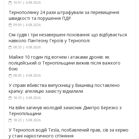
10:01 | 6.08.2026
Тернополянку 24 рази штрафували за перевищення
швидкості та порушення ПДР
09:09 | 6.08.2026
Сім судів і три незавершені поховання: що відбувається
навколо Пантеону Героїв у Тернополі
08:33 | 6.08.2026
Майже 10 годин під вогнем і атаками дронів: як
поліцейський із Тернопільщини вижив після важкого
бою
08:00 | 6.08.2026
У справі вбивства випускниці у Вишнівці поставлено
крапку: апеляцію захисту відхилили
18:35 | 5.08.2026
На війні загинув молодий захисник Дмитро Березко з
Тернопільщини
18:23 | 5.08.2026
У Тернополі водій Tesla, позбавлений прав, сів за кермо
у стані наркотичного сп’яніння