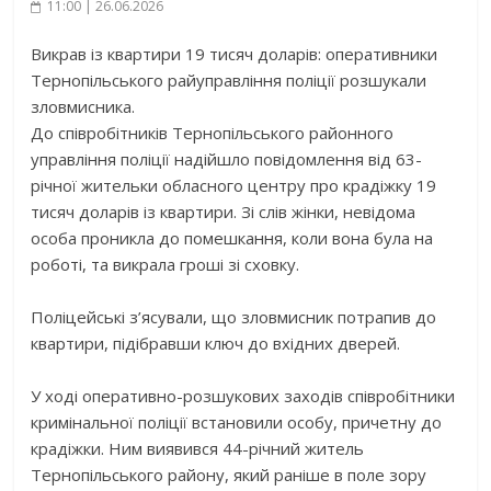
11:00 | 26.06.2026
Викрав із квартири 19 тисяч доларів: оперативники
Тернопільського райуправління поліції розшукали
зловмисника.
До співробітників Тернопільського районного
управління поліції надійшло повідомлення від 63-
річної жительки обласного центру про крадіжку 19
тисяч доларів із квартири. Зі слів жінки, невідома
особа проникла до помешкання, коли вона була на
роботі, та викрала гроші зі сховку.
Поліцейські з’ясували, що зловмисник потрапив до
квартири, підібравши ключ до вхідних дверей.
У ході оперативно-розшукових заходів співробітники
кримінальної поліції встановили особу, причетну до
крадіжки. Ним виявився 44-річний житель
Тернопільського району, який раніше в поле зору