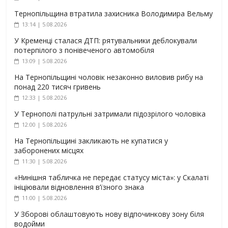
Тернопільщина втратила захисника Володимира Вельму
13:14 | 5.08.2026
У Кременці сталася ДТП: рятувальники деблокували
потерпілого з понівеченого автомобіля
13:09 | 5.08.2026
На Тернопільщині чоловік незаконно виловив рибу на
понад 220 тисяч гривень
12:33 | 5.08.2026
У Тернополі патрульні затримали підозрілого чоловіка
12:00 | 5.08.2026
На Тернопільщині закликають не купатися у
заборонених місцях
11:30 | 5.08.2026
«Нинішня табличка не передає статусу міста»: у Скалаті
ініціювали відновлення в’їзного знака
11:00 | 5.08.2026
У Зборові облаштовують нову відпочинкову зону біля
водойми