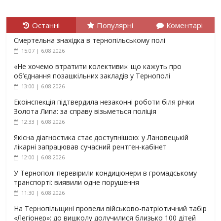
Останні
Популярні
Коментарі
Смертельна знахідка в тернопільському полі
15:07 | 6.08.2026
«Не хочемо втратити колективи»: що кажуть про
об’єднання позашкільних закладів у Тернополі
13:00 | 6.08.2026
Екоінспекція підтвердила незаконні роботи біля річки
Золота Липа: за справу візьметься поліція
12:33 | 6.08.2026
Якісна діагностика стає доступнішою: у Лановецькій
лікарні запрацював сучасний рентген-кабінет
12:00 | 6.08.2026
У Тернополі перевірили кондиціонери в громадському
транспорті: виявили одне порушення
11:30 | 6.08.2026
На Тернопільщині провели військово-патріотичний табір
«Легіонер»: до вишколу долучилися близько 100 дітей