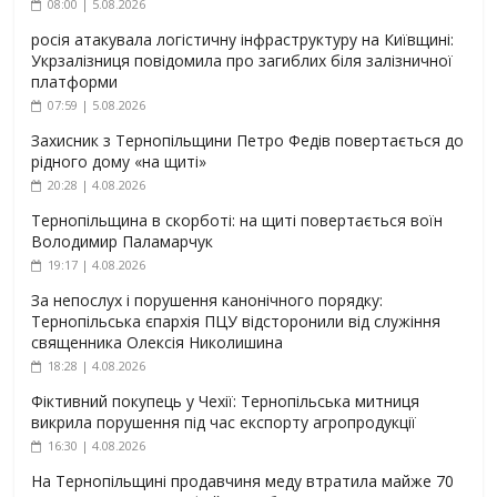
08:00 | 5.08.2026
росія атакувала логістичну інфраструктуру на Київщині:
Укрзалізниця повідомила про загиблих біля залізничної
платформи
07:59 | 5.08.2026
Захисник з Тернопільщини Петро Федів повертається до
рідного дому «на щиті»
20:28 | 4.08.2026
Тернопільщина в скорботі: на щиті повертається воїн
Володимир Паламарчук
19:17 | 4.08.2026
За непослух і порушення канонічного порядку:
Тернопільська єпархія ПЦУ відсторонили від служіння
священника Олексія Николишина
18:28 | 4.08.2026
Фіктивний покупець у Чехії: Тернопільська митниця
викрила порушення під час експорту агропродукції
16:30 | 4.08.2026
На Тернопільщині продавчиня меду втратила майже 70