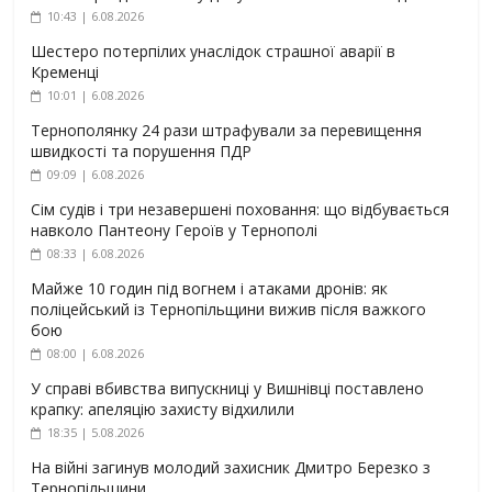
10:43 | 6.08.2026
Шестеро потерпілих унаслідок страшної аварії в
Кременці
10:01 | 6.08.2026
Тернополянку 24 рази штрафували за перевищення
швидкості та порушення ПДР
09:09 | 6.08.2026
Сім судів і три незавершені поховання: що відбувається
навколо Пантеону Героїв у Тернополі
08:33 | 6.08.2026
Майже 10 годин під вогнем і атаками дронів: як
поліцейський із Тернопільщини вижив після важкого
бою
08:00 | 6.08.2026
У справі вбивства випускниці у Вишнівці поставлено
крапку: апеляцію захисту відхилили
18:35 | 5.08.2026
На війні загинув молодий захисник Дмитро Березко з
Тернопільщини