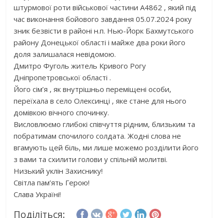
штурмової роти військової частини А4862 , який під
час виконання бойового завдання 05.07.2024 року
зник безвісти в районі н.п. Нью-Йорк Бахмутського
району Донецької області і майже два роки його
доля залишалася невідомою.
Дмитро Фуголь житель Кривого Рогу
Дніпропетровської області .
Його сім’я , як внутрішньо переміщені особи,
переїхала в село Олексинці , яке стане для нього
домівкою вічного спочинку.
Висловлюємо глибокі співчуття рідним, близьким та
побратимам спочилого солдата. Жодні слова не
вгамують цей біль, ми лише можемо розділити його
з вами та схилити голови у спільній молитві.
Низький уклін Захиснику!
Світла пам’ять Герою!
Слава Україні!
Поділіться: