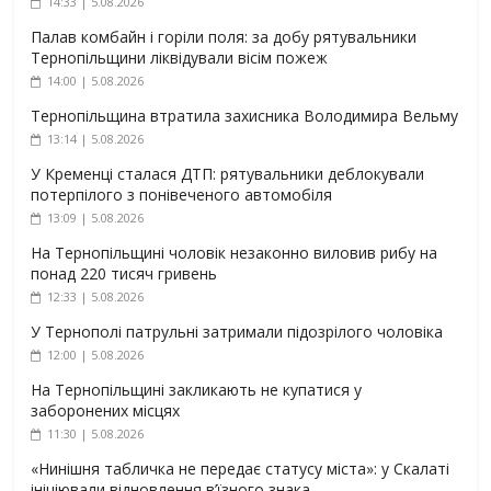
14:33 | 5.08.2026
Палав комбайн і горіли поля: за добу рятувальники
Тернопільщини ліквідували вісім пожеж
14:00 | 5.08.2026
Тернопільщина втратила захисника Володимира Вельму
13:14 | 5.08.2026
У Кременці сталася ДТП: рятувальники деблокували
потерпілого з понівеченого автомобіля
13:09 | 5.08.2026
На Тернопільщині чоловік незаконно виловив рибу на
понад 220 тисяч гривень
12:33 | 5.08.2026
У Тернополі патрульні затримали підозрілого чоловіка
12:00 | 5.08.2026
На Тернопільщині закликають не купатися у
заборонених місцях
11:30 | 5.08.2026
«Нинішня табличка не передає статусу міста»: у Скалаті
ініціювали відновлення в’їзного знака