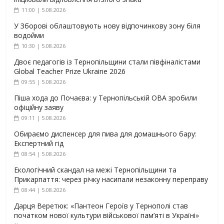
11:00 | 5.08.2026
У Зборові облаштовують нову відпочинкову зону біля
водойми
10:30 | 5.08.2026
Двоє педагогів із Тернопільщини стали півфіналістами
Global Teacher Prize Ukraine 2026
09:55 | 5.08.2026
Піша хода до Почаєва: у Тернопільській ОВА зробили
офіційну заяву
09:11 | 5.08.2026
Обираємо диспенсер для пива для домашнього бару:
Експертний гід
08:54 | 5.08.2026
Екологічний скандал на межі Тернопільщини та
Прикарпаття: через річку насипали незаконну переправу
08:44 | 5.08.2026
Дарця Веретюк: «Пантеон Героїв у Тернополі став
початком нової культури військової пам’яті в Україні»