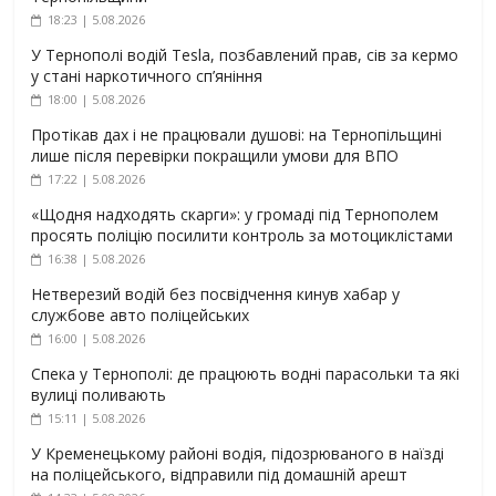
18:23 | 5.08.2026
У Тернополі водій Tesla, позбавлений прав, сів за кермо
у стані наркотичного сп’яніння
18:00 | 5.08.2026
Протікав дах і не працювали душові: на Тернопільщині
лише після перевірки покращили умови для ВПО
17:22 | 5.08.2026
«Щодня надходять скарги»: у громаді під Тернополем
просять поліцію посилити контроль за мотоциклістами
16:38 | 5.08.2026
Нетверезий водій без посвідчення кинув хабар у
службове авто поліцейських
16:00 | 5.08.2026
Спека у Тернополі: де працюють водні парасольки та які
вулиці поливають
15:11 | 5.08.2026
У Кременецькому районі водія, підозрюваного в наїзді
на поліцейського, відправили під домашній арешт