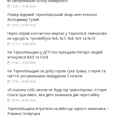
встановлювали особу померлого
12:29 | 10.08.2026
Помер відомий тернопільський лікар-анестезіолог
Володимир Гулий
12:05 | 10.08.2026
Через обрив контактної мережі у Тернополі тимчасово
не курсують тролейбуси №6, №7, №8, №9 та №10
11:15 | 10.08.2026
На Тернопільщині у ДТП постраждали п’ятеро людей:
зіткнулися ВАЗ та Ford
11:08 | 10.08.2026
На Тернопільщині за добу горіли суха трава, стерня та
сміття: рятувальники ліквідували 5 пожеж
11:00 | 10.08.2026
«Я сказала собі: ніколи не буду під триколором»: історія
Ольги Щасливої, яка двічі залишала дім через війну
10:34 | 10.08.2026
Тернопільщина втратила на війні ще одного захисника –
Романа Склярчука