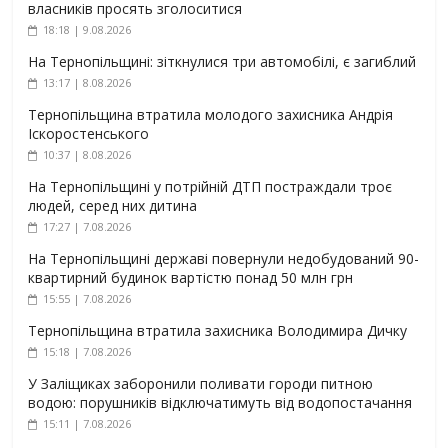
власників просять зголоситися
18:18 | 9.08.2026
На Тернопільщині: зіткнулися три автомобілі, є загиблий
13:17 | 8.08.2026
Тернопільщина втратила молодого захисника Андрія
Іскоростенського
10:37 | 8.08.2026
На Тернопільщині у потрійній ДТП постраждали троє
людей, серед них дитина
17:27 | 7.08.2026
На Тернопільщині державі повернули недобудований 90-
квартирний будинок вартістю понад 50 млн грн
15:55 | 7.08.2026
Тернопільщина втратила захисника Володимира Дичку
15:18 | 7.08.2026
У Заліщиках заборонили поливати городи питною
водою: порушників відключатимуть від водопостачання
15:11 | 7.08.2026