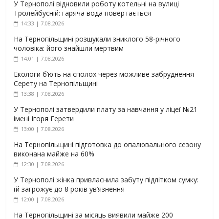
У Тернополі відновили роботу котельні на вулиці
Тролейбусній: гаряча вода повертається
14:33 | 7.08.2026
На Тернопільщині розшукали зниклого 58-річного
чоловіка: його знайшли мертвим
14:01 | 7.08.2026
Екологи б’ють на сполох через можливе забруднення
Серету на Тернопільщині
13:38 | 7.08.2026
У Тернополі затвердили плату за навчання у ліцеї №21
імені Ігоря Герети
13:00 | 7.08.2026
На Тернопільщині підготовка до опалювального сезону
виконана майже на 60%
12:30 | 7.08.2026
У Тернополі жінка привласнила забуту підлітком сумку:
їй загрожує до 8 років ув’язнення
12:00 | 7.08.2026
На Тернопільщині за місяць виявили майже 200