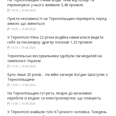
перекинувся: у нього виявили 3,48 проміле
14:33 | 10.08.2026
Пункти незламності на Тернопільщині перевірять перед
зимою: що зміниться
14:00 | 10.08.2026
У Тернополі п’яна 22-річна водійка намагалася видати
себе за пасажирку: драгер показав 1,33 проміле
13:33 | 10.08.2026
Тернопільські веслувальники здобули сім медалей на
чемпіонаті України
13:30 | 10.08.2026
Було лише 20 років… На війні загинув Богдан Шкатуляк з
Тернопільщини
13:09 | 10.08.2026
На Тернопільщині готують лікарні до можливих
перебоїв із водою та електроенергією: що планують
13:00 | 10.08.2026
У Тернополі знайшли тіло 67-річного чоловіка. Тиждень