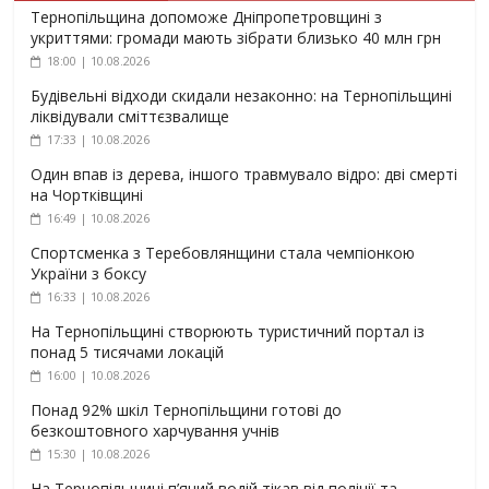
Тернопільщина допоможе Дніпропетровщині з
укриттями: громади мають зібрати близько 40 млн грн
18:00 | 10.08.2026
Будівельні відходи скидали незаконно: на Тернопільщині
ліквідували сміттєзвалище
17:33 | 10.08.2026
Один впав із дерева, іншого травмувало відро: дві смерті
на Чортківщині
16:49 | 10.08.2026
Спортсменка з Теребовлянщини стала чемпіонкою
України з боксу
16:33 | 10.08.2026
На Тернопільщині створюють туристичний портал із
понад 5 тисячами локацій
16:00 | 10.08.2026
Понад 92% шкіл Тернопільщини готові до
безкоштовного харчування учнів
15:30 | 10.08.2026
На Тернопільщині п’яний водій тікав від поліції та