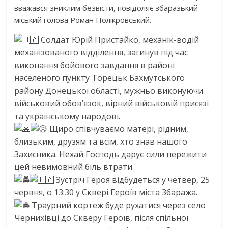
вважався зниклим безвісти, повідоляє збаразький
міський голова Роман Полікровський.
Солдат Юрій Пристайко, механік-водій
механізованого відділення, загинув під час
виконання бойового завдання в районі
населеного пункту Торецьк Бахмутського
району Донецької області, мужньо виконуючи
військовий обов’язок, вірний військовій присязі
та українському народові.
Щиро співчуваємо матері, рідним,
близьким, друзям та всім, хто знав нашого
Захисника. Нехай Господь дарує сили пережити
цей невимовний біль втрати.
Зустріч Героя відбудеться у четвер, 25
червня, о 13:30 у Сквері Героїв міста Збаража.
Траурний кортеж буде рухатися через село
Чернихівці до Скверу Героїв, після спільної