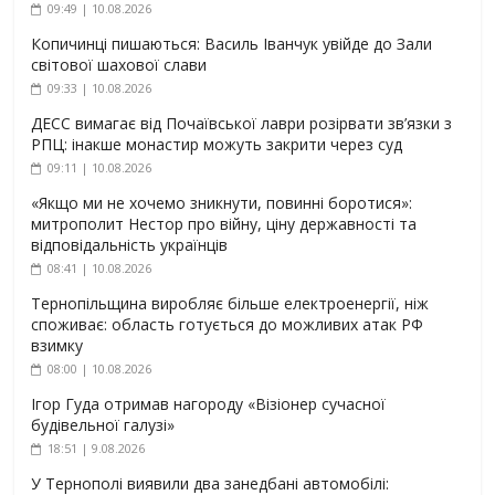
09:49 | 10.08.2026
Копичинці пишаються: Василь Іванчук увійде до Зали
світової шахової слави
09:33 | 10.08.2026
ДЕСС вимагає від Почаївської лаври розірвати зв’язки з
РПЦ: інакше монастир можуть закрити через суд
09:11 | 10.08.2026
«Якщо ми не хочемо зникнути, повинні боротися»:
митрополит Нестор про війну, ціну державності та
відповідальність українців
08:41 | 10.08.2026
Тернопільщина виробляє більше електроенергії, ніж
споживає: область готується до можливих атак РФ
взимку
08:00 | 10.08.2026
Ігор Гуда отримав нагороду «Візіонер сучасної
будівельної галузі»
18:51 | 9.08.2026
У Тернополі виявили два занедбані автомобілі: