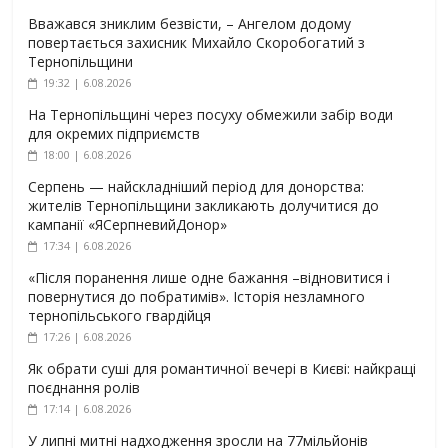
Вважався зниклим безвісти, – Ангелом додому
повертається захисник Михайло Скоробогатий з
Тернопільщини
19:32 | 6.08.2026
На Тернопільщині через посуху обмежили забір води
для окремих підприємств
18:00 | 6.08.2026
Серпень — найскладніший період для донорства:
жителів Тернопільщини закликають долучитися до
кампанії «ЯСерпневийДонор»
17:34 | 6.08.2026
«Після поранення лише одне бажання –відновитися і
повернутися до побратимів». Історія незламного
тернопільського гвардійця
17:26 | 6.08.2026
Як обрати суші для романтичної вечері в Києві: найкращі
поєднання ролів
17:14 | 6.08.2026
У липні митні надходження зросли на 77мільйонів