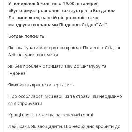
У понеділок 6 жовтня о 19:00, в галереї
«Бункермуз» розпочнеться зустріч із Богданом
Логвиненком, на якій він розповість, як
мандрувати країнами Південно-Східної Азії.
Богдан пояснить:
Як спланувати маршрут по країнах Південно-Східної
Азії: нетуристичні місця
Як без проблем отримати візу до Сінгапуру та
Індонезії;
Яких місць краще остерігатись
Про особливості місцевої їжі та страви, які неодмінно
слід спробувати
Кращі варіанти житла за невеликі гроші
Лайфхаки. Як заощадити. Що необхідно зробити до