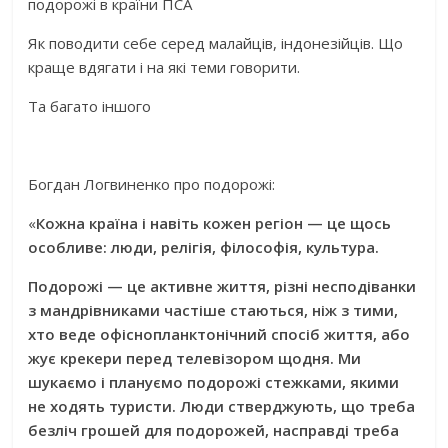
подорожі в країни ПСА
Як поводити себе серед малайців, індонезійців. Що
краще вдягати і на які теми говорити.
Та багато іншого
Богдан Логвиненко про подорожі:
«
Кожна країна і навіть кожен регіон — це щось
особливе: люди, релігія, філософія, культура.
Подорожі — це активне життя, різні несподіванки
з мандрівниками частіше стаються, ніж з тими,
хто веде офіснопланктонічний спосіб життя, або
жує крекери перед телевізором щодня. Ми
шукаємо і плануємо подорожі стежками, якими
не ходять туристи. Люди стверджують, що треба
безліч грошей для подорожей, насправді треба