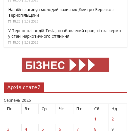
18:35 | 5.08.2026
На війні загинув молодий захисник Дмитро Березко з
Тернопільщини
18:23 | 5.08.2026
У Тернополі водій Tesla, позбавлений прав, сів за кермо
у стані наркотичного сп’яніння
18:00 | 5.08.2026
Архів статей
Серпень 2026
Пн
Вт
Ср
Чт
Пт
Сб
Нд
1
2
3
4
5
6
7
8
9