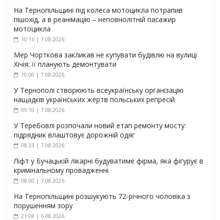
На Тернопільщині під колеса мотоцикла потрапив
пішохід, а в реанімацію – неповнолітній пасажир
мотоцикла
10:16 | 7.08.2026
Мер Чорткова закликав не купувати будівлю на вулиці
Хічія: її планують демонтувати
10:00 | 7.08.2026
У Тернополі створюють всеукраїнську організацію
нащадків українських жертв польських репресій
09:10 | 7.08.2026
У Теребовлі розпочали новий етап ремонту мосту:
підрядник влаштовує дорожній одяг
08:33 | 7.08.2026
Ліфт у Бучацькій лікарні будуватиме фірма, яка фігурує в
кримінальному провадженні
08:00 | 7.08.2026
На Тернопільщині розшукують 72-річного чоловіка з
порушенням зору
21:08 | 6.08.2026