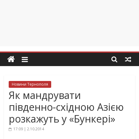
Новини Тернополя
Як мандрувати
південно-східною Азією
розкажуть у «Бункері»
17:09 | 2.10.2014