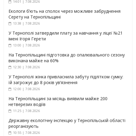
14:01 | 7.08.2026
Екологи б’ють на сполох через можливе забруднення
Серету на Тернопільщині
13:38 | 7.08.2026
У Тернополі затвердили плату за навчання у ліцеї №21
імені Ігоря Герети
13:00 | 7.08.2026
На Тернопільщині підготовка до опалювального сезону
виконана майже на 60%
12:30 | 7.08.2026
У Тернополі жінка привласнила забуту підлітком сумку:
їй загрожує до 8 років ув’язнення
12:00 | 7.08.2026
На Тернопільщині за місяць виявили майже 200
нетверезих водіїв
11:25 | 7.08.2026
Державну екологічну інспекцію у Тернопільській області
реорганізують
10:55 | 7.08.2026