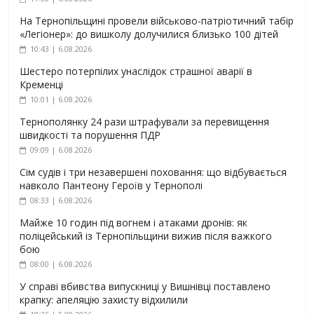
На Тернопільщині провели військово-патріотичний табір
«Легіонер»: до вишколу долучилися близько 100 дітей
10:43 | 6.08.2026
Шестеро потерпілих унаслідок страшної аварії в
Кременці
10:01 | 6.08.2026
Тернополянку 24 рази штрафували за перевищення
швидкості та порушення ПДР
09:09 | 6.08.2026
Сім судів і три незавершені поховання: що відбувається
навколо Пантеону Героїв у Тернополі
08:33 | 6.08.2026
Майже 10 годин під вогнем і атаками дронів: як
поліцейський із Тернопільщини вижив після важкого
бою
08:00 | 6.08.2026
У справі вбивства випускниці у Вишнівці поставлено
крапку: апеляцію захисту відхилили