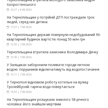
Іскоростенського
10:37 | 8.08.2026
На Тернопільщині у потрійній ДТП постраждали троє
людей, серед них дитина
17:27 | 7.08.2026
На Тернопільщині державі повернули недобудований 90-
квартирний будинок вартістю понад 50 млн грн
15:55 | 7.08.2026
Тернопільщина втратила захисника Володимира Дичку
15:18 | 7.08.2026
У Заліщиках заборонили поливати городи питною
водою: порушників відключатимуть від водопостачання
15:11 | 7.08.2026
У Тернополі відновили роботу котельні на вулиці
Тролейбусній: гаряча вода повертається
14:33 | 7.08.2026
На Тернопільщині розшукали зниклого 58-річного
чоловіка: його знайшли мертвим