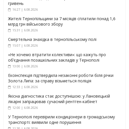
гривень
16:27 | 6.08.2026
Жителі Тернопільщини за 7 місяців сплатили понад 1,6
млрд грн військового збору
15:31 | 6.08.2026
Смертельна знахідка в тернопільському полі
15:07 | 6.08.2026
«Не хочемо втратити колективи»: що кажуть про
об’єднання позашкільних закладів у Тернополі
13:00 | 6.08.2026
Екоінспекція підтвердила незаконні роботи біля річки
Золота Липа: за справу візьметься поліція
12:33 | 6.08.2026
Якісна діагностика стає доступнішою: у Лановецькій
лікарні запрацював сучасний рентген-кабінет
12:00 | 6.08.2026
У Тернополі перевірили кондиціонери в громадському
транспорті: виявили одне порушення
11:30 | 6.08.2026